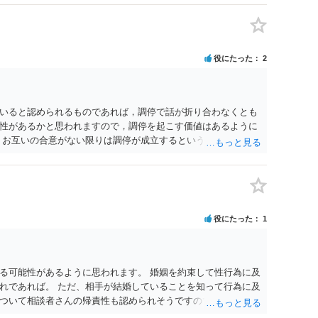
役にたった
2
いると認められるものであれば，調停で話が折り合わなくとも
性があるかと思われますので，調停を起こす価値はあるように
，お互いの合意がない限りは調停が成立するということはないた
調停で終わらせるよう努めるのか，裁判離婚を見据えて調停で
要となるかと思われます。 お一人で対応するのは難しい側面も
れると良いかと思われます。
役にたった
1
る可能性があるように思われます。 婚姻を約束して性行為に及
れであれば。 ただ、相手が結婚していることを知って行為に及
ついて相談者さんの帰責性も認められそうですので、あまり慰
 一度、最寄りの弁護士に相談してみてください。