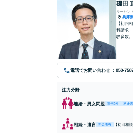
磯田 
ルーセン
兵庫
【初回相
料請求・
験多数。
にサポー
電話でお問い合わせ
注力分野
離婚・男女問題
事例2件
料金
相続・遺言
【初回相談無
料金表有
駅2分】相