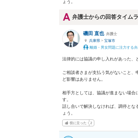
ょう。
弁護士からの回答タイム
磯田 直也
弁護士
兵庫県
>
宝塚市
離婚・男女問題に注力する弁
法律的には協議の申し入れがあった、と
ご相談者さまが支払う気がないこと、
ど影響はありません。

相手方としては、協議が進まない場合
す。

話し合いで解決しなければ、調停とな
ょう。
役に立った
2