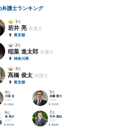
の弁護士ランキング
1
位
若井 亮
弁護士
東京都
2
位
稲葉 進太郎
弁護士
神奈川県
3
位
髙橋 俊太
弁護士
東京都
4
5
位
位
川添 圭
加藤 善大
弁護士
弁護士
大阪府
埼玉県
6
7
位
位
泉 亮介
竹本 真紀
弁護士
弁護士
東京都
愛知県