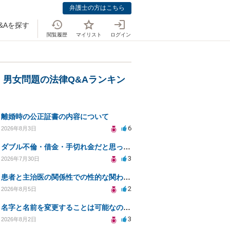
弁護士の方はこちら
&Aを探す
閲覧履歴
マイリスト
ログイン
・男女問題の法律Q&Aランキン
離婚時の公正証書の内容について
6
2026年8月3日
ダブル不倫・借金・手切れ金だと思っていたお金を1年後いまさら脅迫罪として通知書が来てまとめて請求
3
2026年7月30日
患者と主治医の関係性での性的な関わりからのトラブル
2
2026年8月5日
名字と名前を変更することは可能なのか？
3
2026年8月2日