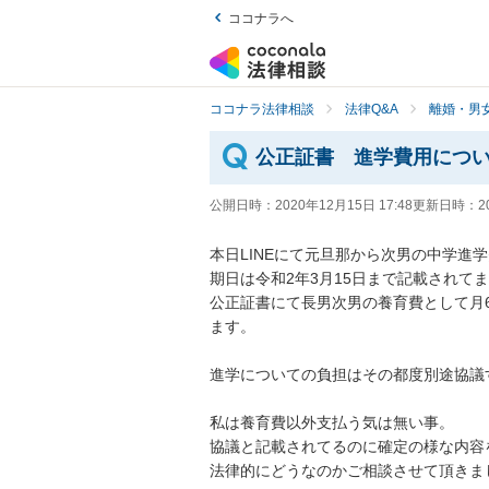
ココナラへ
ココナラ法律相談
法律Q&A
離婚・男
公正証書 進学費用につ
公開日時：
2020年12月15日 17:48
更新日時：
2
本日LINEにて元旦那から次男の中学進学
期日は令和2年3月15日まで記載されてまし
公正証書にて長男次男の養育費として月
ます。

進学についての負担はその都度別途協議する
私は養育費以外支払う気は無い事。

協議と記載されてるのに確定の様な内容を
法律的にどうなのかご相談させて頂きました