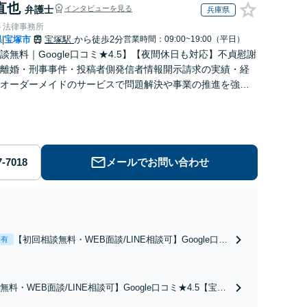
直也
弁護士
インタビューを見る
兵庫県
ト法律事務所
県
宝塚市
宝塚駅
から徒歩2分
営業時間：09:00~19:00（平日）
|
談無料｜Google口コミ★4.5】【夜間休日も対応】不貞慰謝
離婚・刑事事件・投稿者側発信者情報開示請求の実績・経
オーダーメイドのサービスで問題解決や事業の推進を強力
ト【宝塚駅徒歩2分｜電話・WEB面談で全国対応】
メールでお問い合わせ
【初回相談無料・WEB面談/LINE相談可】Google口コ
表有
ミ★4.5【離婚・不倫の早期解決】「不利な結果にな
らないように」慰謝料・親権・財産分与、地域密着の
相談しやすい法律事務所でオーダーメイドの「後悔し
料・WEB面談/LINE相談可】Google口コミ★4.5【宝塚
ない」解決を【夜間休日対応】
続トラブルを多数取り扱う実績と経験のある弁護士が最適