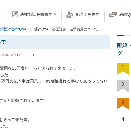
法律相談を投稿する
弁護士を探す
法律Q
女問題の法律Q&A
法律Q&A「公正証書 進学費用について」
いて
離婚
グ
020年12月17日 11:19
1
費用を15万負担しろと送られて来ました。

た。

6万円支払う事は同意し、離婚後遅れる事なく支払っており
2
と記載されています。

3
4
送って来た事。

。
