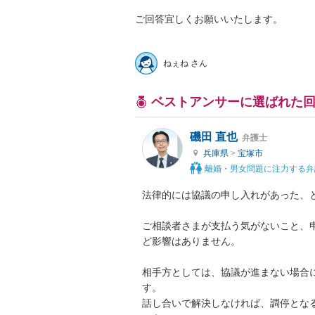
ご回答宜しくお願いいたします。

ねぇね さん
ベストアンサーに選ばれた
磯田 直也
弁護士
兵庫県
>
宝塚市
離婚・男女問題に注力する弁
法律的には協議の申し入れがあった、と
ご相談者さまが支払う気がないこと、
ど影響はありません。

相手方としては、協議が進まない場合
す。

話し合いで解決しなければ、調停とな