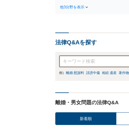
な解決策を
他3分野を表示
続放棄はお
法律Q&Aを探す
例）
離婚 慰謝料
誹謗中傷
相続 遺産
著作物
離婚・男女問題の法律Q&A
新着順