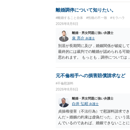
離婚調停について知りたい。
#離婚すること自体
#性格の不一致
#モラハラ
2026年8月6日
離婚・男女問題に強い弁護士
泉 亮介
弁護士
別居が長期間に及び，婚姻関係が破綻して
最終的には裁判での離婚が認められる可能
思われます。 もっとも，調停については
め，相手が合意するメリットをだしてでも
の離婚に固執しないかいずれかの対応は必
ありますので弁護士を立てることを検討さ
元不倫相手への損害賠償請求など
#不倫慰謝料
2026年8月6日
離婚・男女問題に強い弁護士
白井 弘昭
弁護士
貞操権侵害（不法行為）で慰謝料請求でき
んだ＞婚姻の約束は虚偽だった、という流
んでいるのであれば、婚姻できないことに
謝料は高額にならないように思われます。