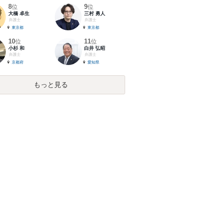
8
9
位
位
大橋 卓生
三村 勇人
弁護士
弁護士
東京都
東京都
10
11
位
位
小杉 和
白井 弘昭
弁護士
弁護士
京都府
愛知県
もっと見る