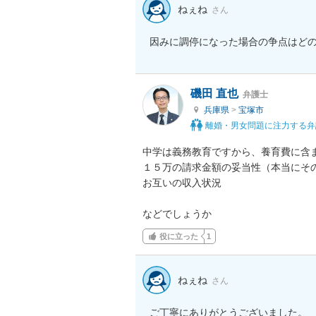
ねぇね
さん
因みに調停になった場合の争点はど
磯田 直也
弁護士
兵庫県
>
宝塚市
離婚・男女問題に注力する弁
中学は義務教育ですから、養育費に含ま
１５万の請求金額の妥当性（本当にその
お互いの収入状況

などでしょうか
役に立った
1
ねぇね
さん
ご丁寧にありがとうございました。
