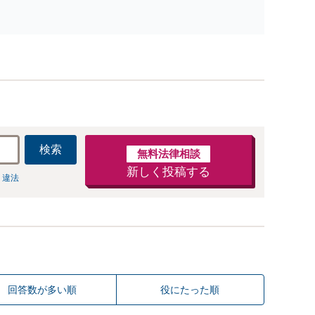
ご提案します。遺産分割協議の代理や遺言書の作成、相
任せください【地域密着】
検索
無料法律相談
新しく投稿する
 違法
回答数が多い順
役にたった順