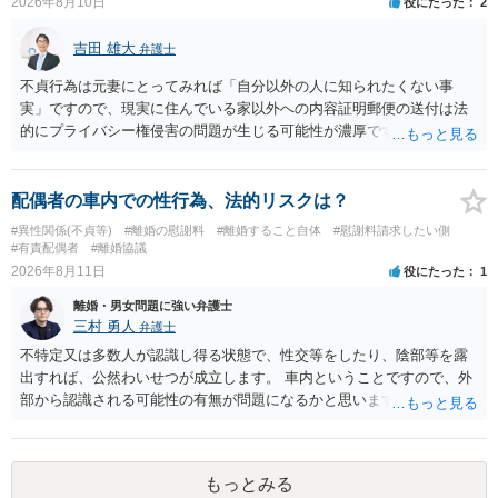
2026年8月10日
役にたった
2
吉田 雄大
弁護士
不貞行為は元妻にとってみれば「自分以外の人に知られたくない事
実」ですので、現実に住んでいる家以外への内容証明郵便の送付は法
的にプライバシー権侵害の問題が生じる可能性が濃厚です。ですの
で、お勧めできません。
配偶者の車内での性行為、法的リスクは？
#異性関係(不貞等)
#離婚の慰謝料
#離婚すること自体
#慰謝料請求したい側
#有責配偶者
#離婚協議
2026年8月11日
役にたった
1
離婚・男女問題に強い弁護士
三村 勇人
弁護士
不特定又は多数人が認識し得る状態で、性交等をしたり、陰部等を露
出すれば、公然わいせつが成立します。 車内ということですので、外
部から認識される可能性の有無が問題になるかと思います。
もっとみる