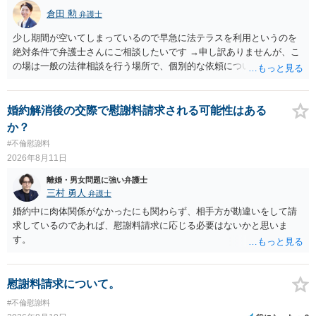
倉田 勲
弁護士
少し期間が空いてしまっているので早急に法テラスを利用というのを
絶対条件で弁護士さんにご相談したいです →申し訳ありませんが、こ
の場は一般の法律相談を行う場所で、個別的な依頼についてやり取り
することが禁止されています。 弁護士に依頼を前提に相談したいとい
うことでしたら、ココナラ法律相談の「弁護士検索」で法テラス利用
可能な弁護士に直接お問い合わせください。
婚約解消後の交際で慰謝料請求される可能性はある
か？
#不倫慰謝料
2026年8月11日
離婚・男女問題に強い弁護士
三村 勇人
弁護士
婚約中に肉体関係がなかったにも関わらず、相手方が勘違いをして請
求しているのであれば、慰謝料請求に応じる必要はないかと思いま
す。
慰謝料請求について。
#不倫慰謝料