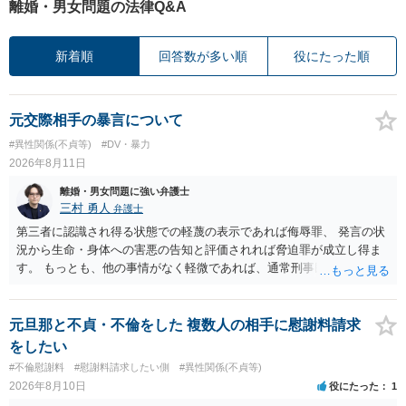
離婚・男女問題の法律Q&A
新着順
回答数が多い順
役にたった順
元交際相手の暴言について
#異性関係(不貞等)
#DV・暴力
2026年8月11日
離婚・男女問題に強い弁護士
三村 勇人
弁護士
第三者に認識され得る状態での軽蔑の表示であれば侮辱罪、 発言の状
況から生命・身体への害悪の告知と評価されれば脅迫罪が成立し得ま
す。 もっとも、他の事情がなく軽微であれば、通常刑事民事共に問題
になりません。
元旦那と不貞・不倫をした 複数人の相手に慰謝料請求
をしたい
#不倫慰謝料
#慰謝料請求したい側
#異性関係(不貞等)
2026年8月10日
役にたった
1