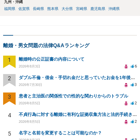
九州・沖縄
福岡県
佐賀県
長崎県
熊本県
大分県
宮崎県
鹿児島県
沖縄県
離婚・男女問題の法律Q&Aランキング
1
離婚時の公正証書の内容について
6
2026年8月3日
2
ダブル不倫・借金・手切れ金だと思っていたお金を1年後いまさら脅迫罪として通知書が来てまとめて請求
3
2026年7月30日
3
患者と主治医の関係性での性的な関わりからのトラブル
2
2026年8月5日
4
不貞行為に対する離婚に有利な証拠収集方法と法的手続きについて
2
2026年8月5日
5
名字と名前を変更することは可能なのか？
3
2026年8月2日