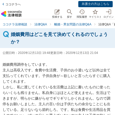
弁護士の方はこちら
ココナラへ
投稿する
探す
閲覧履歴
マイリスト
ログイン
ココナラ法律相談
法律Q&A
離婚・男女問題の法律Q&A
法律Q&A
婚姻費用はどこを見て決めてくれるのでしょう
か？
公開日時：
2020年12月13日 19:48
更新日時：
2020年12月13日 21:04
婚姻費用調停をしています。

主人は高収入です。食費や生活費、子供のお小遣いなど以外は全て
支払ってくれています。子供自身が～欲しいと言ったらすぐに購入
してくれます。

しかし、私に渡してくれている生活費は上記に書いたものに使った
らいくらも残りません。私自身にはほとんど使えません。生活はで
きますが、明らかに嫌がらせでギリギリしかくれません。なので調
停をお願いしました。主人の言い分は子供たちの余分なことにも出
している。足りないなら節約しろ。です。私は食費や生活用品を買