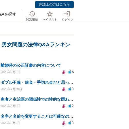
弁護士の方はこちら
&Aを探す
閲覧履歴
マイリスト
ログイン
・男女問題の法律Q&Aランキン
離婚時の公正証書の内容について
6
2026年8月3日
ダブル不倫・借金・手切れ金だと思っていたお金を1年後いまさら脅迫罪として通知書が来てまとめて請求
3
2026年7月30日
患者と主治医の関係性での性的な関わりからのトラブル
2
2026年8月5日
名字と名前を変更することは可能なのか？
3
2026年8月2日