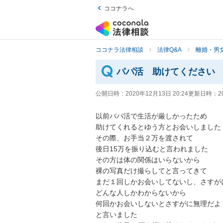
ココナラへ
ココナラ法律相談
法律Q&A
離婚・男
パパ活 助けてください
公開日時：
2020年12月13日 20:24
更新日時：
2
以前パパ活で生活が厳しかったため

助けてくれるとゆう方とお会いしました

その際、お手当２万を渡されて

後日15万を振り込むと言われました

その方は体の関係はいらないから

裸の写真だけ撮らしてと言ってきて

まだ１回しかお会いしてないし、さすがに
どんな人しかわからないから

何回かお会いしないとさすがに無理だよ

と言いました
