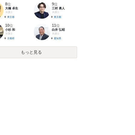
8
9
位
位
大橋 卓生
三村 勇人
弁護士
弁護士
東京都
東京都
10
11
位
位
小杉 和
白井 弘昭
弁護士
弁護士
京都府
愛知県
もっと見る