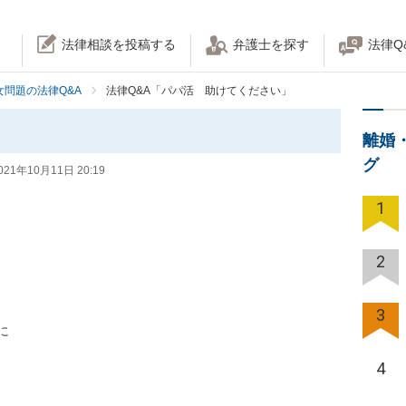
法律相談を投稿する
弁護士を探す
法律Q
女問題の法律Q&A
法律Q&A「パパ活 助けてください」
離婚
グ
021年10月11日 20:19
1
2
3


4