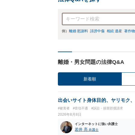
例）
離婚 慰謝料
誹謗中傷
相続 遺産
著作物
離婚・男女問題の法律Q&A
新着順
出会いサイト身体目的、ヤリモク、
#被害者
#音信不通
#訴訟・損害賠償請求
2026年8月8日
インターネットに強い弁護士
若井 亮
弁護士