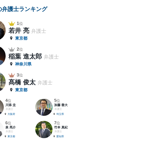
の弁護士ランキング
1
位
若井 亮
弁護士
東京都
2
位
稲葉 進太郎
弁護士
神奈川県
3
位
髙橋 俊太
弁護士
東京都
4
5
位
位
川添 圭
加藤 善大
弁護士
弁護士
大阪府
埼玉県
6
7
位
位
泉 亮介
竹本 真紀
弁護士
弁護士
東京都
愛知県