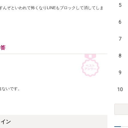
5
んぞといわれて怖くなりLINEもブロックして消してしま
6
7
回答
8
9
10
ないです。



ライン