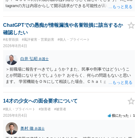
tagramの方は内容からして開示請求ができる可能性が高いでしょう。
ただ、アカウントが削除されていると開示請求は失敗する可能性が高
いでしょう。７月中にアカウントが削除されている場合、今から進め
ても失敗する可能性が高いように思われます。 相手を特定できた場
ChatGPTでの愚痴が情報漏洩や名誉毀損に該当するか
合、相手に全ての弁護士費用を負担させることは可能でしょうか？ →
確認したい
訴訟外の交渉で相手方が認めれば負担させることができるでしょう。
#名誉毀損
#風評被害・営業妨害
#個人・プライベート
訴訟で判決となった場合は、実際の弁護士費用が認められる場合と認
2026年8月4日
められない場合があり何ともいえないところでしょう。
白井 弘昭
弁護士
＞前職場に報告すべきでしょうか？また、民事や刑事ではどういうこ
とが問題になりそうでしょうか？ おそらく、何らの問題もないと思い
ます。 学習機能をＯＮにして相談した場合、Ｃｈａｔｇｐｔがｏｐｅ
ｎＡＩに相談内容を蓄積し、他の質問者への何らかの回答の際に参照
する可能性がありますが、個人名や会社名を特定していない限り、一
般論として抽象化されて回答に織り込まれる可能性が生じるにすぎま
14才の少女への面会要求について
せんので、その情報自体が、秘密情報に当たるとは思えませんし、名
#個人・プライベート
#加害者
#被害者
誉棄損として、個人や会社に対する誹謗中傷の不特定多数への公開に
2026年8月4日
役にたった
1
当たるとも思われません。 もちろん、誰がその内容をｃｈａｔｇｐｔ
に入力したかも第三者にしられることはないので、個人や会社の特定
奥村 徹
弁護士
をせずに書き込んだことで（おそらく特定して書き込んだとして
も）、相談者さんが刑事民事の責任に問われることはないでしょう。