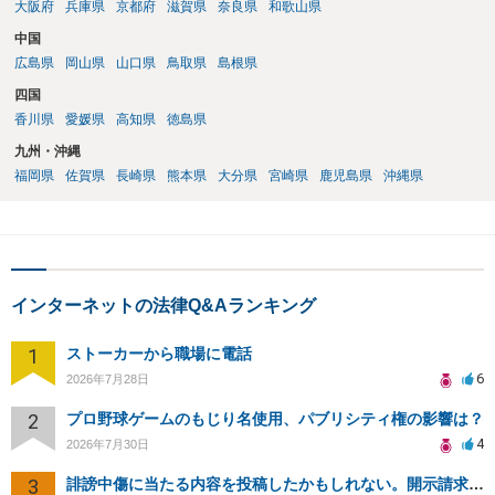
大阪府
兵庫県
京都府
滋賀県
奈良県
和歌山県
中国
広島県
岡山県
山口県
鳥取県
島根県
四国
香川県
愛媛県
高知県
徳島県
九州・沖縄
福岡県
佐賀県
長崎県
熊本県
大分県
宮崎県
鹿児島県
沖縄県
インターネットの法律Q&Aランキング
1
ストーカーから職場に電話
6
2026年7月28日
2
プロ野球ゲームのもじり名使用、パブリシティ権の影響は？
4
2026年7月30日
3
誹謗中傷に当たる内容を投稿したかもしれない。開示請求や民事刑事裁判に発展しうるのか教えて欲しい。