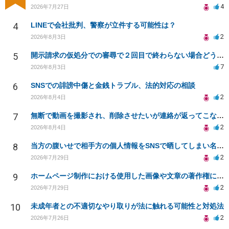
4
2026年7月27日
4
LINEで会社批判、警察が立件する可能性は？
2
2026年8月3日
5
開示請求の仮処分での審尋で２回目で終わらない場合どうしたらいいですか
7
2026年8月3日
6
SNSでの誹謗中傷と金銭トラブル、法的対応の相談
2
2026年8月4日
7
無断で動画を撮影され、削除させたいが連絡が返ってこない。
2
2026年8月4日
8
当方の腹いせで相手方の個人情報をSNSで晒してしまい名誉毀損させてしまったかもしれない
2
2026年7月29日
9
ホームページ制作における使用した画像や文章の著作権について
2
2026年7月29日
10
未成年者との不適切なやり取りが法に触れる可能性と対処法
2
2026年7月26日