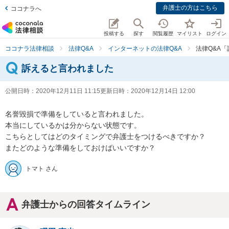
弁護士の方はこちら
ココナラへ
投稿する
探す
閲覧履歴
マイリスト
ログイン
ココナラ法律相談
法律Q&A
インターネットの法律Q&A
法律Q&A
訴えると言われました
公開日時：
2020年12月11日 11:15
更新日時：
2020年12月14日 12:00
名誉毀損で準備をしていると言われました。

本当にしているかは分からない状態です。

こちらとしてはどのタイミングで弁護士をつけるべきですか？

またどのような準備をしておけばいいですか？
トマト さん
弁護士からの回答タイムライン