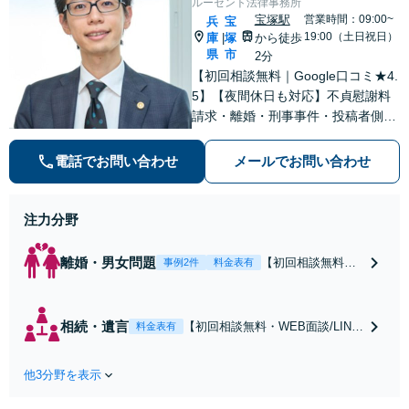
ルーセント法律事務所
宝塚駅
営業時間：09:00~
兵
宝
19:00（土日祝日）
庫
塚
から徒歩
|
県
市
2分
【初回相談無料｜Google口コミ★4.
5】【夜間休日も対応】不貞慰謝料
請求・離婚・刑事事件・投稿者側発
信者情報開示請求の実績・経験多
数。オーダーメイドのサービスで問
電話でお問い合わせ
メールでお問い合わせ
題解決や事業の推進を強力にサポー
ト【宝塚駅徒歩2分｜電話・WEB面
談で全国対応】
注力分野
離婚・男女問題
【初回相談無料・
事例2件
料金表有
WEB面談/LINE相
談可】Google口コ
ミ★4.5【離婚・不
相続・遺言
【初回相談無料・WEB面談/LINE
料金表有
倫の早期解決】
相談可】Google口コミ★4.5【宝
「不利な結果にな
塚駅2分】相続トラブルを多数取
らないように」慰
他3分野を表示
り扱う実績と経験のある弁護士が
謝料・親権・財産
最適な解決策をご提案します。遺
分与、地域密着の