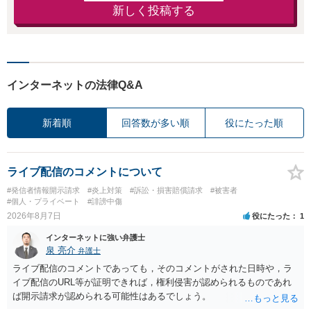
新しく投稿する
インターネットの法律Q&A
新着順
回答数が多い順
役にたった順
ライブ配信のコメントについて
#発信者情報開示請求
#炎上対策
#訴訟・損害賠償請求
#被害者
#個人・プライベート
#誹謗中傷
2026年8月7日
役にたった
1
インターネットに強い弁護士
泉 亮介
弁護士
ライブ配信のコメントであっても，そのコメントがされた日時や，ラ
イブ配信のURL等が証明できれば，権利侵害が認められるものであれ
ば開示請求が認められる可能性はあるでしょう。