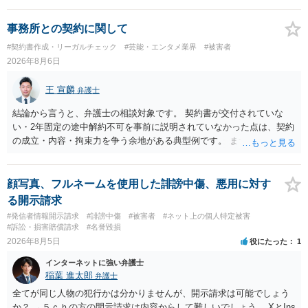
事務所との契約に関して
#契約書作成・リーガルチェック
#芸能・エンタメ業界
#被害者
2026年8月6日
王 宣麟
弁護士
結論から言うと、弁護士の相談対象です。 契約書が交付されていな
い・2年固定の途中解約不可を事前に説明されていなかった点は、契約
の成立・内容・拘束力を争う余地がある典型例です。 まずは、運営と
のやり取り、規約のスクショ等の証拠を集めて、弁護士に相談されて
みてはいかがでしょうか。 また同時並行で（もしまだされていないの
であれば）書面で退所意思の明確化はしておくべきだと考えます。
顔写真、フルネームを使用した誹謗中傷、悪用に対す
る開示請求
#発信者情報開示請求
#誹謗中傷
#被害者
#ネット上の個人特定被害
#訴訟・損害賠償請求
#名誉毀損
2026年8月5日
役にたった
1
インターネットに強い弁護士
稲葉 進太郎
弁護士
全てが同じ人物の犯行かは分かりませんが、開示請求は可能でしょう
か？ →５ｃｈの方の開示請求は内容からして難しいでしょう。 XとIns