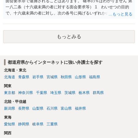
面会要求罪で逮捕されることはあります。 確率の％はわかりません 第
私見ながらご参考まで。
一八二条（十六歳未満の者に対する面会要求等） 1 わいせつの目的
で、十六歳未満の者に対し、次の各号に掲げるいずれかの行為をした
者（当該十六歳未満の者が十三歳以上である場合については、その者
が生まれた日より五年以上前の日に生まれた者に限る。）は、一年以
下の拘禁刑又は五十万円以下の罰金に処する。 一 威迫し、偽計を用
もっとみる
い又は誘惑して面会を要求すること。 二 拒まれたにもかかわらず、
反復して面会を要求すること。 三 金銭その他の利益を供与し、又は
その申込み若しくは約束をして面会を要求すること。 2前項の罪を犯
し、よってわいせつの目的で当該十六歳未満の者と面会をした者は、
都道府県からインターネットに強い弁護士を探す
二年以下の拘禁刑又は百万円以下の罰金に処する。
北海道・東北
北海道
青森県
岩手県
宮城県
秋田県
山形県
福島県
関東
東京都
神奈川県
千葉県
埼玉県
茨城県
栃木県
群馬県
北陸・甲信越
新潟県
長野県
山梨県
石川県
富山県
福井県
東海
愛知県
静岡県
岐阜県
三重県
関西