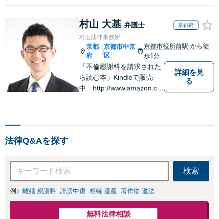
産分割協議の代理や遺言書の作
相談しやすい法律
成、相続放棄はお任せください
事務所でオーダー
村山 大基
【地域密着】
弁護士
京都府
メイドの「後悔し
村山法律事務所
ない」解決を【夜
京都市役所前駅
から徒
京都
京都市中京
間休日対応】
|
府
区
歩1分
「不倫慰謝料を請求された
詳細を見
ら読む本」Kindleで販売
る
中 http://www.amazon.co.
jp/dp/B0FJCDXDNV
法律Q&Aを探す
検索
例）
離婚 慰謝料
誹謗中傷
相続 遺産
著作物 違法
無料法律相談