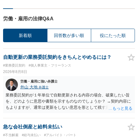
労働・雇用の法律Q&A
新着順
回答数が多い順
役にたった順
自動更新の業務委託契約をきちんとやめるには？
#業務委託契約
#個人事業主・フリーランス
2026年8月8日
労働・雇用に強い弁護士
外山 大地
弁護士
業務委託契約が１年単位で自動更新される内容の場合、破棄したい旨
を、どのように意思や書類を示すものなのでしょうか？ →契約内容に
もよりますが、通常は更新をしない意思を形として残す意味で、書面
やメールで伝えることが多いという印象です。 そのような形だけの数
の確保の他に何か企業側にメリットがあるのでしょうか？ →企業側の
メリットは分かりかねますが、ご質問者様が業務を受託する側のお立
急な会社倒産と給料未払い
場であれば、自動更新で契約が延長されると、企業側は報酬を支払う
#不当解雇
#給与未払い
#アルバイト・パート