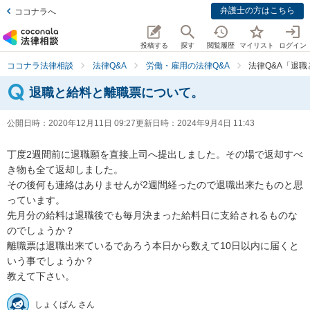
弁護士の方はこちら
ココナラへ
投稿する
探す
閲覧履歴
マイリスト
ログイン
ココナラ法律相談
法律Q&A
労働・雇用の法律Q&A
法律Q&A「退
退職と給料と離職票について。
公開日時：
2020年12月11日 09:27
更新日時：
2024年9月4日 11:43
丁度2週間前に退職願を直接上司へ提出しました。その場で返却すべ
き物も全て返却しました。

その後何も連絡はありませんが2週間経ったので退職出来たものと思
っています。

先月分の給料は退職後でも毎月決まった給料日に支給されるものな
のでしょうか？

離職票は退職出来ているであろう本日から数えて10日以内に届くと
いう事でしょうか？

教えて下さい。
しょくぱん さん