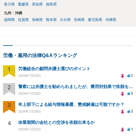
香川県
愛媛県
高知県
徳島県
九州・沖縄
福岡県
佐賀県
長崎県
熊本県
大分県
宮崎県
鹿児島県
沖縄県
労働・雇用の法律Q&Aランキング
1
労働組合の顧問弁護士選びのポイント
2
2026年7月29日
2
警察には弁護士を勧められましたが、費用対効果で依頼をすることを躊躇しています。
3
2026年7月30日
3
年上部下による給与情報暴露、懲戒解雇は可能ですか？
3
2026年7月28日
4
休業期間の会社との交渉を依頼出来るか
1
2026年7月25日