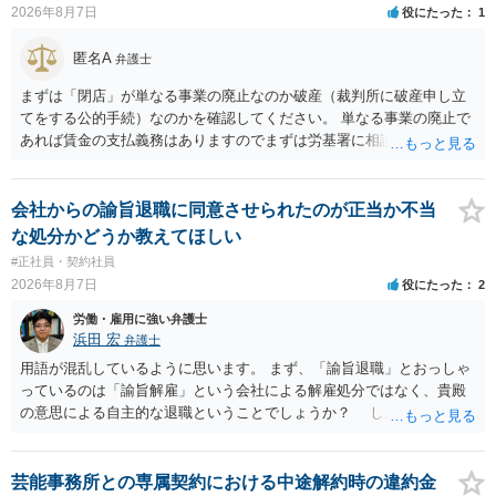
義務を負うことになるので（ご質問者様も業務を提供する義務を負
2026年8月7日
役にたった
1
う）、放置をすることは望ましい状態ではないと思料いたします。
匿名A
弁護士
まずは「閉店」が単なる事業の廃止なのか破産（裁判所に破産申し立
てをする公的手続）なのかを確認してください。 単なる事業の廃止で
あれば賃金の支払義務はありますのでまずは労基署に相談してくださ
い。破産申立てであれば破産手続きの中で破産管財人から（全額は難
しいかもしれませんが）賃金などの労働債権は他の債務より優先して
支払われます。ただし支払までにかなり時間がかかるでしょう。 さら
会社からの諭旨退職に同意させられたのが正当か不当
に、「独立行政法人労働者健康安全機構 」という公的機関が未払賃金
な処分かどうか教えてほしい
の立替事業を行っています。詳しくは、同機構の＜未払賃金立替払相
#正社員・契約社員
談コーナー＞ TEL 044-431-8663 相談時間：土日祝日を除く9:15～1
2026年8月7日
役にたった
2
7:00 に相談してみてください。同じように未払となった他の従業員の
方がいれば一緒に相談してみるといいでしょう。
労働・雇用に強い弁護士
浜田 宏
弁護士
用語が混乱しているように思います。 まず、「諭旨退職」とおっしゃ
っているのは「諭旨解雇」という会社による解雇処分ではなく、貴殿
の意思による自主的な退職ということでしょうか？ しかし、記載さ
れた経緯からすると、事実上は解雇処分であると解する余地がありま
す。 その場合、解雇には客観的で合理的な理由が必要であり、かつ
解雇という処分が社会通念上相当と認められない限り、解雇は無効で
芸能事務所との専属契約における中途解約時の違約金