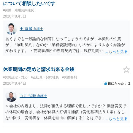
す。 結局、貴殿のネット炎上の内容や原因、勤務先に与えた影響な
について相談したいです
どを具体的に検討しなければ、何とも申し上げることができません。
#労働・雇用契約違反
また、育児休業法関係の問題もあるかもしれません。 ある程度労働
2026年8月5日
法に関する専門的な知識が必要な事案ですので、一度、お近くの弁護
士にご相談下さい。
王 宣麟
弁護士
あくまでも一般論的な回答になってしまうのですが、本契約の性質
が、「雇用契約」なのか「業務委託契約」なのかにより大きく結論が
変わります。 ・芸能事務所の専属契約では、残存期間や報酬額、投下
コストを基準に違約金や損害金を設定する例はあります。ただし、実
務上よくあるからといって当然に適法という意味ではなく、実際の損
害との対応関係や合理性が重要です。 ・違約金に上限がなくても、常
休業期間の定めと請求出来る金銭
に有効になるわけではありません。契約が労働契約に近い実態なら労
#労災認定・対応
#正社員・契約社員
#労働審判
基法16条で無効となる余地があり、そうでなくても、金額が事務所の
2026年8月4日
役にたった
2
損害と比べて過大なら無効や減額が争点になります。 ・契約前の修正
交渉は一般的です。 交渉の方向としては、上限額を設ける、実損害ベ
白井 弘昭
弁護士
ースにする、算定根拠を明確化する、違約金ではなく「合理的な実
費・未回収費用のみ」に限定する、などが典型です。 ・弁護士に契約
＞会社の内規より、法律が優先する理解で正しいですか？ 業務労災で
前に契約書の内容をレビューしてもらう価値は十分にあると思われま
の休職の場合は、会社が休職の打切り補償（労働基準法８１条）をし
す。 争点は、契約類型が雇用か業務委託か、実態として労働者性があ
ない限り、労働者を、休職を理由に解雇することはできません（労働
るか、解除事由が双方にどう定められているか、違約金の算定根拠が
基準法19条）。 会社の就業規則にて定められている休職期間及び休職
合理的か、という複数論点に分かれます。契約前なら、交渉のパワー
期間満了による退職は、業務労災への適用はありませんので、ご安心