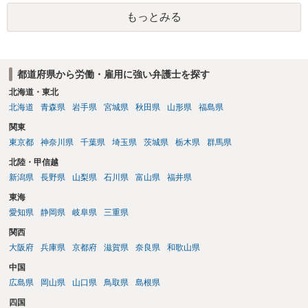
バランスの問題もありますが、修正余地があるうえ、後から争うより
ください。 仮に会社が打切り補償をせずに解雇した場合は、不当解雇
コストを抑えやすいので、資料等を持参の上弁護士に確認されること
もっとみる
に当たります。 ＞労災の休業補償と、所得補償保険の保険金とは別
をお勧めします。 ・事務所側の解除でも、解除理由によってはタレン
に、受け取れる金銭はありますでしょうか？ 業務労災の場合は、会社
ト側に損害賠償が発生する建付けになっていることはあります。ただ
の安全配慮義務違反が認められると解されますので、会社の損害賠償
し、事務所側が一方的に解除したのにタレントへ違約金を課す設計
責任（治療費、通院慰謝料、入院費、入院慰謝料、後遺障害慰謝料、
は、合理性や対価性を欠くとして争いやすいです。逆に、タレント側
都道府県から労働・雇用に強い弁護士を探す
逸失利益等）が認められる可能性が高いと思われます。 また、業務労
の重大な契約違反がある場合は、実損害の範囲で請求される可能性は
災での第三者行為傷害（同僚の不注意等による事故）の場合は、当該
北海道・東北
あります。
第三者の賠償責任も考えられます。 労災で支払われた分は、損害額か
北海道
青森県
岩手県
宮城県
秋田県
山形県
福島県
ら控除（損益相殺）されますが、それを超えた部分は、会社もしく
関東
は、第三者から支払ってもらうことになります。 会社等との交渉が必
東京都
神奈川県
千葉県
埼玉県
茨城県
栃木県
群馬県
要になると思います（良い会社でしたら、自ら話してくると思います
が・・・）。極めて専門的な話ですので、詳細もしくは対応を最寄り
北陸・甲信越
の弁護士にご相談ください。 以上、ご参考まで。
新潟県
長野県
山梨県
石川県
富山県
福井県
東海
愛知県
静岡県
岐阜県
三重県
関西
大阪府
兵庫県
京都府
滋賀県
奈良県
和歌山県
中国
広島県
岡山県
山口県
鳥取県
島根県
四国