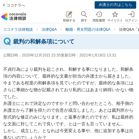
弁護士の方はこちら
ココナラへ
投稿する
探す
閲覧履歴
マイリスト
ログイン
ココナラ法律相談
法律Q&A
離婚・男女問題の法律Q&A
法律Q&A
裁判の和解条項について
公開日時：
2020年12月10日 15:35
更新日時：
2021年1月18日 13:31
不貞行為により裁判を起こされ、和解する事になりました。和解条
項の内容について、最終的な文書が担当の弁護士から届きました。

今まである程度の和解条項を見ていたのですが、最終的な条項には
さらに事細かな物が記載されており私的にはあまり納得いかない物
でした。

弁護士にこれで決定なのですか？と問い合わせたところ、相手側の
弁護士から了解を得たので合意が成立しました。あとは裁判所から
形式的な修正のみになります。と返事が来たのですが、私は最終的
な文面に対してこれで良いです。とは一言も言っていません。

しかし、成立した。となれば今更変える事や、他に追加する事は出
来ないのでしょうか？