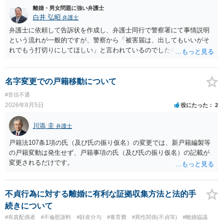
離婚・男女問題に強い弁護士
白井 弘昭
弁護士
弁護士に依頼して告訴状を作成し、弁護士同行で警察署にて事情説明
という流れが一般的ですが、警察から「被害届は、出してもいいがそ
れでもう打切りにしてほしい」と言われているのでしたら、あまり結
論は変わらないかもしれないですね。 所轄の警察を飛び越えて、直接
検察庁に訴えるのもありかもしれないですが、実際に捜査をするの
は、結局所轄だと思われますので、やはり結論は変わらないかもしれ
名字変更での戸籍移動について
ないです。 一度、最寄りの「刑事に強い」とうたっている弁護士に相
#音信不通
談してみてはいかがでしょうか。 以上、ご参考まで。
2026年8月5日
役にたった
2
川添 圭
弁護士
戸籍法107条1項の氏（及び氏の振り仮名）の変更では、新戸籍編製等
の戸籍変動は発生せず、戸籍事項の氏（及び氏の振り仮名）の記載が
変更されるだけです。
不貞行為に対する離婚に有利な証拠収集方法と法的手
続きについて
#有責配偶者
#不倫慰謝料
#財産分与
#養育費
#異性関係(不貞等)
#離婚協議