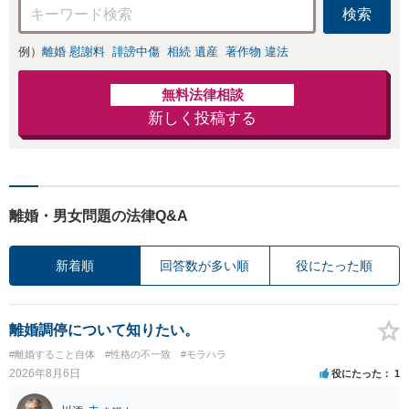
検索
きる解決を目指し
ます。
例）
離婚 慰謝料
誹謗中傷
相続 遺産
著作物 違法
無料法律相談
新しく投稿する
離婚・男女問題の法律Q&A
新着順
回答数が多い順
役にたった順
離婚調停について知りたい。
#離婚すること自体
#性格の不一致
#モラハラ
2026年8月6日
役にたった
1