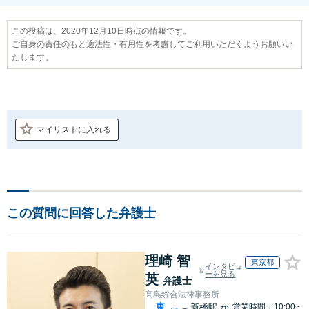
この投稿は、2020年12月10日時点の情報です。
ご自身の責任のもと適法性・有用性を考慮してご利用いただくようお願いい
たします。
マイリストに入れる
この質問に回答した弁護士
理崎 智
東京都
インタビュ
ーを見る
英
弁護士
高島総合法律事務所
東
新橋駅
か
営業時間：10:00~