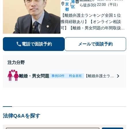
港
京
|
22:00（平日）
ら徒歩3分
区
都
【離婚弁護士ランキング全国１位
獲得経験あり】【オンライン相談
可】【離婚・男女問題の年間取扱件
数100件以上】 離婚や男女問題で泣
き寝入りしたくないという方は是非
電話で面談予約
メールで面談予約
ご相談ください。
注力分野
離婚・男女問題
【離婚弁護士ラン
事例10件
料金表有
キング全国１位
獲得経験あり】
【初回相談料１時
間１万１０００
円】【離婚・不倫
問題に特化／実績
法律Q&Aを探す
多数】財産分与、
慰謝料、養育費等
で金銭的に満足で