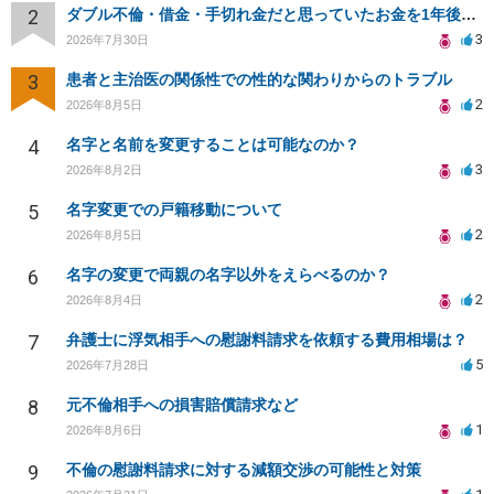
2
ダブル不倫・借金・手切れ金だと思っていたお金を1年後いまさら脅迫罪として通知書が来てまとめて請求
3
2026年7月30日
3
患者と主治医の関係性での性的な関わりからのトラブル
2
2026年8月5日
4
名字と名前を変更することは可能なのか？
3
2026年8月2日
5
名字変更での戸籍移動について
2
2026年8月5日
6
名字の変更で両親の名字以外をえらべるのか？
2
2026年8月4日
7
弁護士に浮気相手への慰謝料請求を依頼する費用相場は？
5
2026年7月28日
8
元不倫相手への損害賠償請求など
1
2026年8月6日
9
不倫の慰謝料請求に対する減額交渉の可能性と対策