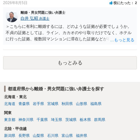
2026年8月5日
役にたった
2
離婚・男女問題に強い弁護士
白井 弘昭
弁護士
＞こちらに有利に離婚するには、どのような証拠が必要でしょうか。
不貞の証拠としては、ライン、カカオのやり取りだけでなく、ホテル
に行った証拠、複数回マンションに滞在した証拠などが有効です。 不
貞の証拠があれば、離婚をさらに有利に進める（離婚したい時期に離
婚する、慰謝料をとるなど）ことができると思われます。 ただし、不
貞発覚後、長期間同居を続けると、不貞を許したとの評価につながる
もっとみる
場合がありますので、ご注意ください。 以上、ご参考まで。
都道府県から離婚・男女問題に強い弁護士を探す
北海道・東北
北海道
青森県
岩手県
宮城県
秋田県
山形県
福島県
関東
東京都
神奈川県
千葉県
埼玉県
茨城県
栃木県
群馬県
北陸・甲信越
新潟県
長野県
山梨県
石川県
富山県
福井県