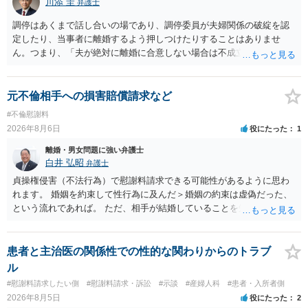
川添 圭
弁護士
調停はあくまで話し合いの場であり、調停委員が夫婦関係の破綻を認
定したり、当事者に離婚するよう押しつけたりすることはありませ
ん。つまり、「夫が絶対に離婚に合意しない場合は不成立になり」、
離婚訴訟を提起して離婚を命じる判決を得て確定しなければ離婚はで
きません。 調停段階での離婚成立を希望するなら、夫が離婚に前向き
になるような条件提示をする等、模索するほかありません（極端な話
元不倫相手への損害賠償請求など
をいえば、夫から「この条件なら離婚してもよい」として提示された
#不倫慰謝料
条件を全部丸呑みする、という方法しかないかもしれません）。た
2026年8月6日
役にたった
1
だ、離婚訴訟をしたくないという考えを見透かされてしまうと、逆に
足下を見られてしまいますので、注意する必要があります。 夫が離婚
離婚・男女問題に強い弁護士
に抵抗する可能性が高いのであれば、むしろ淡々と調停不成立にして
白井 弘昭
弁護士
離婚訴訟で離婚原因を主張し、判決へ持っていく方が近道であること
貞操権侵害（不法行為）で慰謝料請求できる可能性があるように思わ
も少なくありません。見通し等を含め、弁護士へ相談・依頼した方が
れます。 婚姻を約束して性行為に及んだ＞婚姻の約束は虚偽だった、
よいと思います。
という流れであれば。 ただ、相手が結婚していることを知って行為に
及んでいるのであれば、婚姻できないことについて相談者さんの帰責
性も認められそうですので、あまり慰謝料は高額にならないように思
われます。 一度、最寄りの弁護士に相談してみてください。
患者と主治医の関係性での性的な関わりからのトラブ
ル
#慰謝料請求したい側
#慰謝料請求・訴訟
#示談
#産婦人科
#患者・入所者側
2026年8月5日
役にたった
2