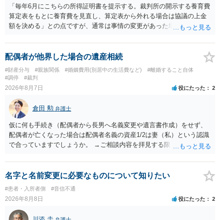
「毎年6月にこちらの所得証明書を提示する。裁判所の開示する養育費
算定表をもとに養育費を見直し、算定表から外れる場合は協議の上金
額を決める」との点ですが、通常は事情の変更があった場合に変更し
ますので妥当とまでは言えないかと思います。「養育費は当初予測出
来なかった事情の変更により双方協議の上増減出来る」と「通知義務
に勤務先」が含まれているので、私に収入が入った事は相手に通知が
配偶者が他界した場合の遺産相続
行く事になり、上記のような文言が無くても養育費の見直しは適宜出
#財産分与
#親族関係
#婚姻費用(別居中の生活費など)
#離婚すること自体
来るかと思うのですが違うのでしょうか？との点はそのとおりかと思
#調停
#裁判
います。養育費は事情の変更があった場合に変更するので毎年見直す
2026年8月7日
役にたった
2
ことはあまりないです。ご参考にしてください。
倉田 勲
弁護士
仮に何も手続き（配偶者から長男へ名義変更や遺言書作成）をせず、
配偶者が亡くなった場合は配偶者名義の資産1/2は妻（私）という認識
で合っていますでしょうか。 →ご相談内容を拝見する限りでは、その
認識で合ってはいます。 なお、逆に１/２しか権利がないため、自宅を
完全に所有する場合は、他の相続人に対して自宅の評価額の１/２の代
償金の支払いが必要になります。
名字と名前変更に必要なものについて知りたい
#患者・入所者側
#音信不通
2026年8月8日
役にたった
2
川添 圭
弁護士