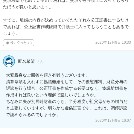
交渉段階でもめているのであれば、交渉から弁護士に入ってもらっ
たほうが良いと思います。

すでに、離婚の内容が決めっていてただそれを公正証書にするだけ
であれば、公正証書作成段階で弁護士に入ってもらうこともあるで
しょう。
2020年12月9日 10:33
役に立った
1
匿名希望
さん
大変親身なご回答を頂き有難うございます。

清算条項を入れずに協議離婚をして、その後慰謝料、財産分与の
訴訟を行う場合、公正証書を作成する必要はなく、協議離婚書を
作成すれば良いという理解で宜しいでしょうか。

ちなみに夫が別居時財産のうち、半分程度が祖父母からの贈与だ
と主張していますが、明らかな虚偽証言です。これは、調停訴訟
で認められるのでしょうか。
2020年12月9日 16:07