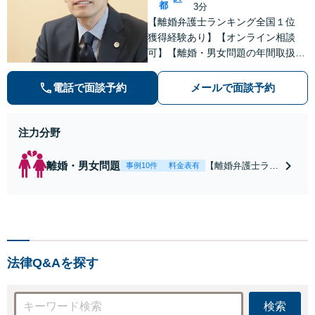
都
3分
【離婚弁護士ランキング全国１位
獲得経験あり】【オンライン相談
可】【離婚・男女問題の年間取扱件
数100件以上】 離婚や男女問題で泣
き寝入りしたくないという方は是非
電話で面談予約
メールで面談予約
ご相談ください。
注力分野
離婚・男女問題
【離婚弁護士ラン
事例10件
料金表有
キング全国１位
獲得経験あり】
【初回相談料１時
間１万１０００
円】【離婚・不倫
問題に特化／実績
法律Q&Aを探す
多数】財産分与、
慰謝料、養育費等
で金銭的に満足で
検索
きる解決を目指し