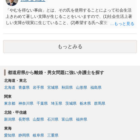
「やむを得ない事由」とは、その氏を使用することによって社会生活
上きわめて著しい支障が生じることをいいますので、(1)社会生活上著
しい支障が現実に生じていること、(2)希望する氏へ変更できればその
支障が解消できる（解消される）ことを、具体的な資料をもって説明
できるかどうかがポイントです。 記録中に現れた一切の事情が判断対
象ですので、上記(1)と(2)を説明できる資料は全て（ただし理路整然
もっとみる
に）提出することが必要になります。「フラッシュバック」とのこと
なので、例えば、医学上確立されているPTSDの診断基準に合致した説
明とそれに沿う資料の提出が必要になってくるように思います。 精神
的・心理的な理由の氏変更は様々な意味でハードルがかなり高く、弁
都道府県から離婚・男女問題に強い弁護士を探す
護士へ依頼しても苦労することが強く予想されるところです。、もし
本人申立てをお考えであれば、医学知識はもちろん法律知識も要求さ
北海道・東北
れますので、性急な申立てをせず、知識と資料をしっかりと揃えて、
北海道
青森県
岩手県
宮城県
秋田県
山形県
福島県
万全の体制で申立てに臨んだ方がよいと思われます。
関東
東京都
神奈川県
千葉県
埼玉県
茨城県
栃木県
群馬県
北陸・甲信越
新潟県
長野県
山梨県
石川県
富山県
福井県
東海
愛知県
静岡県
岐阜県
三重県