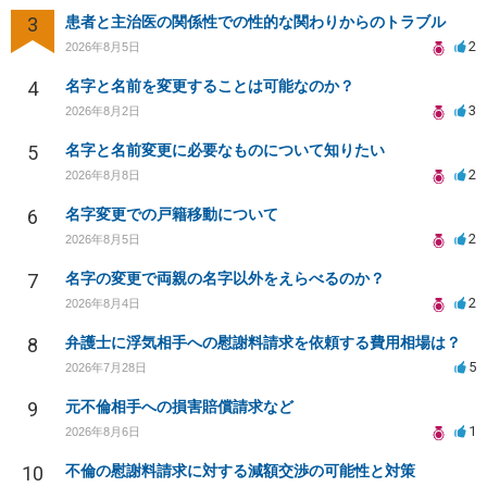
3
患者と主治医の関係性での性的な関わりからのトラブル
2
2026年8月5日
4
名字と名前を変更することは可能なのか？
3
2026年8月2日
5
名字と名前変更に必要なものについて知りたい
2
2026年8月8日
6
名字変更での戸籍移動について
2
2026年8月5日
7
名字の変更で両親の名字以外をえらべるのか？
2
2026年8月4日
8
弁護士に浮気相手への慰謝料請求を依頼する費用相場は？
5
2026年7月28日
9
元不倫相手への損害賠償請求など
1
2026年8月6日
10
不倫の慰謝料請求に対する減額交渉の可能性と対策