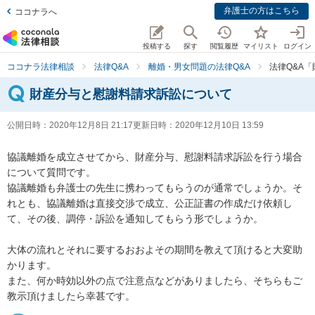
弁護士の方はこちら
ココナラへ
投稿する
探す
閲覧履歴
マイリスト
ログイン
ココナラ法律相談
法律Q&A
離婚・男女問題の法律Q&A
法律Q&A
財産分与と慰謝料請求訴訟について
公開日時：
2020年12月8日 21:17
更新日時：
2020年12月10日 13:59
協議離婚を成立させてから、財産分与、慰謝料請求訴訟を行う場合
について質問です。

協議離婚も弁護士の先生に携わってもらうのが通常でしょうか。そ
れとも、協議離婚は直接交渉で成立、公正証書の作成だけ依頼し
て、その後、調停・訴訟を通知してもらう形でしょうか。

大体の流れとそれに要するおおよその期間を教えて頂けると大変助
かります。

また、何か時効以外の点で注意点などがありましたら、そちらもご
教示頂けましたら幸甚です。