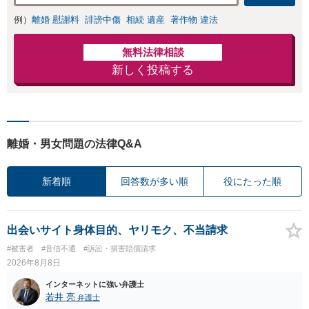
ます。
例）
離婚 慰謝料
誹謗中傷
相続 遺産
著作物 違法
無料法律相談
新しく投稿する
離婚・男女問題の法律Q&A
新着順
回答数が多い順
役にたった順
出会いサイト身体目的、ヤリモク、不当請求
#被害者
#音信不通
#訴訟・損害賠償請求
2026年8月8日
インターネットに強い弁護士
若井 亮
弁護士