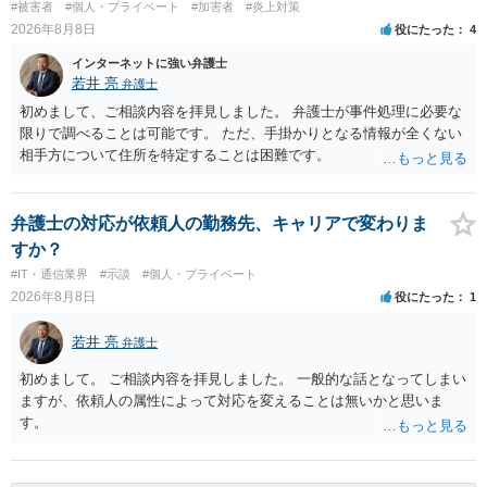
#被害者
#個人・プライベート
#加害者
#炎上対策
2026年8月8日
役にたった
4
インターネットに強い弁護士
若井 亮
弁護士
初めまして、ご相談内容を拝見しました。 弁護士が事件処理に必要な
限りで調べることは可能です。 ただ、手掛かりとなる情報が全くない
相手方について住所を特定することは困難です。
弁護士の対応が依頼人の勤務先、キャリアで変わりま
すか？
#IT・通信業界
#示談
#個人・プライベート
2026年8月8日
役にたった
1
若井 亮
弁護士
初めまして。 ご相談内容を拝見しました。 一般的な話となってしまい
ますが、依頼人の属性によって対応を変えることは無いかと思いま
す。