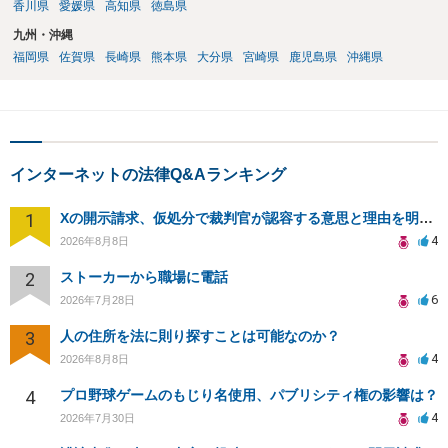
香川県
愛媛県
高知県
徳島県
九州・沖縄
福岡県
佐賀県
長崎県
熊本県
大分県
宮崎県
鹿児島県
沖縄県
インターネットの法律Q&Aランキング
1
Xの開示請求、仮処分で裁判官が認容する意思と理由を明確化しても、相手側は争って引き延ばしますか
4
2026年8月8日
2
ストーカーから職場に電話
6
2026年7月28日
3
人の住所を法に則り探すことは可能なのか？
4
2026年8月8日
4
プロ野球ゲームのもじり名使用、パブリシティ権の影響は？
4
2026年7月30日