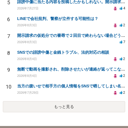
5
誹謗中傷に当たる内容を投稿したかもしれない。開示請求や民事刑事裁判に発展しうるのか教えて欲しい。
4
2026年7月27日
6
LINEで会社批判、警察が立件する可能性は？
2
2026年8月3日
7
開示請求の仮処分での審尋で２回目で終わらない場合どうしたらいいですか
7
2026年8月3日
8
SNSでの誹謗中傷と金銭トラブル、法的対応の相談
2
2026年8月4日
9
無断で動画を撮影され、削除させたいが連絡が返ってこない。
2
2026年8月4日
10
当方の腹いせで相手方の個人情報をSNSで晒してしまい名誉毀損させてしまったかもしれない
2
2026年7月29日
もっと見る