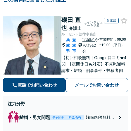
磯田 直
兵庫県
インタビュ
ーを見る
也
弁護士
ルーセント法律事務所
宝塚駅
か
営業時間：09:00
兵
宝
~19:00（平日）
庫
塚
ら徒歩2
|
県
市
分
【初回相談無料｜Google口コミ★4.
5】【夜間休日も対応】不貞慰謝料
請求・離婚・刑事事件・投稿者側発
信者情報開示請求の実績・経験多
数。オーダーメイドのサービスで問
電話でお問い合わせ
メールでお問い合わせ
題解決や事業の推進を強力にサポー
ト【宝塚駅徒歩2分｜電話・WEB面
談で全国対応】
注力分野
離婚・男女問題
【初回相談無料・
事例2件
料金表有
WEB面談/LINE相
談可】Google口コ