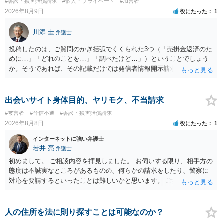
#訴訟・損害賠償請求
#個人・プライベート
#加害者
2026年8月9日
役にたった
1
川添 圭
弁護士
投稿したのは、ご質問のかぎ括弧でくくられた3つ（「売掛金返済のた
めに…」「どれのことを…」「調べたけど…」）ということでしょう
か。そうであれば、その記載だけでは発信者情報開示請求が認められ
るような内容ではありません（申し立ててもほぼ門前払いに近い）。
ただ、「328が名誉毀損、偽計業務妨害、侮辱罪、ストーカー等に関す
る法律違反に該当するといわれ」とのことですので、ご質問に書かれ
出会いサイト身体目的、ヤリモク、不当請求
ていない何らかの背景事情があれば、回答は180度変わるかもしれませ
#被害者
#音信不通
#訴訟・損害賠償請求
ん。公開の場で詳細を投稿することは不適当と思われますので、弁護
2026年8月8日
役にたった
1
士へ直接相談した方がよいでしょう。
インターネットに強い弁護士
若井 亮
弁護士
初めまして。 ご相談内容を拝見しました。 お伺いする限り、相手方の
態度は不誠実なところがあるものの、何らかの請求をしたり、警察に
対応を要請するといったことは難しいかと思います。 ご参考になれば
幸いです。
人の住所を法に則り探すことは可能なのか？