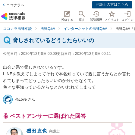
弁護士の方はこちら
ココナラへ
投稿する
探す
閲覧履歴
マイリスト
ログイン
ココナラ法律相談
法律Q&A
インターネットの法律Q&A
法律Q&A
脅しされているどうしたらいいの
公開日時：
2020年12月8日 00:00
更新日時：
2020年12月8日 00:11
出会い系で脅しされているです。 

LINEを教えてしまってそれで本名知っていて親に言うからとか言わ
れてしまってどうしたらいいのか分からなくて。

色々な事知っているからなとかいわれてしまって
亮Love さん
ベストアンサーに選ばれた回答
磯田 直也
弁護士