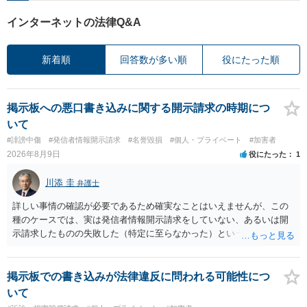
インターネットの法律Q&A
新着順
回答数が多い順
役にたった順
掲示板への悪口書き込みに関する開示請求の時期につ
いて
#誹謗中傷
#発信者情報開示請求
#名誉毀損
#個人・プライベート
#加害者
2026年8月9日
役にたった
1
川添 圭
弁護士
詳しい事情の確認が必要であるため確実なことはいえませんが、この
種のケースでは、実は発信者情報開示請求をしていない、あるいは開
示請求したものの失敗した（特定に至らなかった）という事案が比較
的多いです（特に、発信者情報開示請求を行ったことを誇示するよう
な投稿をする場合にはなおさら）。
掲示板での書き込みが法律違反に問われる可能性につ
いて