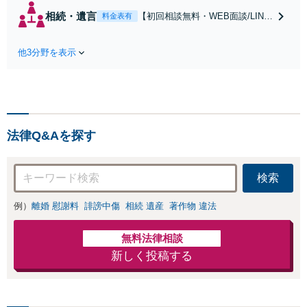
ミ★4.5【離婚・不
相続・遺言
【初回相談無料・WEB面談/LINE
料金表有
倫の早期解決】
相談可】Google口コミ★4.5【宝
「不利な結果にな
塚駅2分】相続トラブルを多数取
らないように」慰
他3分野を表示
り扱う実績と経験のある弁護士が
謝料・親権・財産
最適な解決策をご提案します。遺
分与、地域密着の
産分割協議の代理や遺言書の作
相談しやすい法律
成、相続放棄はお任せください
事務所でオーダー
【地域密着】
メイドの「後悔し
ない」解決を【夜
法律Q&Aを探す
間休日対応】
検索
例）
離婚 慰謝料
誹謗中傷
相続 遺産
著作物 違法
無料法律相談
新しく投稿する