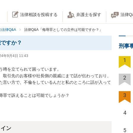
法律相談を投稿する
弁護士を探す
法律Q
法律Q&A
法律Q&A「侮辱罪としての立件は可能ですか？」
能ですか？
刑事
24年9月4日 11:43
1
噂を立てられて困っています。

、取引先のお客様や社長側の親戚にまで話が伝わっており、
2
た言い方で、不倫をしているんだと私のところに話が入って
3
辱罪で訴えることは可能でしょうか？
4
ライン
5