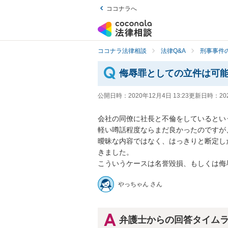
ココナラへ
ココナラ法律相談
法律Q&A
刑事事件の
侮辱罪としての立件は可
公開日時：
2020年12月4日 13:23
更新日時：
20
会社の同僚に社長と不倫をしているという
軽い噂話程度ならまだ良かったのですが
曖昧な内容ではなく、はっきりと断定し
きました。

こういうケースは名誉毀損、もしくは侮
やっちゃん さん
弁護士からの回答タイム