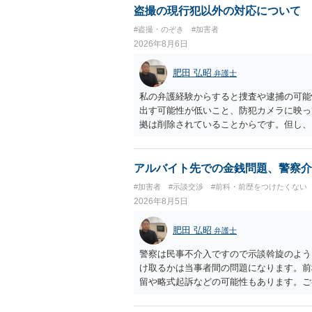
多く回収できないケースが多い（そのため
盗撮の現行犯以外の対応について
束と、処分待ちという状況を利用して、被
#盗撮・のぞき
#加害者
しておく必要があります。
2026年8月6日
肥田 弘昭
弁護士
私の弁護経験からすると捜査や逮捕の可能
出す可能性が低いこと、防犯カメラに映っ
拠は削除されていることからです。但し、
度の動画)してしまいました。下着や胸な
査段階では性的姿態等撮影罪の被疑事実で
（最終的には不起訴ないし各都道府県の迷
アルバイト先での金銭問題、警察介
お勧めいたします。ご参考にしてください
#加害者
#示談交渉
#前科・前歴をつけたくない
2026年8月5日
肥田 弘昭
弁護士
警察は民事不介入ですので示談斡旋のよう
け取るかは当事者間の問題になります。前
留や略式起訴などの可能性もあります。ご