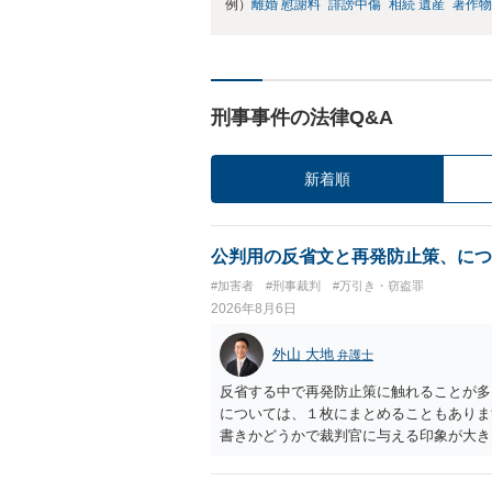
例）
離婚 慰謝料
誹謗中傷
相続 遺産
著作物
刑事事件の法律Q&A
新着順
公判用の反省文と再発防止策、につ
#加害者
#刑事裁判
#万引き・窃盗罪
2026年8月6日
外山 大地
弁護士
反省する中で再発防止策に触れることが多
については、１枚にまとめることもありま
書きかどうかで裁判官に与える印象が大き
いかと考えます。