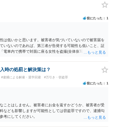
、刑事事件の手続き中に、不本意ではあっても加害者の身体拘
害弁償を受けておくことが有効である場合が多い）ことを考慮
役にたった
1
性は低いかと思います。被害者が気づいていないので被害届を
ていないのであれば、第三者が告発する可能性も低いこと、証
「電車内で携帯で対面に座る女性を盗撮(全体像写真1枚と5秒程
ど強調したものではありません。」とありますが、少なくとも捜
逮捕勾留されるケースが私の弁護経験では多くなった印象です
惑防止条例違反になることもあります）。2度としないことを
入時の処罰と解決策は？
。
#逮捕による解雇・退学回避
#万引き・窃盗罪
役にたった
1
なことはしません。被害者にお金を返すかどうか、被害者が受
科なども影響しますが可能性としては窃盗罪ですので、逮捕勾
参考にしてください。