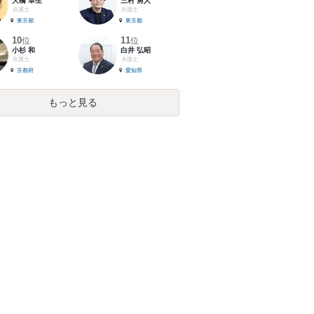
大橋 卓生
三村 勇人
弁護士
弁護士
東京都
東京都
10
11
位
位
小杉 和
白井 弘昭
弁護士
弁護士
京都府
愛知県
もっと見る