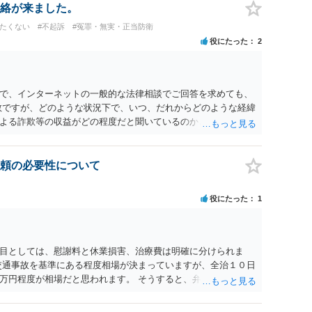
絡が来ました。
けたくない
#不起訴
#冤罪・無実・正当防衛
役にたった
2
で、インターネットの一般的な法律相談でご回答を求めても、
数ですが、どのような状況下で、いつ、だれからどのような経緯
よる詐欺等の収益がどの程度だと聞いているのかということに
れたうえで対処方法を探された方がよいと思われます。 一般論
ーダーを持参して取り調べ内容を録音することは必須だと考え
頼の必要性について
役にたった
1
目としては、慰謝料と休業損害、治療費は明確に分けられま
交通事故を基準にある程度相場が決まっていますが、全治１０日
万円程度が相場だと思われます。 そうすると、弁護士に依頼し
収しても全額弁護士費用となる）となる可能性が高いものと予
すでに刑事手続が終了している以上、相手方に資力がないことが