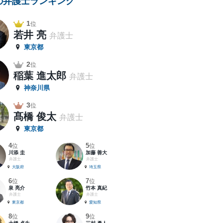
の弁護士ランキング
1
位
若井 亮
弁護士
東京都
2
位
稲葉 進太郎
弁護士
神奈川県
3
位
髙橋 俊太
弁護士
東京都
4
5
位
位
川添 圭
加藤 善大
弁護士
弁護士
大阪府
埼玉県
6
7
位
位
泉 亮介
竹本 真紀
弁護士
弁護士
東京都
愛知県
8
9
位
位