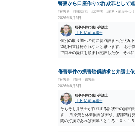
警察から口座作りの詐欺罪として連
#被害者
#特殊詐欺
#加害者
#前科・前歴をつ
2026年8月6日
刑事事件に強い弁護士
井上 祐司
弁護士
個別の取り調べの前に切羽詰まった状況下
望む回答は得られないと思います。 お手
で口座の提供を頼まれ開設したか、それに
ついて、お近くで詳細な法律相談を受けら
でいえば、任意取り調べの場合、ＩＣレコ
ます。
傷害事件の損害賠償請求と弁護士依
#被害者
#暴行・傷害罪
2026年8月6日
刑事事件に強い弁護士
井上 祐司
弁護士
そもそも弁護士が作成する訴状中の損害費
す。 治療費と休業損害は実額、慰謝料は
間の打撲であれば実際のところ１０～１５
た場合はおそらく高い確率で費用倒れ（回
想します。 本人訴訟で進める場合には、