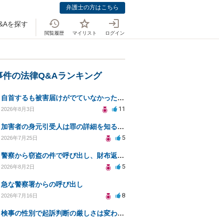
弁護士の方はこちら
&Aを探す
閲覧履歴
マイリスト
ログイン
事件の法律Q&Aランキング
自首するも被害届けがでていなかった場合
11
2026年8月3日
加害者の身元引受人は罪の詳細を知ることができるか？
5
2026年7月25日
警察から窃盗の件で呼び出し、財布返却で自首すべきか？
5
2026年8月2日
急な警察署からの呼び出し
8
2026年7月16日
検事の性別で起訴判断の厳しさは変わるのか知りたい