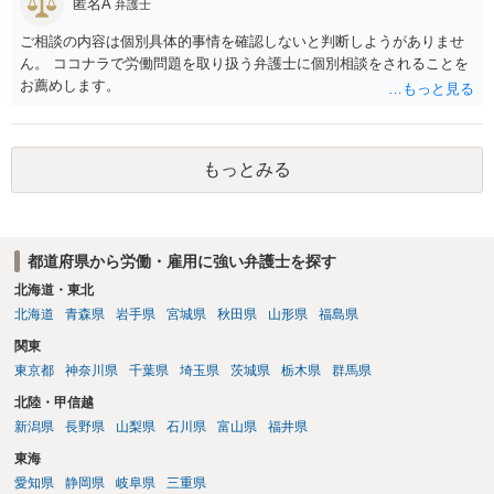
匿名A
弁護士
あります。
第三者の賠償責任も考えられます。 労災で支払われた分は、損害額か
ら控除（損益相殺）されますが、それを超えた部分は、会社もしく
ご相談の内容は個別具体的事情を確認しないと判断しようがありませ
は、第三者から支払ってもらうことになります。 会社等との交渉が必
ん。 ココナラで労働問題を取り扱う弁護士に個別相談をされることを
要になると思います（良い会社でしたら、自ら話してくると思います
お薦めします。
が・・・）。極めて専門的な話ですので、詳細もしくは対応を最寄り
の弁護士にご相談ください。 以上、ご参考まで。
もっとみる
都道府県から労働・雇用に強い弁護士を探す
北海道・東北
北海道
青森県
岩手県
宮城県
秋田県
山形県
福島県
関東
東京都
神奈川県
千葉県
埼玉県
茨城県
栃木県
群馬県
北陸・甲信越
新潟県
長野県
山梨県
石川県
富山県
福井県
東海
愛知県
静岡県
岐阜県
三重県