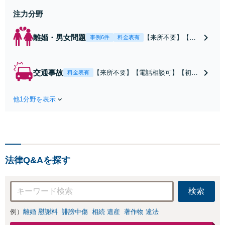
注力分野
離婚・男女問題
【来所不要】【電
事例6件
料金表有
話相談可】親権／
婚姻費用／不倫慰
謝料／別居などの
交通事故
【来所不要】【電話相談可】【初回
料金表有
争点を整理し、見
相談無料】治療中から、賠償額・過
通しと方針を提示
失割合・後遺障害の見通しを整理
します。
他1分野を表示
し、納得感ある解決を目指します。
法律Q&Aを探す
検索
例）
離婚 慰謝料
誹謗中傷
相続 遺産
著作物 違法