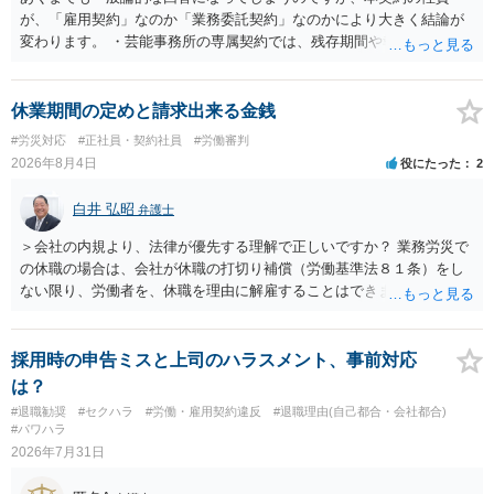
が、「雇用契約」なのか「業務委託契約」なのかにより大きく結論が
変わります。 ・芸能事務所の専属契約では、残存期間や報酬額、投下
コストを基準に違約金や損害金を設定する例はあります。ただし、実
務上よくあるからといって当然に適法という意味ではなく、実際の損
害との対応関係や合理性が重要です。 ・違約金に上限がなくても、常
休業期間の定めと請求出来る金銭
に有効になるわけではありません。契約が労働契約に近い実態なら労
#労災対応
#正社員・契約社員
#労働審判
基法16条で無効となる余地があり、そうでなくても、金額が事務所の
2026年8月4日
役にたった
2
損害と比べて過大なら無効や減額が争点になります。 ・契約前の修正
交渉は一般的です。 交渉の方向としては、上限額を設ける、実損害ベ
白井 弘昭
弁護士
ースにする、算定根拠を明確化する、違約金ではなく「合理的な実
費・未回収費用のみ」に限定する、などが典型です。 ・弁護士に契約
＞会社の内規より、法律が優先する理解で正しいですか？ 業務労災で
前に契約書の内容をレビューしてもらう価値は十分にあると思われま
の休職の場合は、会社が休職の打切り補償（労働基準法８１条）をし
す。 争点は、契約類型が雇用か業務委託か、実態として労働者性があ
ない限り、労働者を、休職を理由に解雇することはできません（労働
るか、解除事由が双方にどう定められているか、違約金の算定根拠が
基準法19条）。 会社の就業規則にて定められている休職期間及び休職
合理的か、という複数論点に分かれます。契約前なら、交渉のパワー
期間満了による退職は、業務労災への適用はありませんので、ご安心
バランスの問題もありますが、修正余地があるうえ、後から争うより
ください。 仮に会社が打切り補償をせずに解雇した場合は、不当解雇
採用時の申告ミスと上司のハラスメント、事前対応
コストを抑えやすいので、資料等を持参の上弁護士に確認されること
に当たります。 ＞労災の休業補償と、所得補償保険の保険金とは別
は？
をお勧めします。 ・事務所側の解除でも、解除理由によってはタレン
に、受け取れる金銭はありますでしょうか？ 業務労災の場合は、会社
#退職勧奨
#セクハラ
#労働・雇用契約違反
#退職理由(自己都合・会社都合)
ト側に損害賠償が発生する建付けになっていることはあります。ただ
の安全配慮義務違反が認められると解されますので、会社の損害賠償
#パワハラ
し、事務所側が一方的に解除したのにタレントへ違約金を課す設計
責任（治療費、通院慰謝料、入院費、入院慰謝料、後遺障害慰謝料、
2026年7月31日
は、合理性や対価性を欠くとして争いやすいです。逆に、タレント側
逸失利益等）が認められる可能性が高いと思われます。 また、業務労
の重大な契約違反がある場合は、実損害の範囲で請求される可能性は
災での第三者行為傷害（同僚の不注意等による事故）の場合は、当該