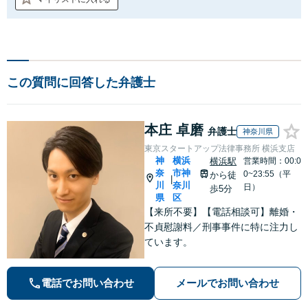
この質問に回答した弁護士
本庄 卓磨
弁護士
神奈川県
東京スタートアップ法律事務所 横浜支店
神
横浜
横浜駅
営業時間：00:0
奈
市神
0~23:55（平
から徒
|
川
奈川
日）
歩5分
県
区
【来所不要】【電話相談可】離婚・
不貞慰謝料／刑事事件に特に注力し
ています。
電話でお問い合わせ
メールでお問い合わせ