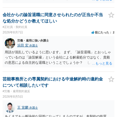
い。破産申立てであれば破産手続きの中で破産管財人から（全額は難
しいかもしれませんが）賃金などの労働債権は他の債務より優先して
支払われます。ただし支払までにかなり時間がかかるでしょう。 さら
会社からの諭旨退職に同意させられたのが正当か不当
に、「独立行政法人労働者健康安全機構 」という公的機関が未払賃金
な処分かどうか教えてほしい
の立替事業を行っています。詳しくは、同機構の＜未払賃金立替払相
#正社員・契約社員
談コーナー＞ TEL 044-431-8663 相談時間：土日祝日を除く9:15～1
2026年8月7日
役にたった
2
7:00 に相談してみてください。同じように未払となった他の従業員の
方がいれば一緒に相談してみるといいでしょう。
労働・雇用に強い弁護士
浜田 宏
弁護士
用語が混乱しているように思います。 まず、「諭旨退職」とおっしゃ
っているのは「諭旨解雇」という会社による解雇処分ではなく、貴殿
の意思による自主的な退職ということでしょうか？ しかし、記載さ
れた経緯からすると、事実上は解雇処分であると解する余地がありま
す。 その場合、解雇には客観的で合理的な理由が必要であり、かつ
解雇という処分が社会通念上相当と認められない限り、解雇は無効で
芸能事務所との専属契約における中途解約時の違約金
す。 結局、貴殿のネット炎上の内容や原因、勤務先に与えた影響な
について相談したいです
どを具体的に検討しなければ、何とも申し上げることができません。
#労働・雇用契約違反
また、育児休業法関係の問題もあるかもしれません。 ある程度労働
2026年8月5日
法に関する専門的な知識が必要な事案ですので、一度、お近くの弁護
士にご相談下さい。
王 宣麟
弁護士
あくまでも一般論的な回答になってしまうのですが、本契約の性質