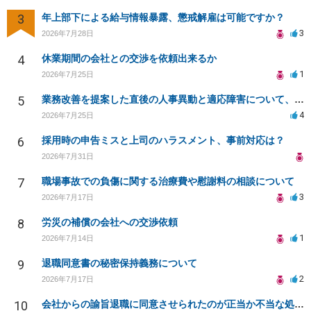
3
年上部下による給与情報暴露、懲戒解雇は可能ですか？
3
2026年7月28日
4
休業期間の会社との交渉を依頼出来るか
1
2026年7月25日
5
業務改善を提案した直後の人事異動と適応障害について、法的に問題があるか相談したいです。
4
2026年7月25日
6
採用時の申告ミスと上司のハラスメント、事前対応は？
2026年7月31日
7
職場事故での負傷に関する治療費や慰謝料の相談について
3
2026年7月17日
8
労災の補償の会社への交渉依頼
1
2026年7月14日
9
退職同意書の秘密保持義務について
2
2026年7月17日
10
会社からの諭旨退職に同意させられたのが正当か不当な処分かどうか教えてほしい