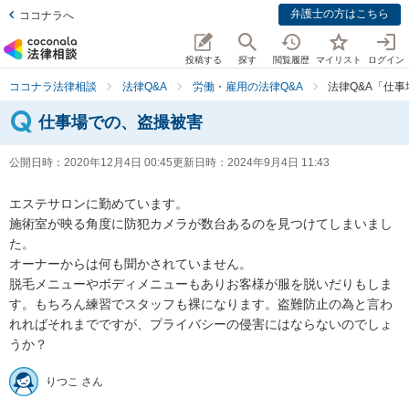
弁護士の方はこちら
ココナラへ
投稿する
探す
閲覧履歴
マイリスト
ログイン
ココナラ法律相談
法律Q&A
労働・雇用の法律Q&A
法律Q&A「仕
仕事場での、盗撮被害
公開日時：
2020年12月4日 00:45
更新日時：
2024年9月4日 11:43
エステサロンに勤めています。

施術室が映る角度に防犯カメラが数台あるのを見つけてしまいまし
た。

オーナーからは何も聞かされていません。

脱毛メニューやボディメニューもありお客様が服を脱いだりもしま
す。もちろん練習でスタッフも裸になります。盗難防止の為と言わ
れればそれまでですが、プライバシーの侵害にはならないのでしょ
りつこ さん