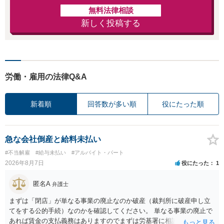
無料法律相談
新しく投稿する
労働・雇用の法律Q&A
新着順
回答数が多い順
役にたった順
急な会社倒産と給料未払い
#不当解雇
#給与未払い
#アルバイト・パート
2026年8月7日
役にたった
1
匿名A
弁護士
まずは「閉店」が単なる事業の廃止なのか破産（裁判所に破産申し立
てをする公的手続）なのかを確認してください。 単なる事業の廃止で
あれば賃金の支払義務はありますのでまずは労基署に相談してくださ