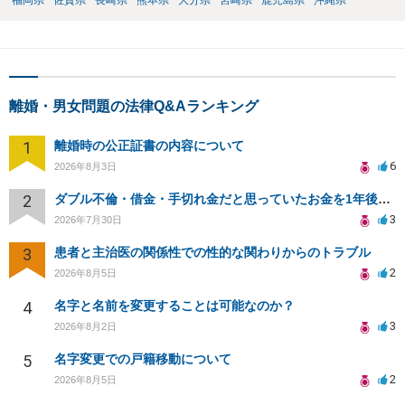
福岡県
佐賀県
長崎県
熊本県
大分県
宮崎県
鹿児島県
沖縄県
離婚・男女問題の法律Q&Aランキング
1
離婚時の公正証書の内容について
6
2026年8月3日
2
ダブル不倫・借金・手切れ金だと思っていたお金を1年後いまさら脅迫罪として通知書が来てまとめて請求
3
2026年7月30日
3
患者と主治医の関係性での性的な関わりからのトラブル
2
2026年8月5日
4
名字と名前を変更することは可能なのか？
3
2026年8月2日
5
名字変更での戸籍移動について
2
2026年8月5日