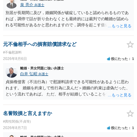
泉 亮介
弁護士
別居が長期間に及び，婚姻関係が破綻していると認められるものであ
れば，調停で話が折り合わなくとも最終的には裁判での離婚が認めら
れる可能性があるかと思われますので，調停を起こす価値はあるよう
に思われます。 もっとも，調停については，お互いの合意がない限り
は調停が成立するということはないため，相手が合意するメリットを
だしてでも調停で終わらせるよう努めるのか，裁判離婚を見据えて調
元不倫相手への損害賠償請求など
停での離婚に固執しないかいずれかの対応は必要となるかと思われま
#不倫慰謝料
す。 お一人で対応するのは難しい側面もありますので弁護士を立てる
2026年8月6日
役にたった
1
ことを検討されると良いかと思われます。
離婚・男女問題に強い弁護士
白井 弘昭
弁護士
貞操権侵害（不法行為）で慰謝料請求できる可能性があるように思わ
れます。 婚姻を約束して性行為に及んだ＞婚姻の約束は虚偽だった、
という流れであれば。 ただ、相手が結婚していることを知って行為に
及んでいるのであれば、婚姻できないことについて相談者さんの帰責
性も認められそうですので、あまり慰謝料は高額にならないように思
われます。 一度、最寄りの弁護士に相談してみてください。
名誉毀損と言えますか
#異性関係(不貞等)
2026年8月7日
役にたった
1