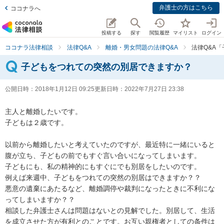
弁護士の方はこちら
ココナラへ
投稿する
探す
閲覧履歴
マイリスト
ログイン
ココナラ法律相談
法律Q&A
離婚・男女問題の法律Q&A
法律Q&A
子どもをつれての突然の別居できますか？
公開日時：
2018年1月12日 09:25
更新日時：
2022年7月27日 23:38
主人と離婚したいです。

子どもは２歳です。

以前から離婚したいと考えていたのですが、最近特に一緒にいると
腹が立ち、子どもの前でもすぐ言い合いになってしまいます。

子どもにも、私の精神的にもすぐにでも別居をしたいのです。

例えば来週中、子どもをつれての突然の別居はできますか？？

悪意の遺棄にあたるなど、離婚調停や裁判になったときに不利にな
ってしまいますか？？

相談した弁護士さんは問題はないとの見解でした。別居して、生活
を成立させた方が有利とのことです。お互い親権者としての条件は