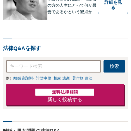
詳細を見
の方の人生にとって何が最
る
善であるかという観点か
ら、共に探っていきたいと
思っています。また、法律
問題は複雑で、難解な言葉
も多いのですが、出来るだ
けわかりやすい説明を心が
法律Q&Aを探す
けています。
検索
例）
離婚 慰謝料
誹謗中傷
相続 遺産
著作物 違法
無料法律相談
新しく投稿する
離婚・男女問題の法律Q&A