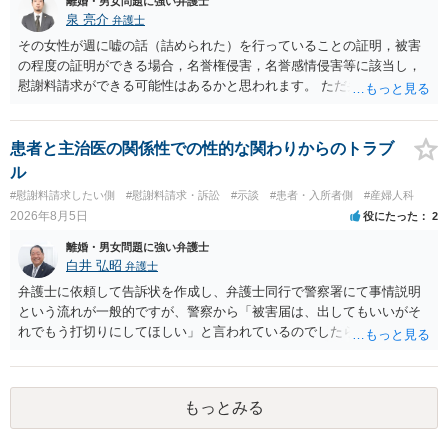
離婚・男女問題に強い弁護士
泉 亮介
弁護士
その女性が週に嘘の話（詰められた）を行っていることの証明，被害
の程度の証明ができる場合，名誉権侵害，名誉感情侵害等に該当し，
慰謝料請求ができる可能性はあるかと思われます。 ただ弁護士費用を
考えると費用倒れとなるリスクも考えられるため，慎重にご検討され
た方が良いでしょう。
患者と主治医の関係性での性的な関わりからのトラブ
ル
#慰謝料請求したい側
#慰謝料請求・訴訟
#示談
#患者・入所者側
#産婦人科
2026年8月5日
役にたった
2
離婚・男女問題に強い弁護士
白井 弘昭
弁護士
弁護士に依頼して告訴状を作成し、弁護士同行で警察署にて事情説明
という流れが一般的ですが、警察から「被害届は、出してもいいがそ
れでもう打切りにしてほしい」と言われているのでしたら、あまり結
論は変わらないかもしれないですね。 所轄の警察を飛び越えて、直接
検察庁に訴えるのもありかもしれないですが、実際に捜査をするの
は、結局所轄だと思われますので、やはり結論は変わらないかもしれ
もっとみる
ないです。 一度、最寄りの「刑事に強い」とうたっている弁護士に相
談してみてはいかがでしょうか。 以上、ご参考まで。