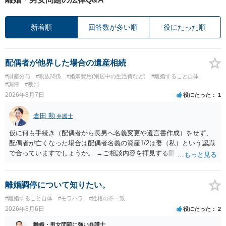
新着順
回答数が多い順
役にたった順
配偶者が他界した場合の遺産相続
#財産分与
#親族関係
#婚姻費用(別居中の生活費など)
#離婚すること自体
#調停
#裁判
2026年8月7日
役にたった
1
倉田 勲
弁護士
仮に何も手続き（配偶者から長男へ名義変更や遺言書作成）をせず、
配偶者が亡くなった場合は配偶者名義の資産1/2は妻（私）という認識
で合っていますでしょうか。 →ご相談内容を拝見する限りでは、その
認識で合ってはいます。 なお、逆に１/２しか権利がないため、自宅を
完全に所有する場合は、他の相続人に対して自宅の評価額の１/２の代
償金の支払いが必要になります。
離婚調停について知りたい。
#離婚すること自体
#モラハラ
#性格の不一致
2026年8月6日
役にたった
2
離婚・男女問題に強い弁護士