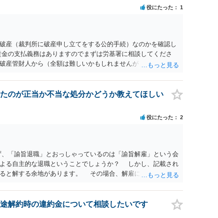
役にたった
1
破産（裁判所に破産申し立てをする公的手続）なのかを確認し
賃金の支払義務はありますのでまずは労基署に相談してくださ
破産管財人から（全額は難しいかもしれませんが）賃金などの
ます。ただし支払までにかなり時間がかかるでしょう。 さら
」という公的機関が未払賃金の立替事業を行っています。詳しく
L 044-431-8663 相談時間：土日祝日を除く9:15～17:0
たのが正当か不当な処分かどうか教えてほしい
未払となった他の従業員の方がいれば一緒に相談してみるといい
役にたった
2
ず、「諭旨退職」とおっしゃっているのは「諭旨解雇」という会
による自主的な退職ということでしょうか？ しかし、記載され
あると解する余地があります。 その場合、解雇には客観的で合
処分が社会通念上相当と認められない限り、解雇は無効です。
勤務先に与えた影響などを具体的に検討しなければ、何とも申
休業法関係の問題もあるかもしれません。 ある程度労働法に関
途解約時の違約金について相談したいです
一度、お近くの弁護士にご相談下さい。