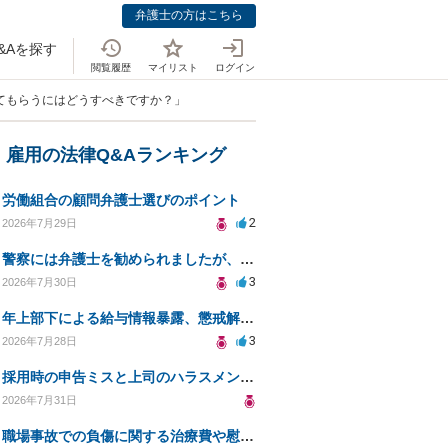
弁護士の方はこちら
&Aを探す
閲覧履歴
マイリスト
ログイン
てもらうにはどうすべきですか？」
・雇用の法律Q&Aランキング
労働組合の顧問弁護士選びのポイント
2
2026年7月29日
警察には弁護士を勧められましたが、費用対効果で依頼をすることを躊躇しています。
3
2026年7月30日
年上部下による給与情報暴露、懲戒解雇は可能ですか？
3
2026年7月28日
採用時の申告ミスと上司のハラスメント、事前対応は？
2026年7月31日
職場事故での負傷に関する治療費や慰謝料の相談について