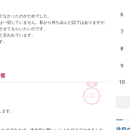
6
なかったのがだめでした。

は一切していません。私から持ち込んだ話ではありますが、
せてもらいたいのです。

7
言われています。



8
9
回答
10
ます。

注目