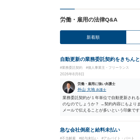
労働・雇用の法律Q&A
新着順
自動更新の業務委託契約をきちんと
#業務委託契約
#個人事業主・フリーランス
2026年8月8日
労働・雇用に強い弁護士
外山 大地
弁護士
業務委託契約が１年単位で自動更新される
のなのでしょうか？ →契約内容にもより
メールで伝えることが多いという印象です
あるのでしょうか？ →企業側のメリット
あれば、自動更新で契約が延長されると、
も業務を提供する義務を負う）、放置をす
急な会社倒産と給料未払い
#不当解雇
#給与未払い
#アルバイト・パート