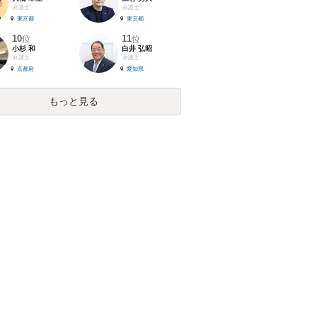
弁護士
弁護士
東京都
東京都
10
11
位
位
小杉 和
白井 弘昭
弁護士
弁護士
京都府
愛知県
もっと見る