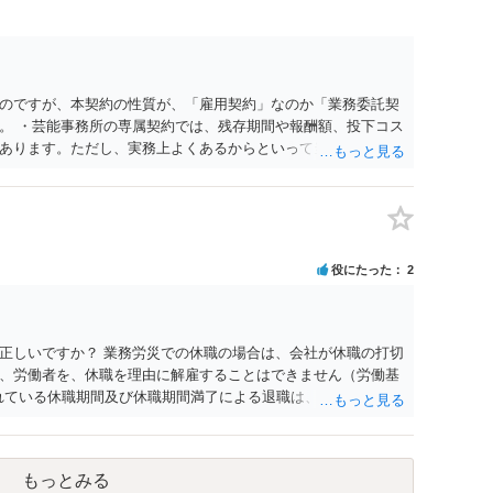
のですが、本契約の性質が、「雇用契約」なのか「業務委託契
。 ・芸能事務所の専属契約では、残存期間や報酬額、投下コス
あります。ただし、実務上よくあるからといって当然に適法と
係や合理性が重要です。 ・違約金に上限がなくても、常に有効
約に近い実態なら労基法16条で無効となる余地があり、そうで
大なら無効や減額が争点になります。 ・契約前の修正交渉は一
を設ける、実損害ベースにする、算定根拠を明確化する、違約金
」に限定する、などが典型です。 ・弁護士に契約前に契約書の
役にたった
2
ると思われます。 争点は、契約類型が雇用か業務委託か、実態
にどう定められているか、違約金の算定根拠が合理的か、とい
渉のパワーバランスの問題もありますが、修正余地があるう
で、資料等を持参の上弁護士に確認されることをお勧めしま
正しいですか？ 業務労災での休職の場合は、会社が休職の打切
よってはタレント側に損害賠償が発生する建付けになっているこ
、労働者を、休職を理由に解雇することはできません（労働基
に解除したのにタレントへ違約金を課す設計は、合理性や対価
られている休職期間及び休職期間満了による退職は、業務労災への
レント側の重大な契約違反がある場合は、実損害の範囲で請求
 仮に会社が打切り補償をせずに解雇した場合は、不当解雇に当
償保険の保険金とは別に、受け取れる金銭はありますでしょう
義務違反が認められると解されますので、会社の損害賠償責任
もっとみる
料、後遺障害慰謝料、逸失利益等）が認められる可能性が高い