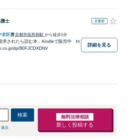
弁護士
京都府
中京区
京都市役所前駅
から徒歩1分
求されたら読む本」Kindleで販売中 ht
詳細を見る
n.co.jp/dp/B0FJCDXDNV
検索
無料法律相談
新しく投稿する
 違法