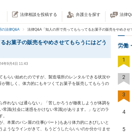
法律相談を投稿する
弁護士を探す
法律Q
の法律Q&A
法律Q&A「知人の所で売ってもらってるお菓子の販売をやめさせ
てるお菓子の販売をやめさせてもらうにはどう
労働
1
24年9月4日 11:43
2
てもらい始めたのですが、製造場所のレンタルできる状況や
い等が難しく、体力的にもキツくてお菓子を販売してもらうの
3
ら作れないは通らない」「苦しかろうが徹夜しようが体調を
い常識(社会に迷惑をかけない常識)があります。」などのラ
4


が、本業のパン屋の仕事(パート)もあり体力的にきびしいと
5
うようなラインがきて、もうどうしたらいいのか分かりませ