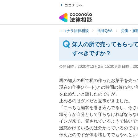
ココナラへ
ココナラ法律相談
法律Q&A
労働・雇用
知人の所で売ってもらっ
すべきですか？
公開日時：
2020年12月2日 15:30
更新日時：
20
親の知人の所で私の作ったお菓子を売っ
現在の仕事(パート)との時間の兼ね合
を止めたいと話したのですが、

止めるのはダメだと返事がきました。

「こっちも顧客を巻き込んでるし、今さ
壊そうが自分として守らなければならな
インが来て、脅されているようで怖いです。
迷惑かけているのは分かっているのです
伝えたのですが体を壊してでもやれとい