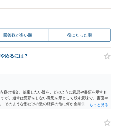
回答数が多い順
役にたった順
やめるには？
内容の場合、破棄したい旨を、どのように意思や書類を示すも
ますが、通常は更新をしない意思を形として残す意味で、書面や
。 そのような形だけの数の確保の他に何か企業側にメリットが
は分かりかねますが、ご質問者様が業務を受託する側のお立場で
企業側は報酬を支払う義務を負うことになるので（ご質問者様
ることは望ましい状態ではないと思料いたします。