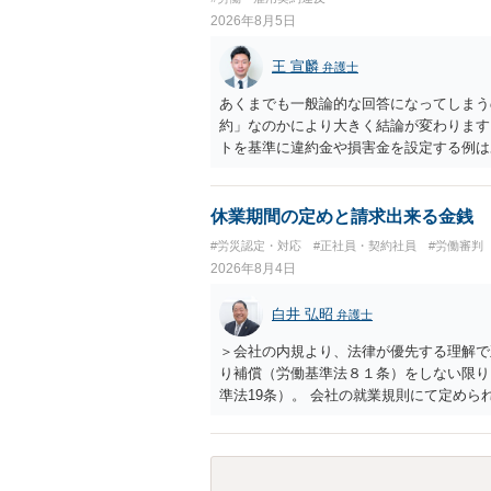
2026年8月5日
王 宣麟
弁護士
あくまでも一般論的な回答になってしまう
約」なのかにより大きく結論が変わります
トを基準に違約金や損害金を設定する例は
いう意味ではなく、実際の損害との対応関
になるわけではありません。契約が労働契
なくても、金額が事務所の損害と比べて過
休業期間の定めと請求出来る金銭
般的です。 交渉の方向としては、上限額
#労災認定・対応
#正社員・契約社員
#労働審判
ではなく「合理的な実費・未回収費用のみ
2026年8月4日
内容をレビューしてもらう価値は十分にあ
として労働者性があるか、解除事由が双方
白井 弘昭
弁護士
う複数論点に分かれます。契約前なら、交
え、後から争うよりコストを抑えやすいの
＞会社の内規より、法律が優先する理解で
す。 ・事務所側の解除でも、解除理由に
り補償（労働基準法８１条）をしない限り
とはあります。ただし、事務所側が一方的
準法19条）。 会社の就業規則にて定め
性を欠くとして争いやすいです。逆に、タ
適用はありませんので、ご安心ください。
される可能性はあります。
たります。 ＞労災の休業補償と、所得補
か？ 業務労災の場合は、会社の安全配慮
（治療費、通院慰謝料、入院費、入院慰謝