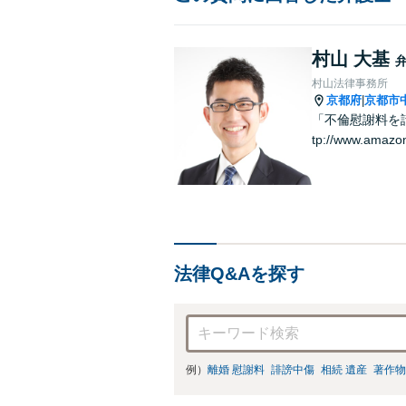
村山 大基
村山法律事務所
京都府
京都市
|
「不倫慰謝料を請
tp://www.amazo
法律Q&Aを探す
例）
離婚 慰謝料
誹謗中傷
相続 遺産
著作物