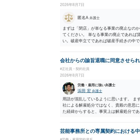
2026年8月7日
匿名A
弁護士
まずは「閉店」が単なる事業の廃止なのか
てください。 単なる事業の廃止であれば
い。破産申立てであれば破産手続きの中で
労働債権は他の債務より優先して支払われ
に、「独立行政法人労働者健康安全機構 
は、同機構の＜未払賃金立替払相談コーナー＞ TE
会社からの諭旨退職に同意させられ
0 に相談してみてください。同じように
#正社員・契約社員
でしょう。
2026年8月7日
労働・雇用に強い弁護士
浜田 宏
弁護士
用語が混乱しているように思います。 ま
社による解雇処分ではなく、貴殿の意思
た経緯からすると、事実上は解雇処分で
理的な理由が必要であり、かつ解雇という
結局、貴殿のネット炎上の内容や原因、
し上げることができません。また、育児
芸能事務所との専属契約における中
する専門的な知識が必要な事案ですので、
#労働・雇用契約違反