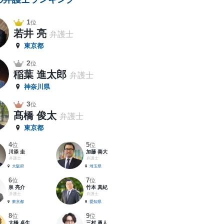
1
位
若井 亮
弁護士
東京都
2
位
稲葉 進太郎
弁護士
神奈川県
3
位
髙橋 俊太
弁護士
東京都
4
5
位
位
川添 圭
加藤 善大
弁護士
弁護士
大阪府
埼玉県
6
7
位
位
泉 亮介
竹本 真紀
弁護士
弁護士
東京都
愛知県
8
9
位
位
大橋 卓生
三村 勇人