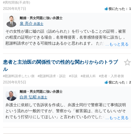
#異性関係(不貞等)
2026年8月7日
役にたった
1
離婚・男女問題に強い弁護士
泉 亮介
弁護士
その女性が週に嘘の話（詰められた）を行っていることの証明，被害
の程度の証明ができる場合，名誉権侵害，名誉感情侵害等に該当し，
慰謝料請求ができる可能性はあるかと思われます。 ただ弁護士費用を
考えると費用倒れとなるリスクも考えられるため，慎重にご検討され
た方が良いでしょう。
患者と主治医の関係性での性的な関わりからのトラブ
ル
#慰謝料請求したい側
#慰謝料請求・訴訟
#示談
#産婦人科
#患者・入所者側
2026年8月5日
役にたった
2
離婚・男女問題に強い弁護士
白井 弘昭
弁護士
弁護士に依頼して告訴状を作成し、弁護士同行で警察署にて事情説明
という流れが一般的ですが、警察から「被害届は、出してもいいがそ
れでもう打切りにしてほしい」と言われているのでしたら、あまり結
論は変わらないかもしれないですね。 所轄の警察を飛び越えて、直接
検察庁に訴えるのもありかもしれないですが、実際に捜査をするの