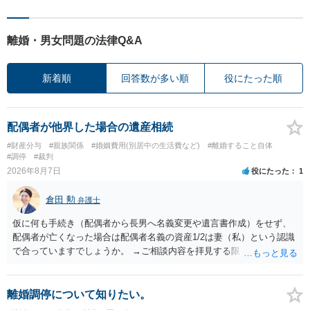
離婚・男女問題の法律Q&A
新着順
回答数が多い順
役にたった順
配偶者が他界した場合の遺産相続
#財産分与
#親族関係
#婚姻費用(別居中の生活費など)
#離婚すること自体
#調停
#裁判
2026年8月7日
役にたった
1
倉田 勲
弁護士
仮に何も手続き（配偶者から長男へ名義変更や遺言書作成）をせず、
配偶者が亡くなった場合は配偶者名義の資産1/2は妻（私）という認識
で合っていますでしょうか。 →ご相談内容を拝見する限りでは、その
認識で合ってはいます。 なお、逆に１/２しか権利がないため、自宅を
完全に所有する場合は、他の相続人に対して自宅の評価額の１/２の代
償金の支払いが必要になります。
離婚調停について知りたい。