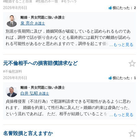
#離婚すること自体
#性格の不一致
#モラハラ
2026年8月6日
役にたった
2
離婚・男女問題に強い弁護士
泉 亮介
弁護士
別居が長期間に及び，婚姻関係が破綻していると認められるものであ
れば，調停で話が折り合わなくとも最終的には裁判での離婚が認めら
れる可能性があるかと思われますので，調停を起こす価値はあるよう
に思われます。 もっとも，調停については，お互いの合意がない限り
は調停が成立するということはないため，相手が合意するメリットを
だしてでも調停で終わらせるよう努めるのか，裁判離婚を見据えて調
元不倫相手への損害賠償請求など
停での離婚に固執しないかいずれかの対応は必要となるかと思われま
#不倫慰謝料
す。 お一人で対応するのは難しい側面もありますので弁護士を立てる
2026年8月6日
役にたった
1
ことを検討されると良いかと思われます。
離婚・男女問題に強い弁護士
白井 弘昭
弁護士
貞操権侵害（不法行為）で慰謝料請求できる可能性があるように思わ
れます。 婚姻を約束して性行為に及んだ＞婚姻の約束は虚偽だった、
という流れであれば。 ただ、相手が結婚していることを知って行為に
及んでいるのであれば、婚姻できないことについて相談者さんの帰責
性も認められそうですので、あまり慰謝料は高額にならないように思
われます。 一度、最寄りの弁護士に相談してみてください。
名誉毀損と言えますか