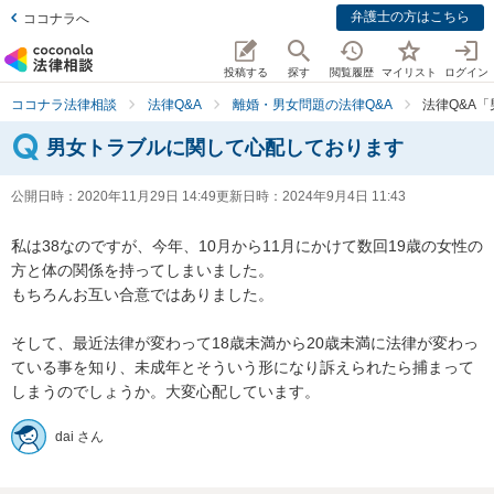
弁護士の方はこちら
ココナラへ
投稿する
探す
閲覧履歴
マイリスト
ログイン
ココナラ法律相談
法律Q&A
離婚・男女問題の法律Q&A
法律Q&A
男女トラブルに関して心配しております
公開日時：
2020年11月29日 14:49
更新日時：
2024年9月4日 11:43
私は38なのですが、今年、10月から11月にかけて数回19歳の女性の
方と体の関係を持ってしまいました。

もちろんお互い合意ではありました。

そして、最近法律が変わって18歳未満から20歳未満に法律が変わっ
ている事を知り、未成年とそういう形になり訴えられたら捕まって
しまうのでしょうか。大変心配しています。
dai さん