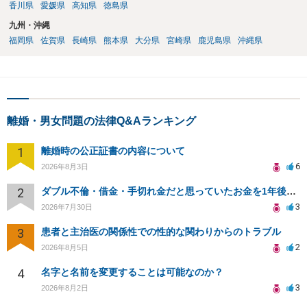
香川県
愛媛県
高知県
徳島県
九州・沖縄
福岡県
佐賀県
長崎県
熊本県
大分県
宮崎県
鹿児島県
沖縄県
離婚・男女問題の法律Q&Aランキング
1
離婚時の公正証書の内容について
6
2026年8月3日
2
ダブル不倫・借金・手切れ金だと思っていたお金を1年後いまさら脅迫罪として通知書が来てまとめて請求
3
2026年7月30日
3
患者と主治医の関係性での性的な関わりからのトラブル
2
2026年8月5日
4
名字と名前を変更することは可能なのか？
3
2026年8月2日