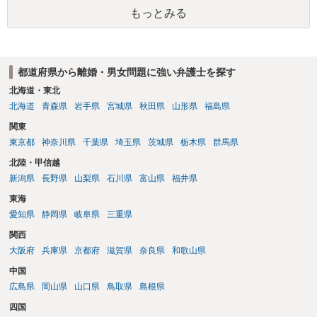
は、結局所轄だと思われますので、やはり結論は変わらないかもしれ
もっとみる
ないです。 一度、最寄りの「刑事に強い」とうたっている弁護士に相
談してみてはいかがでしょうか。 以上、ご参考まで。
都道府県から離婚・男女問題に強い弁護士を探す
北海道・東北
北海道
青森県
岩手県
宮城県
秋田県
山形県
福島県
関東
東京都
神奈川県
千葉県
埼玉県
茨城県
栃木県
群馬県
北陸・甲信越
新潟県
長野県
山梨県
石川県
富山県
福井県
東海
愛知県
静岡県
岐阜県
三重県
関西
大阪府
兵庫県
京都府
滋賀県
奈良県
和歌山県
中国
広島県
岡山県
山口県
鳥取県
島根県
四国