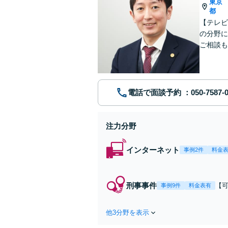
東京
都
【テレビ
の分野に
ご相談も
電話で面談予約
注力分野
インターネット
事例2件
料金
刑事事件
【
事例9件
料金表有
て
対
他3分野を表示
等