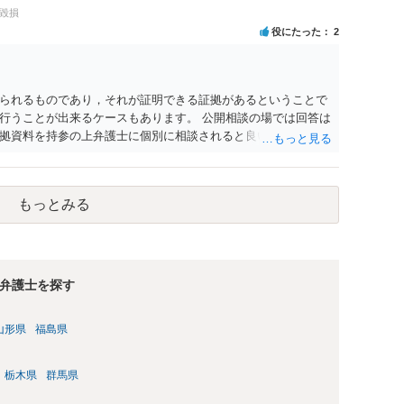
満の者と面会をした者は、二年以下の拘禁刑又は百万円以下の
誉毀損
役にたった
2
られるものであり，それが証明できる証拠があるということで
行うことが出来るケースもあります。 公開相談の場では回答は
拠資料を持参の上弁護士に個別に相談されると良いでしょう。
もっとみる
弁護士を探す
山形県
福島県
栃木県
群馬県