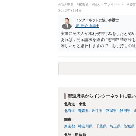
し、よってわいせつの目的で当該十六歳未
#誹謗中傷
#被害者
#個人・プライベート
#名
罰金に処する。
2026年8月4日
インターネットに強い弁護士
泉 亮介
弁護士
実際にその人が権利侵害行為をしたと認め
あれば，開示請求を経ずに慰謝料請求等を
難しいかと思われますので，お手持ちの証
都道府県からインターネットに強い
北海道・東北
北海道
青森県
岩手県
宮城県
秋田県
関東
東京都
神奈川県
千葉県
埼玉県
茨城県
北陸・甲信越