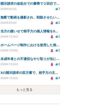
開示請求の仮処分での審尋で２回目で終わらない場合どうしたらいいですか
7
2026年8月3日
無断で動画を撮影され、削除させたいが連絡が返ってこない。
2
2026年8月4日
当方の腹いせで相手方の個人情報をSNSで晒してしまい名誉毀損させてしまったかもしれない
2
2026年7月29日
ホームページ制作における使用した画像や文章の著作権について
2
2026年7月29日
未成年者との不適切なやり取りが法に触れる可能性と対処法
2
2026年7月26日
Xの開示請求の双方審で、相手方の主張が口頭ばかりで把握しきれません
3
2026年7月22日
もっと見る