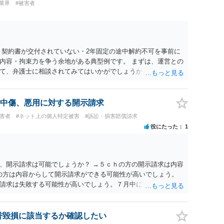
業界
#被害者
 契約書が交付されていない・2年固定の途中解約不可を事前に
内容・拘束力を争う余地がある典型例です。 まずは、運営との
て、弁護士に相談されてみてはいかがでしょうか。 また同時並
書面で退所意思の明確化はしておくべきだと考えます。
中傷、悪用に対する開示請求
被害者
#ネット上の個人特定被害
#訴訟・損害賠償請求
役にたった
1
、開示請求は可能でしょうか？ →５ｃｈの方の開示請求は内容
ramの方は内容からして開示請求ができる可能性が高いでしょう。
請求は失敗する可能性が高いでしょう。７月中にアカウントが
する可能性が高いように思われます。 相手を特定できた場合、
は可能でしょうか？ →訴訟外の交渉で相手方が認めれば負担さ
なった場合は、実際の弁護士費用が認められる場合と認められ
名誉毀損に該当するか確認したい