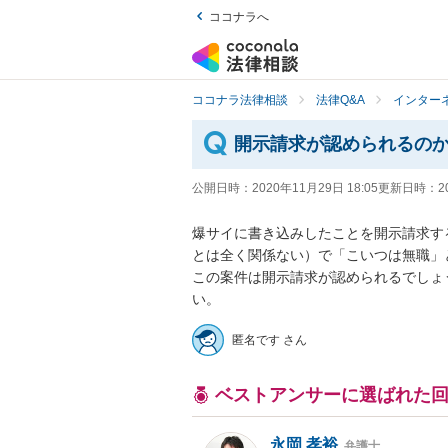
ココナラへ
ココナラ法律相談
法律Q&A
インター
開示請求が認められるの
公開日時：
2020年11月29日 18:05
更新日時：
2
爆サイに書き込みしたことを開示請求す
とは全く関係ない）で「こいつは無職」と
この案件は開示請求が認められるでしょ
い。
匿名です さん
ベストアンサーに選ばれた
永岡 孝裕
弁護士