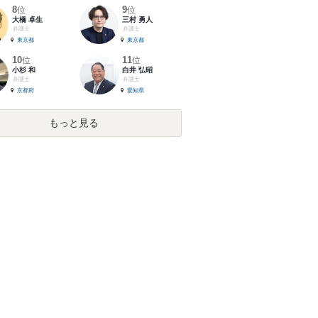
8
9
位
位
大橋 卓生
三村 勇人
弁護士
弁護士
東京都
東京都
10
11
位
位
小杉 和
白井 弘昭
弁護士
弁護士
京都府
愛知県
もっと見る