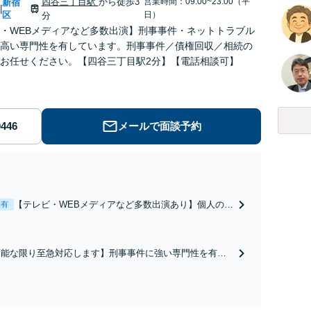
四谷三丁目駅
から徒歩3
営業時間：09:00~23:00（平
新宿
|
区
日）
分
・WEBメディアなど多数出演】刑事事件・ネットトラブル
高い専門性を有しています。刑事事件／債権回収／相続の
お任せください。【四谷三丁目駅2分】【電話相談可】
メールで面談予約
【テレビ・WEBメディアなど多数出演あり】個人の加
表有
害者、悪評を書き込まれた個人事業主・法人へのご相
談に注力！誹謗中傷の削除／情報開示請求／損害賠
償、刑事告訴などお任せください。トラブルが発生し
可能な限り至急対応します】刑事事件に強い専門性を有し
たら、すぐにご相談ください【四谷三丁目駅3分】
います。不起訴処分の獲得実績多数。刑事事件はスピード
応が重要です。家族が逮捕された、突然警察が家に来た
、急を要する場合には直ちに対応します。【休日相談可】