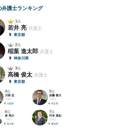
の弁護士ランキング
1
位
若井 亮
弁護士
東京都
2
位
稲葉 進太郎
弁護士
神奈川県
3
位
髙橋 俊太
弁護士
東京都
4
5
位
位
川添 圭
加藤 善大
弁護士
弁護士
大阪府
埼玉県
6
7
位
位
泉 亮介
竹本 真紀
弁護士
弁護士
東京都
愛知県