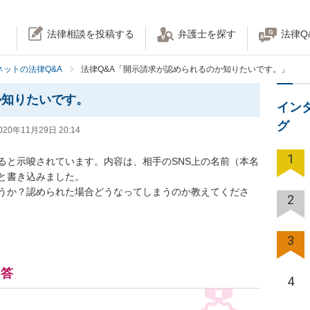
法律相談を投稿する
弁護士を探す
法律Q
ネットの法律Q&A
法律Q&A「開示請求が認められるのか知りたいです。」
か知りたいです。
イン
グ
020年11月29日 20:14
1
ると示唆されています。内容は、相手のSNS上の名前（本名
書き込みました。

うか？認められた場合どうなってしまうのか教えてくださ
2
3
回答
4