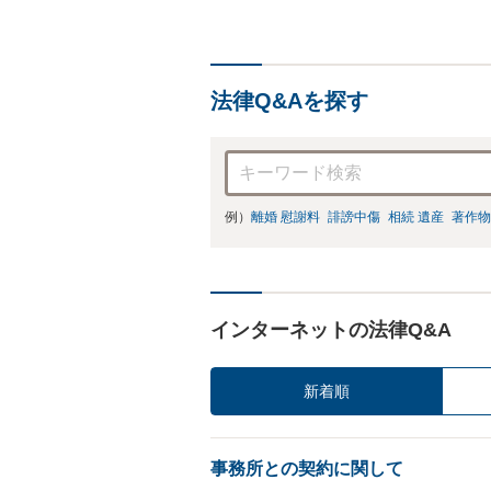
法律Q&Aを探す
例）
離婚 慰謝料
誹謗中傷
相続 遺産
著作物
インターネットの法律Q&A
新着順
事務所との契約に関して