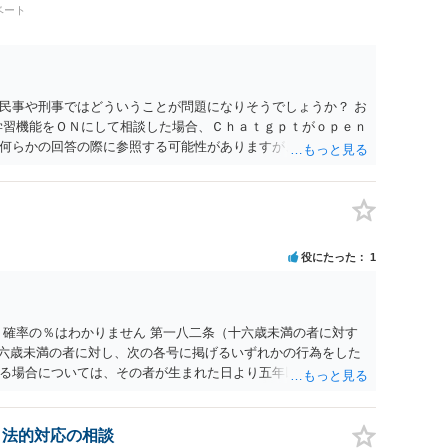
ょう。
ベート
民事や刑事ではどういうことが問題になりそうでしょうか？ お
学習機能をＯＮにして相談した場合、Ｃｈａｔｇｐｔがｏｐｅｎ
何らかの回答の際に参照する可能性がありますが、個人名や会
抽象化されて回答に織り込まれる可能性が生じるにすぎません
とは思えませんし、名誉棄損として、個人や会社に対する誹謗
われません。 もちろん、誰がその内容をｃｈａｔｇｐｔに入力
、個人や会社の特定をせずに書き込んだことで（おそらく特定
刑事民事の責任に問われることはないでしょう。 私見ながらご
役にたった
1
 確率の％はわかりません 第一八二条（十六歳未満の者に対す
十六歳未満の者に対し、次の各号に掲げるいずれかの行為をした
る場合については、その者が生まれた日より五年以上前の日に
刑又は五十万円以下の罰金に処する。 一 威迫し、偽計を用い
拒まれたにもかかわらず、反復して面会を要求すること。 三
み若しくは約束をして面会を要求すること。 2前項の罪を犯
、法的対応の相談