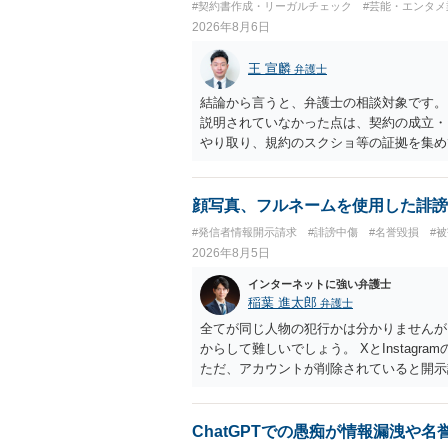
#契約書作成・リーガルチェック
#芸能・エンタメ
2026年8月6日
王 宣麟
弁護士
結論から言うと、弁護士の相談対象です。
説明されていなかった点は、契約の成立・
やり取り、規約のスクショ等の証拠を集め
行で（もしまだされていないのであれば）
顔写真、フルネームを使用した誹謗
#発信者情報開示請求
#誹謗中傷
#名誉毀損
#
2026年8月5日
インターネットに強い弁護士
稲葉 進太郎
弁護士
全てが同じ人物の犯行かは分かりませんが
からして難しいでしょう。 XとInstag
ただ、アカウントが削除されていると開示
削除されている場合、今から進めても失敗
相手に全ての弁護士費用を負担させること
せることができるでしょう。訴訟で判決と
ChatGPTでの愚痴が情報漏洩や