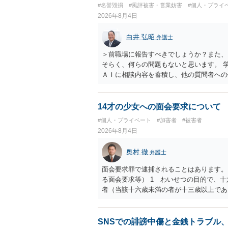
ない場合があり何ともいえないところでし
#名誉毀損
#風評被害・営業妨害
#個人・プライ
2026年8月4日
白井 弘昭
弁護士
＞前職場に報告すべきでしょうか？また、
そらく、何らの問題もないと思います。 
ＡＩに相談内容を蓄積し、他の質問者への
社名を特定していない限り、一般論として
ので、その情報自体が、秘密情報に当たる
中傷の不特定多数への公開に当たるとも思
14才の少女への面会要求について
したかも第三者にしられることはないので
#個人・プライベート
#加害者
#被害者
して書き込んだとしても）、相談者さんが
2026年8月4日
参考まで。
奥村 徹
弁護士
面会要求罪で逮捕されることはあります。
る面会要求等） 1 わいせつの目的で、
者（当該十六歳未満の者が十三歳以上であ
生まれた者に限る。）は、一年以下の拘禁
又は誘惑して面会を要求すること。 二 
金銭その他の利益を供与し、又はその申込
SNSでの誹謗中傷と金銭トラブル