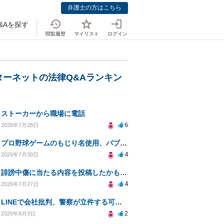
弁護士の方はこちら
&Aを探す
閲覧履歴
マイリスト
ログイン
ターネットの法律Q&Aランキン
ストーカーから職場に電話
6
2026年7月28日
プロ野球ゲームのもじり名使用、パブリシティ権の影響は？
4
2026年7月30日
誹謗中傷に当たる内容を投稿したかもしれない。開示請求や民事刑事裁判に発展しうるのか教えて欲しい。
4
2026年7月27日
LINEで会社批判、警察が立件する可能性は？
2
2026年8月3日