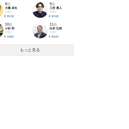
8
9
位
位
大橋 卓生
三村 勇人
弁護士
弁護士
東京都
東京都
10
11
位
位
小杉 和
白井 弘昭
弁護士
弁護士
京都府
愛知県
もっと見る