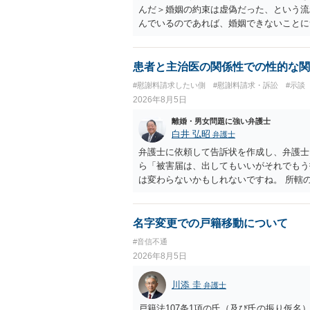
んだ＞婚姻の約束は虚偽だった、という流
んでいるのであれば、婚姻できないことに
謝料は高額にならないように思われます。
患者と主治医の関係性での性的な関
#慰謝料請求したい側
#慰謝料請求・訴訟
#示談
2026年8月5日
離婚・男女問題に強い弁護士
白井 弘昭
弁護士
弁護士に依頼して告訴状を作成し、弁護士
ら「被害届は、出してもいいがそれでもう
は変わらないかもしれないですね。 所轄
ですが、実際に捜査をするのは、結局所轄
す。 一度、最寄りの「刑事に強い」とう
ご参考まで。
名字変更での戸籍移動について
#音信不通
2026年8月5日
川添 圭
弁護士
戸籍法107条1項の氏（及び氏の振り仮