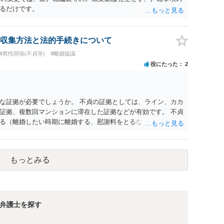
るだけです。
収集方法と法的手続きについて
#異性関係(不貞等)
#離婚協議
役にたった
2
な証拠が必要でしょうか。 不貞の証拠としては、ライン、カカ
証拠、複数回マンションに滞在した証拠などが有効です。 不貞
る（離婚したい時期に離婚する、慰謝料をとるなど）ことがで
、長期間同居を続けると、不貞を許したとの評価につながる場合
、ご参考まで。
もっとみる
弁護士を探す