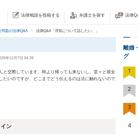
法律相談を投稿する
弁護士を探す
法律Q
女問題の法律Q&A
法律Q&A「浮気について話したい。」
離婚
グ
020年12月7日 04:39
1
んと交際しています。時より帰っても来ないし、堂々と彼女
したいのですが、どこまでどう伝えるのは法に触れないので
2
3
4
ライン