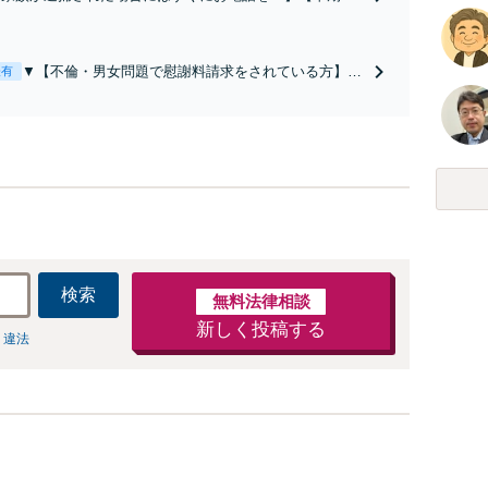
・前科回避を目指しスピード対応】【東池袋駅徒歩2分】
池袋駅徒歩6分】逮捕勾留中の刑事事件の解決実績多数
▼【不倫・男女問題で慰謝料請求をされている方】
表有
（初回相談無料※1） ★電話問合せ可★弁護士直接
対応★夜間休日対応可能（要予約） ▼配偶者との離
婚問題・不倫で慰謝料請求をお考えの方の相談も受付
中▼不倫慰謝料（被）請求事件で多数の解決実績あり
検索
無料法律相談
新しく投稿する
 違法