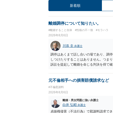
新着順
離婚調停について知りたい。
#離婚すること自体
#性格の不一致
#モラハラ
2026年8月6日
川添 圭
弁護士
調停はあくまで話し合いの場であり、調停
しつけたりすることはありません。つまり
訴訟を提起して離婚を命じる判決を得て確
するなら、夫が離婚に前向きになるような
ば、夫から「この条件なら離婚してもよい
いかもしれません）。ただ、離婚訴訟をし
元不倫相手への損害賠償請求など
れてしまいますので、注意する必要があり
#不倫慰謝料
淡々と調停不成立にして離婚訴訟で離婚原
2026年8月6日
りません。見通し等を含め、弁護士へ相談
離婚・男女問題に強い弁護士
白井 弘昭
弁護士
貞操権侵害（不法行為）で慰謝料請求でき