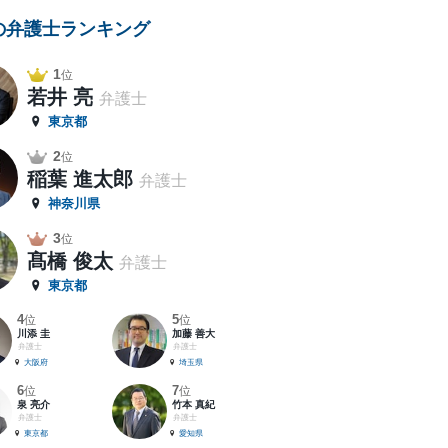
の弁護士ランキング
1
位
若井 亮
弁護士
東京都
2
位
稲葉 進太郎
弁護士
神奈川県
3
位
髙橋 俊太
弁護士
東京都
4
5
位
位
川添 圭
加藤 善大
弁護士
弁護士
大阪府
埼玉県
6
7
位
位
泉 亮介
竹本 真紀
弁護士
弁護士
東京都
愛知県