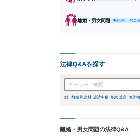
放
【
離婚・男女問題
事例6件
料金
法律Q&Aを探す
例）
離婚 慰謝料
誹謗中傷
相続 遺産
著作物
離婚・男女問題の法律Q&A