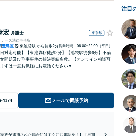
注目
泰宏
弁護士
東京都
トナーズ法律事務所
都
豊島区
東池袋駅
から徒歩2分
営業時間：08:00~22:00（平日）
|
日対応可能】【東池袋駅徒歩2分】【池袋駅徒歩6分】不倫
女問題及び刑事事件の解決実績多数。【オンライン相談可
まずは一度お気軽にお電話ください▼
メールで面談予約
ご家族が逮捕された場合にはすぐにお電話を！】【早期釈