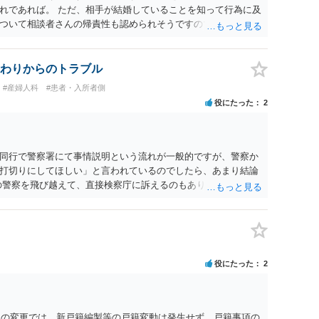
れであれば。 ただ、相手が結婚していることを知って行為に及
ついて相談者さんの帰責性も認められそうですので、あまり慰
 一度、最寄りの弁護士に相談してみてください。
わりからのトラブル
#産婦人科
#患者・入所者側
役にたった
2
同行で警察署にて事情説明という流れが一般的ですが、警察か
打切りにしてほしい」と言われているのでしたら、あまり結論
の警察を飛び越えて、直接検察庁に訴えるのもありかもしれない
だと思われますので、やはり結論は変わらないかもしれないで
たっている弁護士に相談してみてはいかがでしょうか。 以上、
役にたった
2
名）の変更では、新戸籍編製等の戸籍変動は発生せず、戸籍事項の