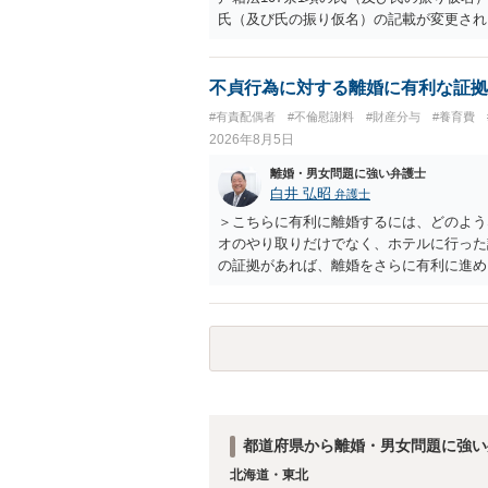
氏（及び氏の振り仮名）の記載が変更され
不貞行為に対する離婚に有利な証拠
#有責配偶者
#不倫慰謝料
#財産分与
#養育費
2026年8月5日
離婚・男女問題に強い弁護士
白井 弘昭
弁護士
＞こちらに有利に離婚するには、どのよう
オのやり取りだけでなく、ホテルに行った
の証拠があれば、離婚をさらに有利に進め
きると思われます。 ただし、不貞発覚後
がありますので、ご注意ください。 以上
都道府県から離婚・男女問題に強い
北海道・東北