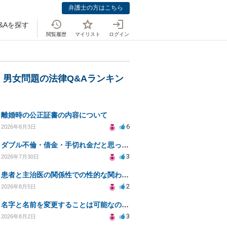
弁護士の方はこちら
&Aを探す
閲覧履歴
マイリスト
ログイン
・男女問題の法律Q&Aランキン
離婚時の公正証書の内容について
6
2026年8月3日
ダブル不倫・借金・手切れ金だと思っていたお金を1年後いまさら脅迫罪として通知書が来てまとめて請求
3
2026年7月30日
患者と主治医の関係性での性的な関わりからのトラブル
2
2026年8月5日
名字と名前を変更することは可能なのか？
3
2026年8月2日