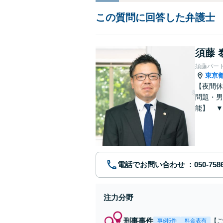
この質問に回答した弁護士
須藤 
須藤パー
東京
【夜間休
問題・男
能】 ▼
電話でお問い合わせ
注力分野
刑事事件
【
事例5件
料金表有