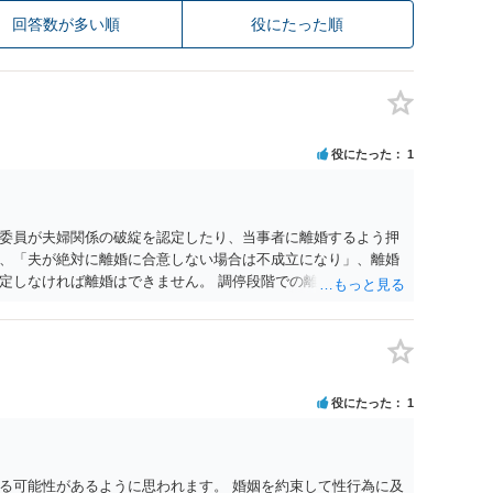
回答数が多い順
役にたった順
役にたった
1
委員が夫婦関係の破綻を認定したり、当事者に離婚するよう押
、「夫が絶対に離婚に合意しない場合は不成立になり」、離婚
定しなければ離婚はできません。 調停段階での離婚成立を希望
条件提示をする等、模索するほかありません（極端な話をいえ
」として提示された条件を全部丸呑みする、という方法しかな
たくないという考えを見透かされてしまうと、逆に足下を見ら
ます。 夫が離婚に抵抗する可能性が高いのであれば、むしろ
因を主張し、判決へ持っていく方が近道であることも少なくあ
役にたった
1
・依頼した方がよいと思います。
る可能性があるように思われます。 婚姻を約束して性行為に及