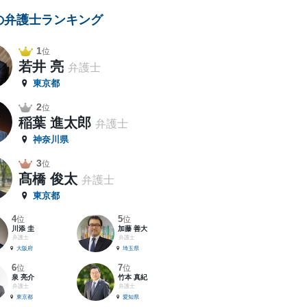
の弁護士ランキング
1
位
若井 亮
弁護士
東京都
2
位
稲葉 進太郎
弁護士
神奈川県
3
位
髙橋 俊太
弁護士
東京都
4
5
位
位
川添 圭
加藤 善大
弁護士
弁護士
大阪府
埼玉県
6
7
位
位
泉 亮介
竹本 真紀
弁護士
弁護士
東京都
愛知県