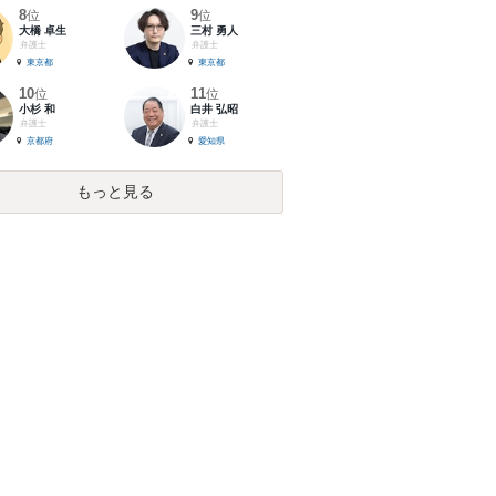
8
9
位
位
大橋 卓生
三村 勇人
弁護士
弁護士
東京都
東京都
10
11
位
位
小杉 和
白井 弘昭
弁護士
弁護士
京都府
愛知県
もっと見る