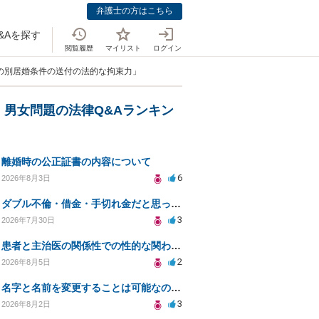
弁護士の方はこちら
&Aを探す
閲覧履歴
マイリスト
ログイン
の別居婚条件の送付の法的な拘束力」
・男女問題の法律Q&Aランキン
離婚時の公正証書の内容について
6
2026年8月3日
ダブル不倫・借金・手切れ金だと思っていたお金を1年後いまさら脅迫罪として通知書が来てまとめて請求
3
2026年7月30日
患者と主治医の関係性での性的な関わりからのトラブル
2
2026年8月5日
名字と名前を変更することは可能なのか？
3
2026年8月2日