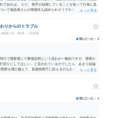
れであれば。 ただ、相手が結婚していることを知って行為に及
ついて相談者さんの帰責性も認められそうですので、あまり慰
 一度、最寄りの弁護士に相談してみてください。
わりからのトラブル
#産婦人科
#患者・入所者側
役にたった
2
同行で警察署にて事情説明という流れが一般的ですが、警察か
打切りにしてほしい」と言われているのでしたら、あまり結論
の警察を飛び越えて、直接検察庁に訴えるのもありかもしれない
だと思われますので、やはり結論は変わらないかもしれないで
たっている弁護士に相談してみてはいかがでしょうか。 以上、
役にたった
2