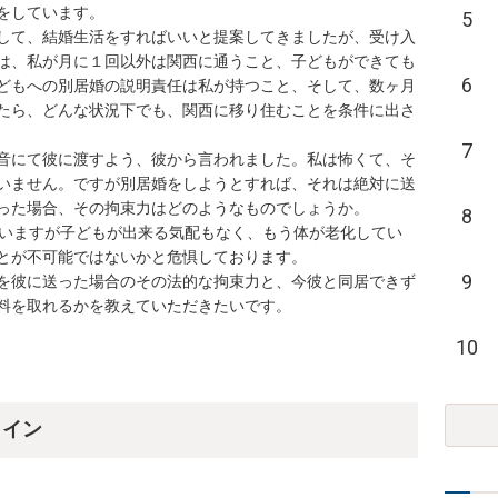
しています。

5
して、結婚生活をすればいいと提案してきましたが、受け入
は、私が月に１回以外は関西に通うこと、子どもができても
6
どもへの別居婚の説明責任は私が持つこと、そして、数ヶ月
たら、どんな状況下でも、関西に移り住むことを条件に出さ
7
音にて彼に渡すよう、彼から言われました。私は怖くて、そ
いません。ですが別居婚をしようとすれば、それは絶対に送
た場合、その拘束力はどのようなものでしょうか。

8
ていますが子どもが出来る気配もなく、もう体が老化してい
が不可能ではないかと危惧しております。

9
を彼に送った場合のその法的な拘束力と、今彼と同居できず
10
ライン