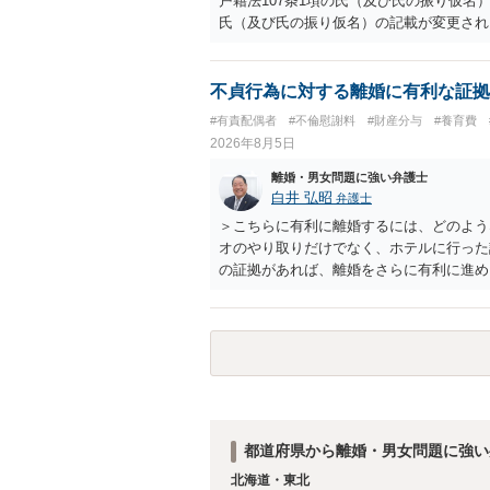
戸籍法107条1項の氏（及び氏の振り仮
氏（及び氏の振り仮名）の記載が変更され
不貞行為に対する離婚に有利な証拠
#有責配偶者
#不倫慰謝料
#財産分与
#養育費
2026年8月5日
離婚・男女問題に強い弁護士
白井 弘昭
弁護士
＞こちらに有利に離婚するには、どのよう
オのやり取りだけでなく、ホテルに行った
の証拠があれば、離婚をさらに有利に進め
きると思われます。 ただし、不貞発覚後
がありますので、ご注意ください。 以上
都道府県から離婚・男女問題に強い
北海道・東北