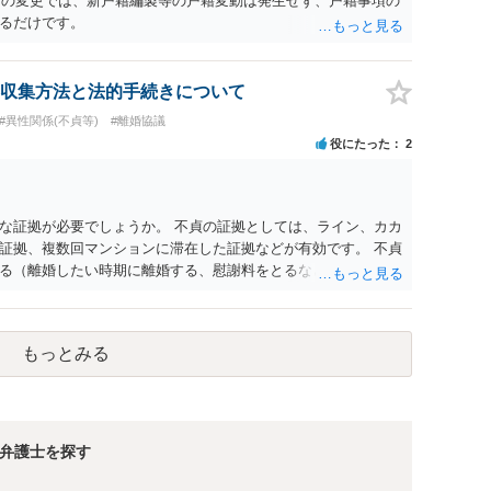
名）の変更では、新戸籍編製等の戸籍変動は発生せず、戸籍事項の
るだけです。
収集方法と法的手続きについて
#異性関係(不貞等)
#離婚協議
役にたった
2
な証拠が必要でしょうか。 不貞の証拠としては、ライン、カカ
証拠、複数回マンションに滞在した証拠などが有効です。 不貞
る（離婚したい時期に離婚する、慰謝料をとるなど）ことがで
、長期間同居を続けると、不貞を許したとの評価につながる場合
、ご参考まで。
もっとみる
弁護士を探す