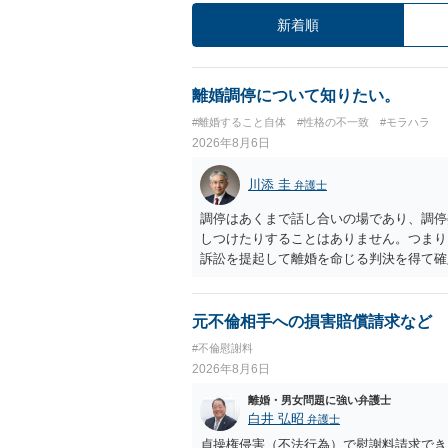
新着順
離婚調停について知りたい。
#離婚すること自体
#性格の不一致
#モラハラ
2026年8月6日
川添 圭
弁護士
調停はあくまで話し合いの場であり、調停
しつけたりすることはありません。つまり
訴訟を提起して離婚を命じる判決を得て確
するなら、夫が離婚に前向きになるような
ば、夫から「この条件なら離婚してもよい
いかもしれません）。ただ、離婚訴訟をし
元不倫相手への損害賠償請求など
れてしまいますので、注意する必要があり
#不倫慰謝料
淡々と調停不成立にして離婚訴訟で離婚原
2026年8月6日
りません。見通し等を含め、弁護士へ相談
離婚・男女問題に強い弁護士
白井 弘昭
弁護士
貞操権侵害（不法行為）で慰謝料請求でき