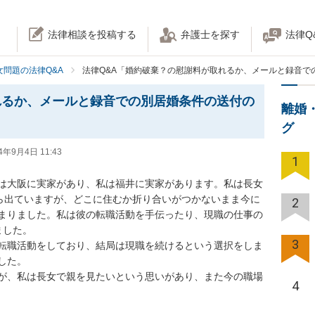
法律相談を投稿する
弁護士を探す
法律Q
女問題の法律Q&A
法律Q&A「婚約破棄？の慰謝料が取れるか、メールと録音で
れるか、メールと録音での別居婚条件の送付の
離婚
グ
4年9月4日 11:43
1
は大阪に実家があり、私は福井に実家があります。私は長女
から出ていますが、どこに住むか折り合いがつかないまま今に
2
まりました。私は彼の転職活動を手伝ったり、現職の仕事の
た。

3
転職活動をしており、結局は現職を続けるという選択をしま
。

が、私は長女で親を見たいという思いがあり、また今の職場
4