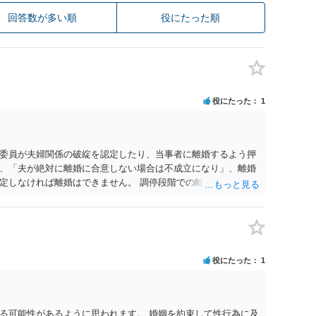
回答数が多い順
役にたった順
役にたった
1
委員が夫婦関係の破綻を認定したり、当事者に離婚するよう押
、「夫が絶対に離婚に合意しない場合は不成立になり」、離婚
定しなければ離婚はできません。 調停段階での離婚成立を希望
条件提示をする等、模索するほかありません（極端な話をいえ
」として提示された条件を全部丸呑みする、という方法しかな
たくないという考えを見透かされてしまうと、逆に足下を見ら
ます。 夫が離婚に抵抗する可能性が高いのであれば、むしろ
因を主張し、判決へ持っていく方が近道であることも少なくあ
役にたった
1
・依頼した方がよいと思います。
る可能性があるように思われます。 婚姻を約束して性行為に及