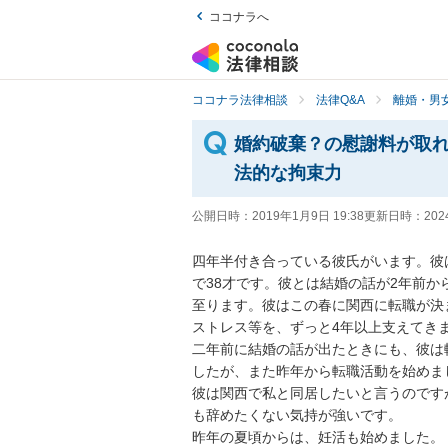
ココナラへ
ココナラ法律相談
法律Q&A
離婚・男
婚約破棄？の慰謝料が取
法的な拘束力
公開日時：
2019年1月9日 19:38
更新日時：
202
四年半付き合っている彼氏がいます。彼
で38才です。彼とは結婚の話が2年前
至ります。彼はこの春に関西に転職が決
ストレス等を、ずっと4年以上支えてきまし
二年前に結婚の話が出たときにも、彼は
したが、また昨年から転職活動を始めました
彼は関西で私と同居したいと言うのです
も辞めたくない気持が強いです。

昨年の夏頃からは、妊活も始めました。
