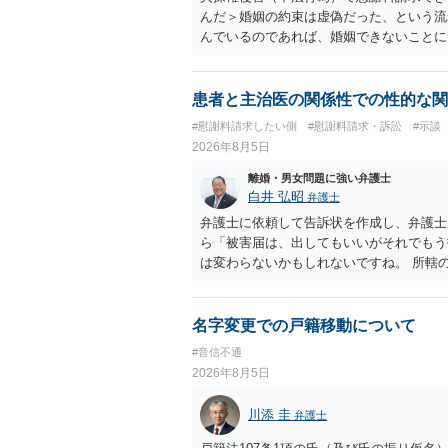
んだ＞婚姻の約束は虚偽だった、という流
んでいるのであれば、婚姻できないことに
謝料は高額にならないように思われます。
患者と主治医の関係性での性的な関
#慰謝料請求したい側
#慰謝料請求・訴訟
#示談
2026年8月5日
離婚・男女問題に強い弁護士
白井 弘昭
弁護士
弁護士に依頼して告訴状を作成し、弁護士
ら「被害届は、出してもいいがそれでもう
は変わらないかもしれないですね。 所轄
ですが、実際に捜査をするのは、結局所轄
す。 一度、最寄りの「刑事に強い」とう
ご参考まで。
名字変更での戸籍移動について
#音信不通
2026年8月5日
川添 圭
弁護士