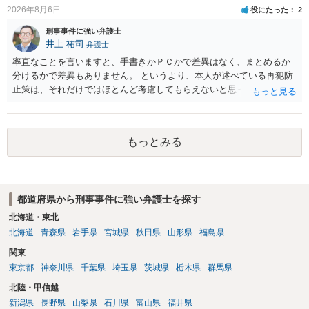
2026年8月6日
役にたった
2
刑事事件に強い弁護士
井上 祐司
弁護士
率直なことを言いますと、手書きかＰＣかで差異はなく、まとめるか
分けるかで差異もありません。 というより、本人が述べている再犯防
止策は、それだけではほとんど考慮してもらえないと思った方が良い
です。 提出するのであれば、 ・具体的に自身が受けているプログラム
やカウンセリング・治療の内容 ・利用している再犯防止策（例えば保
護観察所と連携した職業支援の内容や具体的な就労・監督状況） ・監
もっとみる
督者の証言 など、証拠で担保された客観性と実現可能性があるもので
なければあまり意味がありません。 もともと執行猶予が狙える事案で
あれば本人の反省の言葉だけで十分であり、実刑となるか微妙な事案
では、本人が再発防止策をいくら述べてもほとんど効果は望めないと
都道府県から刑事事件に強い弁護士を探す
いうのが実感です。
北海道・東北
北海道
青森県
岩手県
宮城県
秋田県
山形県
福島県
関東
東京都
神奈川県
千葉県
埼玉県
茨城県
栃木県
群馬県
北陸・甲信越
新潟県
長野県
山梨県
石川県
富山県
福井県