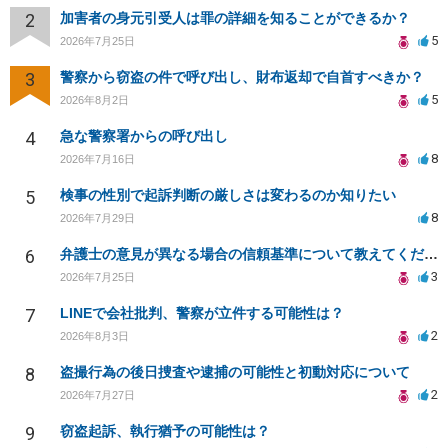
2
加害者の身元引受人は罪の詳細を知ることができるか？
5
2026年7月25日
3
警察から窃盗の件で呼び出し、財布返却で自首すべきか？
5
2026年8月2日
4
急な警察署からの呼び出し
8
2026年7月16日
5
検事の性別で起訴判断の厳しさは変わるのか知りたい
8
2026年7月29日
6
弁護士の意見が異なる場合の信頼基準について教えてください
3
2026年7月25日
7
LINEで会社批判、警察が立件する可能性は？
2
2026年8月3日
8
盗撮行為の後日捜査や逮捕の可能性と初動対応について
2
2026年7月27日
9
窃盗起訴、執行猶予の可能性は？