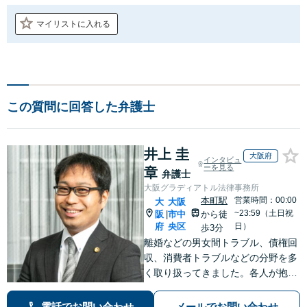
マイリストに入れる
この質問に回答した弁護士
井上 圭
大阪府
インタビュ
ーを見る
章
弁護士
大阪グラディアトル法律事務所
本町駅
営業時間：00:00
大
大阪
~23:59（土日祝
阪
市中
から徒
|
府
央区
日）
歩3分
離婚などの男女間トラブル、債権回
収、消費者トラブルなどの分野を多
く取り扱ってきました。各人が抱え
るトラブルは様々で、それに合った
解決方法があります。詳細な打ち合
電話でお問い合わせ
メールでお問い合わせ