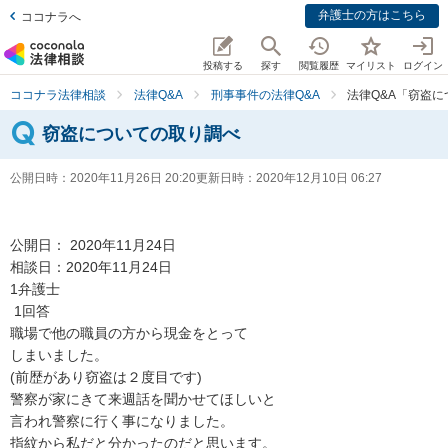
弁護士の方はこちら
ココナラへ
投稿する
探す
閲覧履歴
マイリスト
ログイン
ココナラ法律相談
法律Q&A
刑事事件の法律Q&A
法律Q&A「窃盗
窃盗についての取り調べ
公開日時：
2020年11月26日 20:20
更新日時：
2020年12月10日 06:27
公開日： 2020年11月24日

相談日：2020年11月24日

1弁護士

 1回答

職場で他の職員の方から現金をとって

しまいました。

(前歴があり窃盗は２度目です)

警察が家にきて来週話を聞かせてほしいと

言われ警察に行く事になりました。

指紋から私だと分かったのだと思います。
