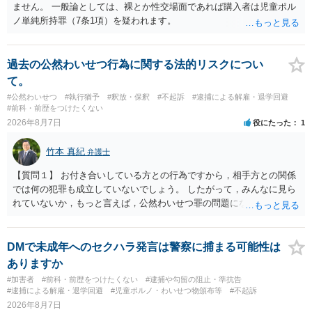
ません。 一般論としては、裸とか性交場面であれば購入者は児童ポル
ノ単純所持罪（7条1項）を疑われます。
過去の公然わいせつ行為に関する法的リスクについ
て。
#公然わいせつ
#執行猶予
#釈放・保釈
#不起訴
#逮捕による解雇・退学回避
#前科・前歴をつけたくない
2026年8月7日
役にたった
1
竹本 真紀
弁護士
【質問１】 お付き合いしている方との行為ですから，相手方との関係
では何の犯罪も成立していないでしょう。 したがって，みんなに見ら
れていないか，もっと言えば，公然わいせつ罪の問題にならないかの
話だと思います。 公然わいせつ罪では，まず，公然性が必要です。 公
然性は，不特定又は多数の方が認識できる状態か否かで判断されま
す。 本件は，車の中という閉鎖された空間で行っており，不特定又は
DMで未成年へのセクハラ発言は警察に捕まる可能性は
多数の方が認識するのは困難な状態ですから，公然性はないと思いま
ありますか
す。 また，意図的に示そうとする故意が必要ですが，本件では，通過
#加害者
#前科・前歴をつけたくない
#逮捕や勾留の阻止・準抗告
する車両があると服を着ている（わいせつな状態をなくしている）の
#逮捕による解雇・退学回避
#児童ポルノ・わいせつ物頒布等
#不起訴
ですから，むしろ見られないようにしており，故意が認められること
2026年8月7日