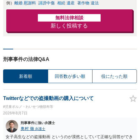
例）
離婚 慰謝料
誹謗中傷
相続 遺産
著作物 違法
無料法律相談
新しく投稿する
刑事事件の法律Q&A
新着順
回答数が多い順
役にたった順
Twitterなどでの盗撮動画の購入について
#児童ポルノ・わいせつ物頒布等
2026年8月7日
刑事事件に強い弁護士
奥村 徹
弁護士
女子高生などの盗撮動画 というのが漠然としていて正確な回答ができ