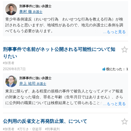
はありません。 以上より，公然わいせつ罪には該当しませんから，捜
刑事事件に強い弁護士
査の対象になることはありません。 警察から連絡がくることもないで
奥村 徹
弁護士
しょう。 【質問２】 見せようと思っていないことは，服を着たりする
行為から明らかです。したがいまして，注意を受けることさえありま
青少年条例違反（わいせつ行為 わいせつな行為を教える行為）が検
せん。まして，刑罰として罰せられることもありません。 【質問３】
討されると思いますが、地域性があるので、地元の弁護士に条例を調
以上のように犯罪の嫌疑が否定されますから，逮捕勾留される可能性
べてもらう必要があります。
はありません。その理由がないのです。 【質問４】 起訴猶予は，犯罪
が成立することが前提ですので，不起訴とする理由としても前提を欠
いています。不起訴にするにしても，不起訴の可能性はありません。
刑事事件で名前がネット公開される可能性について知
あえて不起訴の理由を挙げるなら，「嫌疑不十分」か「嫌疑なし」で
りたい
す。
#加害者
2026年8月7日
役にたった
1
刑事事件に強い弁護士
井上 祐司
弁護士
東京に限らず、ある程度の規模の事件で被告人となってメディア報道
の対象となった場合、罪名と年齢（生年月日ではありません）、さら
に公判時の職業については検察結果として得られることが通常です。
公判用の反省文と再発防止策、について
#加害者
#万引き・窃盗罪
#刑事裁判