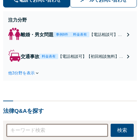
わせをさせていただきます。お気軽
にお問い合わせくださいませ。
注力分野
離婚・男女問題
【電話相談可】不
事例8件
料金表有
倫・浮気の慰謝料
請求・財産分与・
養育費・親権等、
交通事故
【電話相談可】【初回相談無料】弁
料金表有
離婚に関するご相
護士が保険会社と交渉することで、
談はおまかせくだ
示談金が大幅アップすることも珍し
さい。依頼者様の
他3分野を表示
くありません。交通事故に遭われた
お気持ちを充分に
際はいち早くお電話ください。示
汲み取り、納得の
談・慰謝料請求・後遺障害等級認
いく解決を目指し
定・弁護士費用特約など親身になっ
ます。
てご相談に乗ります。
法律Q&Aを探す
検索