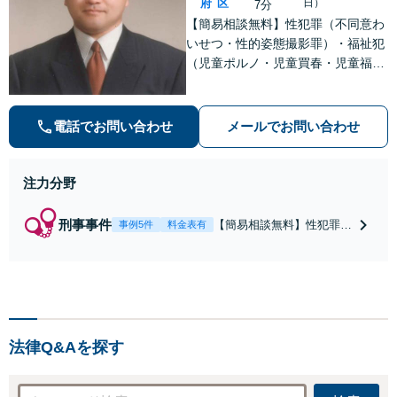
府
区
日）
7分
【簡易相談無料】性犯罪（不同意わ
いせつ・性的姿態撮影罪）・福祉犯
（児童ポルノ・児童買春・児童福祉
法・青少年条例）・ネット犯罪（名
誉毀損・わいせつ物・不正アクセス
等）に非常に詳しい弁護士です
電話でお問い合わせ
メールでお問い合わせ
注力分野
刑事事件
【簡易相談無料】性犯罪
事例5件
料金表有
（不同意性交・不同意わい
せつ）・福祉犯（児童ポル
ノ・児童買春・児童福祉
法・青少年条例）・ネット
犯罪（名誉毀損・わいせつ
物・不正アクセス・リベン
法律Q&Aを探す
ジポルノ罪等）に非常に詳
しい弁護士です