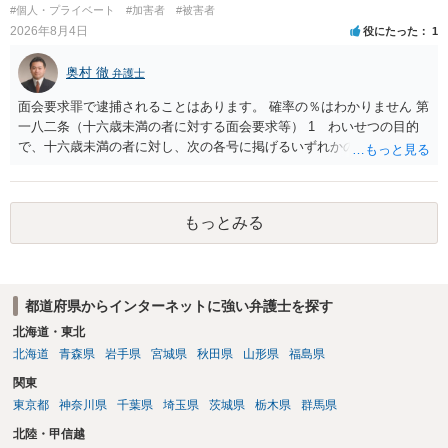
せんので、その情報自体が、秘密情報に当たるとは思えませんし、名
#個人・プライベート
#加害者
#被害者
誉棄損として、個人や会社に対する誹謗中傷の不特定多数への公開に
2026年8月4日
役にたった
1
当たるとも思われません。 もちろん、誰がその内容をｃｈａｔｇｐｔ
に入力したかも第三者にしられることはないので、個人や会社の特定
奥村 徹
弁護士
をせずに書き込んだことで（おそらく特定して書き込んだとして
も）、相談者さんが刑事民事の責任に問われることはないでしょう。
面会要求罪で逮捕されることはあります。 確率の％はわかりません 第
私見ながらご参考まで。
一八二条（十六歳未満の者に対する面会要求等） 1 わいせつの目的
で、十六歳未満の者に対し、次の各号に掲げるいずれかの行為をした
者（当該十六歳未満の者が十三歳以上である場合については、その者
が生まれた日より五年以上前の日に生まれた者に限る。）は、一年以
下の拘禁刑又は五十万円以下の罰金に処する。 一 威迫し、偽計を用
もっとみる
い又は誘惑して面会を要求すること。 二 拒まれたにもかかわらず、
反復して面会を要求すること。 三 金銭その他の利益を供与し、又は
その申込み若しくは約束をして面会を要求すること。 2前項の罪を犯
し、よってわいせつの目的で当該十六歳未満の者と面会をした者は、
都道府県からインターネットに強い弁護士を探す
二年以下の拘禁刑又は百万円以下の罰金に処する。
北海道・東北
北海道
青森県
岩手県
宮城県
秋田県
山形県
福島県
関東
東京都
神奈川県
千葉県
埼玉県
茨城県
栃木県
群馬県
北陸・甲信越