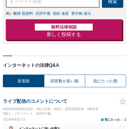
検索
例）
離婚 慰謝料
誹謗中傷
相続 遺産
著作物 違法
無料法律相談
新しく投稿する
インターネットの法律Q&A
新着順
回答数が多い順
役にたった順
ライブ配信のコメントについて
#発信者情報開示請求
#炎上対策
#訴訟・損害賠償請求
#被害者
#個人・プライベート
#誹謗中傷
2026年8月7日
役にたった
1
インターネットに強い弁護士