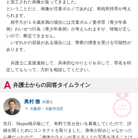
と加工された画像が返ってきました。

ということだと、画像が児童ポルノであれば、単純所持罪が考え
られます。

　相手方が１８歳未満の場合には児童ポルノ要求罪（青少年条
例）わいせつ行為（青少年条例）が考えられますが、情報が乏し
いので、断定できません。

　いずれかの容疑がある場合には、警察の捜査を受ける可能性が
あります。

　弁護士に直接連絡して、具体的なやりとりを示して、罪名を特
定してもらって、方針を相談してください。
弁護士からの回答タイムライン
奥村 徹
弁護士
大阪府
>
大阪市北区
先日、Skype掲示板にて、有料で見せ合いを募集していたので、詳
細を聞くためにコンタクトを取りました。身体が好みじゃなかった
ら嫌だったので、「身体のラインが見えるような写真を送ることは