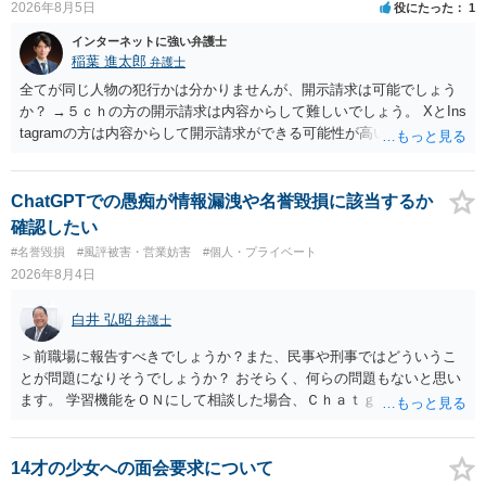
2026年8月5日
役にたった
1
インターネットに強い弁護士
稲葉 進太郎
弁護士
全てが同じ人物の犯行かは分かりませんが、開示請求は可能でしょう
か？ →５ｃｈの方の開示請求は内容からして難しいでしょう。 XとIns
tagramの方は内容からして開示請求ができる可能性が高いでしょう。
ただ、アカウントが削除されていると開示請求は失敗する可能性が高
いでしょう。７月中にアカウントが削除されている場合、今から進め
ても失敗する可能性が高いように思われます。 相手を特定できた場
ChatGPTでの愚痴が情報漏洩や名誉毀損に該当するか
合、相手に全ての弁護士費用を負担させることは可能でしょうか？ →
確認したい
訴訟外の交渉で相手方が認めれば負担させることができるでしょう。
#名誉毀損
#風評被害・営業妨害
#個人・プライベート
訴訟で判決となった場合は、実際の弁護士費用が認められる場合と認
2026年8月4日
められない場合があり何ともいえないところでしょう。
白井 弘昭
弁護士
＞前職場に報告すべきでしょうか？また、民事や刑事ではどういうこ
とが問題になりそうでしょうか？ おそらく、何らの問題もないと思い
ます。 学習機能をＯＮにして相談した場合、Ｃｈａｔｇｐｔがｏｐｅ
ｎＡＩに相談内容を蓄積し、他の質問者への何らかの回答の際に参照
する可能性がありますが、個人名や会社名を特定していない限り、一
般論として抽象化されて回答に織り込まれる可能性が生じるにすぎま
14才の少女への面会要求について