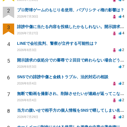
2
プロ野球ゲームのもじり名使用、パブリシティ権の影響は？
4
2026年7月30日
3
誹謗中傷に当たる内容を投稿したかもしれない。開示請求や民事刑事裁判に発展しうるのか教えて欲しい。
4
2026年7月27日
4
LINEで会社批判、警察が立件する可能性は？
2
2026年8月3日
5
開示請求の仮処分での審尋で２回目で終わらない場合どうしたらいいですか
7
2026年8月3日
6
SNSでの誹謗中傷と金銭トラブル、法的対応の相談
2
2026年8月4日
7
無断で動画を撮影され、削除させたいが連絡が返ってこない。
2
2026年8月4日
8
当方の腹いせで相手方の個人情報をSNSで晒してしまい名誉毀損させてしまったかもしれない
2
2026年7月29日