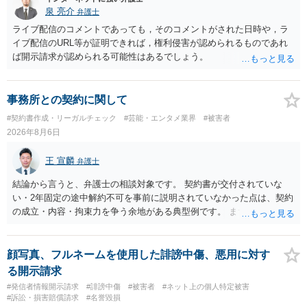
泉 亮介
弁護士
ライブ配信のコメントであっても，そのコメントがされた日時や，ラ
イブ配信のURL等が証明できれば，権利侵害が認められるものであれ
ば開示請求が認められる可能性はあるでしょう。
事務所との契約に関して
#契約書作成・リーガルチェック
#芸能・エンタメ業界
#被害者
2026年8月6日
王 宣麟
弁護士
結論から言うと、弁護士の相談対象です。 契約書が交付されていな
い・2年固定の途中解約不可を事前に説明されていなかった点は、契約
の成立・内容・拘束力を争う余地がある典型例です。 まずは、運営と
のやり取り、規約のスクショ等の証拠を集めて、弁護士に相談されて
みてはいかがでしょうか。 また同時並行で（もしまだされていないの
であれば）書面で退所意思の明確化はしておくべきだと考えます。
顔写真、フルネームを使用した誹謗中傷、悪用に対す
る開示請求
#発信者情報開示請求
#誹謗中傷
#被害者
#ネット上の個人特定被害
#訴訟・損害賠償請求
#名誉毀損