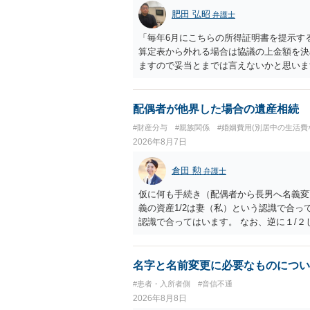
肥田 弘昭
弁護士
「毎年6月にこちらの所得証明書を提示す
算定表から外れる場合は協議の上金額を決
ますので妥当とまでは言えないかと思いま
議の上増減出来る」と「通知義務に勤務先
く事になり、上記のような文言が無くても
か？との点はそのとおりかと思います。養
配偶者が他界した場合の遺産相続
はあまりないです。ご参考にしてください
#財産分与
#親族関係
#婚姻費用(別居中の生活費
2026年8月7日
倉田 勲
弁護士
仮に何も手続き（配偶者から長男へ名義変
義の資産1/2は妻（私）という認識で合っ
認識で合ってはいます。 なお、逆に１/
人に対して自宅の評価額の１/２の代償金
名字と名前変更に必要なものについ
#患者・入所者側
#音信不通
2026年8月8日