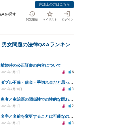
弁護士の方はこちら
&Aを探す
閲覧履歴
マイリスト
ログイン
・男女問題の法律Q&Aランキン
離婚時の公正証書の内容について
6
2026年8月3日
ダブル不倫・借金・手切れ金だと思っていたお金を1年後いまさら脅迫罪として通知書が来てまとめて請求
3
2026年7月30日
患者と主治医の関係性での性的な関わりからのトラブル
2
2026年8月5日
名字と名前を変更することは可能なのか？
3
2026年8月2日