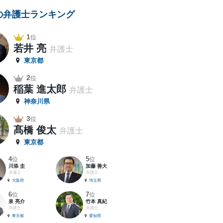
の弁護士ランキング
1
位
若井 亮
弁護士
東京都
2
位
稲葉 進太郎
弁護士
神奈川県
3
位
髙橋 俊太
弁護士
東京都
4
5
位
位
川添 圭
加藤 善大
弁護士
弁護士
大阪府
埼玉県
6
7
位
位
泉 亮介
竹本 真紀
弁護士
弁護士
東京都
愛知県