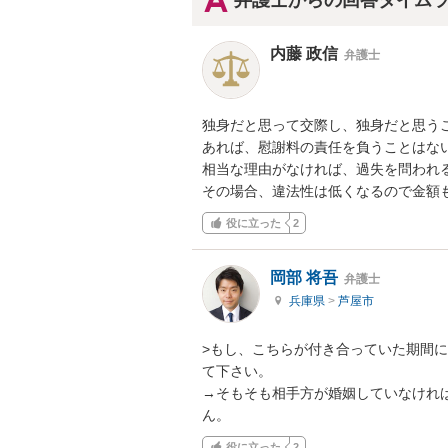
弁護士からの回答タイム
内藤 政信
弁護士
独身だと思って交際し、独身だと思うこ
あれば、慰謝料の責任を負うことはない
相当な理由がなければ、過失を問われる
その場合、違法性は低くなるので金額
役に立った
2
岡部 将吾
弁護士
兵庫県
>
芦屋市
>もし、こちらが付き合っていた期間
て下さい。

→そもそも相手方が婚姻していなけれ
ん。
役に立った
2