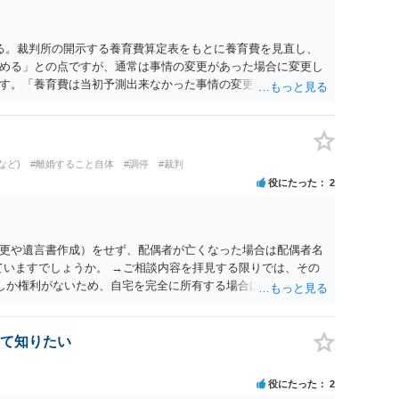
る。裁判所の開示する養育費算定表をもとに養育費を見直し、
める」との点ですが、通常は事情の変更があった場合に変更し
す。「養育費は当初予測出来なかった事情の変更により双方協
」が含まれているので、私に収入が入った事は相手に通知が行
養育費の見直しは適宜出来るかと思うのですが違うのでしょう
育費は事情の変更があった場合に変更するので毎年見直すこと
。
など)
#離婚すること自体
#調停
#裁判
役にたった
2
更や遺言書作成）をせず、配偶者が亡くなった場合は配偶者名
ていますでしょうか。 →ご相談内容を拝見する限りでは、その
２しか権利がないため、自宅を完全に所有する場合は、他の相続
の支払いが必要になります。
て知りたい
役にたった
2