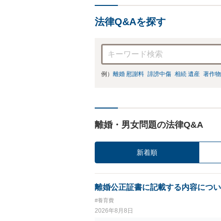
法律Q&Aを探す
例）
離婚 慰謝料
誹謗中傷
相続 遺産
著作物
離婚・男女問題の法律Q&A
新着順
離婚公正証書に記載する内容につい
#養育費
2026年8月8日