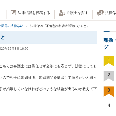
法律相談を投稿する
弁護士を探す
法律Q
女問題の法律Q&A
法律Q&A「不倫慰謝料請求訴訟になると」
ると
離婚
グ
020年12月3日 16:20
1
こちらは弁護士には委任せず交渉にも応じず、訴訟にしても
2
たので相手に婚姻証明、婚姻期間を提出して頂きたいと思っ
手が婚姻していなければどのような結論が出るのか教えて下
3
4