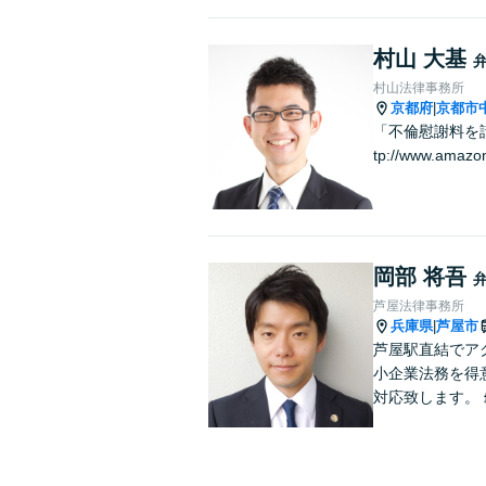
村山 大基
村山法律事務所
京都府
京都市
|
「不倫慰謝料を請
tp://www.amazo
岡部 将吾
芦屋法律事務所
兵庫県
芦屋市
|
芦屋駅直結でア
小企業法務を得
対応致します。 
談可♯中小企業