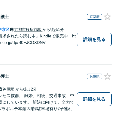
弁護士
京都府
中京区
京都市役所前駅
から徒歩1分
求されたら読む本」Kindleで販売中 ht
詳細を見る
n.co.jp/dp/B0FJCDXDNV
弁護士
兵庫県
芦屋駅
から徒歩2分
クセス抜群。 離婚、相続、交通事故、中
詳細を見る
意にしています。 解決に向けて、全力で
♯ラポルテ本館３階♯駐車場有り♯子連れ相
診断士資格有り