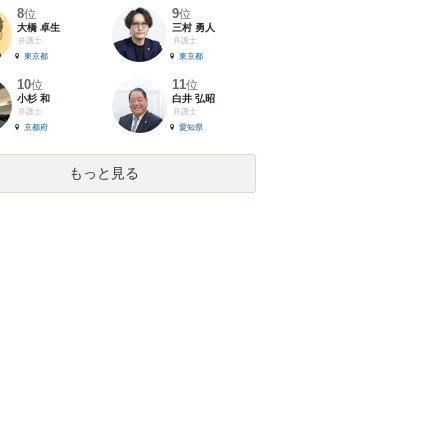
8
9
位
位
大橋 卓生
三村 勇人
弁護士
弁護士
東京都
東京都
10
11
位
位
小杉 和
白井 弘昭
弁護士
弁護士
京都府
愛知県
もっと見る