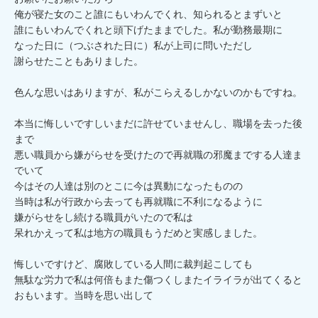
俺が寝た女のこと誰にもいわんでくれ、知られるとまずいと

誰にもいわんでくれと頭下げたままでした。私が勤務最期に

なった日に（つぶされた日に）私が上司に問いただし

謝らせたこともありました。

色んな思いはありますが、私がこらえるしかないのかもですね。

本当に悔しいですしいまだに許せていませんし、職場を去った後
まで

悪い職員から嫌がらせを受けたので再就職の邪魔までする人達ま
でいて

今はその人達は別のとこに今は異動になったものの

当時は私が行政から去っても再就職に不利になるように

嫌がらせをし続ける職員がいたので私は

呆れかえって私は地方の職員もうだめと実感しました。

悔しいですけど、腐敗している人間に裁判起こしても

無駄な労力で私は何倍もまた傷つくしまたイライラが出てくると

おもいます。当時を思い出して
