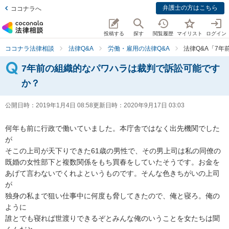
弁護士の方はこちら
ココナラへ
投稿する
探す
閲覧履歴
マイリスト
ログイン
ココナラ法律相談
法律Q&A
労働・雇用の法律Q&A
法律Q&A「7
7年前の組織的なパワハラは裁判で訴訟可能です
か？
公開日時：
2019年1月4日 08:58
更新日時：
2020年9月17日 03:03
何年も前に行政で働いていました。本庁舎ではなく出先機関でした
が

そこの上司が天下りできた61歳の男性で、その男上司は私の同僚の

既婚の女性部下と複数関係をもち買春をしていたそうです。お金を

あげて言わないでくれよというものです。そんな色きちがいの上司
が

独身の私まで狙い仕事中に何度も脅してきたので、俺と寝ろ。俺の
ように

誰とでも寝れば世渡りできるぞとみんな俺のいうことを女たちは聞