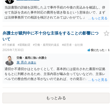
当該書類の詳細を説明した上で事件手続の今後の見込みを確認し、併
せて告訴を含めた事件対応の費用を聴き取るという意味合いで、まず
は法律事務所での相談を検討されてみてはいかがでしょうか。 上記、
ご参考ください。
弁護士が裁判中に不十分な主張をすることの影響につ
いて
#不当解雇
#退職勧奨
#労働・雇用契約違反
#経営者・会社側
2026年7月30日
役にたった
1
労働・雇用に強い弁護士
泉 亮介
弁護士
適切か不適切かはともかくとして、基本的には提出された書面や証拠
をもとに判断されるため、主張内容が噛み合ってないなどの、主張レ
ベルでの整合性の無さ等がないのであれば、その発言のみで大きく不
利になるということはないように思われます。
もっとみる