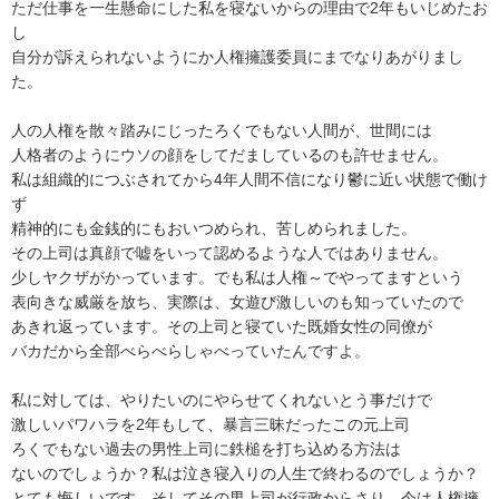
ただ仕事を一生懸命にした私を寝ないからの理由で2年もいじめたお
し

自分が訴えられないようにか人権擁護委員にまでなりあがりまし
た。

人の人権を散々踏みにじったろくでもない人間が、世間には

人格者のようにウソの顔をしてだましているのも許せません。

私は組織的につぶされてから4年人間不信になり鬱に近い状態で働け
ず

精神的にも金銭的にもおいつめられ、苦しめられました。

その上司は真顔で嘘をいって認めるような人ではありません。

少しヤクザがかっています。でも私は人権～でやってますという

表向きな威厳を放ち、実際は、女遊び激しいのも知っていたので

あきれ返っています。その上司と寝ていた既婚女性の同僚が

バカだから全部べらべらしゃべっていたんですよ。

私に対しては、やりたいのにやらせてくれないとう事だけで

激しいパワハラを2年もして、暴言三昧だったこの元上司

ろくでもない過去の男性上司に鉄槌を打ち込める方法は

ないのでしょうか？私は泣き寝入りの人生で終わるのでしょうか？

とても悔しいです。そしてその男上司が行政からさり、今は人権擁