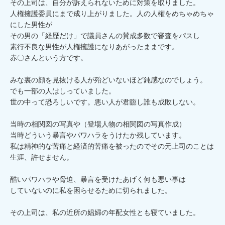
その上司は、自分が訴えられないために対策を取りました。

人権擁護委員にまで成り上がりました。人の人権をめちゃめちゃ
にした男性が

その男の「経歴だけ」で議員さんの賛成多数で審査をパスし

素行不良な男性が人権擁護になりあがったままです。

赤〇さんという方です。

みな裏の顔を見抜ける人が殆どいないほど鈍感なのでしょう。

でも一部の人はしっていました。

世の中って恐ろしいです。悪い人が君臨し誰も成敗しない。

当時の相関図の写真や（登場人物の相関図の写真作成）

当時どういう暴言やパワハラをうけたか残しています。

私は精神的な苦痛と経済的苦痛を被ったのでその元上司のことは

生涯、許せません。

酷いパワハラや脅迫、暴言を受けたあげく何も悪い事は

していないのに私を困らせるために切られました。

その上司は、私の近所の娼婦の年配女性とも寝ていました。
