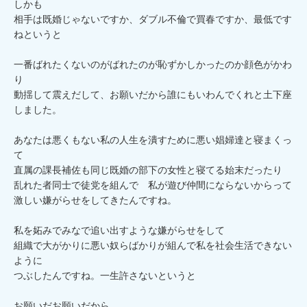
しかも

相手は既婚じゃないですか、ダブル不倫で買春ですか、最低です
ねというと

一番ばれたくないのがばれたのが恥ずかしかったのか顔色がかわ
り

動揺して震えだして、お願いだから誰にもいわんでくれと土下座
しました。

あなたは悪くもない私の人生を潰すために悪い娼婦達と寝まくっ
て

直属の課長補佐も同じ既婚の部下の女性と寝てる始末だったり

乱れた者同士で徒党を組んで　私が遊び仲間にならないからって

激しい嫌がらせをしてきたんですね。

私を妬みでみなで追い出すような嫌がらせをして

組織で大がかりに悪い奴らばかりが組んで私を社会生活できない
ように

つぶしたんですね。一生許さないというと

お願いだお願いだから
