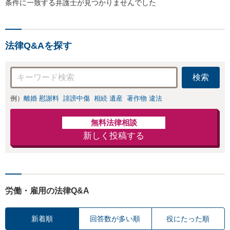
条件に一致する弁護士が見つかりませんでした
法律Q&Aを探す
検索
例）
離婚 慰謝料
誹謗中傷
相続 遺産
著作物 違法
無料法律相談
新しく投稿する
労働・雇用の法律Q&A
新着順
回答数が多い順
役にたった順