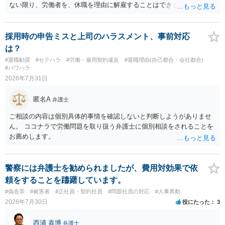
す。 争点は、契約類型が雇用か業務委託か、実態として労働者性があ
ない限り、労働者を、休職を理由に解雇することはできません（労働
るか、解除事由が双方にどう定められているか、違約金の算定根拠が
基準法19条）。 会社の就業規則にて定められている休職期間及び休職
合理的か、という複数論点に分かれます。契約前なら、交渉のパワー
期間満了による退職は、業務労災への適用はありませんので、ご安心
バランスの問題もありますが、修正余地があるうえ、後から争うより
ください。 仮に会社が打切り補償をせずに解雇した場合は、不当解雇
採用時の申告ミスと上司のハラスメント、事前対応
コストを抑えやすいので、資料等を持参の上弁護士に確認されること
に当たります。 ＞労災の休業補償と、所得補償保険の保険金とは別
は？
をお勧めします。 ・事務所側の解除でも、解除理由によってはタレン
に、受け取れる金銭はありますでしょうか？ 業務労災の場合は、会社
#退職勧奨
#セクハラ
#労働・雇用契約違反
#退職理由(自己都合・会社都合)
ト側に損害賠償が発生する建付けになっていることはあります。ただ
の安全配慮義務違反が認められると解されますので、会社の損害賠償
#パワハラ
し、事務所側が一方的に解除したのにタレントへ違約金を課す設計
責任（治療費、通院慰謝料、入院費、入院慰謝料、後遺障害慰謝料、
2026年7月31日
は、合理性や対価性を欠くとして争いやすいです。逆に、タレント側
逸失利益等）が認められる可能性が高いと思われます。 また、業務労
の重大な契約違反がある場合は、実損害の範囲で請求される可能性は
災での第三者行為傷害（同僚の不注意等による事故）の場合は、当該
匿名A
弁護士
あります。
第三者の賠償責任も考えられます。 労災で支払われた分は、損害額か
ら控除（損益相殺）されますが、それを超えた部分は、会社もしく
ご相談の内容は個別具体的事情を確認しないと判断しようがありませ
は、第三者から支払ってもらうことになります。 会社等との交渉が必
ん。 ココナラで労働問題を取り扱う弁護士に個別相談をされることを
要になると思います（良い会社でしたら、自ら話してくると思います
お薦めします。
が・・・）。極めて専門的な話ですので、詳細もしくは対応を最寄り
の弁護士にご相談ください。 以上、ご参考まで。
警察には弁護士を勧められましたが、費用対効果で依
頼をすることを躊躇しています。
#偽造罪
#被害者
#正社員・契約社員
#問題社員の対応
#人事異動
2026年7月30日
役にたった
3
西浦 嘉博
弁護士