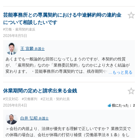
芸能事務所との専属契約における中途解約時の違約金
について相談したいです
#労働・雇用契約違反
2026年8月5日
王 宣麟
弁護士
あくまでも一般論的な回答になってしまうのですが、本契約の性質
が、「雇用契約」なのか「業務委託契約」なのかにより大きく結論が
変わります。 ・芸能事務所の専属契約では、残存期間や報酬額、投下
コストを基準に違約金や損害金を設定する例はあります。ただし、実
務上よくあるからといって当然に適法という意味ではなく、実際の損
害との対応関係や合理性が重要です。 ・違約金に上限がなくても、常
休業期間の定めと請求出来る金銭
に有効になるわけではありません。契約が労働契約に近い実態なら労
#労災対応
#労働審判
#正社員・契約社員
基法16条で無効となる余地があり、そうでなくても、金額が事務所の
2026年8月4日
役にたった
2
損害と比べて過大なら無効や減額が争点になります。 ・契約前の修正
交渉は一般的です。 交渉の方向としては、上限額を設ける、実損害ベ
白井 弘昭
弁護士
ースにする、算定根拠を明確化する、違約金ではなく「合理的な実
費・未回収費用のみ」に限定する、などが典型です。 ・弁護士に契約
＞会社の内規より、法律が優先する理解で正しいですか？ 業務労災で
前に契約書の内容をレビューしてもらう価値は十分にあると思われま
の休職の場合は、会社が休職の打切り補償（労働基準法８１条）をし