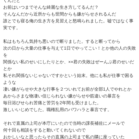
くんだと

お前はいつまでそんな綺麗な生き方してるんだ？

そんなんだから近所からも世間からも嫌がらせされるんだ

誰とでも寝る俺の生き方を見習えと怒鳴られました。嘘ではなく事
実です。

私はもちろん気持ち悪いので断りました。すると断ってから

次の日から大量の仕事を与えて1日でやってこい！とか他の人の失敗
を

関係ない私のせいにしたりとか、××君の失敗はぜーんぶ君のせいだ
とか

私それ関係ないじゃないですかという始末。他にも私が仕事で困る
ような

凄い嫌がらせや大きな行事を２ついれてお前が全部1人でやれとか

あからさまな物凄い信じられない嫌がらせや筋違いの暴言を

毎日浴びせられ苦痛と苦労を2年間も受けました。

激しいいじめでした。職権乱用のパワハラと暴言です。

それで直属の上司が本庁にいたので当時の課長補佐にメールで

何十回も相談をすると動いてくれないので

おかしいなと思ったらその直属の上司まで私の隣に座っていた
