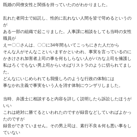
既婚の同僚女性と関係を持っていたのがわかりました。

乱れた者同士で結託し、性的に乱れない人間を皆で苛めるというの
が

ある一部の組織で起こりました。人事課に相談をしても当時の女性
職員が

えー〇〇さんは、〇〇に34年間もいてこっちにきた人だから

そんな人がそんなこといいますかといわれ、事実を言っているのに

かきけされ加害者上司の事を何もしらない人がバカな上司を擁護し

私はろくでもない男上司からいわばリストラのように切られてまし
た。

どんなにいじめられても我慢しろのような行政の体制には

事なかれ主義で事実をいう人を消す体制にウンザリしました。

当時、弁護士に相談すると内容を詳しく説明したら訴訟したほうが
いい

これは絶対に勝てるといわれたのですが録音などしていればよかっ
たのですが

録音ができていません。その男上司は、素行不良＆何も悪い事をし
ていない
