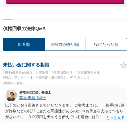
債権回収の法律Q&A
新着順
回答数が多い順
役にたった順
未払い金に関する相談
#相手(債務者)の所在・財産調査
#債権回収代行
#遅延損害金回収
#個人・プライベート
#契約書・借用書なし
#140万円以下
2026年8月6日
債権回収に強い弁護士
森本 偲音
弁護士
以下のとおり回答させていただきます。 ご参考までに。 ・相手の行為
が詐欺などの犯罪に当たる可能性があるのか ⇒お手当を支払うつもり
がないのに、３０万円を支払うと伝えている場合には詐欺罪に該当す
る可能性があります。 ・未払い金を回収するためにどのような法的手
段が取れるのか ⇒契約に基づく履行請求として３０万円を請求するこ