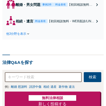
離婚・男女問題
【初回相談無料・
事例2件
料金表有
WEB面談/LINE相
談可】Google口コ
ミ★4.5【離婚・不
相続・遺言
【初回相談無料・WEB面談/LINE
料金表有
倫の早期解決】
相談可】Google口コミ★4.5【宝
「不利な結果にな
塚駅2分】相続トラブルを多数取
らないように」慰
他3分野を表示
り扱う実績と経験のある弁護士が
謝料・親権・財産
最適な解決策をご提案します。遺
分与、地域密着の
産分割協議の代理や遺言書の作
相談しやすい法律
成、相続放棄はお任せください
事務所でオーダー
【地域密着】
メイドの「後悔し
ない」解決を【夜
法律Q&Aを探す
間休日対応】
検索
例）
離婚 慰謝料
誹謗中傷
相続 遺産
著作物 違法
無料法律相談
新しく投稿する