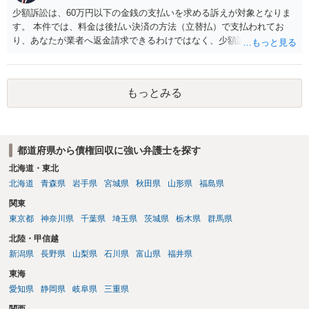
ところです。一方、チケットがエリア指定のアリーナ席であれば隣り
少額訴訟は、60万円以下の金銭の支払いを求める訴えが対象となりま
合わせにならずに済むかもしれませんし、そのチケットが入手困難で
す。 本件では、料金は後払い決済の方法（立替払）で支払われてお
あったり特別席であったりすれば、判断は変わってくるかもしれませ
り、あなたが業者へ返金請求できるわけではなく、少額訴訟は使えな
ん。当該チケットがチケット転売防止法に規定する特定興行入場券に
いと思われます。 当該事業者と後払い決済業者を被告として債務不存
該当し、券面上使用者が指定されている場合には、チケット引渡し以
在確認請求訴訟を提起することも考えられますが、まずは後払い決済
外に選択肢がない場合もあるでしょう。 このように、本件の紛争は、
業者へ（原契約のクーリング・オフの証拠の写しとともに）支払拒絶
法的には「当事者の合理的意思」がどこにあるのかを追求した解決が
もっとみる
の通知書を送り、もし訴訟や支払督促を行ってきた場合には全面的に
必要になると思われます。なかなか難しい問題なので、弁護士によっ
争う、というやり方がベターではないかと思います。弁護士会の相談
ても回答は異なるかもしれません。
センター等で、消費者問題に強い弁護士（消費者保護委員会に所属し
ているなど）へ相談されることをお勧めします。
都道府県から債権回収に強い弁護士を探す
北海道・東北
北海道
青森県
岩手県
宮城県
秋田県
山形県
福島県
関東
東京都
神奈川県
千葉県
埼玉県
茨城県
栃木県
群馬県
北陸・甲信越
新潟県
長野県
山梨県
石川県
富山県
福井県
東海
愛知県
静岡県
岐阜県
三重県