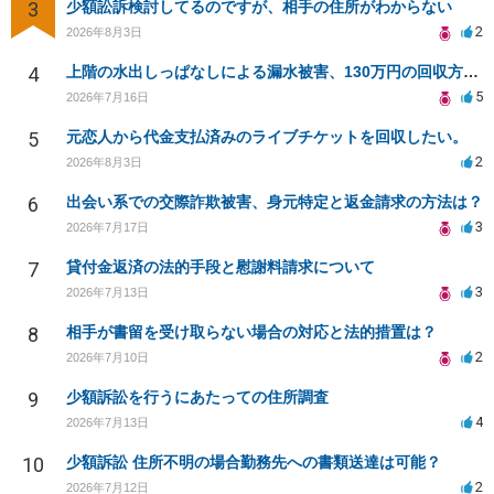
3
少額訟訴検討してるのですが、相手の住所がわからない
2
2026年8月3日
4
上階の水出しっぱなしによる漏水被害、130万円の回収方法を相談したい
5
2026年7月16日
5
元恋人から代金支払済みのライブチケットを回収したい。
2
2026年8月3日
6
出会い系での交際詐欺被害、身元特定と返金請求の方法は？
3
2026年7月17日
7
貸付金返済の法的手段と慰謝料請求について
3
2026年7月13日
8
相手が書留を受け取らない場合の対応と法的措置は？
2
2026年7月10日
9
少額訴訟を行うにあたっての住所調査
4
2026年7月13日
10
少額訴訟 住所不明の場合勤務先への書類送達は可能？
2
2026年7月12日