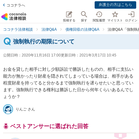
弁護士の方はこちら
ココナラへ
投稿する
探す
閲覧履歴
マイリスト
ログイン
ココナラ法律相談
法律Q&A
債権回収の法律Q&A
法律Q&A「強制
強制執行の期限について
公開日時：
2020年11月16日 17:00
更新日時：
2021年3月17日 10:45
お金を貸した相手に対し少額訴訟で勝訴したものの、相手に支払い
能力が無かったり財産を隠されてしまっている場合は、相手がある
程度財産を持ってると分かるまで強制執行を遅らせたいと思ってい
ます。強制執行できる権利は勝訴した日から何年くらいあるんでし
ょうか？
りんご さん
ベストアンサーに選ばれた回答