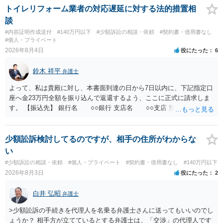
とが考えられますが、 パパ活の契約は、売春防止法に抵触する契約
トイレリフォーム業者の対応遅延に対する法的措置相
であるため、公序良俗に反する契約として 民法上無効（民法９０
談
条）となるため、相手方に請求できない可能性が高いです。 ・相手の
#内容証明作成送付
#140万円以下
#少額訴訟の相談・依頼
#契約書・借用書なし
氏名や住所が分からない状態でも対応可能なのか ⇒訴訟等の裁判上の
#個人・プライベート
手続を利用する場合には、原則として相手方の住所・氏名を把握して
2026年8月4日
役にたった
6
いる必要があります。
鈴木 祥平
弁護士
よって、私は貴殿に対し、本書面到達の日から7日以内に、下記指定口
座へ金23万円全額を振り込んで返還するよう、ここに正式に請求しま
す。 【振込先】 銀行名 ○○銀行 支店名 ○○支店 預金種別 普通
口座番号 ○○○○○○○ 口座名義 ○○○○ 万一、上記期限までに返金がな
されない場合には、貴殿には任意に返金する意思がないものと判断
し、やむを得ず、返還金23万円及びこれに対する遅延損害金の支払い
少額訟訴検討してるのですが、相手の住所がわからな
を求める民事訴訟、支払督促その他必要な法的手続を直ちに講じま
い
す。 その際には、訴訟に要する費用その他法令上認められる金員につ
#少額訴訟の相談・依頼
#個人・プライベート
#契約書・借用書なし
#140万円以下
いても併せて請求する予定ですので、あらかじめ申し添えます。 本件
2026年8月3日
役にたった
2
は、貴殿自らが契約を解約したことによって生じた返還義務の履行を
求めるものにすぎません。貴殿の仕入先との取引関係や返金時期など
白井 弘昭
弁護士
の内部事情は、私に対する返還義務の発生や履行時期には何ら影響を
及ぼすものではありません。 これ以上、本件の解決を不必要に遅延さ
>少額訟訴の手続きを代理人を名乗る弁護士さんに送ってもいいのでし
せることなく、誠意をもって速やかに返金手続を履行されるよう、強
ょうか？ 相手方が立てているとする弁護士は、「交渉」の代理人です