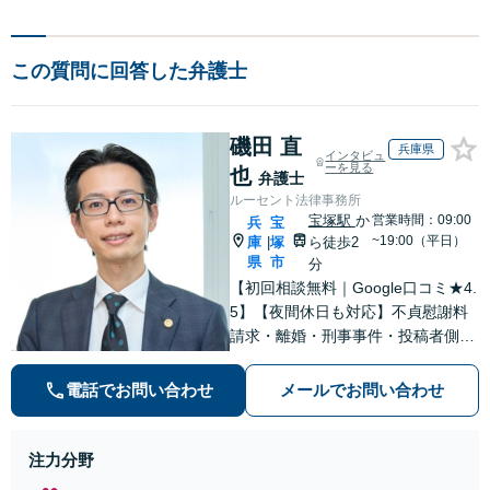
この質問に回答した弁護士
磯田 直
兵庫県
インタビュ
ーを見る
也
弁護士
ルーセント法律事務所
宝塚駅
か
営業時間：09:00
兵
宝
~19:00（平日）
庫
塚
ら徒歩2
|
県
市
分
【初回相談無料｜Google口コミ★4.
5】【夜間休日も対応】不貞慰謝料
請求・離婚・刑事事件・投稿者側発
信者情報開示請求の実績・経験多
数。オーダーメイドのサービスで問
電話でお問い合わせ
メールでお問い合わせ
題解決や事業の推進を強力にサポー
ト【宝塚駅徒歩2分｜電話・WEB面
談で全国対応】
注力分野