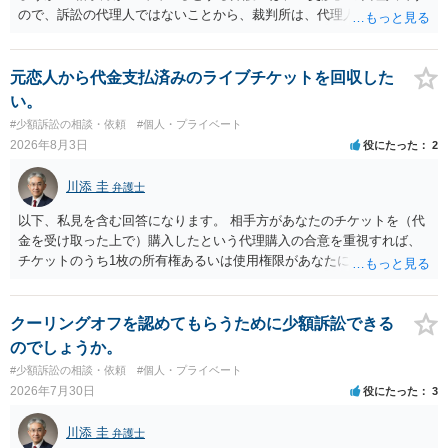
く求めます。 以上
ので、訴訟の代理人ではないことから、裁判所は、代理人宛ての訴状
を受け取ることは無いと思われます。 なお、交渉段階で代理人が就い
ている場合は、相手方（被告）の住所で訴状を作成提出し、裁判所に
代理人が就いていたことを知らせると（訴状の記載内容から明らかな
元恋人から代金支払済みのライブチケットを回収した
場合も）、裁判所が当該代理人弁護士に事前連絡し、引き続き訴訟も
い。
受任するかを聞いたうえで、受任の意志が明らかになったところで、
#少額訴訟の相談・依頼
#個人・プライベート
直接被告に送達するのではなく、代理人に訴状の受領を促すこともあ
2026年8月3日
役にたった
2
ります。 ラインのやり取りでしか証拠がないと、実際の本人性が明ら
かではありません。もちろん弁護士（２０万円の請求で代理人弁護士
川添 圭
弁護士
に委任するかも疑わしいのですが）も住所は明らかにしないでしょ
う。 何か本人を示す事実（振込先などの情報）から、相手の住所等の
以下、私見を含む回答になります。 相手方があなたのチケットを（代
情報を割り出していくしかないように思えます。 以上、ご参考まで。
金を受け取った上で）購入したという代理購入の合意を重視すれば、
チケットのうち1枚の所有権あるいは使用権限があなたにあり、チケッ
トの引渡しを求める権利があるという主張が認められやすいといえま
す。 一方、このチケット購入には「相手方と一緒に行く」という合意
も付随していたことを無視することができません。こちらを重視すれ
クーリングオフを認めてもらうために少額訴訟できる
ば、交際を終了させたことにより「一緒に行く」という結果の実現に
のでしょうか。
重大な障害が発生しており、当然にチケットを引き渡すべきといえる
#少額訴訟の相談・依頼
#個人・プライベート
かは微妙であり、むしろ返金すべきとするのが当事者の合理的意思に
2026年7月30日
役にたった
3
合致するのではないか、という判断に傾くことになると思います。 例
えば、当該チケットが座席指定である場合、交際を解消した2人が当日
川添 圭
弁護士
隣り合わせになることは避けたいという心理が働くことも無理からぬ