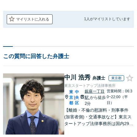
1人が
マイリストしています
マイリストに入れる
この質問に回答した弁護士
中川 浩秀
弁護士
東京都
東京スタートアップ法律事務所
銀座一丁目
営業時間：06:3
東
中
0~22:00（平
京
央
駅
から徒歩
|
都
区
日）
2分
【離婚・不倫の慰謝料・刑事事件
(加害者側)・交通事故など】東京ス
タートアップ法律事務所は国内29拠
点体制で全国対応！【ご自宅からの
電話相談にも対応(法律相談は完全