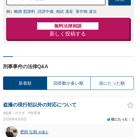
例）
離婚 慰謝料
誹謗中傷
相続 遺産
著作物 違法
無料法律相談
新しく投稿する
刑事事件の法律Q&A
新着順
回答数が多い順
役にたった順
盗撮の現行犯以外の対応について
#盗撮・のぞき
#加害者
2026年8月6日
役にたった
1
肥田 弘昭
弁護士