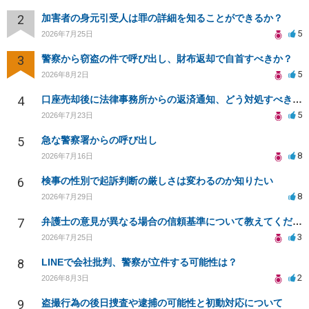
2
加害者の身元引受人は罪の詳細を知ることができるか？
5
2026年7月25日
3
警察から窃盗の件で呼び出し、財布返却で自首すべきか？
5
2026年8月2日
4
口座売却後に法律事務所からの返済通知、どう対処すべきか？
5
2026年7月23日
5
急な警察署からの呼び出し
8
2026年7月16日
6
検事の性別で起訴判断の厳しさは変わるのか知りたい
8
2026年7月29日
7
弁護士の意見が異なる場合の信頼基準について教えてください
3
2026年7月25日
8
LINEで会社批判、警察が立件する可能性は？
2
2026年8月3日
9
盗撮行為の後日捜査や逮捕の可能性と初動対応について