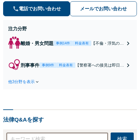
予約制)】各分野で専門性の高い弁
電話でお問い合わせ
メールでお問い合わせ
護士が寄り添い解決をサポートしま
す。
注力分野
離婚・男女問題
【不倫・浮気の慰
事例14件
料金表有
謝料請求をされた
ら】【当日中の相
談可(予約制)】不
刑事事件
【警察署への接見は即日対
事例9件
料金表有
倫問題の相談は毎
応】【弁護士待機中/当日
月100件以上、慰
中の電話相談可(予約制)】
謝料請求された側
他3分野を表示
ご家族が犯罪容疑で逮捕さ
の交渉・解決実績
れてしまったら刑事事件担
が豊富な法律事務
当の弁護士が身柄釈放・不
所です。【不倫相
起訴獲得に向けて全力でサ
談は初回0円】
ポートします。【毎月100
【電話相談でご契
名以上の相談実績】【東京
約まで対応可/来
法律Q&Aを探す
都全域対応】
所不要】
検索