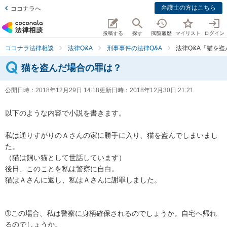
弁護士の方はこちら
ココナラへ
投稿する
探す
閲覧履歴
マイリスト
ログイン
ココナラ法律相談
法律Q&A
刑事事件の法律Q&A
法律Q&A「猫を
猫を盗んだ場合の罪は？
公開日時：
2018年12月29日 14:18
更新日時：
2018年12月30日 21:21
以下のような内容で小説を書きます。

私は通りすがりのＡさんの家に勝手に入り、猫を盗んでしまいまし
た。

（猫は飼い猫として世話しています）

後日、このことを私は警察に自白。

猫はＡさんに返し、私はＡさんに謝罪しました。

➀この場合、私は警察に身柄確保されるのでしょうか。自宅へ帰れ
るのでしょうか。
