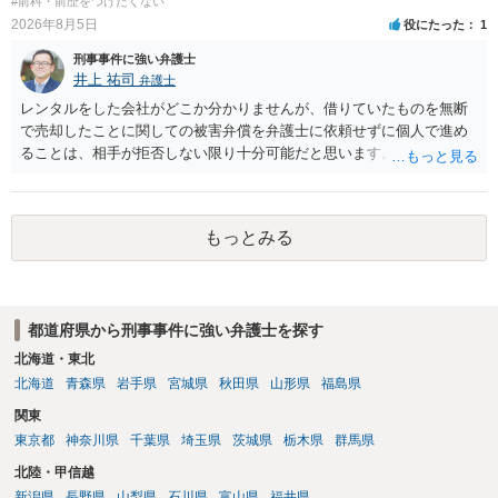
#前科・前歴をつけたくない
2026年8月5日
役にたった
1
刑事事件に強い弁護士
井上 祐司
弁護士
レンタルをした会社がどこか分かりませんが、借りていたものを無断
で売却したことに関しての被害弁償を弁護士に依頼せずに個人で進め
ることは、相手が拒否しない限り十分可能だと思います。 見積を出し
てもらって、それが妥当か（正規品の市場価格と大きく齟齬がない
か）、弁護士に法律相談において助言をもらえば足りるでしょう。
もっとみる
都道府県から刑事事件に強い弁護士を探す
北海道・東北
北海道
青森県
岩手県
宮城県
秋田県
山形県
福島県
関東
東京都
神奈川県
千葉県
埼玉県
茨城県
栃木県
群馬県
北陸・甲信越
新潟県
長野県
山梨県
石川県
富山県
福井県