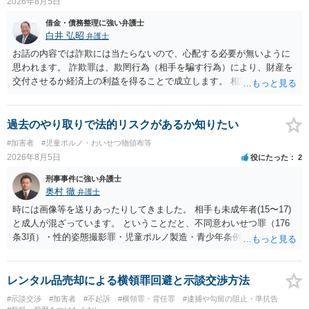
2026年8月5日
借金・債務整理に強い弁護士
白井 弘昭
弁護士
お話の内容では詐欺には当たらないので、心配する必要が無いように
思われます。 詐欺罪は、欺罔行為（相手を騙す行為）により、財産を
交付させるか経済上の利益を得ることで成立します。 相談者さんは、
お金が返金できないというだけで、何ら相手を騙していません。 です
ので、詐欺罪の実行行為性が無く罪に問うことはできません。 おそら
く、相手が真実を話せば警察も取り合わないと思いますが、虚偽の内
過去のやり取りで法的リスクがあるか知りたい
容を述べた場合は、捜査はあるかもしれません。 ただし、捜査におい
#加害者
#児童ポルノ・わいせつ物頒布等
て、真実を説明すれば、「ちゃんと返しなさいよ」程度の注意で済む
2026年8月5日
役にたった
2
ことだと思われます。 また、返せるお金が無いのであれば、返せない
のは致し方ありません。真摯に分割して支払うことを相手に告げてい
刑事事件に強い弁護士
くのみでしょう。 以上、ご参考まで。
奥村 徹
弁護士
時には画像等を送りあったりしてきました。 相手も未成年者(15〜17)
と成人が混ざっています。 ということだと、不同意わいせつ罪（176
条3項）・性的姿態撮影罪・児童ポルノ製造・青少年条例違反（わいせ
つ行為 児童ポルノ要求）などが検討されます。 重い罪もあるの
で、警察にバレれば、それなりの捜査を受けるでしょう。
レンタル品売却による横領罪回避と示談交渉方法
#示談交渉
#加害者
#不起訴
#横領罪・背任罪
#逮捕や勾留の阻止・準抗告