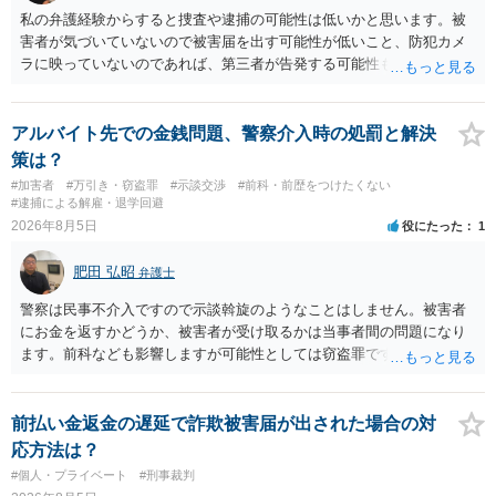
私の弁護経験からすると捜査や逮捕の可能性は低いかと思います。被
害者が気づいていないので被害届を出す可能性が低いこと、防犯カメ
ラに映っていないのであれば、第三者が告発する可能性も低いこと、
証拠は削除されていることからです。但し、「電車内で携帯で対面に
座る女性を盗撮(全体像写真1枚と5秒程度の動画)してしまいました。下
着や胸など強調したものではありません。」とありますが、少なくと
アルバイト先での金銭問題、警察介入時の処罰と解決
も捜査段階では性的姿態等撮影罪の被疑事実で逮捕勾留されるケース
策は？
が私の弁護経験では多くなった印象です（最終的には不起訴ないし各
#加害者
#万引き・窃盗罪
#示談交渉
#前科・前歴をつけたくない
都道府県の迷惑防止条例違反になることもあります）。2度としないこ
#逮捕による解雇・退学回避
とをお勧めいたします。ご参考にしてください。
2026年8月5日
役にたった
1
肥田 弘昭
弁護士
警察は民事不介入ですので示談斡旋のようなことはしません。被害者
にお金を返すかどうか、被害者が受け取るかは当事者間の問題になり
ます。前科なども影響しますが可能性としては窃盗罪ですので、逮捕
勾留や略式起訴などの可能性もあります。ご参考にしてください。
前払い金返金の遅延で詐欺被害届が出された場合の対
応方法は？
#個人・プライベート
#刑事裁判