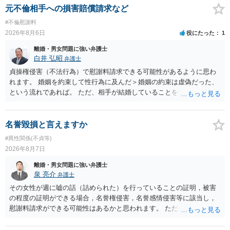
になるような条件提示をする等、模索するほかありません（極端な話
元不倫相手への損害賠償請求など
をいえば、夫から「この条件なら離婚してもよい」として提示された
#不倫慰謝料
条件を全部丸呑みする、という方法しかないかもしれません）。た
2026年8月6日
役にたった
1
だ、離婚訴訟をしたくないという考えを見透かされてしまうと、逆に
足下を見られてしまいますので、注意する必要があります。 夫が離婚
離婚・男女問題に強い弁護士
に抵抗する可能性が高いのであれば、むしろ淡々と調停不成立にして
白井 弘昭
弁護士
離婚訴訟で離婚原因を主張し、判決へ持っていく方が近道であること
貞操権侵害（不法行為）で慰謝料請求できる可能性があるように思わ
も少なくありません。見通し等を含め、弁護士へ相談・依頼した方が
れます。 婚姻を約束して性行為に及んだ＞婚姻の約束は虚偽だった、
よいと思います。
という流れであれば。 ただ、相手が結婚していることを知って行為に
及んでいるのであれば、婚姻できないことについて相談者さんの帰責
性も認められそうですので、あまり慰謝料は高額にならないように思
われます。 一度、最寄りの弁護士に相談してみてください。
名誉毀損と言えますか
#異性関係(不貞等)
2026年8月7日
離婚・男女問題に強い弁護士
泉 亮介
弁護士
その女性が週に嘘の話（詰められた）を行っていることの証明，被害
の程度の証明ができる場合，名誉権侵害，名誉感情侵害等に該当し，
慰謝料請求ができる可能性はあるかと思われます。 ただ弁護士費用を
考えると費用倒れとなるリスクも考えられるため，慎重にご検討され
た方が良いでしょう。