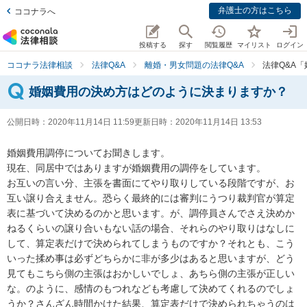
弁護士の方はこちら
ココナラへ
投稿する
探す
閲覧履歴
マイリスト
ログイン
ココナラ法律相談
法律Q&A
離婚・男女問題の法律Q&A
法律Q&A
婚姻費用の決め方はどのように決まりますか？
公開日時：
2020年11月14日 11:59
更新日時：
2020年11月14日 13:53
婚姻費用調停についてお聞きします。

現在、同居中ではありますが婚姻費用の調停をしています。

お互いの言い分、主張を書面にてやり取りしている段階ですが、お
互い譲り合えません。恐らく最終的には審判にうつり裁判官が算定
表に基づいて決めるのかと思います。が、調停員さんでさえ決めか
ねるくらいの譲り合いもない話の場合、それらのやり取りはなしに
して、算定表だけで決められてしまうものですか？それとも、こう
いった揉め事は必ずどちらかに非が多少はあると思いますが、どう
見てもこちら側の主張はおかしいでしょ、あちら側の主張が正しい
な。のように、感情のもつれなども考慮して決めてくれるのでしょ
うか？さんざん時間かけた結果、算定表だけで決められちゃうのは