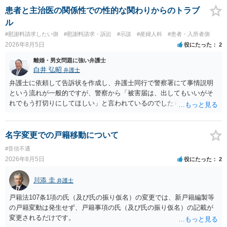
患者と主治医の関係性での性的な関わりからのトラブ
ル
#慰謝料請求したい側
#慰謝料請求・訴訟
#示談
#産婦人科
#患者・入所者側
2026年8月5日
役にたった
2
離婚・男女問題に強い弁護士
白井 弘昭
弁護士
弁護士に依頼して告訴状を作成し、弁護士同行で警察署にて事情説明
という流れが一般的ですが、警察から「被害届は、出してもいいがそ
れでもう打切りにしてほしい」と言われているのでしたら、あまり結
論は変わらないかもしれないですね。 所轄の警察を飛び越えて、直接
検察庁に訴えるのもありかもしれないですが、実際に捜査をするの
は、結局所轄だと思われますので、やはり結論は変わらないかもしれ
名字変更での戸籍移動について
ないです。 一度、最寄りの「刑事に強い」とうたっている弁護士に相
#音信不通
談してみてはいかがでしょうか。 以上、ご参考まで。
2026年8月5日
役にたった
2
川添 圭
弁護士
戸籍法107条1項の氏（及び氏の振り仮名）の変更では、新戸籍編製等
の戸籍変動は発生せず、戸籍事項の氏（及び氏の振り仮名）の記載が
変更されるだけです。