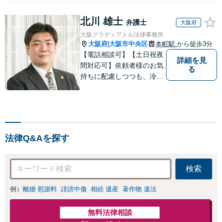
北川 雄士
弁護士
大阪府
大阪グラディアトル法律事務所
大阪府
大阪市中央区
本町駅
から徒歩3分
|
【電話相談可】【土日祝夜
詳細を見
間対応可】依頼者様のお気
る
持ちに配慮しつつも、冷静
かつ現実的な解決策を探る
ことが、依頼者様のよりよ
い未来につながると考えて
います。離婚・刑事事件・
相続など何でもご相談くだ
法律Q&Aを探す
さい。
検索
例）
離婚 慰謝料
誹謗中傷
相続 遺産
著作物 違法
無料法律相談