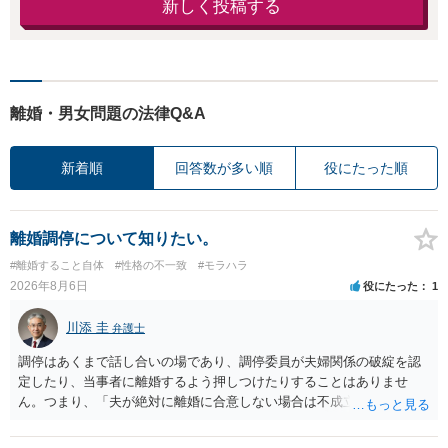
新しく投稿する
離婚・男女問題の法律Q&A
新着順
回答数が多い順
役にたった順
離婚調停について知りたい。
#離婚すること自体
#性格の不一致
#モラハラ
2026年8月6日
役にたった
1
川添 圭
弁護士
調停はあくまで話し合いの場であり、調停委員が夫婦関係の破綻を認
定したり、当事者に離婚するよう押しつけたりすることはありませ
ん。つまり、「夫が絶対に離婚に合意しない場合は不成立になり」、
離婚訴訟を提起して離婚を命じる判決を得て確定しなければ離婚はで
きません。 調停段階での離婚成立を希望するなら、夫が離婚に前向き