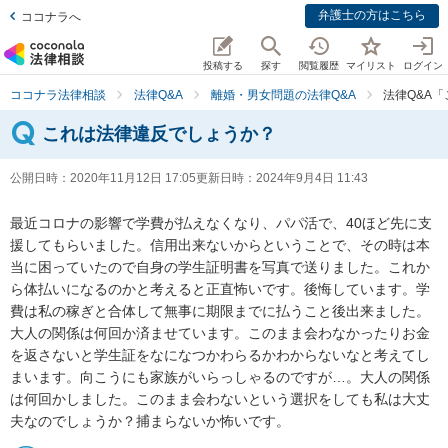
弁護士の方はこちら
ココナラへ
投稿する
探す
閲覧履歴
マイリスト
ログイン
ココナラ法律相談
法律Q&A
離婚・男女問題の法律Q&A
法律Q&A
これは法律違反でしょうか？
公開日時：
2020年11月12日 17:05
更新日時：
2024年9月4日 11:43
最近コロナの影響で学費が払えなくなり、パパ活で、40ほど先に支
援してもらいました。信用出来ないからということで、その時は本
当に困っていたので自身の学生証明書を写真で送りました。これか
ら体払いになるのかと考えると正直怖いです。後悔しています。学
費は私の稼ぎと合体して無事に期限までに払うこと後出来ました。
大人の関係は何回か済ませています。このまま会わなかったりお金
を返さないと学生証をなになつかわらるかわからないなと考えてし
まいます。向こうにも家族がいらっしゃるのですが…。大人の関係
は何回かしました。このまま会わないという選択をしても私は大丈
夫なのでしょうか？捕まらないか怖いです。