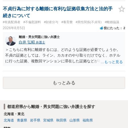
不貞行為に対する離婚に有利な証拠収集方法と法的手
続きについて
#有責配偶者
#不倫慰謝料
#財産分与
#養育費
#異性関係(不貞等)
#離婚協議
2026年8月5日
役にたった
2
離婚・男女問題に強い弁護士
白井 弘昭
弁護士
＞こちらに有利に離婚するには、どのような証拠が必要でしょうか。
不貞の証拠としては、ライン、カカオのやり取りだけでなく、ホテル
に行った証拠、複数回マンションに滞在した証拠などが有効です。 不
貞の証拠があれば、離婚をさらに有利に進める（離婚したい時期に離
婚する、慰謝料をとるなど）ことができると思われます。 ただし、不
貞発覚後、長期間同居を続けると、不貞を許したとの評価につながる
もっとみる
場合がありますので、ご注意ください。 以上、ご参考まで。
都道府県から離婚・男女問題に強い弁護士を探す
北海道・東北
北海道
青森県
岩手県
宮城県
秋田県
山形県
福島県