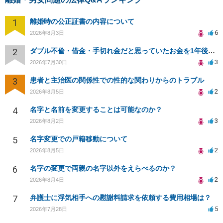
1
離婚時の公正証書の内容について
6
2026年8月3日
2
ダブル不倫・借金・手切れ金だと思っていたお金を1年後いまさら脅迫罪として通知書が来てまとめて請求
3
2026年7月30日
3
患者と主治医の関係性での性的な関わりからのトラブル
2
2026年8月5日
4
名字と名前を変更することは可能なのか？
3
2026年8月2日
5
名字変更での戸籍移動について
2
2026年8月5日
6
名字の変更で両親の名字以外をえらべるのか？
2
2026年8月4日
7
弁護士に浮気相手への慰謝料請求を依頼する費用相場は？
5
2026年7月28日