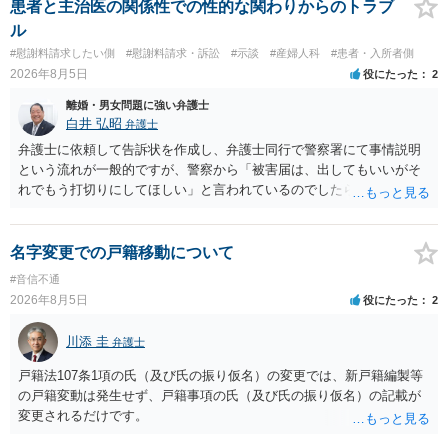
われます。 一度、最寄りの弁護士に相談してみてください。
患者と主治医の関係性での性的な関わりからのトラブ
ル
#慰謝料請求したい側
#慰謝料請求・訴訟
#示談
#産婦人科
#患者・入所者側
2026年8月5日
役にたった
2
離婚・男女問題に強い弁護士
白井 弘昭
弁護士
弁護士に依頼して告訴状を作成し、弁護士同行で警察署にて事情説明
という流れが一般的ですが、警察から「被害届は、出してもいいがそ
れでもう打切りにしてほしい」と言われているのでしたら、あまり結
論は変わらないかもしれないですね。 所轄の警察を飛び越えて、直接
検察庁に訴えるのもありかもしれないですが、実際に捜査をするの
は、結局所轄だと思われますので、やはり結論は変わらないかもしれ
名字変更での戸籍移動について
ないです。 一度、最寄りの「刑事に強い」とうたっている弁護士に相
#音信不通
談してみてはいかがでしょうか。 以上、ご参考まで。
2026年8月5日
役にたった
2
川添 圭
弁護士
戸籍法107条1項の氏（及び氏の振り仮名）の変更では、新戸籍編製等
の戸籍変動は発生せず、戸籍事項の氏（及び氏の振り仮名）の記載が
変更されるだけです。