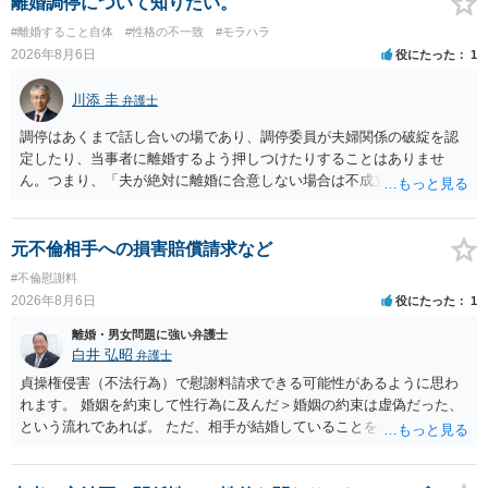
離婚調停について知りたい。
#離婚すること自体
#性格の不一致
#モラハラ
2026年8月6日
役にたった
1
川添 圭
弁護士
調停はあくまで話し合いの場であり、調停委員が夫婦関係の破綻を認
定したり、当事者に離婚するよう押しつけたりすることはありませ
ん。つまり、「夫が絶対に離婚に合意しない場合は不成立になり」、
離婚訴訟を提起して離婚を命じる判決を得て確定しなければ離婚はで
きません。 調停段階での離婚成立を希望するなら、夫が離婚に前向き
になるような条件提示をする等、模索するほかありません（極端な話
元不倫相手への損害賠償請求など
をいえば、夫から「この条件なら離婚してもよい」として提示された
#不倫慰謝料
条件を全部丸呑みする、という方法しかないかもしれません）。た
2026年8月6日
役にたった
1
だ、離婚訴訟をしたくないという考えを見透かされてしまうと、逆に
足下を見られてしまいますので、注意する必要があります。 夫が離婚
離婚・男女問題に強い弁護士
に抵抗する可能性が高いのであれば、むしろ淡々と調停不成立にして
白井 弘昭
弁護士
離婚訴訟で離婚原因を主張し、判決へ持っていく方が近道であること
貞操権侵害（不法行為）で慰謝料請求できる可能性があるように思わ
も少なくありません。見通し等を含め、弁護士へ相談・依頼した方が
れます。 婚姻を約束して性行為に及んだ＞婚姻の約束は虚偽だった、
よいと思います。
という流れであれば。 ただ、相手が結婚していることを知って行為に
及んでいるのであれば、婚姻できないことについて相談者さんの帰責
性も認められそうですので、あまり慰謝料は高額にならないように思