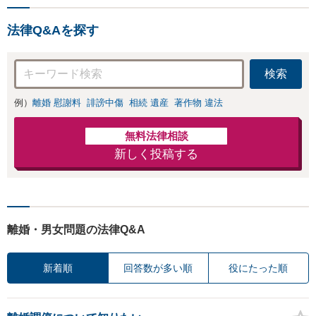
法律Q&Aを探す
検索
例）
離婚 慰謝料
誹謗中傷
相続 遺産
著作物 違法
無料法律相談
新しく投稿する
離婚・男女問題の法律Q&A
新着順
回答数が多い順
役にたった順