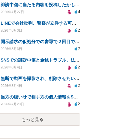
誹謗中傷に当たる内容を投稿したかもしれない。開示請求や民事刑事裁判に発展しうるのか教えて欲しい。
4
2026年7月27日
LINEで会社批判、警察が立件する可能性は？
2
2026年8月3日
開示請求の仮処分での審尋で２回目で終わらない場合どうしたらいいですか
7
2026年8月3日
SNSでの誹謗中傷と金銭トラブル、法的対応の相談
2
2026年8月4日
無断で動画を撮影され、削除させたいが連絡が返ってこない。
2
2026年8月4日
当方の腹いせで相手方の個人情報をSNSで晒してしまい名誉毀損させてしまったかもしれない
2
2026年7月29日
もっと見る