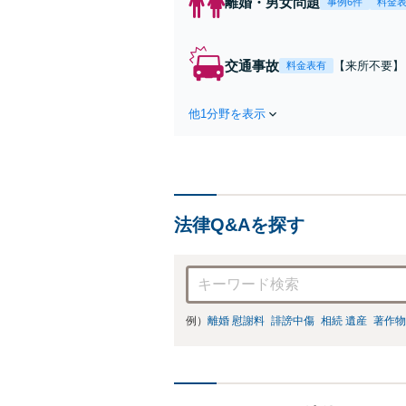
離婚・男女問題
事例6件
料金
交通事故
【来所不要】
料金表有
失割合・後遺
他1分野を表示
法律Q&Aを探す
例）
離婚 慰謝料
誹謗中傷
相続 遺産
著作物