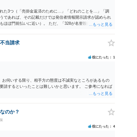
れた3つ（「売掛金返済のために…」「どれのことを…」「調
うであれば、その記載だけでは発信者情報開示請求が認められ
もほぼ門前払いに近い）。 ただ、「328が名誉毀損、偽計業務
違反に該当するといわれ」とのことですので、ご質問に書かれ
は180度変わるかもしれません。公開の場で詳細を投稿するこ
接相談した方がよいでしょう。
不当請求
役にたった
1
。 お伺いする限り、相手方の態度は不誠実なところがあるもの
要請するといったことは難しいかと思います。 ご参考になれば
なのか？
策
役にたった
4