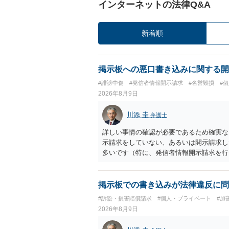
インターネットの法律Q&A
新着順
掲示板への悪口書き込みに関する開
#誹謗中傷
#発信者情報開示請求
#名誉毀損
#
2026年8月9日
川添 圭
弁護士
詳しい事情の確認が必要であるため確実な
示請求をしていない、あるいは開示請求し
多いです（特に、発信者情報開示請求を行
掲示板での書き込みが法律違反に問
#訴訟・損害賠償請求
#個人・プライベート
#加
2026年8月9日