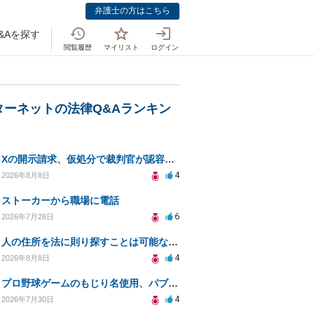
弁護士の方はこちら
&Aを探す
閲覧履歴
マイリスト
ログイン
ターネットの法律Q&Aランキン
Xの開示請求、仮処分で裁判官が認容する意思と理由を明確化しても、相手側は争って引き延ばしますか
4
2026年8月8日
ストーカーから職場に電話
6
2026年7月28日
人の住所を法に則り探すことは可能なのか？
4
2026年8月8日
プロ野球ゲームのもじり名使用、パブリシティ権の影響は？
4
2026年7月30日