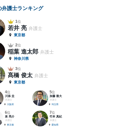
の弁護士ランキング
1
位
若井 亮
弁護士
東京都
2
位
稲葉 進太郎
弁護士
神奈川県
3
位
髙橋 俊太
弁護士
東京都
4
5
位
位
川添 圭
加藤 善大
弁護士
弁護士
大阪府
埼玉県
6
7
位
位
泉 亮介
竹本 真紀
弁護士
弁護士
東京都
愛知県