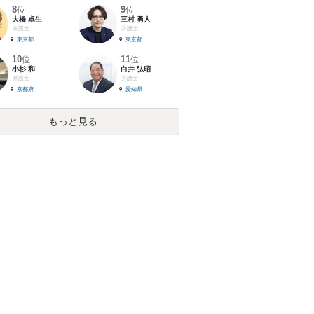
8
9
位
位
大橋 卓生
三村 勇人
弁護士
弁護士
東京都
東京都
10
11
位
位
小杉 和
白井 弘昭
弁護士
弁護士
京都府
愛知県
もっと見る