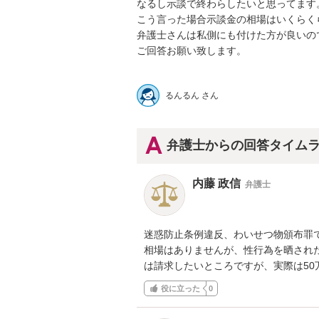
なるし示談で終わらしたいと思ってます。
こう言った場合示談金の相場はいくらくら
弁護士さんは私側にも付けた方が良いので
ご回答お願い致します。

るんるん さん
弁護士からの回答タイム
内藤 政信
弁護士
迷惑防止条例違反、わいせつ物頒布罪で
相場はありませんが、性行為を晒された
は請求したいところですが、実際は50
役に立った
0