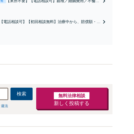
【来所不要】【電話相談可】親権／婚姻費用／不倫慰
表有
謝料／別居などの争点を整理し、見通しと方針を提示
します。
【電話相談可】【初回相談無料】治療中から、賠償額・過
障害の見通しを整理し、納得感ある解決を目指します。
検索
無料法律相談
新しく投稿する
 違法