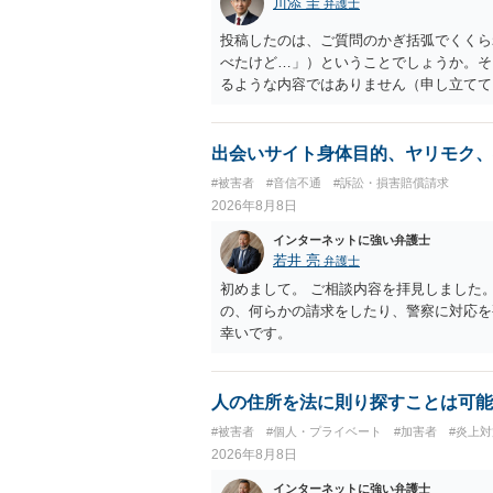
川添 圭
弁護士
投稿したのは、ご質問のかぎ括弧でくくら
べたけど…」）ということでしょうか。そ
るような内容ではありません（申し立てて
妨害、侮辱罪、ストーカー等に関する法律
ていない何らかの背景事情があれば、回答
とは不適当と思われますので、弁護士へ直
出会いサイト身体目的、ヤリモク、
#被害者
#音信不通
#訴訟・損害賠償請求
2026年8月8日
インターネットに強い弁護士
若井 亮
弁護士
初めまして。 ご相談内容を拝見しました
の、何らかの請求をしたり、警察に対応を
幸いです。
人の住所を法に則り探すことは可能
#被害者
#個人・プライベート
#加害者
#炎上対
2026年8月8日
インターネットに強い弁護士