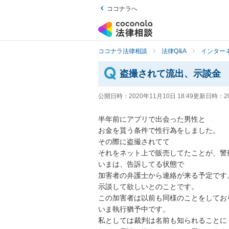
ココナラへ
ココナラ法律相談
法律Q&A
インター
盗撮されて流出、示談金
公開日時：
2020年11月10日 18:49
更新日時：
2
半年前にアプリで出会った男性と

お金を貰う条件で性行為をしました。

その際に盗撮されてて

それをネット上で販売してたことが、警察
いまは、告訴してる状態で

加害者の弁護士から連絡が来る予定です。
示談して欲しいとのことです。

この加害者は以前も同様のことをしており
いま執行猶予中です。

私としては裁判は名前も知られることに
