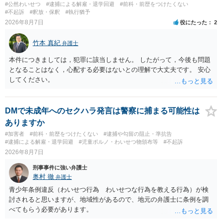
#公然わいせつ
#逮捕による解雇・退学回避
#前科・前歴をつけたくない
#不起訴
#釈放・保釈
#執行猶予
2026年8月7日
役にたった
2
竹本 真紀
弁護士
本件につきましては，犯罪に該当しません。 したがって，今後も問題
となることはなく，心配する必要はないとの理解で大丈夫です。 安心
してください。
DMで未成年へのセクハラ発言は警察に捕まる可能性は
ありますか
#加害者
#前科・前歴をつけたくない
#逮捕や勾留の阻止・準抗告
#逮捕による解雇・退学回避
#児童ポルノ・わいせつ物頒布等
#不起訴
2026年8月7日
刑事事件に強い弁護士
奥村 徹
弁護士
青少年条例違反（わいせつ行為 わいせつな行為を教える行為）が検
討されると思いますが、地域性があるので、地元の弁護士に条例を調
べてもらう必要があります。