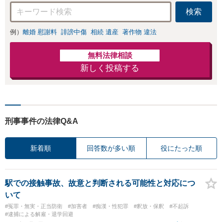
検索
例）
離婚 慰謝料
誹謗中傷
相続 遺産
著作物 違法
無料法律相談
新しく投稿する
刑事事件の法律Q&A
新着順
回答数が多い順
役にたった順
駅での接触事故、故意と判断される可能性と対応につ
いて
#冤罪・無実・正当防衛
#加害者
#痴漢・性犯罪
#釈放・保釈
#不起訴
#逮捕による解雇・退学回避