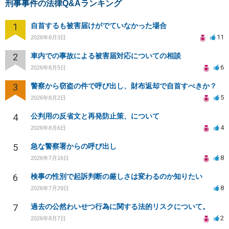
刑事事件の法律Q&Aランキング
1
自首するも被害届けがでていなかった場合
11
2026年8月3日
2
車内での事故による被害届対応についての相談
6
2026年8月5日
3
警察から窃盗の件で呼び出し、財布返却で自首すべきか？
5
2026年8月2日
4
公判用の反省文と再発防止策、について
4
2026年8月6日
5
急な警察署からの呼び出し
8
2026年7月16日
6
検事の性別で起訴判断の厳しさは変わるのか知りたい
8
2026年7月29日
7
過去の公然わいせつ行為に関する法的リスクについて。
2
2026年8月7日