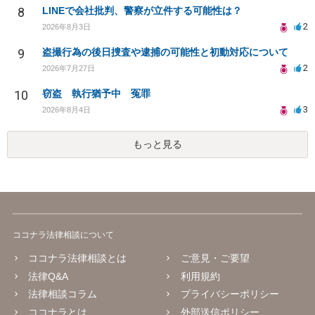
8
LINEで会社批判、警察が立件する可能性は？
2
2026年8月3日
9
盗撮行為の後日捜査や逮捕の可能性と初動対応について
2
2026年7月27日
10
窃盗 執行猶予中 冤罪
3
2026年8月4日
もっと見る
ココナラ法律相談について
ココナラ法律相談とは
ご意見・ご要望
法律Q&A
利用規約
法律相談コラム
プライバシーポリシー
ココナラとは
外部送信ポリシー