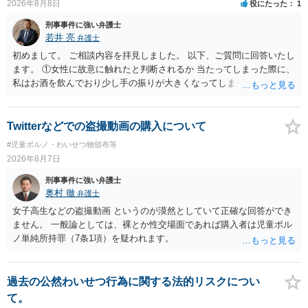
2026年8月8日
役にたった
1
刑事事件に強い弁護士
若井 亮
弁護士
初めまして。 ご相談内容を拝見しました。 以下、ご質問に回答いたし
ます。 ①女性に故意に触れたと判断されるか 当たってしまった際に、
私はお酒を飲んでおり少し手の振りが大きくなってしまっていたこと
も事実です。それが仮に、私が気がついていない防犯カメラに写って
いた場合、故意だと判定されやすいのでしょうか？ お伺いする限り、
故意があると判断されることは無いかと思います。 ②逮捕、呼び出し
Twitterなどでの盗撮動画の購入について
の可能性 この行為により、痴漢やその他の犯罪を犯したとして、逮
#児童ポルノ・わいせつ物頒布等
捕、呼び出しされる可能性はどれほどでしょうか？ 誤って当たってし
2026年8月7日
まっただけであり、さらにその場で女性等のアクションが無かったこ
とからすると、この後に呼び出される可能性は極めて低いと思いま
刑事事件に強い弁護士
す。 ③逮捕呼び出しまでの期間 大体どれほどの期間逮捕呼び出しの可
奥村 徹
弁護士
能性があると考えれば良いのでしょうか？ 逮捕や呼び出しの可能性は
女子高生などの盗撮動画 というのが漠然としていて正確な回答ができ
極めて低いと思います。 連絡が来ることはないでしょう。
ません。 一般論としては、裸とか性交場面であれば購入者は児童ポル
ノ単純所持罪（7条1項）を疑われます。
過去の公然わいせつ行為に関する法的リスクについ
て。