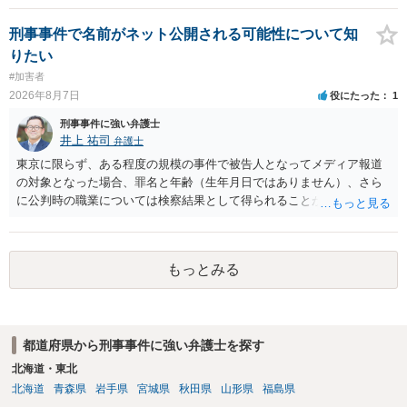
刑事事件で名前がネット公開される可能性について知
りたい
#加害者
2026年8月7日
役にたった
1
刑事事件に強い弁護士
井上 祐司
弁護士
東京に限らず、ある程度の規模の事件で被告人となってメディア報道
の対象となった場合、罪名と年齢（生年月日ではありません）、さら
に公判時の職業については検察結果として得られることが通常です。
もっとみる
都道府県から刑事事件に強い弁護士を探す
北海道・東北
北海道
青森県
岩手県
宮城県
秋田県
山形県
福島県