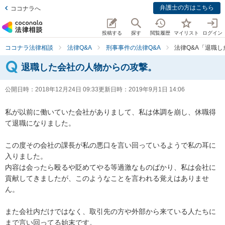
弁護士の方はこちら
ココナラへ
投稿する
探す
閲覧履歴
マイリスト
ログイン
ココナラ法律相談
法律Q&A
刑事事件の法律Q&A
法律Q&A「退職
退職した会社の人物からの攻撃。
公開日時：
2018年12月24日 09:33
更新日時：
2019年9月1日 14:06
私が以前に働いていた会社がありまして、私は体調を崩し、休職得
て退職になりました。

この度その会社の課長が私の悪口を言い回っているようで私の耳に
入りました。

内容は会ったら殴るや貶めてやる等過激なものばかり、私は会社に
貢献してきましたが、このようなことを言われる覚えはありませ
ん。

また会社内だけではなく、取引先の方や外部から来ている人たちに
まで言い回ってる始末です。
