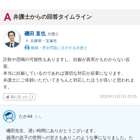
弁護士からの回答タイムライン
磯田 直也
弁護士
兵庫県
>
宝塚市
離婚・男女問題に注力する弁護士
詐欺や恐喝の可能性もありますし、妊娠が真実かもわからない反
面、

本当に妊娠しているのであれば適切な対応が必要になります。

弁護士にご依頼いただいてきちんと対応したほうが良いと思われま
す。
2020年11月7日 22:05
役に立った
1
たか44
さん
磯田先生、遅い時間にありがとうございます。

義理の息子の世間への甘さもありこのような事になりました。た