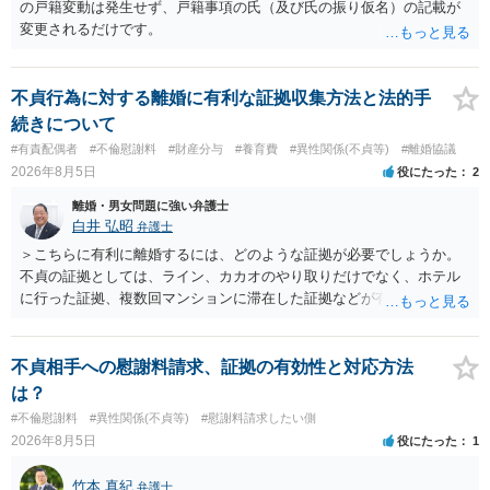
の戸籍変動は発生せず、戸籍事項の氏（及び氏の振り仮名）の記載が
変更されるだけです。
不貞行為に対する離婚に有利な証拠収集方法と法的手
続きについて
#有責配偶者
#不倫慰謝料
#財産分与
#養育費
#異性関係(不貞等)
#離婚協議
2026年8月5日
役にたった
2
離婚・男女問題に強い弁護士
白井 弘昭
弁護士
＞こちらに有利に離婚するには、どのような証拠が必要でしょうか。
不貞の証拠としては、ライン、カカオのやり取りだけでなく、ホテル
に行った証拠、複数回マンションに滞在した証拠などが有効です。 不
貞の証拠があれば、離婚をさらに有利に進める（離婚したい時期に離
婚する、慰謝料をとるなど）ことができると思われます。 ただし、不
貞発覚後、長期間同居を続けると、不貞を許したとの評価につながる
不貞相手への慰謝料請求、証拠の有効性と対応方法
場合がありますので、ご注意ください。 以上、ご参考まで。
は？
#不倫慰謝料
#異性関係(不貞等)
#慰謝料請求したい側
2026年8月5日
役にたった
1
竹本 真紀
弁護士