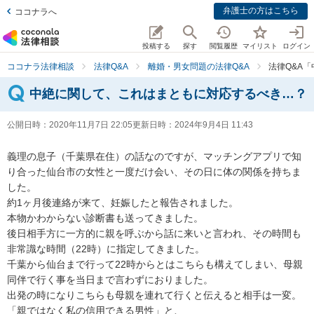
弁護士の方はこちら
ココナラへ
投稿する
探す
閲覧履歴
マイリスト
ログイン
ココナラ法律相談
法律Q&A
離婚・男女問題の法律Q&A
法律Q&A
中絶に関して、これはまともに対応するべき…？
公開日時：
2020年11月7日 22:05
更新日時：
2024年9月4日 11:43
義理の息子（千葉県在住）の話なのですが、マッチングアプリで知
り合った仙台市の女性と一度だけ会い、その日に体の関係を持ちま
した。

約1ヶ月後連絡が来て、妊娠したと報告されました。

本物かわからない診断書も送ってきました。

後日相手方に一方的に親を呼ぶから話に来いと言われ、その時間も
非常識な時間（22時）に指定してきました。

千葉から仙台まで行って22時からとはこちらも構えてしまい、母親
同伴で行く事を当日まで言わずにおりました。

出発の時になりこちらも母親を連れて行くと伝えると相手は一変。

「親ではなく私の信用できる男性」と、
