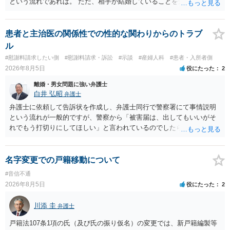
という流れであれば。 ただ、相手が結婚していることを知って行為に
及んでいるのであれば、婚姻できないことについて相談者さんの帰責
性も認められそうですので、あまり慰謝料は高額にならないように思
われます。 一度、最寄りの弁護士に相談してみてください。
患者と主治医の関係性での性的な関わりからのトラブ
ル
#慰謝料請求したい側
#慰謝料請求・訴訟
#示談
#産婦人科
#患者・入所者側
2026年8月5日
役にたった
2
離婚・男女問題に強い弁護士
白井 弘昭
弁護士
弁護士に依頼して告訴状を作成し、弁護士同行で警察署にて事情説明
という流れが一般的ですが、警察から「被害届は、出してもいいがそ
れでもう打切りにしてほしい」と言われているのでしたら、あまり結
論は変わらないかもしれないですね。 所轄の警察を飛び越えて、直接
検察庁に訴えるのもありかもしれないですが、実際に捜査をするの
は、結局所轄だと思われますので、やはり結論は変わらないかもしれ
名字変更での戸籍移動について
ないです。 一度、最寄りの「刑事に強い」とうたっている弁護士に相
#音信不通
談してみてはいかがでしょうか。 以上、ご参考まで。
2026年8月5日
役にたった
2
川添 圭
弁護士
戸籍法107条1項の氏（及び氏の振り仮名）の変更では、新戸籍編製等