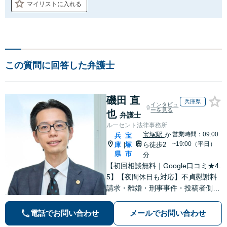
マイリストに入れる
この質問に回答した弁護士
磯田 直
兵庫県
インタビュ
ーを見る
也
弁護士
ルーセント法律事務所
宝塚駅
か
営業時間：09:00
兵
宝
~19:00（平日）
庫
塚
ら徒歩2
|
県
市
分
【初回相談無料｜Google口コミ★4.
5】【夜間休日も対応】不貞慰謝料
請求・離婚・刑事事件・投稿者側発
信者情報開示請求の実績・経験多
数。オーダーメイドのサービスで問
電話でお問い合わせ
メールでお問い合わせ
題解決や事業の推進を強力にサポー