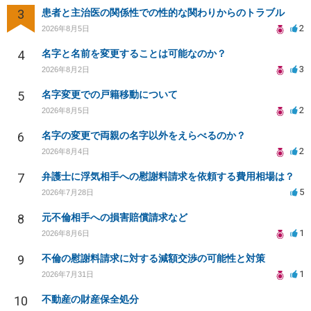
3
患者と主治医の関係性での性的な関わりからのトラブル
2
2026年8月5日
4
名字と名前を変更することは可能なのか？
3
2026年8月2日
5
名字変更での戸籍移動について
2
2026年8月5日
6
名字の変更で両親の名字以外をえらべるのか？
2
2026年8月4日
7
弁護士に浮気相手への慰謝料請求を依頼する費用相場は？
5
2026年7月28日
8
元不倫相手への損害賠償請求など
1
2026年8月6日
9
不倫の慰謝料請求に対する減額交渉の可能性と対策
1
2026年7月31日
10
不動産の財産保全処分