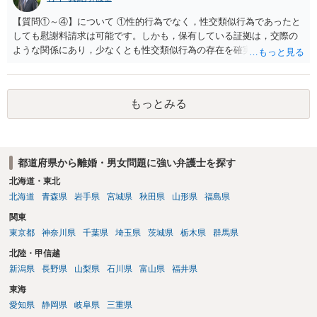
【質問①～④】について ①性的行為でなく，性交類似行為であったと
しても慰謝料請求は可能です。しかも，保有している証拠は，交際の
ような関係にあり，少なくとも性交類似行為の存在を確実に証明でき
るものです（裏を返せば，証拠で認められる範囲でしか認めていない
ことを窺わせるものです。）。ですから，慰謝料請求を進めることで
よいと思います。 ただ．慰謝料額については，婚姻破綻に至っていな
もっとみる
いとして，この点を考慮されることになるかもしれません。 ②夫との
今後のことを考えて書いてもらうか否かを検討するのがよいと思いま
す。今ある証拠以上のことを証明（証明力を強めることも含む）でき
るのであれば，前向きに検討を進めるという考え方でもよいでしょ
都道府県から離婚・男女問題に強い弁護士を探す
う。慰謝料請求としては証拠として使えることが前提であり，その価
値と夫との関係との均衡のように思います。 ③行政書士に委任をして
北海道・東北
いるのであれば，どのような内容の委任なのか不明ですが，その行政
北海道
青森県
岩手県
宮城県
秋田県
山形県
福島県
書士との協議になると思います。請求するか，訴訟にするか，その点
関東
の見極めや，相手方は性交類似行為は認めているのか，それさえも否
東京都
神奈川県
千葉県
埼玉県
茨城県
栃木県
群馬県
定しているのかによって，考え方・進め方は変わってくると思いま
す。 ④性交類似行為を認めているにもかかわらず支払を拒否するので
北陸・甲信越
あれば，本人（行政書士でも同じだと思います。）への対応ではあま
新潟県
長野県
山梨県
石川県
富山県
福井県
り変わらないように思います。減額で折り合えるなら本人様の交渉で
東海
もよいように思いますが，ゼロかどうかの観点であれば，訴訟に進む
しかなくなるようにも思います。そうしますと，お近くの弁護士に相
愛知県
静岡県
岐阜県
三重県