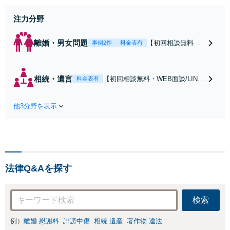
ト【宝塚駅徒歩2分｜電話・WEB面
談で全国対応】
注力分野
離婚・男女問題
【初回相談無料・
事例2件
料金表有
WEB面談/LINE相
談可】Google口コ
ミ★4.5【離婚・不
相続・遺言
【初回相談無料・WEB面談/LINE
料金表有
倫の早期解決】
相談可】Google口コミ★4.5【宝
「不利な結果にな
塚駅2分】相続トラブルを多数取
らないように」慰
他3分野を表示
り扱う実績と経験のある弁護士が
謝料・親権・財産
最適な解決策をご提案します。遺
分与、地域密着の
産分割協議の代理や遺言書の作
相談しやすい法律
成、相続放棄はお任せください
事務所でオーダー
【地域密着】
メイドの「後悔し
ない」解決を【夜
法律Q&Aを探す
間休日対応】
検索
例）
離婚 慰謝料
誹謗中傷
相続 遺産
著作物 違法