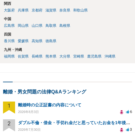
談して進めることを検討した方がよいようにも思います。
関西
大阪府
兵庫県
京都府
滋賀県
奈良県
和歌山県
中国
広島県
岡山県
山口県
鳥取県
島根県
四国
香川県
愛媛県
高知県
徳島県
九州・沖縄
福岡県
佐賀県
長崎県
熊本県
大分県
宮崎県
鹿児島県
沖縄県
離婚・男女問題の法律Q&Aランキング
1
離婚時の公正証書の内容について
6
2026年8月3日
2
ダブル不倫・借金・手切れ金だと思っていたお金を1年後いまさら脅迫罪として通知書が来てまとめて請求
3
2026年7月30日