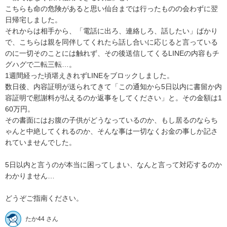
こちらも命の危険があると思い仙台までは行ったものの会わずに翌
日帰宅しました。

それからは相手から、「電話に出ろ、連絡しろ、話したい」ばかり
で、こちらは親を同伴してくれたら話し合いに応じると言っている
のに一切そのことには触れず、その後送信してくるLINEの内容もチ
グハグで二転三転…。

1週間経った頃堪えきれずLINEをブロックしました。

数日後、内容証明が送られてきて「この通知から5日以内に書留か内
容証明で慰謝料が払えるのか返事をしてください」と。その金額は1
60万円。

その書面にはお腹の子供がどうなっているのか、もし居るのならち
ゃんと中絶してくれるのか、そんな事は一切なくお金の事しか記さ
れていませんでした。

5日以内と言うのが本当に困ってしまい、なんと言って対応するのか
わかりません…

どうぞご指南ください。
たか44 さん