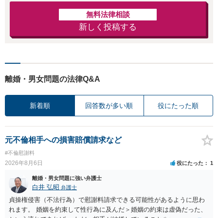
無料法律相談
新しく投稿する
離婚・男女問題の法律Q&A
新着順
回答数が多い順
役にたった順
元不倫相手への損害賠償請求など
#不倫慰謝料
2026年8月6日
役にたった
1
離婚・男女問題に強い弁護士
白井 弘昭
弁護士
貞操権侵害（不法行為）で慰謝料請求できる可能性があるように思わ
れます。 婚姻を約束して性行為に及んだ＞婚姻の約束は虚偽だった、