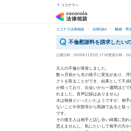
ココナラへ
ココナラ法律相談
法律Q&A
離婚・男
不倫慰謝料を請求したい
公開日時：
2020年11月5日 17:00
更新日時：
20
主人の不倫が発覚しました。

数ヵ月前から夫の様子に変化があり、浮
クトを取ることができ、結果として不貞
が残っており、出会いから一週間ほどで
れました。音声記録はありません)

夫は独身といったいたようですが、相手
ないことや衣類等から既婚であると疑っ
です。

その後主人は相手と話し合い綺麗に別れ
思えませんし、私にたいして相手の方か