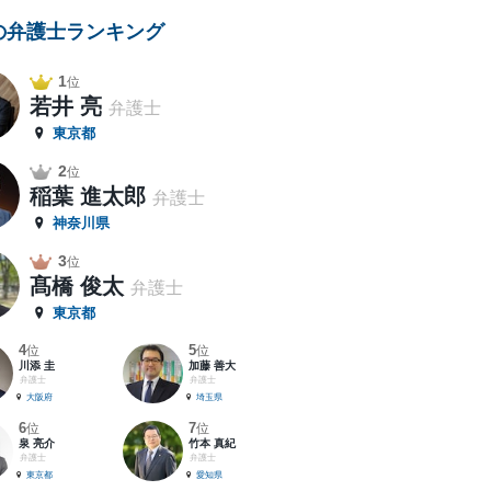
の弁護士ランキング
1
位
若井 亮
弁護士
東京都
2
位
稲葉 進太郎
弁護士
神奈川県
3
位
髙橋 俊太
弁護士
東京都
4
5
位
位
川添 圭
加藤 善大
弁護士
弁護士
大阪府
埼玉県
6
7
位
位
泉 亮介
竹本 真紀
弁護士
弁護士
東京都
愛知県