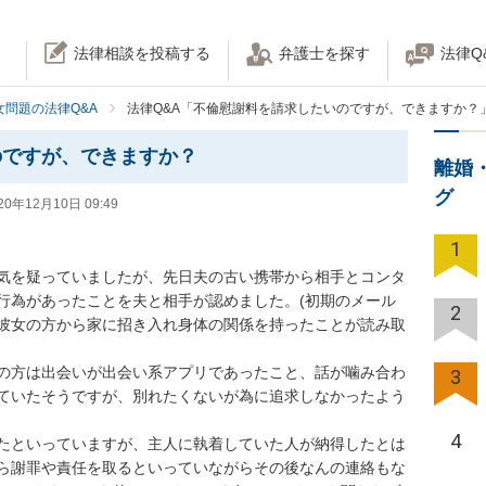
法律相談を投稿する
弁護士を探す
法律Q
女問題の法律Q&A
法律Q&A「不倫慰謝料を請求したいのですが、できますか？
のですが、できますか？
離婚
グ
20年12月10日 09:49
1
気を疑っていましたが、先日夫の古い携帯から相手とコンタ
行為があったことを夫と相手が認めました。(初期のメール
2
彼女の方から家に招き入れ身体の関係を持ったことが読み取
の方は出会いが出会い系アプリであったこと、話が噛み合わ
3
ていたそうですが、別れたくないが為に追求しなかったよう
4
たといっていますが、主人に執着していた人が納得したとは
ら謝罪や責任を取るといっていながらその後なんの連絡もな