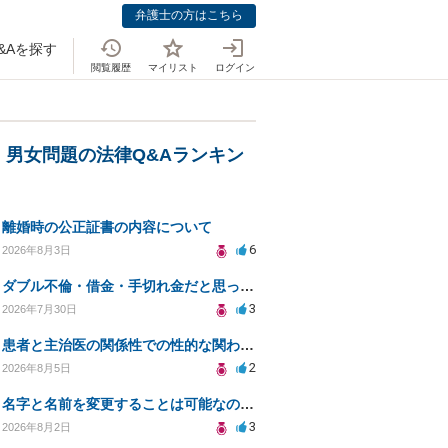
弁護士の方はこちら
&Aを探す
閲覧履歴
マイリスト
ログイン
」
・男女問題の法律Q&Aランキン
離婚時の公正証書の内容について
6
2026年8月3日
ダブル不倫・借金・手切れ金だと思っていたお金を1年後いまさら脅迫罪として通知書が来てまとめて請求
3
2026年7月30日
患者と主治医の関係性での性的な関わりからのトラブル
2
2026年8月5日
名字と名前を変更することは可能なのか？
3
2026年8月2日