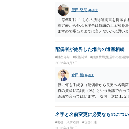
肥田 弘昭
弁護士
「毎年6月にこちらの所得証明書を提示す
算定表から外れる場合は協議の上金額を決
ますので妥当とまでは言えないかと思いま
議の上増減出来る」と「通知義務に勤務先
く事になり、上記のような文言が無くても
か？との点はそのとおりかと思います。養
配偶者が他界した場合の遺産相続
はあまりないです。ご参考にしてください
#財産分与
#親族関係
#婚姻費用(別居中の生活費
2026年8月7日
倉田 勲
弁護士
仮に何も手続き（配偶者から長男へ名義変
義の資産1/2は妻（私）という認識で合っ
認識で合ってはいます。 なお、逆に１/
人に対して自宅の評価額の１/２の代償金
名字と名前変更に必要なものについ
#患者・入所者側
#音信不通
2026年8月8日