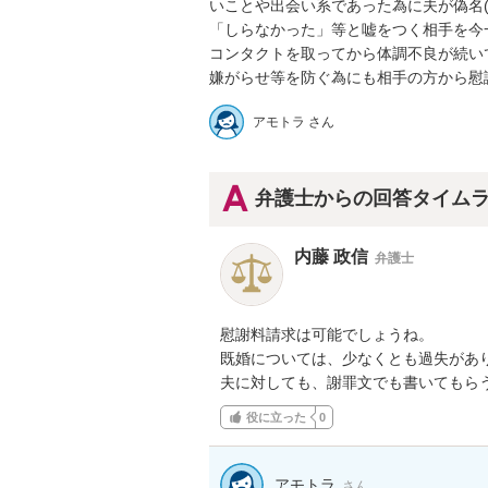
いことや出会い系であった為に夫が偽名
「しらなかった」等と嘘をつく相手を今一
コンタクトを取ってから体調不良が続い
嫌がらせ等を防ぐ為にも相手の方から慰
アモトラ さん
弁護士からの回答タイム
内藤 政信
弁護士
慰謝料請求は可能でしょうね。

既婚については、少なくとも過失があり
夫に対しても、謝罪文でも書いてもら
役に立った
0
アモトラ
さん