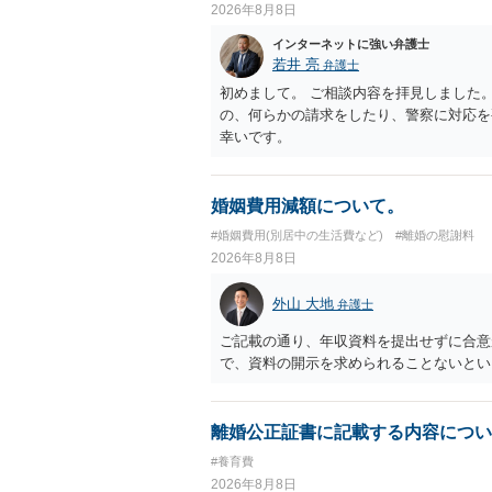
2026年8月8日
インターネットに強い弁護士
若井 亮
弁護士
初めまして。 ご相談内容を拝見しました
の、何らかの請求をしたり、警察に対応を
幸いです。
婚姻費用減額について。
#婚姻費用(別居中の生活費など)
#離婚の慰謝料
2026年8月8日
外山 大地
弁護士
ご記載の通り、年収資料を提出せずに合意
で、資料の開示を求められることないとい
離婚公正証書に記載する内容につい
#養育費
2026年8月8日