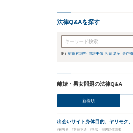
法律Q&Aを探す
例）
離婚 慰謝料
誹謗中傷
相続 遺産
著作物
離婚・男女問題の法律Q&A
新着順
出会いサイト身体目的、ヤリモク、
#被害者
#音信不通
#訴訟・損害賠償請求