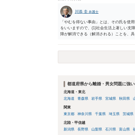
川添 圭
弁護士
「やむを得ない事由」とは、その氏を使用
をいいますので、(1)社会生活上著しい支
障が解消できる（解消される）ことを、具
中に現れた一切の事情が判断対象ですので、
出することが必要になります。「フラッシ
SDの診断基準に合致した説明とそれに沿
理的な理由の氏変更は様々な意味でハード
されるところです。、もし本人申立てをお
で、性急な申立てをせず、知識と資料をし
れます。
都道府県から離婚・男女問題に強い
北海道・東北
北海道
青森県
岩手県
宮城県
秋田県
関東
東京都
神奈川県
千葉県
埼玉県
茨城県
北陸・甲信越
新潟県
長野県
山梨県
石川県
富山県