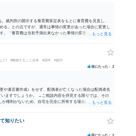
る。裁判所の開示する養育費算定表をもとに養育費を見直し、
める」との点ですが、通常は事情の変更があった場合に変更し
す。「養育費は当初予測出来なかった事情の変更により双方協
」が含まれているので、私に収入が入った事は相手に通知が行
養育費の見直しは適宜出来るかと思うのですが違うのでしょう
育費は事情の変更があった場合に変更するので毎年見直すこと
。
など)
#離婚すること自体
#調停
#裁判
役にたった
2
更や遺言書作成）をせず、配偶者が亡くなった場合は配偶者名
ていますでしょうか。 →ご相談内容を拝見する限りでは、その
２しか権利がないため、自宅を完全に所有する場合は、他の相続
の支払いが必要になります。
て知りたい
役にたった
2