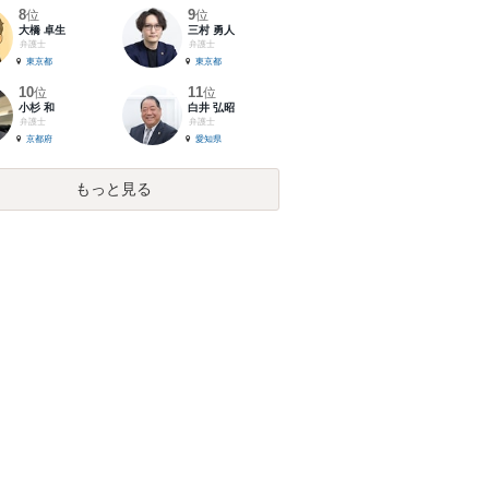
8
9
位
位
大橋 卓生
三村 勇人
弁護士
弁護士
東京都
東京都
10
11
位
位
小杉 和
白井 弘昭
弁護士
弁護士
京都府
愛知県
もっと見る