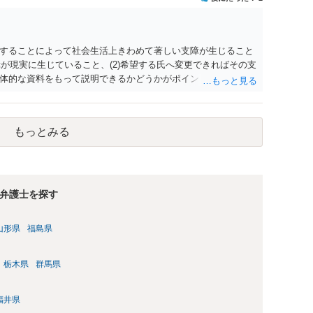
することによって社会生活上きわめて著しい支障が生じること
障が現実に生じていること、(2)希望する氏へ変更できればその支
体的な資料をもって説明できるかどうかがポイントです。 記録
上記(1)と(2)を説明できる資料は全て（ただし理路整然に）提
ュバック」とのことなので、例えば、医学上確立されているPT
う資料の提出が必要になってくるように思います。 精神的・心
もっとみる
ルがかなり高く、弁護士へ依頼しても苦労することが強く予想
考えであれば、医学知識はもちろん法律知識も要求されますの
っかりと揃えて、万全の体制で申立てに臨んだ方がよいと思わ
弁護士を探す
山形県
福島県
栃木県
群馬県
福井県