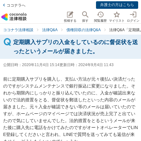
弁護士の方はこちら
ココナラへ
投稿する
探す
閲覧履歴
マイリスト
ログイン
ココナラ法律相談
法律Q&A
債権回収の法律Q&A
法律Q&A「定期
定期購入サプリの入金をしているのに督促状を送
ったというメールが届きました。
公開日時：
2020年11月4日 15:14
更新日時：
2024年9月4日 11:43
前に定期購入サプリを購入し、支払い方法が元々後払い決済だった
のですがシステムメンテナンスで銀行振込に変更になりました。そ
れから期限内にしっかりと振り込んでいたのに、入金が確認出来な
いので法的措置をとる、督促状を郵送したといった内容のメールが
届きました。元々入金が確認できない等のメールは届いていたので
すが、ホームページのマイページでは決済状況が売上完了と出てい
たので気にしていませんでした。法的措置をとるというメールが来
た後に購入先に電話をかけてみたのですがオートオペレーターでLIN
E登録してくださいと言われ、LINEで質問を送ってみても返信が来