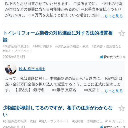
以下のとおり回答させていただきます。 ご参考までに。 ・相手の行為
が詐欺などの犯罪に当たる可能性があるのか ⇒お手当を支払うつもり
がないのに、３０万円を支払うと伝えている場合には詐欺罪に該当す
る可能性があります。 ・未払い金を回収するためにどのような法的手
段が取れるのか ⇒契約に基づく履行請求として３０万円を請求するこ
とが考えられますが、 パパ活の契約は、売春防止法に抵触する契約
トイレリフォーム業者の対応遅延に対する法的措置相
であるため、公序良俗に反する契約として 民法上無効（民法９０
談
条）となるため、相手方に請求できない可能性が高いです。 ・相手の
#内容証明作成送付
#140万円以下
#少額訴訟の相談・依頼
#契約書・借用書なし
氏名や住所が分からない状態でも対応可能なのか ⇒訴訟等の裁判上の
#個人・プライベート
手続を利用する場合には、原則として相手方の住所・氏名を把握して
2026年8月4日
役にたった
6
いる必要があります。
鈴木 祥平
弁護士
よって、私は貴殿に対し、本書面到達の日から7日以内に、下記指定口
座へ金23万円全額を振り込んで返還するよう、ここに正式に請求しま
す。 【振込先】 銀行名 ○○銀行 支店名 ○○支店 預金種別 普通
口座番号 ○○○○○○○ 口座名義 ○○○○ 万一、上記期限までに返金がな
されない場合には、貴殿には任意に返金する意思がないものと判断
し、やむを得ず、返還金23万円及びこれに対する遅延損害金の支払い
少額訟訴検討してるのですが、相手の住所がわからな
を求める民事訴訟、支払督促その他必要な法的手続を直ちに講じま
い
す。 その際には、訴訟に要する費用その他法令上認められる金員につ
#少額訴訟の相談・依頼
#個人・プライベート
#契約書・借用書なし
#140万円以下
いても併せて請求する予定ですので、あらかじめ申し添えます。 本件
2026年8月3日
役にたった
2