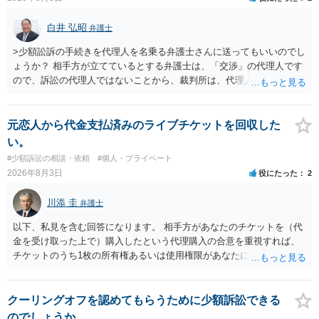
は、貴殿自らが契約を解約したことによって生じた返還義務の履行を
求めるものにすぎません。貴殿の仕入先との取引関係や返金時期など
白井 弘昭
弁護士
の内部事情は、私に対する返還義務の発生や履行時期には何ら影響を
及ぼすものではありません。 これ以上、本件の解決を不必要に遅延さ
>少額訟訴の手続きを代理人を名乗る弁護士さんに送ってもいいのでし
せることなく、誠意をもって速やかに返金手続を履行されるよう、強
ょうか？ 相手方が立てているとする弁護士は、「交渉」の代理人です
く求めます。 以上
ので、訴訟の代理人ではないことから、裁判所は、代理人宛ての訴状
を受け取ることは無いと思われます。 なお、交渉段階で代理人が就い
ている場合は、相手方（被告）の住所で訴状を作成提出し、裁判所に
代理人が就いていたことを知らせると（訴状の記載内容から明らかな
元恋人から代金支払済みのライブチケットを回収した
場合も）、裁判所が当該代理人弁護士に事前連絡し、引き続き訴訟も
い。
受任するかを聞いたうえで、受任の意志が明らかになったところで、
#少額訴訟の相談・依頼
#個人・プライベート
直接被告に送達するのではなく、代理人に訴状の受領を促すこともあ
2026年8月3日
役にたった
2
ります。 ラインのやり取りでしか証拠がないと、実際の本人性が明ら
かではありません。もちろん弁護士（２０万円の請求で代理人弁護士
川添 圭
弁護士
に委任するかも疑わしいのですが）も住所は明らかにしないでしょ
う。 何か本人を示す事実（振込先などの情報）から、相手の住所等の
以下、私見を含む回答になります。 相手方があなたのチケットを（代
情報を割り出していくしかないように思えます。 以上、ご参考まで。
金を受け取った上で）購入したという代理購入の合意を重視すれば、
チケットのうち1枚の所有権あるいは使用権限があなたにあり、チケッ
トの引渡しを求める権利があるという主張が認められやすいといえま
す。 一方、このチケット購入には「相手方と一緒に行く」という合意
も付随していたことを無視することができません。こちらを重視すれ
クーリングオフを認めてもらうために少額訴訟できる
ば、交際を終了させたことにより「一緒に行く」という結果の実現に
のでしょうか。