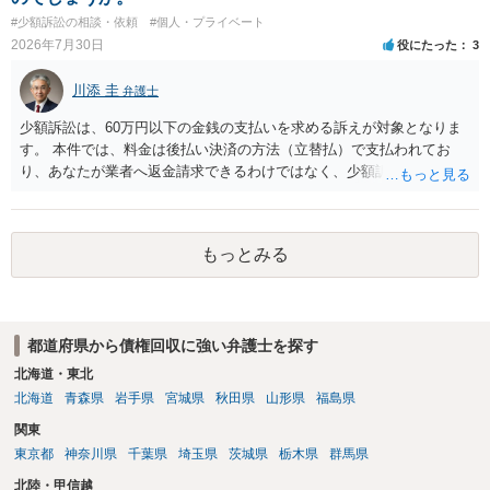
重大な障害が発生しており、当然にチケットを引き渡すべきといえる
#少額訴訟の相談・依頼
#個人・プライベート
かは微妙であり、むしろ返金すべきとするのが当事者の合理的意思に
2026年7月30日
役にたった
3
合致するのではないか、という判断に傾くことになると思います。 例
えば、当該チケットが座席指定である場合、交際を解消した2人が当日
川添 圭
弁護士
隣り合わせになることは避けたいという心理が働くことも無理からぬ
ところです。一方、チケットがエリア指定のアリーナ席であれば隣り
少額訴訟は、60万円以下の金銭の支払いを求める訴えが対象となりま
合わせにならずに済むかもしれませんし、そのチケットが入手困難で
す。 本件では、料金は後払い決済の方法（立替払）で支払われてお
あったり特別席であったりすれば、判断は変わってくるかもしれませ
り、あなたが業者へ返金請求できるわけではなく、少額訴訟は使えな
ん。当該チケットがチケット転売防止法に規定する特定興行入場券に
いと思われます。 当該事業者と後払い決済業者を被告として債務不存
該当し、券面上使用者が指定されている場合には、チケット引渡し以
在確認請求訴訟を提起することも考えられますが、まずは後払い決済
外に選択肢がない場合もあるでしょう。 このように、本件の紛争は、
業者へ（原契約のクーリング・オフの証拠の写しとともに）支払拒絶
法的には「当事者の合理的意思」がどこにあるのかを追求した解決が
もっとみる
の通知書を送り、もし訴訟や支払督促を行ってきた場合には全面的に
必要になると思われます。なかなか難しい問題なので、弁護士によっ
争う、というやり方がベターではないかと思います。弁護士会の相談
ても回答は異なるかもしれません。
センター等で、消費者問題に強い弁護士（消費者保護委員会に所属し
ているなど）へ相談されることをお勧めします。
都道府県から債権回収に強い弁護士を探す
北海道・東北
北海道
青森県
岩手県
宮城県
秋田県
山形県
福島県
関東
東京都
神奈川県
千葉県
埼玉県
茨城県
栃木県
群馬県
北陸・甲信越