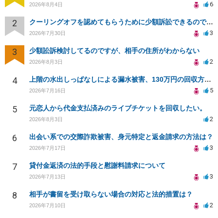
6
2026年8月4日
2
クーリングオフを認めてもらうために少額訴訟できるのでしょうか。
3
2026年7月30日
3
少額訟訴検討してるのですが、相手の住所がわからない
2
2026年8月3日
4
上階の水出しっぱなしによる漏水被害、130万円の回収方法を相談したい
5
2026年7月16日
5
元恋人から代金支払済みのライブチケットを回収したい。
2
2026年8月3日
6
出会い系での交際詐欺被害、身元特定と返金請求の方法は？
3
2026年7月17日
7
貸付金返済の法的手段と慰謝料請求について
3
2026年7月13日
8
相手が書留を受け取らない場合の対応と法的措置は？
2
2026年7月10日