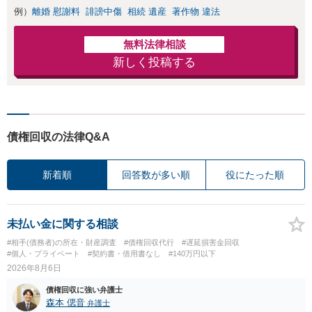
例）
離婚 慰謝料
誹謗中傷
相続 遺産
著作物 違法
無料法律相談
新しく投稿する
債権回収の法律Q&A
新着順
回答数が多い順
役にたった順
未払い金に関する相談
#相手(債務者)の所在・財産調査
#債権回収代行
#遅延損害金回収
#個人・プライベート
#契約書・借用書なし
#140万円以下
2026年8月6日
債権回収に強い弁護士
森本 偲音
弁護士