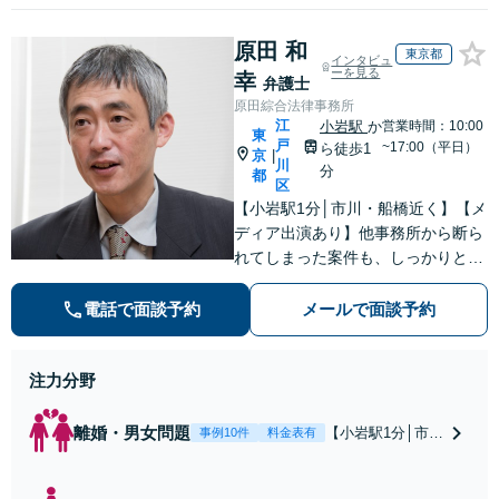
原田 和
東京都
インタビュ
ーを見る
幸
弁護士
原田綜合法律事務所
江
小岩駅
か
営業時間：10:00
東
戸
~17:00（平日）
ら徒歩1
京
|
川
分
都
区
【小岩駅1分│市川・船橋近く】【メ
ディア出演あり】他事務所から断ら
れてしまった案件も、しっかりと面
談し、法的アドバイスをいたします
【解決実績約1000件】豊富な離婚調
電話で面談予約
メールで面談予約
停・裁判実績あり【不動産業界出
身】豊富な専門知識あり
注力分野
離婚・男女問題
【小岩駅1分│市
事例10件
料金表有
川・船橋近く】高
額な慰謝料請求の