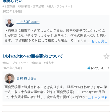
確認したい
訴訟外の交渉で相手方が認めれば負担させることができるでしょう。
#名誉毀損
#風評被害・営業妨害
#個人・プライベート
訴訟で判決となった場合は、実際の弁護士費用が認められる場合と認
2026年8月4日
められない場合があり何ともいえないところでしょう。
白井 弘昭
弁護士
＞前職場に報告すべきでしょうか？また、民事や刑事ではどういうこ
とが問題になりそうでしょうか？ おそらく、何らの問題もないと思い
ます。 学習機能をＯＮにして相談した場合、Ｃｈａｔｇｐｔがｏｐｅ
ｎＡＩに相談内容を蓄積し、他の質問者への何らかの回答の際に参照
する可能性がありますが、個人名や会社名を特定していない限り、一
般論として抽象化されて回答に織り込まれる可能性が生じるにすぎま
14才の少女への面会要求について
せんので、その情報自体が、秘密情報に当たるとは思えませんし、名
#個人・プライベート
#加害者
#被害者
誉棄損として、個人や会社に対する誹謗中傷の不特定多数への公開に
2026年8月4日
役にたった
1
当たるとも思われません。 もちろん、誰がその内容をｃｈａｔｇｐｔ
に入力したかも第三者にしられることはないので、個人や会社の特定
奥村 徹
弁護士
をせずに書き込んだことで（おそらく特定して書き込んだとして
も）、相談者さんが刑事民事の責任に問われることはないでしょう。
面会要求罪で逮捕されることはあります。 確率の％はわかりません 第
私見ながらご参考まで。
一八二条（十六歳未満の者に対する面会要求等） 1 わいせつの目的
で、十六歳未満の者に対し、次の各号に掲げるいずれかの行為をした
者（当該十六歳未満の者が十三歳以上である場合については、その者
が生まれた日より五年以上前の日に生まれた者に限る。）は、一年以
下の拘禁刑又は五十万円以下の罰金に処する。 一 威迫し、偽計を用