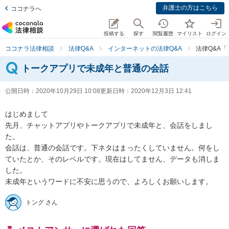
弁護士の方はこちら
ココナラへ
投稿する
探す
閲覧履歴
マイリスト
ログイン
ココナラ法律相談
法律Q&A
インターネットの法律Q&A
法律Q&A
トークアプリで未成年と普通の会話
公開日時：
2020年10月29日 10:08
更新日時：
2020年12月3日 12:41
はじめまして

先月、チャットアプリやトークアプリで未成年と、会話をしまし
た。

会話は、普通の会話です。下ネタはまったくしていません。何をし
ていたとか、そのレベルです。現在はしてません、データも消しま
した。

未成年というワードに不安に思うので、よろしくお願いします。
トング さん