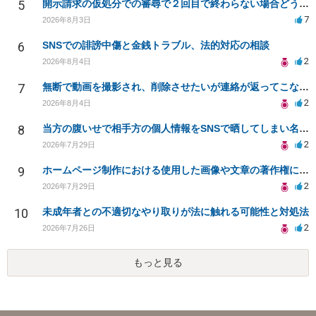
5
開示請求の仮処分での審尋で２回目で終わらない場合どうしたらいいですか
7
2026年8月3日
6
SNSでの誹謗中傷と金銭トラブル、法的対応の相談
2
2026年8月4日
7
無断で動画を撮影され、削除させたいが連絡が返ってこない。
2
2026年8月4日
8
当方の腹いせで相手方の個人情報をSNSで晒してしまい名誉毀損させてしまったかもしれない
2
2026年7月29日
9
ホームページ制作における使用した画像や文章の著作権について
2
2026年7月29日
10
未成年者との不適切なやり取りが法に触れる可能性と対処法
2
2026年7月26日
もっと見る