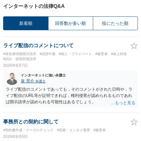
インターネットの法律Q&A
新着順
回答数が多い順
役にたった順
ライブ配信のコメントについて
#発信者情報開示請求
#誹謗中傷
#個人・プライベート
#被害者
#炎上対策
#訴訟・損害賠償請求
2026年8月7日
インターネットに強い弁護士
泉 亮介
弁護士
ライブ配信のコメントであっても，そのコメントがされた日時や，ラ
イブ配信のURL等が証明できれば，権利侵害が認められるものであれ
ば開示請求が認められる可能性はあるでしょう。
事務所との契約に関して
#契約書作成・リーガルチェック
#芸能・エンタメ業界
#被害者
2026年8月6日