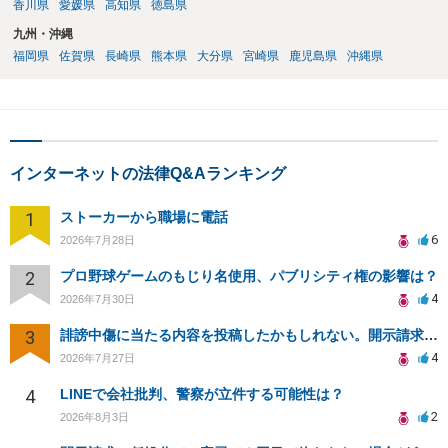
香川県
愛媛県
高知県
徳島県
九州・沖縄
福岡県
佐賀県
長崎県
熊本県
大分県
宮崎県
鹿児島県
沖縄県
インターネットの法律Q&Aランキング
1
ストーカーから職場に電話
6
2026年7月28日
2
プロ野球ゲームのもじり名使用、パブリシティ権の影響は？
4
2026年7月30日
3
誹謗中傷に当たる内容を投稿したかもしれない。開示請求や民事刑事裁判に発展しうるのか教えて欲しい。
4
2026年7月27日
4
LINEで会社批判、警察が立件する可能性は？
2
2026年8月3日