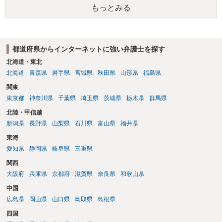
もっとみる
い又は誘惑して面会を要求すること。 二 拒まれたにもかかわらず、
反復して面会を要求すること。 三 金銭その他の利益を供与し、又は
その申込み若しくは約束をして面会を要求すること。 2前項の罪を犯
し、よってわいせつの目的で当該十六歳未満の者と面会をした者は、
都道府県からインターネットに強い弁護士を探す
二年以下の拘禁刑又は百万円以下の罰金に処する。
北海道・東北
北海道
青森県
岩手県
宮城県
秋田県
山形県
福島県
関東
東京都
神奈川県
千葉県
埼玉県
茨城県
栃木県
群馬県
北陸・甲信越
新潟県
長野県
山梨県
石川県
富山県
福井県
東海
愛知県
静岡県
岐阜県
三重県
関西
大阪府
兵庫県
京都府
滋賀県
奈良県
和歌山県
中国
広島県
岡山県
山口県
鳥取県
島根県
四国