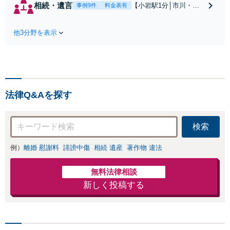
回避、裁判提起前
相続・遺言
【小岩駅1分│市川・船
事例9件
料金表有
の和解、子の認知
橋近く】【不動産業界
と養育費請求など
出身】不動産を含む複
実績多数【不動産
他3分野を表示
雑な相続の手続き、遺
業界出身】知見を
言書作成に強みあり！
活かし、持ち家の
【江戸川区内出張サー
財産分与に対応！
ビス実施中】来所が難
離婚に関するお悩
しい地域の皆さまも、
みは、お気軽にご
気兼ねなくお問い合わ
相談ください【メ
法律Q&Aを探す
せください【メディア
ディア出演】【早
出演】【早朝・夜間・
朝・夜間対応可】
休日対応可】
検索
例）
離婚 慰謝料
誹謗中傷
相続 遺産
著作物 違法
無料法律相談
新しく投稿する