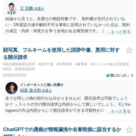
王 宣麟
弁護士
結論から言うと、弁護士の相談対象です。 契約書が交付されていな
い・2年固定の途中解約不可を事前に説明されていなかった点は、契約
の成立・内容・拘束力を争う余地がある典型例です。 まずは、運営と
のやり取り、規約のスクショ等の証拠を集めて、弁護士に相談されて
みてはいかがでしょうか。 また同時並行で（もしまだされていないの
であれば）書面で退所意思の明確化はしておくべきだと考えます。
顔写真、フルネームを使用した誹謗中傷、悪用に対す
る開示請求
#発信者情報開示請求
#誹謗中傷
#名誉毀損
#被害者
#ネット上の個人特定被害
#訴訟・損害賠償請求
2026年8月5日
役にたった
1
インターネットに強い弁護士
稲葉 進太郎
弁護士
全てが同じ人物の犯行かは分かりませんが、開示請求は可能でしょう
か？ →５ｃｈの方の開示請求は内容からして難しいでしょう。 XとIns
tagramの方は内容からして開示請求ができる可能性が高いでしょう。
ただ、アカウントが削除されていると開示請求は失敗する可能性が高
いでしょう。７月中にアカウントが削除されている場合、今から進め
ても失敗する可能性が高いように思われます。 相手を特定できた場
ChatGPTでの愚痴が情報漏洩や名誉毀損に該当するか
合、相手に全ての弁護士費用を負担させることは可能でしょうか？ →