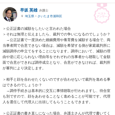
早坂 英雄
弁護士
埼玉県
>
さいたま市浦和区
＞公正証書の減額をしたいと言われた場合

＞それは無理と伝えましたら、裁判での争いになるのでしょうか？

　→公正証書で一度決めた婚姻費用や養育費を減額する場合で、両
当事者間で合意できない場合は、減額を希望する側が家庭裁判所に
減額調停の申立てをすることになります。調停において、減額の理
由や逆に応じられない理由等をそれぞれの当事者から聴取して金額
面で合意ができれば調停成立となり、合意ができなければ、裁判所
が審判により決定します。

＞相手と顔を合わせたくないのですが合わせないで裁判を進める事
はできるのでしょうか？

　→調停手続きは基本的に交互に事情聴取が行われますし、待合室
も別ですので、顔をあわせることなく進めることが可能です。代理
人を選任して代理人に出頭してもらうこともできます。

＞公正証書の書き直しになった場合、弁護士さんが代理で書いてく