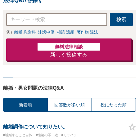
法律Q&Aを探す
検索
例）
離婚 慰謝料
誹謗中傷
相続 遺産
著作物 違法
無料法律相談
新しく投稿する
離婚・男女問題の法律Q&A
新着順
回答数が多い順
役にたった順
離婚調停について知りたい。
#離婚すること自体
#性格の不一致
#モラハラ