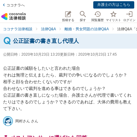
弁護士の方はこちら
ココナラへ
投稿する
探す
閲覧履歴
マイリスト
ログイン
ココナラ法律相談
法律Q&A
離婚・男女問題の法律Q&A
法律Q&A
公正証書の書き直し代理人
公開日時：
2020年10月23日 13:20
更新日時：
2020年10月23日 17:45
公正証書の減額をしたいと言われた場合

それは無理と伝えましたら、裁判での争いになるのでしょうか？

相手と顔を合わせたくないのですが

合わせないで裁判を進める事はできるのでしょうか？

公正証書の書き直しになった場合、弁護士さんが代理で書いてくれ
たりはできるのでしょうか？できるのであれば、大体の費用も教え
岡村さん さん