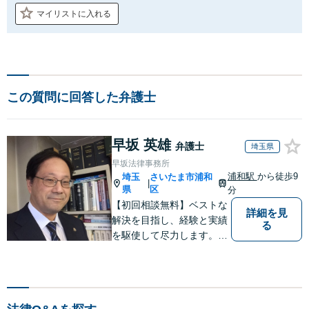
マイリストに入れる
この質問に回答した弁護士
早坂 英雄
弁護士
埼玉県
早坂法律事務所
浦和駅
から徒歩9
埼玉
さいたま市浦和
|
県
区
分
【初回相談無料】ベストな
詳細を見
解決を目指し、経験と実績
る
を駆使して尽力します。お
困りの方はお気軽にご相談
ください。