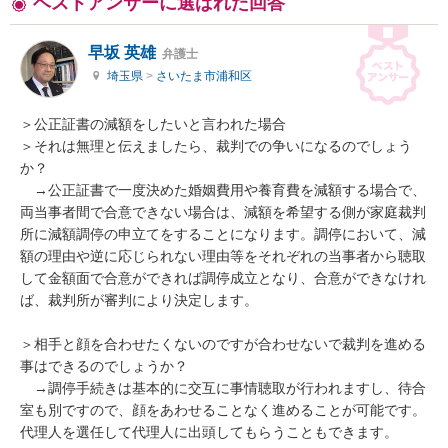
ベストアンサーに選ばれた回答
早坂 英雄
弁護士
埼玉県
>
さいたま市浦和区
＞公正証書の減額をしたいと言われた場合

＞それは無理と伝えましたら、裁判での争いになるのでしょう
か？

　→公正証書で一度決めた婚姻費用や養育費を減額する場合で、
両当事者間で合意できない場合は、減額を希望する側が家庭裁判
所に減額調停の申立てをすることになります。調停において、減
額の理由や逆に応じられない理由等をそれぞれの当事者から聴取
して金額面で合意ができれば調停成立となり、合意ができなけれ
ば、裁判所が審判により決定します。

＞相手と顔を合わせたくないのですが合わせないで裁判を進める
事はできるのでしょうか？

　→調停手続きは基本的に交互に事情聴取が行われますし、待合
室も別ですので、顔をあわせることなく進めることが可能です。
代理人を選任して代理人に出頭してもらうこともできます。
