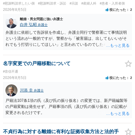
#慰謝料請求したい側
#慰謝料請求・訴訟
#示談
#産婦人科
#患者・入所者側
2026年8月5日
役にたった
2
離婚・男女問題に強い弁護士
白井 弘昭
弁護士
弁護士に依頼して告訴状を作成し、弁護士同行で警察署にて事情説明
という流れが一般的ですが、警察から「被害届は、出してもいいがそ
れでもう打切りにしてほしい」と言われているのでしたら、あまり結
論は変わらないかもしれないですね。 所轄の警察を飛び越えて、直接
検察庁に訴えるのもありかもしれないですが、実際に捜査をするの
は、結局所轄だと思われますので、やはり結論は変わらないかもしれ
名字変更での戸籍移動について
ないです。 一度、最寄りの「刑事に強い」とうたっている弁護士に相
#音信不通
談してみてはいかがでしょうか。 以上、ご参考まで。
2026年8月5日
役にたった
2
川添 圭
弁護士
戸籍法107条1項の氏（及び氏の振り仮名）の変更では、新戸籍編製等
の戸籍変動は発生せず、戸籍事項の氏（及び氏の振り仮名）の記載が
変更されるだけです。
不貞行為に対する離婚に有利な証拠収集方法と法的手