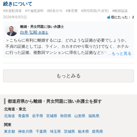
続きについて
#有責配偶者
#不倫慰謝料
#財産分与
#養育費
#異性関係(不貞等)
#離婚協議
2026年8月5日
役にたった
2
離婚・男女問題に強い弁護士
白井 弘昭
弁護士
＞こちらに有利に離婚するには、どのような証拠が必要でしょうか。
不貞の証拠としては、ライン、カカオのやり取りだけでなく、ホテル
に行った証拠、複数回マンションに滞在した証拠などが有効です。 不
貞の証拠があれば、離婚をさらに有利に進める（離婚したい時期に離
婚する、慰謝料をとるなど）ことができると思われます。 ただし、不
貞発覚後、長期間同居を続けると、不貞を許したとの評価につながる
もっとみる
場合がありますので、ご注意ください。 以上、ご参考まで。
都道府県から離婚・男女問題に強い弁護士を探す
北海道・東北
北海道
青森県
岩手県
宮城県
秋田県
山形県
福島県
関東
東京都
神奈川県
千葉県
埼玉県
茨城県
栃木県
群馬県