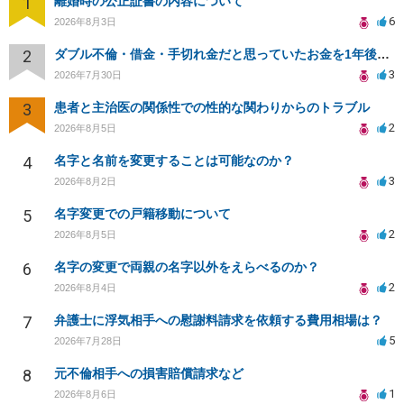
1
離婚時の公正証書の内容について
6
2026年8月3日
2
ダブル不倫・借金・手切れ金だと思っていたお金を1年後いまさら脅迫罪として通知書が来てまとめて請求
3
2026年7月30日
3
患者と主治医の関係性での性的な関わりからのトラブル
2
2026年8月5日
4
名字と名前を変更することは可能なのか？
3
2026年8月2日
5
名字変更での戸籍移動について
2
2026年8月5日
6
名字の変更で両親の名字以外をえらべるのか？
2
2026年8月4日
7
弁護士に浮気相手への慰謝料請求を依頼する費用相場は？
5
2026年7月28日
8
元不倫相手への損害賠償請求など
1
2026年8月6日