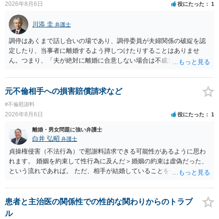
2026年8月6日
役にたった
1
川添 圭
弁護士
調停はあくまで話し合いの場であり、調停委員が夫婦関係の破綻を認
定したり、当事者に離婚するよう押しつけたりすることはありませ
ん。つまり、「夫が絶対に離婚に合意しない場合は不成立になり」、
離婚訴訟を提起して離婚を命じる判決を得て確定しなければ離婚はで
きません。 調停段階での離婚成立を希望するなら、夫が離婚に前向き
になるような条件提示をする等、模索するほかありません（極端な話
元不倫相手への損害賠償請求など
をいえば、夫から「この条件なら離婚してもよい」として提示された
#不倫慰謝料
条件を全部丸呑みする、という方法しかないかもしれません）。た
2026年8月6日
役にたった
1
だ、離婚訴訟をしたくないという考えを見透かされてしまうと、逆に
足下を見られてしまいますので、注意する必要があります。 夫が離婚
離婚・男女問題に強い弁護士
に抵抗する可能性が高いのであれば、むしろ淡々と調停不成立にして
白井 弘昭
弁護士
離婚訴訟で離婚原因を主張し、判決へ持っていく方が近道であること
貞操権侵害（不法行為）で慰謝料請求できる可能性があるように思わ
も少なくありません。見通し等を含め、弁護士へ相談・依頼した方が
れます。 婚姻を約束して性行為に及んだ＞婚姻の約束は虚偽だった、
よいと思います。
という流れであれば。 ただ、相手が結婚していることを知って行為に
及んでいるのであれば、婚姻できないことについて相談者さんの帰責
性も認められそうですので、あまり慰謝料は高額にならないように思
われます。 一度、最寄りの弁護士に相談してみてください。
患者と主治医の関係性での性的な関わりからのトラブ
ル