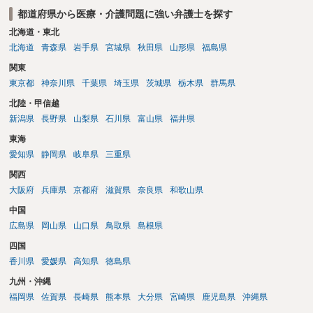
われます。
がより大きくなると評価できるからです。 このように見積もられる慰
都道府県から医療・介護問題に強い弁護士を探す
謝料の金額が病院の譲歩部分よりも少ない、とはなかなかいえないで
北海道・東北
しょう。そうすると、金額については増額が見込まれるます。 以上述
北海道
青森県
岩手県
宮城県
秋田県
山形県
福島県
べましたが、不妊治療における通院頻度、通院のタイミングの限定性
や診察、侵襲等の身体への負荷等の様々な負担は、相当程度女性側の
関東
方が高いでしょう。奥様が（文面からご相談者様はご主人様と拝察し
東京都
神奈川県
千葉県
埼玉県
茨城県
栃木県
群馬県
ております。）この病院で不妊治療を継続されるご意向があるのか、
北陸・甲信越
をよく確認することが適切な解決に向かうためには重要だと考えま
新潟県
長野県
山梨県
石川県
富山県
福井県
す。
東海
愛知県
静岡県
岐阜県
三重県
関西
大阪府
兵庫県
京都府
滋賀県
奈良県
和歌山県
中国
広島県
岡山県
山口県
鳥取県
島根県
四国
香川県
愛媛県
高知県
徳島県
九州・沖縄
福岡県
佐賀県
長崎県
熊本県
大分県
宮崎県
鹿児島県
沖縄県