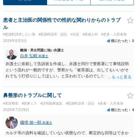
患者と主治医の関係性での性的な関わりからのトラブ
ル
#慰謝料請求したい側
#慰謝料請求・訴訟
#示談
#産婦人科
#患者・入所者側
2026年8月5日
役にたった
2
離婚・男女問題に強い弁護士
白井 弘昭
弁護士
弁護士に依頼して告訴状を作成し、弁護士同行で警察署にて事情説明
という流れが一般的ですが、警察から「被害届は、出してもいいがそ
れでもう打切りにしてほしい」と言われているのでしたら、あまり結
論は変わらないかもしれないですね。 所轄の警察を飛び越えて、直接
検察庁に訴えるのもありかもしれないですが、実際に捜査をするの
は、結局所轄だと思われますので、やはり結論は変わらないかもしれ
鼻整形のトラブルに関して
ないです。 一度、最寄りの「刑事に強い」とうたっている弁護士に相
#美容整形
#医療ミス
#説明義務違反
#慰謝料請求・訴訟
#患者・入所者側
談してみてはいかがでしょうか。 以上、ご参考まで。
2026年7月29日
役にたった
4
國増 雄一郎
弁護士
カルテ等の資料を確認していない状態なので、断定的な回答はできか