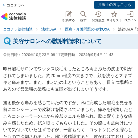
弁護士の方はこちら
ココナラへ
投稿する
探す
閲覧履歴
マイリスト
ログイン
ココナラ法律相談
法律Q&A
医療・介護問題の法律Q&A
法律Q&A
美容サロンへの慰謝料請求について
公開日時：
2020年10月23日 09:11
更新日時：
2024年9月4日 11:43
昨日眉毛サロンでワックス脱毛をしたところ両まぶたの皮まで剥が
されてしまいました。約20mm程度の大きさで、顔を洗うとズキズ
キと痛みます。また、まぶたの上ということもあり、目立つ場所に
あるので営業職の業務にも支障が出てしまいそうです。

施術後から痛みを感じていたのですが、私に完成した眉毛を見せる
前にコンシーラーで皮剥けを隠されていました。痛みを指摘したと
ころコンシーラーの上から冷却ジェルを塗られ、脳に響くような痛
みを感じたため、拭き取ってもらいました。その際にも皮向けにつ
いて気付いていたはずですが、一言もなく、コットンに水を濡らし
たもので冷却されました。帰宅後確認すると、皮がむけており、出