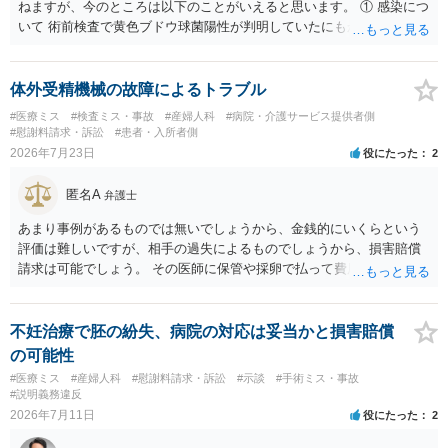
ねますが、今のところは以下のことがいえると思います。 ① 感染につ
いて 術前検査で黄色ブドウ球菌陽性が判明していたにもかかわらず、
予防的抗菌処置を行わずに手術を施行したことについて、当時の標準
的な医療水準に照らして相当でないと判断された場合には、相手方の
過失が認められる可能性があります。 当時の標準的な医療水準につい
体外受精機械の故障によるトラブル
ては、リサーチの必要性があると思います。 ② 肋軟骨採取について
#医療ミス
#検査ミス・事故
#産婦人科
#病院・介護サービス提供者側
仮に左右でリスクが著しくことなるという事実が立証できるのであれ
#慰謝料請求・訴訟
#患者・入所者側
ば、それに関する説明や選択の機会が与えられなかったことは、説明
2026年7月23日
役にたった
2
義務違反にあたり、慰謝料が請求できる可能性があります。 ③ 鼻孔縁
挙上について 施術内容に「鼻孔緑挙上」が含まれる合意がある事実
匿名A
弁護士
と、それを相手方が勝手に取りやめた事実を立証できれば、債務不履
行責任を追及できる可能性があります。 また術中の変更可能性に関す
あまり事例があるものでは無いでしょうから、金銭的にいくらという
る事前の説明がなされていないのであれば、説明義務違反にあたり、
評価は難しいですが、相手の過失によるものでしょうから、損害賠償
これについても損害賠償請求できる可能性があります。 詳しくは、術
請求は可能でしょう。 その医師に保管や採卵で払って費用の返金＋α
前説明書や同意書の内容を精査する必要があります。 なお、請求書に
（ここがいくらになるか、相場はわかりませんが）の請求になるかと
鼻孔緑挙上が実施内容として記載されている事実は、施術内容に鼻孔
思います。
緑挙上が含まれる合意がある事実を推認させる事実になると思われま
不妊治療で胚の紛失、病院の対応は妥当かと損害賠償
す。 ④当初の手術費用の返金や、他院での修正手術費用についても補
の可能性
償を求めることが可能かについて 上記①〜③で記載された相手方の過
#医療ミス
#産婦人科
#慰謝料請求・訴訟
#示談
#手術ミス・事故
失又は債務不履行（他に過失又は債務不履行がある場合はそれも含
#説明義務違反
む）が認定され、それらと損害（当初の手術費用や他院での修正手術
2026年7月11日
役にたった
2
費用）との間に相当因果関係が認められる場合は、補償を求めること
は可能です。 以上です。 何かあればご連絡ください。