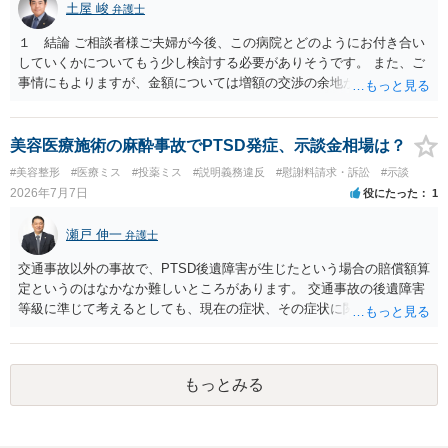
土屋 峻
弁護士
１ 結論 ご相談者様ご夫婦が今後、この病院とどのようにお付き合い
していくかについてもう少し検討する必要がありそうです。 また、ご
事情にもよりますが、金額については増額の交渉の余地がありそうで
す。 ２ 理由 グレード４ＢＡの胚盤胞が失われたということで、病院
への不信感や失望のお気持ちがあろうかと存じます。他方で、「今後
の採卵・培養・凍結工程で、今回関わった培養士を自分たちの治療に
美容医療施術の麻酔事故でPTSD発症、示談金相場は？
関与させないよう求める」ご意向があるのであれば、今後この病院で
#美容整形
#医療ミス
#投薬ミス
#説明義務違反
#慰謝料請求・訴訟
#示談
の不妊治療を継続するお考えがあるように思われます。仮に、今後も
2026年7月7日
役にたった
1
この病院での不妊治療を継続するのであれば、解決の方法として訴訟
は選択しづらく、交渉ベースでの解決が望ましいでしょう。 その上
瀬戸 伸一
弁護士
で、病院の提案内容を検討すると、約５万３千円の内訳は、６個分の
培養・凍結費用の保険負担分とのことですから、今回失われた胚盤胞
交通事故以外の事故で、PTSD後遺障害が生じたという場合の賠償額算
のみならず、維持されている５個分の胚盤胞についても病院負担とし
定というのはなかなか難しいところがあります。 交通事故の後遺障害
ており、この点は病院の譲歩部分と評価できるでしょう（診療報酬点
等級に準じて考えるとしても、現在の症状、その症状に関する医療記
数K917参照）。 他方で、４ＢＡというグレードが高い胚盤胞の移植が
録、質問者様の事故前の年収額等の記録がないとなかなか判断でき
叶わなくなったことについては、慰謝料を主張したいところです。こ
ず、あっても、一定の検討をしないと算定は難しいと思いますので、
の点、ご相談者様ご夫婦、特に奥様のご年齢は、主張内容に影響を及
一般的には無料相談で確度の高い回答は得られないと思われます。 現
ぼす要因となるでしょう。すなわち、加齢による妊孕性の低下や治療
もっとみる
在の提案額で不満という場合、一般的には弁護士に依頼をして訴訟と
開始時43歳未満という保険適用の制約からすれば、ご年齢が高ければ
いう手続きをとったほうが、時間と手間はかかりますが、賠償額は多
（一つの基準としては40歳、43歳でしょうか）、グレード４ＢＡの胚
くなる傾向にありますので、お近くの弁護士に依頼をするとよいと思
盤胞を移植することができなかったことについての精神的苦痛の程度