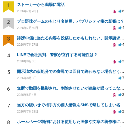
1
ストーカーから職場に電話
6
2026年7月28日
2
プロ野球ゲームのもじり名使用、パブリシティ権の影響は？
4
2026年7月30日
3
誹謗中傷に当たる内容を投稿したかもしれない。開示請求や民事刑事裁判に発展しうるのか教えて欲しい。
4
2026年7月27日
4
LINEで会社批判、警察が立件する可能性は？
2
2026年8月3日
5
開示請求の仮処分での審尋で２回目で終わらない場合どうしたらいいですか
7
2026年8月3日
6
無断で動画を撮影され、削除させたいが連絡が返ってこない。
2
2026年8月4日
7
当方の腹いせで相手方の個人情報をSNSで晒してしまい名誉毀損させてしまったかもしれない
2
2026年7月29日
8
ホームページ制作における使用した画像や文章の著作権について