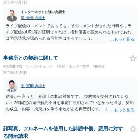
2026年8月7日
インターネットに強い弁護士
泉 亮介
弁護士
ライブ配信のコメントであっても，そのコメントがされた日時や，ラ
イブ配信のURL等が証明できれば，権利侵害が認められるものであれ
ば開示請求が認められる可能性はあるでしょう。
事務所との契約に関して
#契約書作成・リーガルチェック
#芸能・エンタメ業界
#被害者
2026年8月6日
王 宣麟
弁護士
結論から言うと、弁護士の相談対象です。 契約書が交付されていな
い・2年固定の途中解約不可を事前に説明されていなかった点は、契約
の成立・内容・拘束力を争う余地がある典型例です。 まずは、運営と
のやり取り、規約のスクショ等の証拠を集めて、弁護士に相談されて
みてはいかがでしょうか。 また同時並行で（もしまだされていないの
であれば）書面で退所意思の明確化はしておくべきだと考えます。
顔写真、フルネームを使用した誹謗中傷、悪用に対す
る開示請求