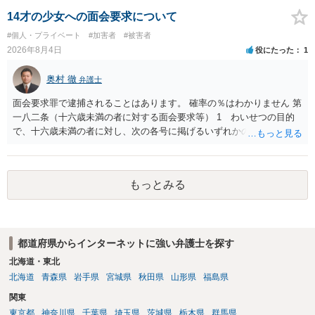
する可能性がありますが、個人名や会社名を特定していない限り、一
般論として抽象化されて回答に織り込まれる可能性が生じるにすぎま
14才の少女への面会要求について
せんので、その情報自体が、秘密情報に当たるとは思えませんし、名
#個人・プライベート
#加害者
#被害者
誉棄損として、個人や会社に対する誹謗中傷の不特定多数への公開に
2026年8月4日
役にたった
1
当たるとも思われません。 もちろん、誰がその内容をｃｈａｔｇｐｔ
に入力したかも第三者にしられることはないので、個人や会社の特定
奥村 徹
弁護士
をせずに書き込んだことで（おそらく特定して書き込んだとして
も）、相談者さんが刑事民事の責任に問われることはないでしょう。
面会要求罪で逮捕されることはあります。 確率の％はわかりません 第
私見ながらご参考まで。
一八二条（十六歳未満の者に対する面会要求等） 1 わいせつの目的
で、十六歳未満の者に対し、次の各号に掲げるいずれかの行為をした
者（当該十六歳未満の者が十三歳以上である場合については、その者
が生まれた日より五年以上前の日に生まれた者に限る。）は、一年以
下の拘禁刑又は五十万円以下の罰金に処する。 一 威迫し、偽計を用
もっとみる
い又は誘惑して面会を要求すること。 二 拒まれたにもかかわらず、
反復して面会を要求すること。 三 金銭その他の利益を供与し、又は
その申込み若しくは約束をして面会を要求すること。 2前項の罪を犯
し、よってわいせつの目的で当該十六歳未満の者と面会をした者は、
都道府県からインターネットに強い弁護士を探す
二年以下の拘禁刑又は百万円以下の罰金に処する。
北海道・東北
北海道
青森県
岩手県
宮城県
秋田県
山形県
福島県
関東
東京都
神奈川県
千葉県
埼玉県
茨城県
栃木県
群馬県