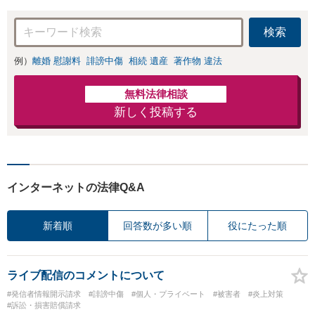
出演】【早朝・夜間・
朝・夜間対応可】
休日対応可】
検索
例）
離婚 慰謝料
誹謗中傷
相続 遺産
著作物 違法
無料法律相談
新しく投稿する
インターネットの法律Q&A
新着順
回答数が多い順
役にたった順
ライブ配信のコメントについて
#発信者情報開示請求
#誹謗中傷
#個人・プライベート
#被害者
#炎上対策
#訴訟・損害賠償請求