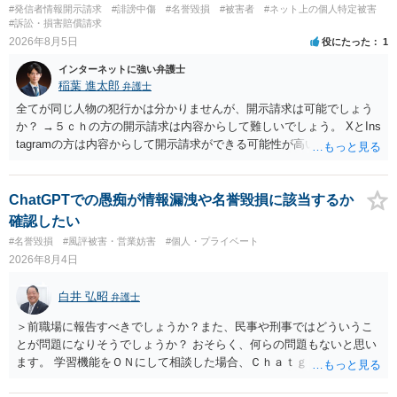
#発信者情報開示請求
#誹謗中傷
#名誉毀損
#被害者
#ネット上の個人特定被害
#訴訟・損害賠償請求
2026年8月5日
役にたった
1
インターネットに強い弁護士
稲葉 進太郎
弁護士
全てが同じ人物の犯行かは分かりませんが、開示請求は可能でしょう
か？ →５ｃｈの方の開示請求は内容からして難しいでしょう。 XとIns
tagramの方は内容からして開示請求ができる可能性が高いでしょう。
ただ、アカウントが削除されていると開示請求は失敗する可能性が高
いでしょう。７月中にアカウントが削除されている場合、今から進め
ても失敗する可能性が高いように思われます。 相手を特定できた場
ChatGPTでの愚痴が情報漏洩や名誉毀損に該当するか
合、相手に全ての弁護士費用を負担させることは可能でしょうか？ →
確認したい
訴訟外の交渉で相手方が認めれば負担させることができるでしょう。
#名誉毀損
#風評被害・営業妨害
#個人・プライベート
訴訟で判決となった場合は、実際の弁護士費用が認められる場合と認
2026年8月4日
められない場合があり何ともいえないところでしょう。
白井 弘昭
弁護士
＞前職場に報告すべきでしょうか？また、民事や刑事ではどういうこ
とが問題になりそうでしょうか？ おそらく、何らの問題もないと思い
ます。 学習機能をＯＮにして相談した場合、Ｃｈａｔｇｐｔがｏｐｅ
ｎＡＩに相談内容を蓄積し、他の質問者への何らかの回答の際に参照