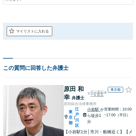
マイリストに入れる
この質問に回答した弁護士
原田 和
東京都
インタビュ
ーを見る
幸
弁護士
原田綜合法律事務所
江
小岩駅
か
営業時間：10:00
東
戸
~17:00（平日）
ら徒歩1
京
|
川
分
都
区
【小岩駅1分│市川・船橋近く】【メ