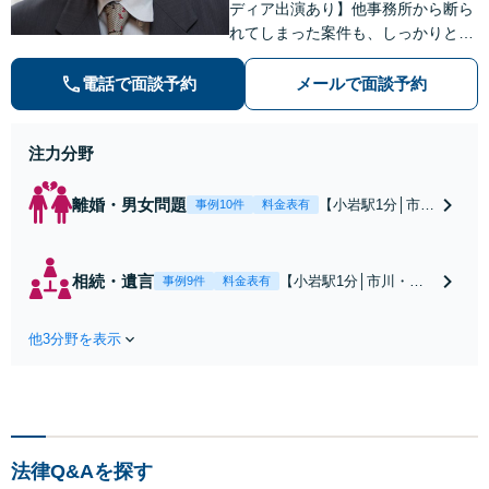
ディア出演あり】他事務所から断ら
れてしまった案件も、しっかりと面
談し、法的アドバイスをいたします
【解決実績約1000件】豊富な離婚調
電話で面談予約
メールで面談予約
停・裁判実績あり【不動産業界出
身】豊富な専門知識あり
注力分野
離婚・男女問題
【小岩駅1分│市
事例10件
料金表有
川・船橋近く】高
額な慰謝料請求の
回避、裁判提起前
相続・遺言
【小岩駅1分│市川・船
事例9件
料金表有
の和解、子の認知
橋近く】【不動産業界
と養育費請求など
出身】不動産を含む複
実績多数【不動産
他3分野を表示
雑な相続の手続き、遺
業界出身】知見を
言書作成に強みあり！
活かし、持ち家の
【江戸川区内出張サー
財産分与に対応！
ビス実施中】来所が難
離婚に関するお悩
しい地域の皆さまも、
みは、お気軽にご
気兼ねなくお問い合わ
相談ください【メ
法律Q&Aを探す
せください【メディア
ディア出演】【早