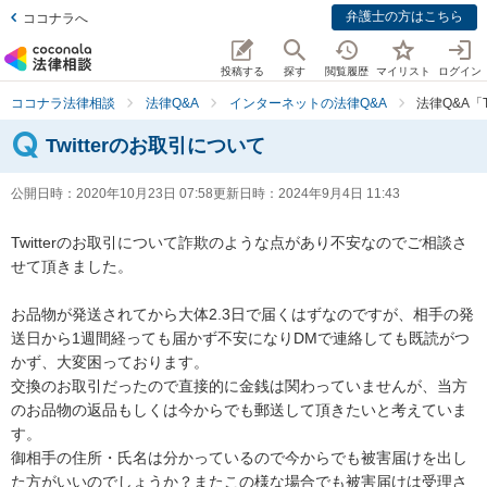
弁護士の方はこちら
ココナラへ
投稿する
探す
閲覧履歴
マイリスト
ログイン
ココナラ法律相談
法律Q&A
インターネットの法律Q&A
法律Q&A「
Twitterのお取引について
公開日時：
2020年10月23日 07:58
更新日時：
2024年9月4日 11:43
Twitterのお取引について詐欺のような点があり不安なのでご相談さ
せて頂きました。

お品物が発送されてから大体2.3日で届くはずなのですが、相手の発
送日から1週間経っても届かず不安になりDMで連絡しても既読がつ
かず、大変困っております。

交換のお取引だったので直接的に金銭は関わっていませんが、当方
のお品物の返品もしくは今からでも郵送して頂きたいと考えていま
す。

御相手の住所・氏名は分かっているので今からでも被害届けを出し
た方がいいのでしょうか？またこの様な場合でも被害届けは受理さ