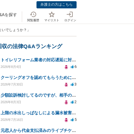
弁護士の方はこちら
&Aを探す
閲覧履歴
マイリスト
ログイン
よいでしょうか？」
回収の法律Q&Aランキング
トイレリフォーム業者の対応遅延に対する法的措置相談
6
2026年8月4日
クーリングオフを認めてもらうために少額訴訟できるのでしょうか。
3
2026年7月30日
少額訟訴検討してるのですが、相手の住所がわからない
2
2026年8月3日
上階の水出しっぱなしによる漏水被害、130万円の回収方法を相談したい
5
2026年7月16日
元恋人から代金支払済みのライブチケットを回収したい。