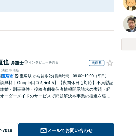
直也
弁護士
インタビューを見る
兵庫県
ト法律事務所
県
宝塚市
宝塚駅
から徒歩2分
営業時間：09:00~19:00（平日）
|
談無料｜Google口コミ★4.5】【夜間休日も対応】不貞慰謝
離婚・刑事事件・投稿者側発信者情報開示請求の実績・経
オーダーメイドのサービスで問題解決や事業の推進を強力
ト【宝塚駅徒歩2分｜電話・WEB面談で全国対応】
メールでお問い合わせ