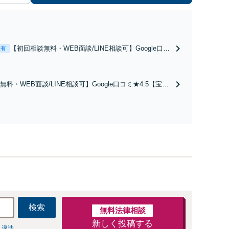
【初回相談無料・WEB面談/LINE相談可】Google口コ
表有
ミ★4.5【離婚・不倫の早期解決】「不利な結果にな
らないように」慰謝料・親権・財産分与、地域密着の
相談しやすい法律事務所でオーダーメイドの「後悔し
料・WEB面談/LINE相談可】Google口コミ★4.5【宝塚
ない」解決を【夜間休日対応】
続トラブルを多数取り扱う実績と経験のある弁護士が最適
ご提案します。遺産分割協議の代理や遺言書の作成、相
任せください【地域密着】
検索
無料法律相談
新しく投稿する
 違法