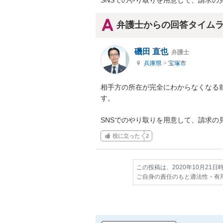
SNSでのやり取りを用意して、請求
弁護士からの回答タイム
磯田 直也
弁護士
兵庫県
>
宝塚市
相手方の所在が完全にわからなくなる
す。

SNSでのやり取りを用意して、請求
役に立った
2
この投稿は、2020年10月21
ご自身の責任のもと適法性・有