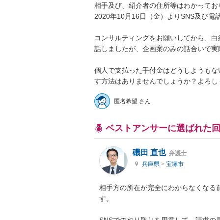
相手及び、紹介者の住所等はわかっており
2020年10月16日（金）よりSNS及び
コンサルティングをお願いしてから、白
話しましたが、企画案のみの話合いで実際
個人で支払った手付金はどうしようもな
匿名希望 さん
ベストアンサーに選ばれた
磯田 直也
弁護士
兵庫県
>
宝塚市
相手方の所在が完全にわからなくなる
す。
