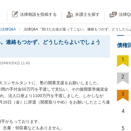
法律相談を投稿する
弁護士を探す
法律Q
法律Q&A
法律Q&A「預けたお金が返ってこない。連絡もつかず、どうしたら
い。連絡もつかず、どうしたらよいでしょう
債権
1
024年9月4日 11:43
2
個人コンサルタントに、塾の開業支援をお願いしました。

年間の手付金50万円を手渡しで支払い、その後開業準備資金
3
われ、法人口座より1100万円を手渡しました。しかしなが
10月16日（金）に辞退（開業取りやめ）をお願いしたところ連
4
手がもっております。

5
、念書・領収書などもありません。
