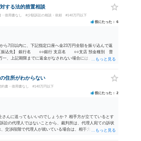
所が分からない状態でも対応可能なのか ⇒訴訟等の裁判上の手
対する法的措置相談
の住所・氏名を把握している必要があります。
書・借用書なし
#少額訴訟の相談・依頼
#140万円以下
役にたった
6
から7日以内に、下記指定口座へ金23万円全額を振り込んで返
振込先】 銀行名 ○○銀行 支店名 ○○支店 預金種別 普
○○○ 万一、上記期限までに返金がなされない場合には、貴殿には任
むを得ず、返還金23万円及びこれに対する遅延損害金の支払い
法的手続を直ちに講じます。 その際には、訴訟に要する費用そ
て請求する予定ですので、あらかじめ申し添えます。 本件は、
の住所がわからない
じた返還義務の履行を求めるものにすぎません。貴殿の仕入先
契約書・借用書なし
#140万円以下
、私に対する返還義務の発生や履行時期には何ら影響を及ぼす
役にたった
2
解決を不必要に遅延させることなく、誠意をもって速やかに返金
以上
士さんに送ってもいいのでしょうか？ 相手方が立てているとす
訴訟の代理人ではないことから、裁判所は、代理人宛ての訴状
お、交渉段階で代理人が就いている場合は、相手方（被告）の住
就いていたことを知らせると（訴状の記載内容から明らかな場