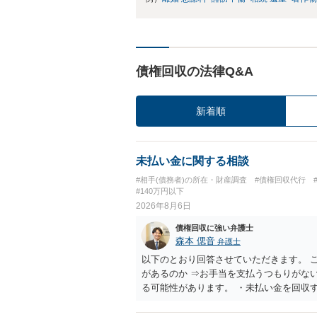
債権回収の法律Q&A
新着順
未払い金に関する相談
#相手(債務者)の所在・財産調査
#債権回収代行
#140万円以下
2026年8月6日
債権回収に強い弁護士
森本 偲音
弁護士
以下のとおり回答させていただきます。 
があるのか ⇒お手当を支払うつもりがな
る可能性があります。 ・未払い金を回収
行請求として３０万円を請求することが
であるため、公序良俗に反する契約とし