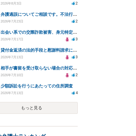
2
2026年8月3日
弁護過誤についてご相談です。不法行為の遅延損害金起算日について。
2
2026年7月23日
出会い系での交際詐欺被害、身元特定と返金請求の方法は？
3
2026年7月17日
貸付金返済の法的手段と慰謝料請求について
3
2026年7月13日
相手が書留を受け取らない場合の対応と法的措置は？
2
2026年7月10日
少額訴訟を行うにあたっての住所調査
4
2026年7月13日
もっと見る