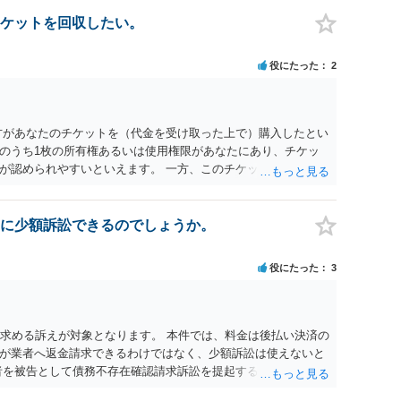
連絡し、引き続き訴訟も受任するかを聞いたうえで、受任の意
送達するのではなく、代理人に訴状の受領を促すこともありま
ケットを回収したい。
と、実際の本人性が明らかではありません。もちろん弁護士（２
も疑わしいのですが）も住所は明らかにしないでしょう。 何か
役にたった
2
、相手の住所等の情報を割り出していくしかないように思えま
方があなたのチケットを（代金を受け取った上で）購入したとい
のうち1枚の所有権あるいは使用権限があなたにあり、チケッ
が認められやすいといえます。 一方、このチケット購入には
していたことを無視することができません。こちらを重視すれ
行く」という結果の実現に重大な障害が発生しており、当然に
であり、むしろ返金すべきとするのが当事者の合理的意思に合
に少額訴訟できるのでしょうか。
とになると思います。 例えば、当該チケットが座席指定である
せになることは避けたいという心理が働くことも無理からぬと
役にたった
3
アリーナ席であれば隣り合わせにならずに済むかもしれません
別席であったりすれば、判断は変わってくるかもしれません。
する特定興行入場券に該当し、券面上使用者が指定されている
ない場合もあるでしょう。 このように、本件の紛争は、法的に
を求める訴えが対象となります。 本件では、料金は後払い決済の
かを追求した解決が必要になると思われます。なかなか難しい
が業者へ返金請求できるわけではなく、少額訴訟は使えないと
るかもしれません。
者を被告として債務不存在確認請求訴訟を提起することも考えら
約のクーリング・オフの証拠の写しとともに）支払拒絶の通知