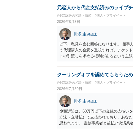
合も）、裁判所が当該代理人弁護士に事前
志が明らかになったところで、直接被告に
元恋人から代金支払済みのライブチ
す。 ラインのやり取りでしか証拠がない
#少額訴訟の相談・依頼
#個人・プライベート
０万円の請求で代理人弁護士に委任するか
2026年8月3日
本人を示す事実（振込先などの情報）から
す。 以上、ご参考まで。
川添 圭
弁護士
以下、私見を含む回答になります。 相手
う代理購入の合意を重視すれば、チケット
トの引渡しを求める権利があるという主張
「相手方と一緒に行く」という合意も付随
ば、交際を終了させたことにより「一緒に
チケットを引き渡すべきといえるかは微妙
クーリングオフを認めてもらうため
致するのではないか、という判断に傾くこ
#少額訴訟の相談・依頼
#個人・プライベート
場合、交際を解消した2人が当日隣り合わ
2026年7月30日
ころです。一方、チケットがエリア指定の
し、そのチケットが入手困難であったり特
川添 圭
弁護士
当該チケットがチケット転売防止法に規定
場合には、チケット引渡し以外に選択肢が
少額訴訟は、60万円以下の金銭の支払い
は「当事者の合理的意思」がどこにあるの
方法（立替払）で支払われており、あなた
問題なので、弁護士によっても回答は異な
思われます。 当該事業者と後払い決済業
れますが、まずは後払い決済業者へ（原契