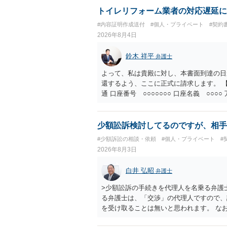
い可能性が高いです。 ・相手の氏名や住
トイレリフォーム業者の対応遅延に
続を利用する場合には、原則として相手方
#内容証明作成送付
#個人・プライベート
#契約
2026年8月4日
鈴木 祥平
弁護士
よって、私は貴殿に対し、本書面到達の日
還するよう、ここに正式に請求します。 【
通 口座番号 ○○○○○○○ 口座名義 ○
意に返金する意思がないものと判断し、や
を求める民事訴訟、支払督促その他必要な
の他法令上認められる金員についても併せ
少額訟訴検討してるのですが、相手
貴殿自らが契約を解約したことによって生
#少額訴訟の相談・依頼
#個人・プライベート
#
との取引関係や返金時期などの内部事情は
2026年8月3日
ものではありません。 これ以上、本件の
手続を履行されるよう、強く求めます。 
白井 弘昭
弁護士
>少額訟訴の手続きを代理人を名乗る弁護
る弁護士は、「交渉」の代理人ですので、
を受け取ることは無いと思われます。 な
所で訴状を作成提出し、裁判所に代理人が