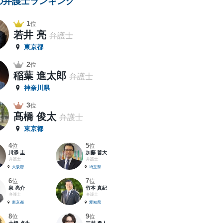
の弁護士ランキング
1
位
若井 亮
弁護士
東京都
2
位
稲葉 進太郎
弁護士
神奈川県
3
位
髙橋 俊太
弁護士
東京都
4
5
位
位
川添 圭
加藤 善大
弁護士
弁護士
大阪府
埼玉県
6
7
位
位
泉 亮介
竹本 真紀
弁護士
弁護士
東京都
愛知県
8
9
位
位