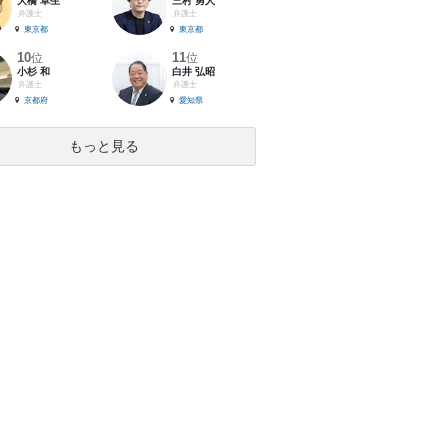
大橋 卓生
三村 勇人
弁護士
弁護士
東京都
東京都
10
11
位
位
小杉 和
白井 弘昭
弁護士
弁護士
京都府
愛知県
もっと見る