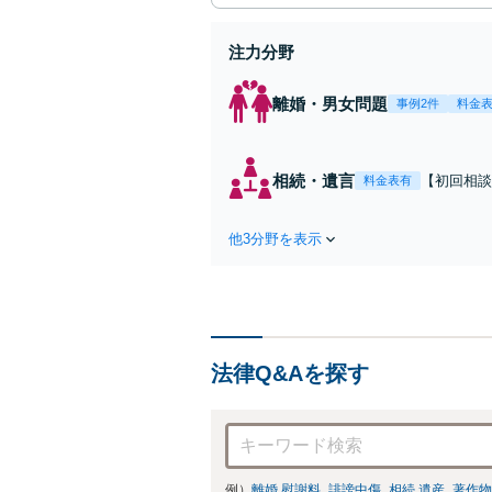
注力分野
離婚・男女問題
事例2件
料金
相続・遺言
【初回相談無
料金表有
駅2分】相
な解決策を
他3分野を表示
続放棄はお
法律Q&Aを探す
例）
離婚 慰謝料
誹謗中傷
相続 遺産
著作物