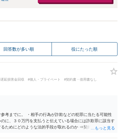
回答数が多い順
役にたった順
#遅延損害金回収
#個人・プライベート
#契約書・借用書なし
ご参考までに。 ・相手の行為が詐欺などの犯罪に当たる可能性
いのに、３０万円を支払うと伝えている場合には詐欺罪に該当す
するためにどのような法的手段が取れるのか ⇒契約に基づく履
考えられますが、 パパ活の契約は、売春防止法に抵触する契約
て 民法上無効（民法９０条）となるため、相手方に請求できな