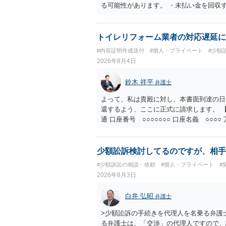
る可能性があります。 ・未払い金を回収
行請求として３０万円を請求することが
であるため、公序良俗に反する契約とし
い可能性が高いです。 ・相手の氏名や住
トイレリフォーム業者の対応遅延に
続を利用する場合には、原則として相手方
#内容証明作成送付
#個人・プライベート
#少額
2026年8月4日
鈴木 祥平
弁護士
よって、私は貴殿に対し、本書面到達の日
還するよう、ここに正式に請求します。 【
通 口座番号 ○○○○○○○ 口座名義 ○
意に返金する意思がないものと判断し、や
を求める民事訴訟、支払督促その他必要な
の他法令上認められる金員についても併せ
少額訟訴検討してるのですが、相手
貴殿自らが契約を解約したことによって生
#少額訴訟の相談・依頼
#個人・プライベート
#
との取引関係や返金時期などの内部事情は
2026年8月3日
ものではありません。 これ以上、本件の
手続を履行されるよう、強く求めます。 
白井 弘昭
弁護士
>少額訟訴の手続きを代理人を名乗る弁護
る弁護士は、「交渉」の代理人ですので、