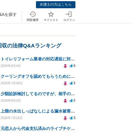
弁護士の方はこちら
&Aを探す
閲覧履歴
マイリスト
ログイン
回収の法律Q&Aランキング
トイレリフォーム業者の対応遅延に対する法的措置相談
6
2026年8月4日
クーリングオフを認めてもらうために少額訴訟できるのでしょうか。
3
2026年7月30日
少額訟訴検討してるのですが、相手の住所がわからない
3
2026年8月3日
上階の水出しっぱなしによる漏水被害、130万円の回収方法を相談したい
5
2026年7月16日
元恋人から代金支払済みのライブチケットを回収したい。