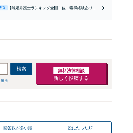
【離婚弁護士ランキング全国１位 獲得経験あり】
表有
【初回相談料１時間１万１０００円】【離婚・不倫
問題に特化／実績多数】財産分与、慰謝料、養育費
等で金銭的に満足できる解決を目指します。
検索
無料法律相談
新しく投稿する
 違法
回答数が多い順
役にたった順