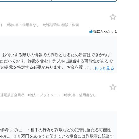
ート
#契約書・借用書なし
#少額訴訟の相談・依頼
役にたった
1
。 お伺いする限りの情報での判断となるため断言はできかねま
ただいており、詐欺を含むトラブルに該当する可能性があるで
方の身元を特定する必要があります。 お金を渡した方法が現金
ならば、相手方の身元を特定できる可能性もあるでしょう。 い
署に被害相談に行くことをお勧めします。
#遅延損害金回収
#個人・プライベート
#契約書・借用書なし
ご参考までに。 ・相手の行為が詐欺などの犯罪に当たる可能性
いのに、３０万円を支払うと伝えている場合には詐欺罪に該当す