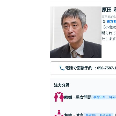
原田 
原田綜合
東京
【小岩駅
断られて
たします
動産業界
電話で面談予約
注力分野
離婚・男女問題
事例10件
料金
相続・遺言
事例9件
料金表有