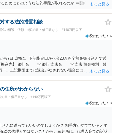
するためにどのような法的手段が取れるのか ⇒契約に基づく履
考えられますが、 パパ活の契約は、売春防止法に抵触する契約
て 民法上無効（民法９０条）となるため、相手方に請求できな
所が分からない状態でも対応可能なのか ⇒訴訟等の裁判上の手
対する法的措置相談
の住所・氏名を把握している必要があります。
訴訟の相談・依頼
#契約書・借用書なし
#140万円以下
役にたった
6
から7日以内に、下記指定口座へ金23万円全額を振り込んで返
振込先】 銀行名 ○○銀行 支店名 ○○支店 預金種別 普
○○○ 万一、上記期限までに返金がなされない場合には、貴殿には任
むを得ず、返還金23万円及びこれに対する遅延損害金の支払い
法的手続を直ちに講じます。 その際には、訴訟に要する費用そ
て請求する予定ですので、あらかじめ申し添えます。 本件は、
の住所がわからない
じた返還義務の履行を求めるものにすぎません。貴殿の仕入先
契約書・借用書なし
#140万円以下
、私に対する返還義務の発生や履行時期には何ら影響を及ぼす
役にたった
3
解決を不必要に遅延させることなく、誠意をもって速やかに返金
以上
士さんに送ってもいいのでしょうか？ 相手方が立てているとす
訴訟の代理人ではないことから、裁判所は、代理人宛ての訴状