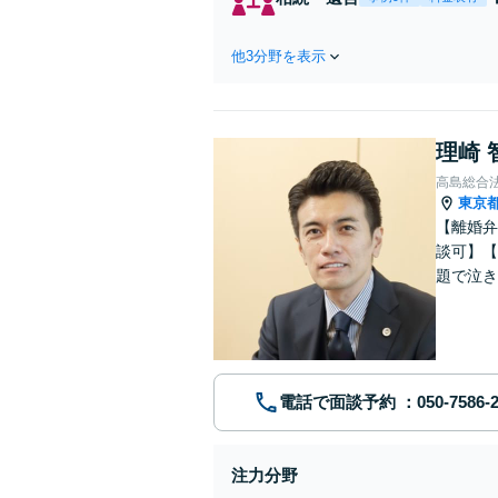
他3分野を表示
理崎 
高島総合
東京
【離婚弁
談可】【
題で泣き
電話で面談予約
注力分野