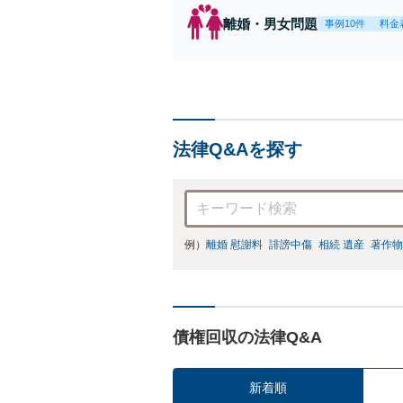
離婚・男女問題
事例10件
料金
法律Q&Aを探す
例）
離婚 慰謝料
誹謗中傷
相続 遺産
著作物
債権回収の法律Q&A
新着順