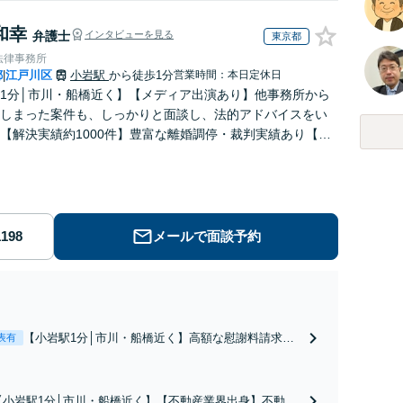
和幸
弁護士
インタビューを見る
東京都
法律事務所
都
江戸川区
小岩駅
から徒歩1分
営業時間：本日定休日
|
1分│市川・船橋近く】【メディア出演あり】他事務所から
しまった案件も、しっかりと面談し、法的アドバイスをい
【解決実績約1000件】豊富な離婚調停・裁判実績あり【不
出身】豊富な専門知識あり
メールで面談予約
【小岩駅1分│市川・船橋近く】高額な慰謝料請求の
表有
回避、裁判提起前の和解、子の認知と養育費請求な
ど実績多数【不動産業界出身】知見を活かし、持ち
家の財産分与に対応！離婚に関するお悩みは、お気
【小岩駅1分│市川・船橋近く】【不動産業界出身】不動産