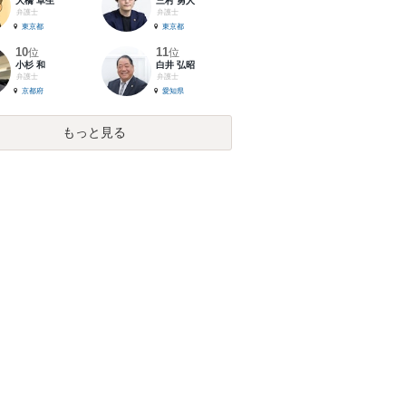
大橋 卓生
三村 勇人
弁護士
弁護士
東京都
東京都
10
11
位
位
小杉 和
白井 弘昭
弁護士
弁護士
京都府
愛知県
もっと見る