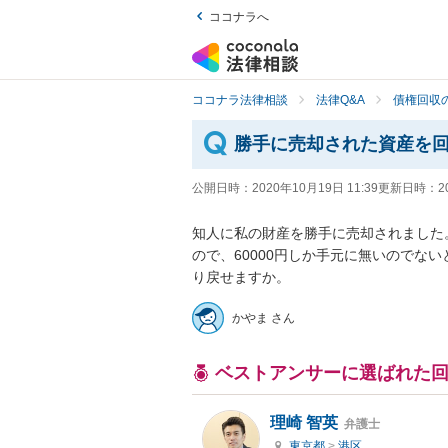
ココナラへ
ココナラ法律相談
法律Q&A
債権回収の
勝手に売却された資産を
公開日時：
2020年10月19日 11:39
更新日時：
2
知人に私の財産を勝手に売却されました。
ので、60000円しか手元に無いのでな
り戻せますか。
かやま さん
ベストアンサーに選ばれた
理崎 智英
弁護士
東京都
>
港区