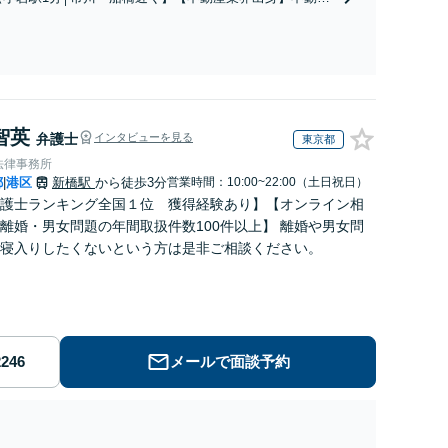
軽にご相談ください【メディア出演】【早朝・夜間
を含む複雑な相続の手続き、遺言書作成に強みあり！【江
対応可】
戸川区内出張サービス実施中】来所が難しい地域の皆さま
も、気兼ねなくお問い合わせください【メディア出演】
【早朝・夜間・休日対応可】
智英
弁護士
インタビューを見る
東京都
法律事務所
都
港区
新橋駅
から徒歩3分
営業時間：10:00~22:00（土日祝日）
|
護士ランキング全国１位 獲得経験あり】【オンライン相
離婚・男女問題の年間取扱件数100件以上】 離婚や男女問
寝入りしたくないという方は是非ご相談ください。
メールで面談予約