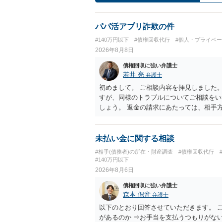
パパ活アプリ詐欺の件
#140万円以下
#債権回収代行
#個人・プライベ
2026年8月8日
債権回収に強い弁護士
若井 亮
弁護士
初めまして。 ご相談内容を拝見しました
すが、同様のトラブルについてご相談をい
しょう。 返金の請求にあたっては、相手
手渡しではなく、指定口座への振込である
ずれにせよ、まずは速やかに最寄りの警察
未払い金に関する相談
#相手(債務者)の所在・財産調査
#債権回収代行
#140万円以下
2026年8月6日
債権回収に強い弁護士
森本 偲音
弁護士
以下のとおり回答させていただきます。 
があるのか ⇒お手当を支払うつもりがな