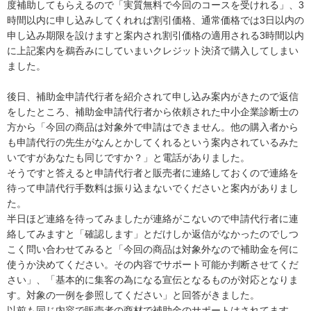
度補助してもらえるので「実質無料で今回のコースを受けれる」、3
時間以内に申し込みしてくれれば割引価格、通常価格では3日以内の
申し込み期限を設けますと案内され割引価格の適用される3時間以内
に上記案内を鵜呑みにしていまいクレジット決済で購入してしまい
ました。

後日、補助金申請代行者を紹介されて申し込み案内がきたので返信
をしたところ、補助金申請代行者から依頼された中小企業診断士の
方から「今回の商品は対象外で申請はできません。他の購入者から
も申請代行の先生がなんとかしてくれるという案内されているみた
いですがあなたも同じですか？」と電話がありました。

そうですと答えると申請代行者と販売者に連絡しておくので連絡を
待って申請代行手数料は振り込まないでくださいと案内がありまし
た。

半日ほど連絡を待ってみましたが連絡がこないので申請代行者に連
絡してみますと「確認します」とだけしか返信がなかったのでしつ
こく問い合わせてみると「今回の商品は対象外なので補助金を何に
使うか決めてください。その内容でサポート可能か判断させてくだ
さい」、「基本的に集客の為になる宣伝となるものが対応となりま
す。対象の一例を参照してください」と回答がきました。

以前も同じ内容で販売者の商材で補助金のサポートはされてます