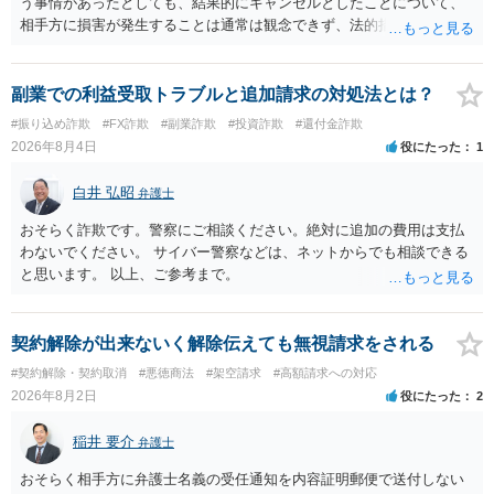
う事情があったとしても、結果的にキャンセルとしたことについて、
相手方に損害が発生することは通常は観念できず、法的措置を採って
も認められません。この種の言説は半ば脅しのようなものです。 ま
ず、最寄りの消費生活センターへ相談し、連絡を無視してよいかどう
かのアドバイスを受けられることをお勧めします。しつこいようであ
副業での利益受取トラブルと追加請求の対処法とは？
れば、弁護士へ依頼して警告してもらうことも必要になるかもしれま
#振り込め詐欺
#FX詐欺
#副業詐欺
#投資詐欺
#還付金詐欺
せん。
2026年8月4日
役にたった
1
白井 弘昭
弁護士
おそらく詐欺です。警察にご相談ください。絶対に追加の費用は支払
わないでください。 サイバー警察などは、ネットからでも相談できる
と思います。 以上、ご参考まで。
契約解除が出来ないく解除伝えても無視請求をされる
#契約解除・契約取消
#悪徳商法
#架空請求
#高額請求への対応
2026年8月2日
役にたった
2
稲井 要介
弁護士
おそらく相手方に弁護士名義の受任通知を内容証明郵便で送付しない