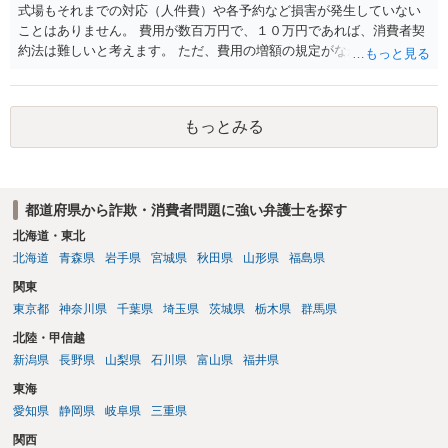
式場もそれまでの対応（人件費）や各予約など損害が発生していない
ことはありません。 費用が数百万円で、１０万円であれば、消費者契
約法は難しいと考えます。 ただ、費用の増額の規定がなかったのに増
額するのは契約違反ですので、増額に応じずに契約を維持すればよい
ということになり、解約するのは理由がないことになります。
もっとみる
都道府県から詐欺・消費者問題に強い弁護士を探す
北海道・東北
北海道
青森県
岩手県
宮城県
秋田県
山形県
福島県
関東
東京都
神奈川県
千葉県
埼玉県
茨城県
栃木県
群馬県
北陸・甲信越
新潟県
長野県
山梨県
石川県
富山県
福井県
東海
愛知県
静岡県
岐阜県
三重県
関西