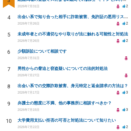
3
2
2026年7月31日
4
出会い系で知り合った相手に詐欺被害、免許証の悪用リスクと対策。
2
2026年7月26日
5
未成年者との不適切なやり取りが法に触れる可能性と対処法
2
2026年7月26日
6
少額訴訟について相談です
2026年7月31日
7
男性からの脅迫と窃盗疑いについての法的対処法
2026年7月27日
8
出会い系での交際詐欺被害、身元特定と返金請求の方法は？
3
2026年7月17日
9
弁護士の態度に不満、他の事務所に相談すべきか？
3
2026年7月15日
10
大学費用支払い拒否の可否と対処法について知りたい
2
2026年7月22日