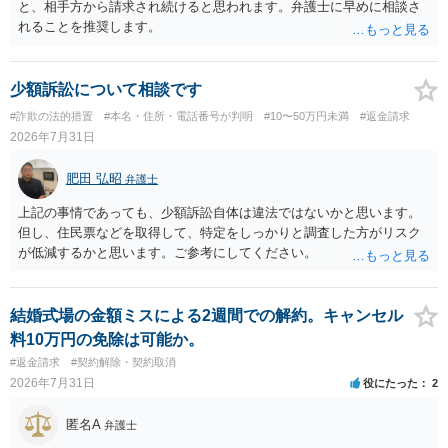
と、相手方から請求され続けると思われます。弁護士に早めに相談さ
れることを推奨します。
少額訴訟について相談です
#詐欺の法的措置
#本名・住所・電話番号が判明
#10〜50万円未満
#返金請求
2026年7月31日
肥田 弘昭
弁護士
上記の事情であっても、少額訴訟自体は違法ではないかと思います。
但し、住民票などを取得して、特定をしっかりと調査した方がリスク
が低減するかと思います。ご参考にしてください。
結婚式場の金額ミスによる2週間での解約。キャンセル
料10万円の免除は可能か。
#返金請求
#契約解除・契約取消
2026年7月31日
役にたった
2
匿名A
弁護士