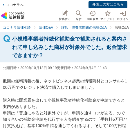
弁護士の方はこちら
ココナラへ
投稿する
探す
閲覧履歴
マイリスト
ログイン
ココナラ法律相談
法律Q&A
詐欺・消費者問題の法律Q&A
法律Q&
小規模事業者持続化補助金で補助されると案内さ
れて申し込みした商材が対象外でした。返金請求
できますか？
公開日時：
2020年10月18日 09:19
更新日時：
2024年9月4日 11:43
数回の無料講義の後、ネットビジネス起業の情報商材とコンサルを1
00万円でクレジット決済で購入してしまいました。

購入時に開業届を出して小規模事業者持続化補助金が申請できると
案内がありました。

申請は「普通にやると対象外ですが、申請を通すコツがある」ので
知り合いの補助金申請を代行する人を紹介するので「手数料5万円だ
け支払えば、基本100%申請を通してくれるはず」そして100万円程