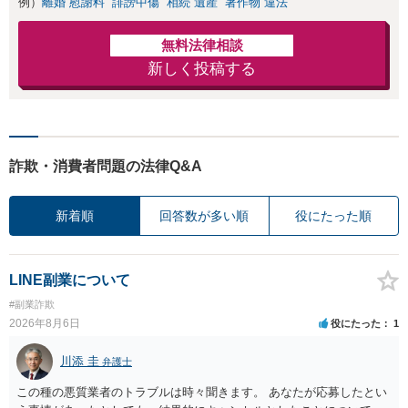
例）
離婚 慰謝料
誹謗中傷
相続 遺産
著作物 違法
無料法律相談
新しく投稿する
詐欺・消費者問題の法律Q&A
新着順
回答数が多い順
役にたった順
LINE副業について
#副業詐欺
2026年8月6日
役にたった
1
川添 圭
弁護士
この種の悪質業者のトラブルは時々聞きます。 あなたが応募したとい