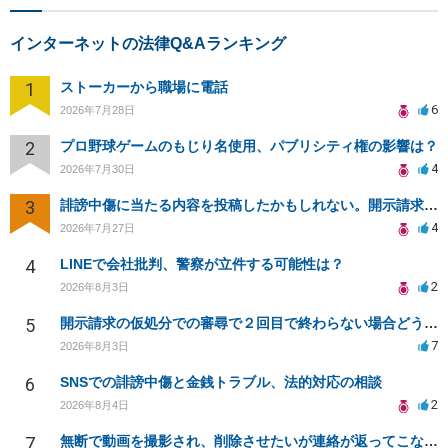
インターネットの法律Q&Aランキング
1
ストーカーから職場に電話
6
2026年7月28日
2
プロ野球ゲームのもじり名使用、パブリシティ権の影響は？
4
2026年7月30日
3
誹謗中傷に当たる内容を投稿したかもしれない。開示請求や民事刑事裁判に発展しうるのか教えて欲しい。
4
2026年7月27日
4
LINEで会社批判、警察が立件する可能性は？
2
2026年8月3日
5
開示請求の仮処分での審尋で２回目で終わらない場合どうしたらいいですか
7
2026年8月3日
6
SNSでの誹謗中傷と金銭トラブル、法的対応の相談
2
2026年8月4日
7
無断で動画を撮影され、削除させたいが連絡が返ってこない。