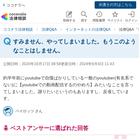
弁護士の方はこちら
ココナラへ
投稿する
探す
閲覧履歴
マイリスト
ログイン
ココナラ法律相談
法律Q&A
インターネットの法律Q&A
法律Q&A
すみません、やってしまいました。もうこのよう
なことはしません。
公開日時：
2020年10月17日 08:58
更新日時：
2024年9月4日 11:43
約半年前にyoutubeで自慢ばかりしている一般のyoutuber(有名系で
ない)に【youtubeでの動画配信するのやめろ】みたいなことを言っ
てしまいました。謝りたいというのもありますし、反省していま
す。
ペイロッツ さん
ベストアンサーに選ばれた回答