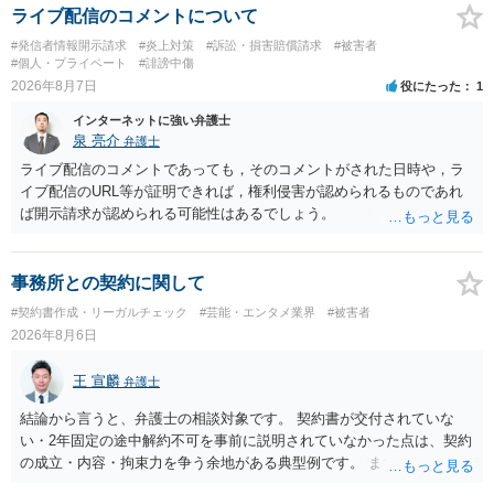
ライブ配信のコメントについて
#発信者情報開示請求
#炎上対策
#訴訟・損害賠償請求
#被害者
#個人・プライベート
#誹謗中傷
2026年8月7日
役にたった
1
インターネットに強い弁護士
泉 亮介
弁護士
ライブ配信のコメントであっても，そのコメントがされた日時や，ラ
イブ配信のURL等が証明できれば，権利侵害が認められるものであれ
ば開示請求が認められる可能性はあるでしょう。
事務所との契約に関して
#契約書作成・リーガルチェック
#芸能・エンタメ業界
#被害者
2026年8月6日
王 宣麟
弁護士
結論から言うと、弁護士の相談対象です。 契約書が交付されていな
い・2年固定の途中解約不可を事前に説明されていなかった点は、契約
の成立・内容・拘束力を争う余地がある典型例です。 まずは、運営と
のやり取り、規約のスクショ等の証拠を集めて、弁護士に相談されて