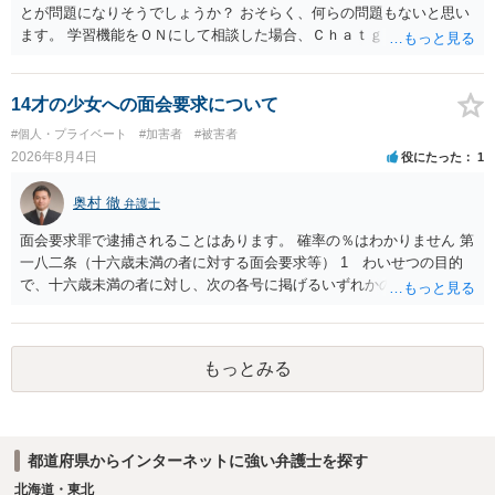
とが問題になりそうでしょうか？ おそらく、何らの問題もないと思い
ます。 学習機能をＯＮにして相談した場合、Ｃｈａｔｇｐｔがｏｐｅ
ｎＡＩに相談内容を蓄積し、他の質問者への何らかの回答の際に参照
する可能性がありますが、個人名や会社名を特定していない限り、一
般論として抽象化されて回答に織り込まれる可能性が生じるにすぎま
14才の少女への面会要求について
せんので、その情報自体が、秘密情報に当たるとは思えませんし、名
#個人・プライベート
#加害者
#被害者
誉棄損として、個人や会社に対する誹謗中傷の不特定多数への公開に
2026年8月4日
役にたった
1
当たるとも思われません。 もちろん、誰がその内容をｃｈａｔｇｐｔ
に入力したかも第三者にしられることはないので、個人や会社の特定
奥村 徹
弁護士
をせずに書き込んだことで（おそらく特定して書き込んだとして
も）、相談者さんが刑事民事の責任に問われることはないでしょう。
面会要求罪で逮捕されることはあります。 確率の％はわかりません 第
私見ながらご参考まで。
一八二条（十六歳未満の者に対する面会要求等） 1 わいせつの目的
で、十六歳未満の者に対し、次の各号に掲げるいずれかの行為をした
者（当該十六歳未満の者が十三歳以上である場合については、その者
が生まれた日より五年以上前の日に生まれた者に限る。）は、一年以
下の拘禁刑又は五十万円以下の罰金に処する。 一 威迫し、偽計を用
もっとみる
い又は誘惑して面会を要求すること。 二 拒まれたにもかかわらず、
反復して面会を要求すること。 三 金銭その他の利益を供与し、又は
その申込み若しくは約束をして面会を要求すること。 2前項の罪を犯
し、よってわいせつの目的で当該十六歳未満の者と面会をした者は、
都道府県からインターネットに強い弁護士を探す
二年以下の拘禁刑又は百万円以下の罰金に処する。
北海道・東北