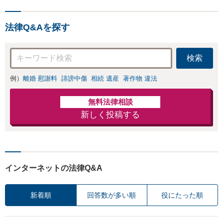
ビス実施中】来所が難
離婚に関するお悩
しい地域の皆さまも、
みは、お気軽にご
気兼ねなくお問い合わ
相談ください【メ
法律Q&Aを探す
せください【メディア
ディア出演】【早
出演】【早朝・夜間・
朝・夜間対応可】
休日対応可】
検索
例）
離婚 慰謝料
誹謗中傷
相続 遺産
著作物 違法
無料法律相談
新しく投稿する
インターネットの法律Q&A
新着順
回答数が多い順
役にたった順