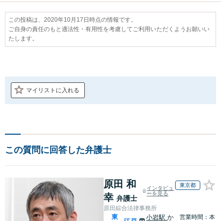
この投稿は、2020年10月17日時点の情報です。
ご自身の責任のもと適法性・有用性を考慮してご利用いただくようお願いい
たします。
マイリストに入れる
この質問に回答した弁護士
原田 和
東京都
インタビュ
ーを見る
幸
弁護士
原田綜合法律事務所
東
小岩駅
か
営業時間：本