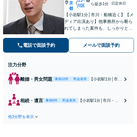
江戸
京
|
日定休日
ら徒歩1分
川区
都
【小岩駅1分│市川・船橋近く】【メ
ディア出演あり】他事務所から断ら
れてしまった案件も、しっかりと面
談し、法的アドバイスをいたします
【解決実績約1000件】豊富な離婚調
電話で面談予約
メールで面談予約
停・裁判実績あり【不動産業界出
身】豊富な専門知識あり
注力分野
離婚・男女問題
【小岩駅1分│市
事例10件
料金表有
川・船橋近く】高
額な慰謝料請求の
回避、裁判提起前
相続・遺言
【小岩駅1分│市川・船
事例9件
料金表有
の和解、子の認知
橋近く】【不動産業界
と養育費請求など
出身】不動産を含む複
実績多数【不動産
他3分野を表示
雑な相続の手続き、遺
業界出身】知見を
言書作成に強みあり！
活かし、持ち家の
【江戸川区内出張サー
財産分与に対応！