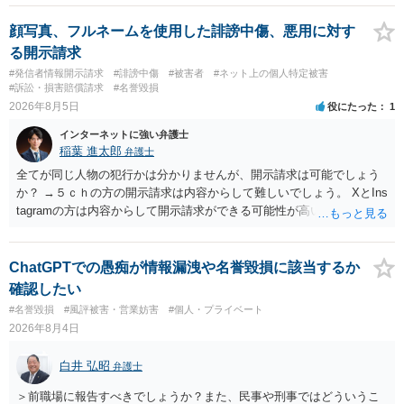
みてはいかがでしょうか。 また同時並行で（もしまだされていないの
であれば）書面で退所意思の明確化はしておくべきだと考えます。
顔写真、フルネームを使用した誹謗中傷、悪用に対す
る開示請求
#発信者情報開示請求
#誹謗中傷
#被害者
#ネット上の個人特定被害
#訴訟・損害賠償請求
#名誉毀損
2026年8月5日
役にたった
1
インターネットに強い弁護士
稲葉 進太郎
弁護士
全てが同じ人物の犯行かは分かりませんが、開示請求は可能でしょう
か？ →５ｃｈの方の開示請求は内容からして難しいでしょう。 XとIns
tagramの方は内容からして開示請求ができる可能性が高いでしょう。
ただ、アカウントが削除されていると開示請求は失敗する可能性が高
いでしょう。７月中にアカウントが削除されている場合、今から進め
ても失敗する可能性が高いように思われます。 相手を特定できた場
ChatGPTでの愚痴が情報漏洩や名誉毀損に該当するか
合、相手に全ての弁護士費用を負担させることは可能でしょうか？ →
確認したい
訴訟外の交渉で相手方が認めれば負担させることができるでしょう。
#名誉毀損
#風評被害・営業妨害
#個人・プライベート
訴訟で判決となった場合は、実際の弁護士費用が認められる場合と認
2026年8月4日
められない場合があり何ともいえないところでしょう。
白井 弘昭
弁護士
＞前職場に報告すべきでしょうか？また、民事や刑事ではどういうこ