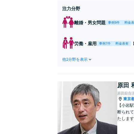
注力分野
離婚・男女問題
事例9件
料金
労働・雇用
事例7件
料金表有
他1分野を表示
原田 
原田綜合
東京
【小岩駅
断られて
たします
動産業界