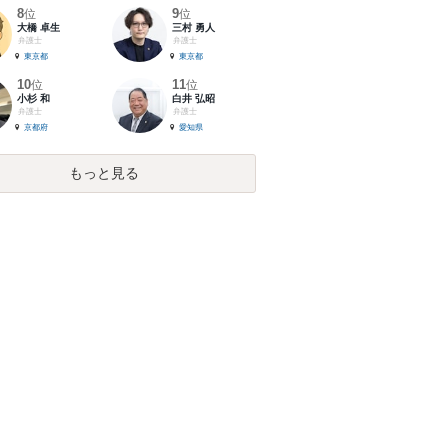
8
9
位
位
大橋 卓生
三村 勇人
弁護士
弁護士
東京都
東京都
10
11
位
位
小杉 和
白井 弘昭
弁護士
弁護士
京都府
愛知県
もっと見る