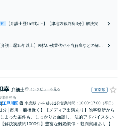
【弁護士歴15年以上】【津地方裁判所3分】解決実績
表有
多数！熟年離婚やW不倫による調停や協議はお任せく
ださい。相談者さまのご意向を尊重し、納得いただけ
る解決を目指します【オンライン面談OK】【お子さ
【弁護士歴15年以上】未払い残業代や不当解雇などの解決
ま連れの相談可】
実績が多数あります。闘うためには証拠が肝要です！証拠
集めのコツをお伝えするなど、納得いただける解決のため
にご依頼者と二人三脚で取り組みます【オンライン面談O
K】
和幸
弁護士
インタビューを見る
東京都
法律事務所
都
江戸川区
小岩駅
から徒歩1分
営業時間：10:00~17:00（平日）
|
1分│市川・船橋近く】【メディア出演あり】他事務所から
しまった案件も、しっかりと面談し、法的アドバイスをい
【解決実績約1000件】豊富な離婚調停・裁判実績あり【不
出身】豊富な専門知識あり