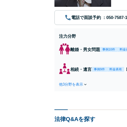
電話で面談予約
注力分野
離婚・男女問題
事例10件
料金
相続・遺言
事例9件
料金表有
他3分野を表示
法律Q&Aを探す