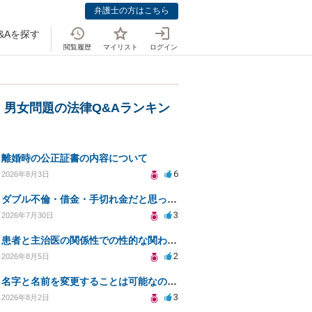
弁護士の方はこちら
&Aを探す
閲覧履歴
マイリスト
ログイン
・男女問題の法律Q&Aランキン
離婚時の公正証書の内容について
6
2026年8月3日
ダブル不倫・借金・手切れ金だと思っていたお金を1年後いまさら脅迫罪として通知書が来てまとめて請求
3
2026年7月30日
患者と主治医の関係性での性的な関わりからのトラブル
2
2026年8月5日
名字と名前を変更することは可能なのか？
3
2026年8月2日