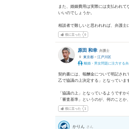
また、婚姻費用は実際には支払われて
いいのでしょうか。

相談者で難しいと思われれば、弁護士
役に立った
0
原田 和幸
弁護士
東京都
>
江戸川区
離婚・男女問題に注力する弁
契約書には、報酬金について明記され
乙で協議の上決定する」となっています
「協議の上」となっているようですから
「審査基準」というのが、何のことか
役に立った
1
かりん
さん