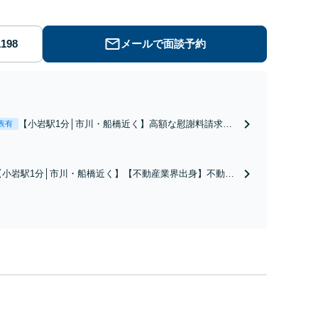
メールで面談予約
【小岩駅1分│市川・船橋近く】高額な慰謝料請求の
表有
回避、裁判提起前の和解、子の認知と養育費請求な
ど実績多数【不動産業界出身】知見を活かし、持ち
家の財産分与に対応！離婚に関するお悩みは、お気
【小岩駅1分│市川・船橋近く】【不動産業界出身】不動産
軽にご相談ください【メディア出演】【早朝・夜間
を含む複雑な相続の手続き、遺言書作成に強みあり！【江
対応可】
戸川区内出張サービス実施中】来所が難しい地域の皆さま
も、気兼ねなくお問い合わせください【メディア出演】
【早朝・夜間・休日対応可】