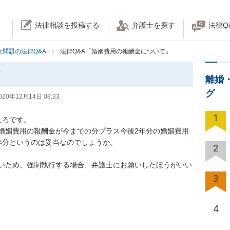
法律相談を投稿する
弁護士を探す
法律Q
女問題の法律Q&A
法律Q&A「婚姻費用の報酬金について」
て
離婚
グ
020年12月14日 08:33
1
です。

婚姻費用の報酬金が今までの分プラス今後2年分の婚姻費用
というのは妥当なのでしょうか。

2
いため、強制執行する場合、弁護士にお願いしたほうがいい
3
4