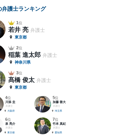
の弁護士ランキング
1
位
若井 亮
弁護士
東京都
2
位
稲葉 進太郎
弁護士
神奈川県
3
位
髙橋 俊太
弁護士
東京都
4
5
位
位
川添 圭
加藤 善大
弁護士
弁護士
大阪府
埼玉県
6
7
位
位
泉 亮介
竹本 真紀
弁護士
弁護士
東京都
愛知県