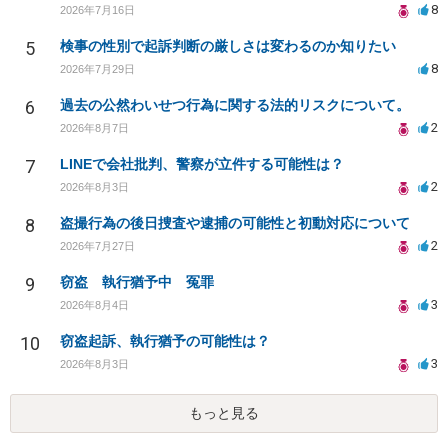
8
2026年7月16日
5
検事の性別で起訴判断の厳しさは変わるのか知りたい
8
2026年7月29日
6
過去の公然わいせつ行為に関する法的リスクについて。
2
2026年8月7日
7
LINEで会社批判、警察が立件する可能性は？
2
2026年8月3日
8
盗撮行為の後日捜査や逮捕の可能性と初動対応について
2
2026年7月27日
9
窃盗 執行猶予中 冤罪
3
2026年8月4日
10
窃盗起訴、執行猶予の可能性は？
3
2026年8月3日
もっと見る