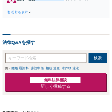
の和解、子の認知
橋近く】【不動産業界
と養育費請求など
出身】不動産を含む複
実績多数【不動産
他3分野を表示
雑な相続の手続き、遺
業界出身】知見を
言書作成に強みあり！
活かし、持ち家の
【江戸川区内出張サー
財産分与に対応！
ビス実施中】来所が難
離婚に関するお悩
しい地域の皆さまも、
みは、お気軽にご
気兼ねなくお問い合わ
相談ください【メ
法律Q&Aを探す
せください【メディア
ディア出演】【早
出演】【早朝・夜間・
朝・夜間対応可】
休日対応可】
検索
例）
離婚 慰謝料
誹謗中傷
相続 遺産
著作物 違法
無料法律相談
新しく投稿する