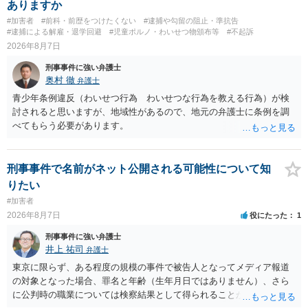
ありますか
#加害者
#前科・前歴をつけたくない
#逮捕や勾留の阻止・準抗告
#逮捕による解雇・退学回避
#児童ポルノ・わいせつ物頒布等
#不起訴
2026年8月7日
刑事事件に強い弁護士
奥村 徹
弁護士
青少年条例違反（わいせつ行為 わいせつな行為を教える行為）が検
討されると思いますが、地域性があるので、地元の弁護士に条例を調
べてもらう必要があります。
刑事事件で名前がネット公開される可能性について知
りたい
#加害者
2026年8月7日
役にたった
1
刑事事件に強い弁護士
井上 祐司
弁護士
東京に限らず、ある程度の規模の事件で被告人となってメディア報道
の対象となった場合、罪名と年齢（生年月日ではありません）、さら
に公判時の職業については検察結果として得られることが通常です。