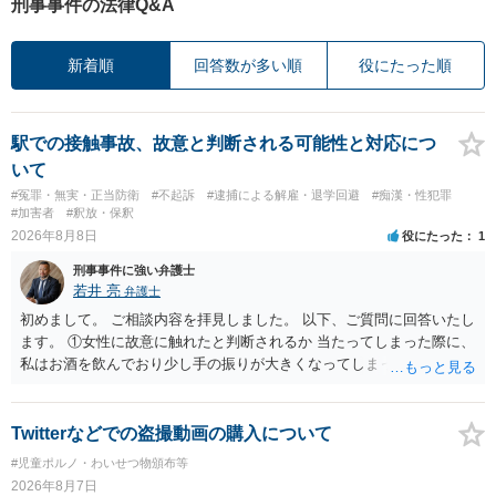
刑事事件の法律Q&A
新着順
回答数が多い順
役にたった順
駅での接触事故、故意と判断される可能性と対応につ
いて
#冤罪・無実・正当防衛
#不起訴
#逮捕による解雇・退学回避
#痴漢・性犯罪
#加害者
#釈放・保釈
2026年8月8日
役にたった
1
刑事事件に強い弁護士
若井 亮
弁護士
初めまして。 ご相談内容を拝見しました。 以下、ご質問に回答いたし
ます。 ①女性に故意に触れたと判断されるか 当たってしまった際に、
私はお酒を飲んでおり少し手の振りが大きくなってしまっていたこと
も事実です。それが仮に、私が気がついていない防犯カメラに写って
いた場合、故意だと判定されやすいのでしょうか？ お伺いする限り、
故意があると判断されることは無いかと思います。 ②逮捕、呼び出し
Twitterなどでの盗撮動画の購入について
の可能性 この行為により、痴漢やその他の犯罪を犯したとして、逮
#児童ポルノ・わいせつ物頒布等
捕、呼び出しされる可能性はどれほどでしょうか？ 誤って当たってし
2026年8月7日