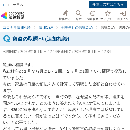
弁護士の方はこちら
ココナラへ
投稿する
探す
閲覧履歴
マイリスト
ログイン
ココナラ法律相談
法律Q&A
刑事事件の法律Q&A
法律Q&A「窃盗の
窃盗の取調べ (追加相談)
公開日時：
2020年10月15日 12:14
更新日時：
2020年10月19日 12:34
追加の相談です。

私は昨年の１月から月に1～２回、２ヶ月に1回 という間隔で窃取し
ていました。

今は、家族の口座の預払をみて計算して窃取した金額と合わせてい
ます。

今後もこれが続くのですが、当時の事、なぜ盗んだのか等、理由を
聞かれるのですが、どのように答えたら良いのか悩んでしまいま
す。盗む金額を決めないで盗んだ、漠然とした理由では反省してい
るとは言えない、何があったはずですからよく考えてきてくださ
い、との事でした。

どうしても思い出せない場合、やはり警察官の取調べが厳しくなっ