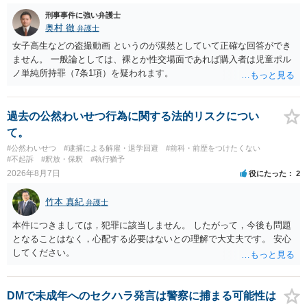
まっただけであり、さらにその場で女性等のアクションが無かったこ
とからすると、この後に呼び出される可能性は極めて低いと思いま
刑事事件に強い弁護士
す。 ③逮捕呼び出しまでの期間 大体どれほどの期間逮捕呼び出しの可
奥村 徹
弁護士
能性があると考えれば良いのでしょうか？ 逮捕や呼び出しの可能性は
女子高生などの盗撮動画 というのが漠然としていて正確な回答ができ
極めて低いと思います。 連絡が来ることはないでしょう。
ません。 一般論としては、裸とか性交場面であれば購入者は児童ポル
ノ単純所持罪（7条1項）を疑われます。
過去の公然わいせつ行為に関する法的リスクについ
て。
#公然わいせつ
#逮捕による解雇・退学回避
#前科・前歴をつけたくない
#不起訴
#釈放・保釈
#執行猶予
2026年8月7日
役にたった
2
竹本 真紀
弁護士
本件につきましては，犯罪に該当しません。 したがって，今後も問題
となることはなく，心配する必要はないとの理解で大丈夫です。 安心
してください。
DMで未成年へのセクハラ発言は警察に捕まる可能性は