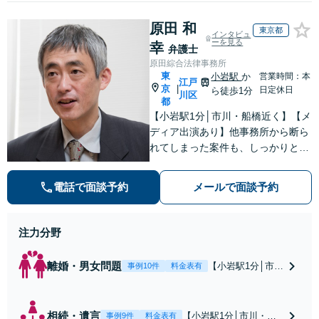
原田 和
東京都
インタビュ
ーを見る
幸
弁護士
原田綜合法律事務所
東
小岩駅
か
営業時間：本
江戸
京
|
日定休日
ら徒歩1分
川区
都
【小岩駅1分│市川・船橋近く】【メ
ディア出演あり】他事務所から断ら
れてしまった案件も、しっかりと面
談し、法的アドバイスをいたします
【解決実績約1000件】豊富な離婚調
電話で面談予約
メールで面談予約
停・裁判実績あり【不動産業界出
身】豊富な専門知識あり
注力分野
離婚・男女問題
【小岩駅1分│市
事例10件
料金表有
川・船橋近く】高
額な慰謝料請求の
回避、裁判提起前
相続・遺言
【小岩駅1分│市川・船
事例9件
料金表有