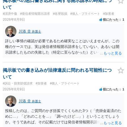
掲示板への悪口書き込みに関する開示請求の時期につ
いて
#誹謗中傷
#発信者情報開示請求
#名誉毀損
#個人・プライベート
#加害者
2026年8月9日
役にたった
1
川添 圭
弁護士
詳しい事情の確認が必要であるため確実なことはいえませんが、この
種のケースでは、実は発信者情報開示請求をしていない、あるいは開
示請求したものの失敗した（特定に至らなかった）という事案が比較
的多いです（特に、発信者情報開示請求を行ったことを誇示するよう
な投稿をする場合にはなおさら）。
掲示板での書き込みが法律違反に問われる可能性につ
いて
#訴訟・損害賠償請求
#加害者
#個人・プライベート
2026年8月9日
役にたった
1
川添 圭
弁護士
投稿したのは、ご質問のかぎ括弧でくくられた3つ（「売掛金返済のた
めに…」「どれのことを…」「調べたけど…」）ということでしょう
か。そうであれば、その記載だけでは発信者情報開示請求が認められ