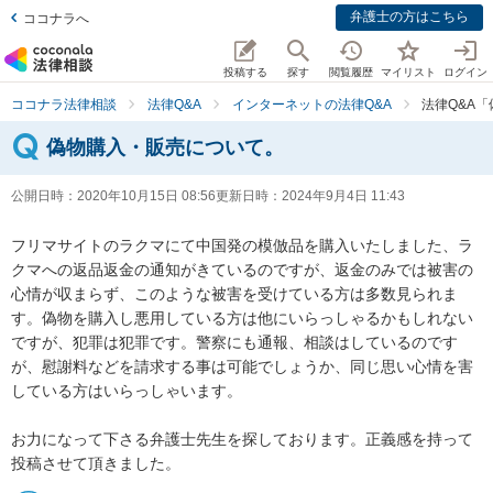
弁護士の方はこちら
ココナラへ
投稿する
探す
閲覧履歴
マイリスト
ログイン
ココナラ法律相談
法律Q&A
インターネットの法律Q&A
法律Q&A
偽物購入・販売について。
公開日時：
2020年10月15日 08:56
更新日時：
2024年9月4日 11:43
フリマサイトのラクマにて中国発の模倣品を購入いたしました、ラ
クマへの返品返金の通知がきているのですが、返金のみでは被害の
心情が収まらず、このような被害を受けている方は多数見られま
す。偽物を購入し悪用している方は他にいらっしゃるかもしれない
ですが、犯罪は犯罪です。警察にも通報、相談はしているのです
が、慰謝料などを請求する事は可能でしょうか、同じ思い心情を害
している方はいらっしゃいます。

お力になって下さる弁護士先生を探しております。正義感を持って
投稿させて頂きました。