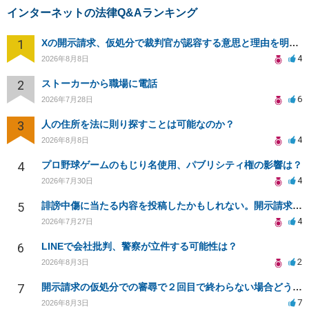
インターネットの法律Q&Aランキング
1
Xの開示請求、仮処分で裁判官が認容する意思と理由を明確化しても、相手側は争って引き延ばしますか
4
2026年8月8日
2
ストーカーから職場に電話
6
2026年7月28日
3
人の住所を法に則り探すことは可能なのか？
4
2026年8月8日
4
プロ野球ゲームのもじり名使用、パブリシティ権の影響は？
4
2026年7月30日
5
誹謗中傷に当たる内容を投稿したかもしれない。開示請求や民事刑事裁判に発展しうるのか教えて欲しい。
4
2026年7月27日
6
LINEで会社批判、警察が立件する可能性は？
2
2026年8月3日
7
開示請求の仮処分での審尋で２回目で終わらない場合どうしたらいいですか
7
2026年8月3日