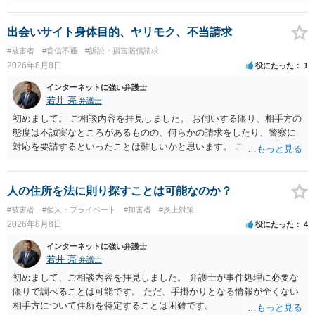
るような内容ではありません（申し立ててもほぼ門前払いに近い）。
ただ、「328が名誉毀損、偽計業務妨害、侮辱罪、ストーカー等に関す
る法律違反に該当するといわれ」とのことですので、ご質問に書かれ
出会いサイト身体目的、ヤリモク、不当請求
ていない何らかの背景事情があれば、回答は180度変わるかもしれませ
#被害者
#音信不通
#訴訟・損害賠償請求
ん。公開の場で詳細を投稿することは不適当と思われますので、弁護
2026年8月8日
役にたった
1
士へ直接相談した方がよいでしょう。
インターネットに強い弁護士
若井 亮
弁護士
初めまして。 ご相談内容を拝見しました。 お伺いする限り、相手方の
態度は不誠実なところがあるものの、何らかの請求をしたり、警察に
対応を要請するといったことは難しいかと思います。 ご参考になれば
幸いです。
人の住所を法に則り探すことは可能なのか？
#被害者
#個人・プライベート
#加害者
#炎上対策
2026年8月8日
役にたった
4
インターネットに強い弁護士
若井 亮
弁護士
初めまして、ご相談内容を拝見しました。 弁護士が事件処理に必要な
限りで調べることは可能です。 ただ、手掛かりとなる情報が全くない
相手方について住所を特定することは困難です。