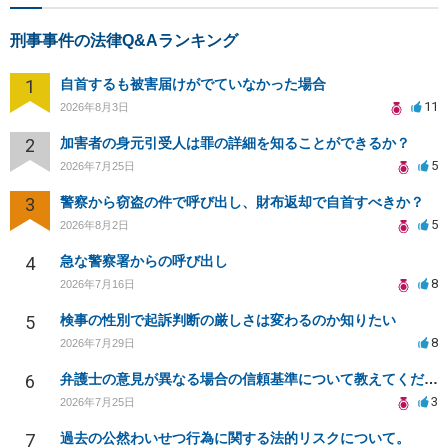
刑事事件の法律Q&Aランキング
1
自首するも被害届けがでていなかった場合
11
2026年8月3日
2
加害者の身元引受人は罪の詳細を知ることができるか？
5
2026年7月25日
3
警察から窃盗の件で呼び出し、財布返却で自首すべきか？
5
2026年8月2日
4
急な警察署からの呼び出し
8
2026年7月16日
5
検事の性別で起訴判断の厳しさは変わるのか知りたい
8
2026年7月29日
6
弁護士の意見が異なる場合の信頼基準について教えてください
3
2026年7月25日
7
過去の公然わいせつ行為に関する法的リスクについて。