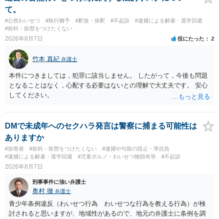
て。
#公然わいせつ
#執行猶予
#釈放・保釈
#不起訴
#逮捕による解雇・退学回避
#前科・前歴をつけたくない
2026年8月7日
役にたった
2
竹本 真紀
弁護士
本件につきましては，犯罪に該当しません。 したがって，今後も問題
となることはなく，心配する必要はないとの理解で大丈夫です。 安心
してください。
DMで未成年へのセクハラ発言は警察に捕まる可能性は
ありますか
#加害者
#前科・前歴をつけたくない
#逮捕や勾留の阻止・準抗告
#逮捕による解雇・退学回避
#児童ポルノ・わいせつ物頒布等
#不起訴
2026年8月7日
刑事事件に強い弁護士
奥村 徹
弁護士
青少年条例違反（わいせつ行為 わいせつな行為を教える行為）が検
討されると思いますが、地域性があるので、地元の弁護士に条例を調