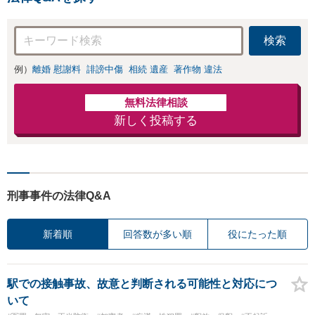
せください【メディア
ディア出演】【早
出演】【早朝・夜間・
朝・夜間対応可】
休日対応可】
検索
例）
離婚 慰謝料
誹謗中傷
相続 遺産
著作物 違法
無料法律相談
新しく投稿する
刑事事件の法律Q&A
新着順
回答数が多い順
役にたった順
駅での接触事故、故意と判断される可能性と対応につ
いて