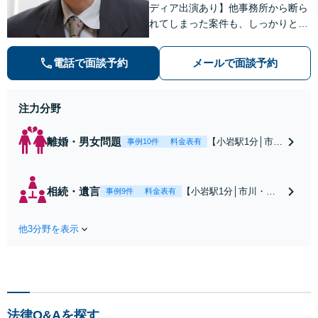
ディア出演あり】他事務所から断ら
れてしまった案件も、しっかりと面
談し、法的アドバイスをいたします
【解決実績約1000件】豊富な離婚調
電話で面談予約
メールで面談予約
停・裁判実績あり【不動産業界出
身】豊富な専門知識あり
注力分野
離婚・男女問題
【小岩駅1分│市
事例10件
料金表有
川・船橋近く】高
額な慰謝料請求の
回避、裁判提起前
相続・遺言
【小岩駅1分│市川・船
事例9件
料金表有
の和解、子の認知
橋近く】【不動産業界
と養育費請求など
出身】不動産を含む複
実績多数【不動産
他3分野を表示
雑な相続の手続き、遺
業界出身】知見を
言書作成に強みあり！
活かし、持ち家の
【江戸川区内出張サー
財産分与に対応！
ビス実施中】来所が難
離婚に関するお悩
しい地域の皆さまも、
みは、お気軽にご
気兼ねなくお問い合わ
相談ください【メ
法律Q&Aを探す