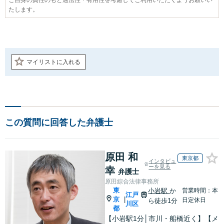
たします。
マイリストに入れる
この質問に回答した弁護士
原田 和
東京都
インタビュ
ーを見る
幸
弁護士
原田綜合法律事務所
東
小岩駅
か
営業時間：本
江戸
京
|
日定休日
ら徒歩1分
川区
都
【小岩駅1分│市川・船橋近く】【メ