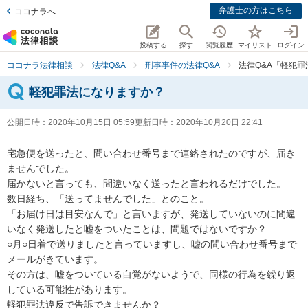
弁護士の方はこちら
ココナラへ
投稿する
探す
閲覧履歴
マイリスト
ログイン
ココナラ法律相談
法律Q&A
刑事事件の法律Q&A
法律Q&A「軽犯
軽犯罪法になりますか？
公開日時：
2020年10月15日 05:59
更新日時：
2020年10月20日 22:41
宅急便を送ったと、問い合わせ番号まで連絡されたのですが、届き
ませんでした。

届かないと言っても、間違いなく送ったと言われるだけでした。

数日経ち、「送ってませんでした」とのこと。

「お届け日は目安なんで」と言いますが、発送していないのに間違
いなく発送したと嘘をついたことは、問題ではないですか？

○月○日着で送りましたと言っていますし、嘘の問い合わせ番号まで
メールがきています。

その方は、嘘をついている自覚がないようで、同様の行為を繰り返
している可能性があります。

軽犯罪法違反で告訴できませんか？