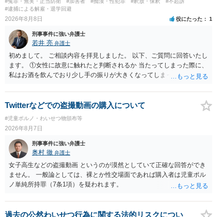
#冤罪・無実・正当防衛
#加害者
#痴漢・性犯罪
#釈放・保釈
#不起訴
#逮捕による解雇・退学回避
2026年8月8日
役にたった
1
刑事事件に強い弁護士
若井 亮
弁護士
初めまして。 ご相談内容を拝見しました。 以下、ご質問に回答いたし
ます。 ①女性に故意に触れたと判断されるか 当たってしまった際に、
私はお酒を飲んでおり少し手の振りが大きくなってしまっていたこと
も事実です。それが仮に、私が気がついていない防犯カメラに写って
いた場合、故意だと判定されやすいのでしょうか？ お伺いする限り、
故意があると判断されることは無いかと思います。 ②逮捕、呼び出し
Twitterなどでの盗撮動画の購入について
の可能性 この行為により、痴漢やその他の犯罪を犯したとして、逮
#児童ポルノ・わいせつ物頒布等
捕、呼び出しされる可能性はどれほどでしょうか？ 誤って当たってし
2026年8月7日
まっただけであり、さらにその場で女性等のアクションが無かったこ
とからすると、この後に呼び出される可能性は極めて低いと思いま
刑事事件に強い弁護士
す。 ③逮捕呼び出しまでの期間 大体どれほどの期間逮捕呼び出しの可
奥村 徹
弁護士
能性があると考えれば良いのでしょうか？ 逮捕や呼び出しの可能性は
女子高生などの盗撮動画 というのが漠然としていて正確な回答ができ
極めて低いと思います。 連絡が来ることはないでしょう。
ません。 一般論としては、裸とか性交場面であれば購入者は児童ポル
ノ単純所持罪（7条1項）を疑われます。
過去の公然わいせつ行為に関する法的リスクについ