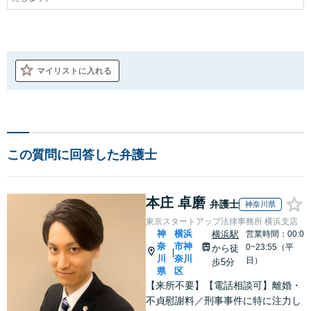
マイリストに入れる
この質問に回答した弁護士
本庄 卓磨
弁護士
神奈川県
東京スタートアップ法律事務所 横浜支店
神
横浜
横浜駅
営業時間：00:0
奈
市神
0~23:55（平
から徒
|
川
奈川
日）
歩5分
県
区
【来所不要】【電話相談可】離婚・
不貞慰謝料／刑事事件に特に注力し