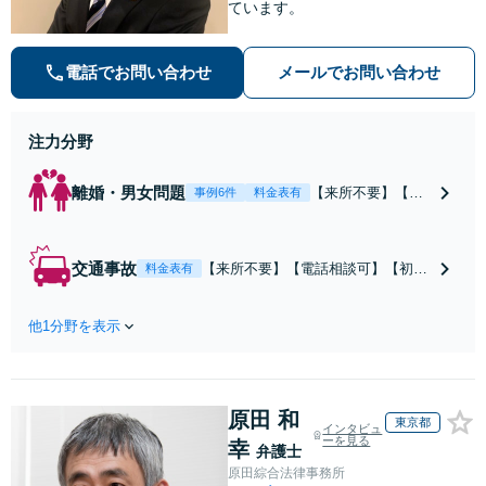
ています。
電話でお問い合わせ
メールでお問い合わせ
注力分野
離婚・男女問題
【来所不要】【電
事例6件
料金表有
話相談可】親権／
婚姻費用／不倫慰
謝料／別居などの
交通事故
【来所不要】【電話相談可】【初回
料金表有
争点を整理し、見
相談無料】治療中から、賠償額・過
通しと方針を提示
失割合・後遺障害の見通しを整理
します。
他1分野を表示
し、納得感ある解決を目指します。
原田 和
東京都
インタビュ
ーを見る
幸
弁護士
原田綜合法律事務所