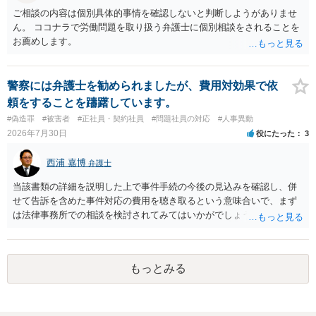
ら控除（損益相殺）されますが、それを超えた部分は、会社もしく
ご相談の内容は個別具体的事情を確認しないと判断しようがありませ
は、第三者から支払ってもらうことになります。 会社等との交渉が必
ん。 ココナラで労働問題を取り扱う弁護士に個別相談をされることを
要になると思います（良い会社でしたら、自ら話してくると思います
お薦めします。
が・・・）。極めて専門的な話ですので、詳細もしくは対応を最寄り
の弁護士にご相談ください。 以上、ご参考まで。
警察には弁護士を勧められましたが、費用対効果で依
頼をすることを躊躇しています。
#偽造罪
#被害者
#正社員・契約社員
#問題社員の対応
#人事異動
2026年7月30日
役にたった
3
西浦 嘉博
弁護士
当該書類の詳細を説明した上で事件手続の今後の見込みを確認し、併
せて告訴を含めた事件対応の費用を聴き取るという意味合いで、まず
は法律事務所での相談を検討されてみてはいかがでしょうか。 上記、
ご参考ください。
もっとみる