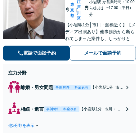
江
小岩駅
か
営業時間：10:00
東
戸
~17:00（平日）
ら徒歩1
京
|
川
分
都
区
【小岩駅1分│市川・船橋近く】【メ
ディア出演あり】他事務所から断ら
れてしまった案件も、しっかりと面
談し、法的アドバイスをいたします
【解決実績約1000件】豊富な離婚調
電話で面談予約
メールで面談予約
停・裁判実績あり【不動産業界出
身】豊富な専門知識あり
注力分野
離婚・男女問題
【小岩駅1分│市
事例10件
料金表有
川・船橋近く】高
額な慰謝料請求の
回避、裁判提起前
相続・遺言
【小岩駅1分│市川・船
事例9件
料金表有
の和解、子の認知
橋近く】【不動産業界
と養育費請求など
出身】不動産を含む複
実績多数【不動産
他3分野を表示
雑な相続の手続き、遺
業界出身】知見を
言書作成に強みあり！
活かし、持ち家の