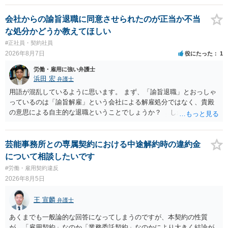
会社からの諭旨退職に同意させられたのが正当か不当
な処分かどうか教えてほしい
#正社員・契約社員
2026年8月7日
役にたった
1
労働・雇用に強い弁護士
浜田 宏
弁護士
用語が混乱しているように思います。 まず、「諭旨退職」とおっしゃ
っているのは「諭旨解雇」という会社による解雇処分ではなく、貴殿
の意思による自主的な退職ということでしょうか？ しかし、記載さ
れた経緯からすると、事実上は解雇処分であると解する余地がありま
す。 その場合、解雇には客観的で合理的な理由が必要であり、かつ
解雇という処分が社会通念上相当と認められない限り、解雇は無効で
芸能事務所との専属契約における中途解約時の違約金
す。 結局、貴殿のネット炎上の内容や原因、勤務先に与えた影響な
について相談したいです
どを具体的に検討しなければ、何とも申し上げることができません。
#労働・雇用契約違反
また、育児休業法関係の問題もあるかもしれません。 ある程度労働
2026年8月5日
法に関する専門的な知識が必要な事案ですので、一度、お近くの弁護
士にご相談下さい。
王 宣麟
弁護士
あくまでも一般論的な回答になってしまうのですが、本契約の性質
が、「雇用契約」なのか「業務委託契約」なのかにより大きく結論が