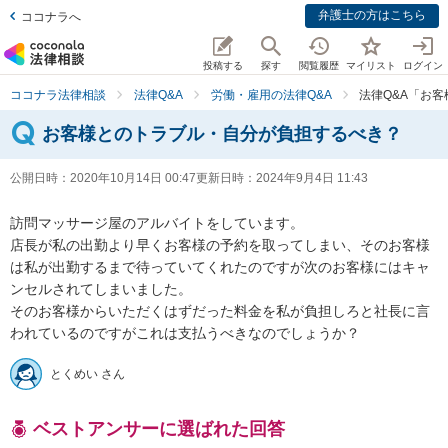
弁護士の方はこちら
ココナラへ
投稿する
探す
閲覧履歴
マイリスト
ログイン
ココナラ法律相談
法律Q&A
労働・雇用の法律Q&A
法律Q&A「お
お客様とのトラブル・自分が負担するべき？
公開日時：
2020年10月14日 00:47
更新日時：
2024年9月4日 11:43
訪問マッサージ屋のアルバイトをしています。

店長が私の出勤より早くお客様の予約を取ってしまい、そのお客様
は私が出勤するまで待っていてくれたのですが次のお客様にはキャ
ンセルされてしまいました。

そのお客様からいただくはずだった料金を私が負担しろと社長に言
われているのですがこれは支払うべきなのでしょうか？
とくめい さん
ベストアンサーに選ばれた回答