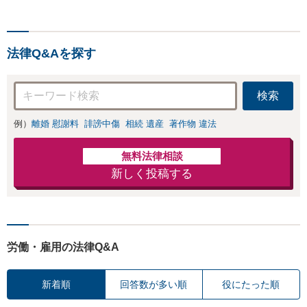
【江戸川区内出張サー
財産分与に対応！
ビス実施中】来所が難
離婚に関するお悩
しい地域の皆さまも、
みは、お気軽にご
気兼ねなくお問い合わ
相談ください【メ
法律Q&Aを探す
せください【メディア
ディア出演】【早
出演】【早朝・夜間・
朝・夜間対応可】
休日対応可】
検索
例）
離婚 慰謝料
誹謗中傷
相続 遺産
著作物 違法
無料法律相談
新しく投稿する
労働・雇用の法律Q&A
新着順
回答数が多い順
役にたった順