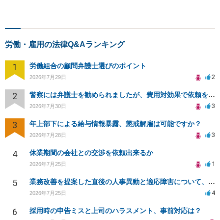
労働・雇用の法律Q&Aランキング
1
労働組合の顧問弁護士選びのポイント
2
2026年7月29日
2
警察には弁護士を勧められましたが、費用対効果で依頼をすることを躊躇しています。
3
2026年7月30日
3
年上部下による給与情報暴露、懲戒解雇は可能ですか？
3
2026年7月28日
4
休業期間の会社との交渉を依頼出来るか
1
2026年7月25日
5
業務改善を提案した直後の人事異動と適応障害について、法的に問題があるか相談したいです。
4
2026年7月25日
6
採用時の申告ミスと上司のハラスメント、事前対応は？