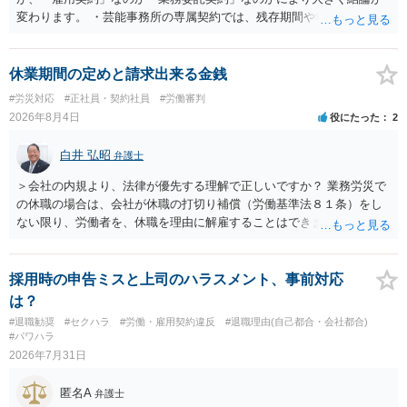
変わります。 ・芸能事務所の専属契約では、残存期間や報酬額、投下
コストを基準に違約金や損害金を設定する例はあります。ただし、実
務上よくあるからといって当然に適法という意味ではなく、実際の損
害との対応関係や合理性が重要です。 ・違約金に上限がなくても、常
休業期間の定めと請求出来る金銭
に有効になるわけではありません。契約が労働契約に近い実態なら労
#労災対応
#正社員・契約社員
#労働審判
基法16条で無効となる余地があり、そうでなくても、金額が事務所の
2026年8月4日
役にたった
2
損害と比べて過大なら無効や減額が争点になります。 ・契約前の修正
交渉は一般的です。 交渉の方向としては、上限額を設ける、実損害ベ
白井 弘昭
弁護士
ースにする、算定根拠を明確化する、違約金ではなく「合理的な実
費・未回収費用のみ」に限定する、などが典型です。 ・弁護士に契約
＞会社の内規より、法律が優先する理解で正しいですか？ 業務労災で
前に契約書の内容をレビューしてもらう価値は十分にあると思われま
の休職の場合は、会社が休職の打切り補償（労働基準法８１条）をし
す。 争点は、契約類型が雇用か業務委託か、実態として労働者性があ
ない限り、労働者を、休職を理由に解雇することはできません（労働
るか、解除事由が双方にどう定められているか、違約金の算定根拠が
基準法19条）。 会社の就業規則にて定められている休職期間及び休職
合理的か、という複数論点に分かれます。契約前なら、交渉のパワー
期間満了による退職は、業務労災への適用はありませんので、ご安心
バランスの問題もありますが、修正余地があるうえ、後から争うより
ください。 仮に会社が打切り補償をせずに解雇した場合は、不当解雇
採用時の申告ミスと上司のハラスメント、事前対応
コストを抑えやすいので、資料等を持参の上弁護士に確認されること
に当たります。 ＞労災の休業補償と、所得補償保険の保険金とは別
は？
をお勧めします。 ・事務所側の解除でも、解除理由によってはタレン
に、受け取れる金銭はありますでしょうか？ 業務労災の場合は、会社
#退職勧奨
#セクハラ
#労働・雇用契約違反
#退職理由(自己都合・会社都合)
ト側に損害賠償が発生する建付けになっていることはあります。ただ
の安全配慮義務違反が認められると解されますので、会社の損害賠償
#パワハラ
し、事務所側が一方的に解除したのにタレントへ違約金を課す設計
責任（治療費、通院慰謝料、入院費、入院慰謝料、後遺障害慰謝料、
2026年7月31日
は、合理性や対価性を欠くとして争いやすいです。逆に、タレント側
逸失利益等）が認められる可能性が高いと思われます。 また、業務労
の重大な契約違反がある場合は、実損害の範囲で請求される可能性は
災での第三者行為傷害（同僚の不注意等による事故）の場合は、当該
匿名A
弁護士
あります。
第三者の賠償責任も考えられます。 労災で支払われた分は、損害額か