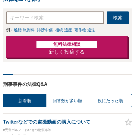
せください【メディア
ディア出演】【早
出演】【早朝・夜間・
朝・夜間対応可】
休日対応可】
検索
例）
離婚 慰謝料
誹謗中傷
相続 遺産
著作物 違法
無料法律相談
新しく投稿する
刑事事件の法律Q&A
新着順
回答数が多い順
役にたった順
Twitterなどでの盗撮動画の購入について
#児童ポルノ・わいせつ物頒布等