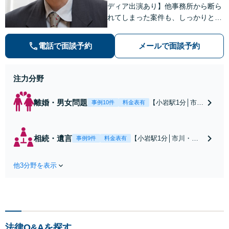
ディア出演あり】他事務所から断ら
れてしまった案件も、しっかりと面
談し、法的アドバイスをいたします
【解決実績約1000件】豊富な離婚調
電話で面談予約
メールで面談予約
停・裁判実績あり【不動産業界出
身】豊富な専門知識あり
注力分野
離婚・男女問題
【小岩駅1分│市
事例10件
料金表有
川・船橋近く】高
額な慰謝料請求の
回避、裁判提起前
相続・遺言
【小岩駅1分│市川・船
事例9件
料金表有
の和解、子の認知
橋近く】【不動産業界
と養育費請求など
出身】不動産を含む複
実績多数【不動産
他3分野を表示
雑な相続の手続き、遺
業界出身】知見を
言書作成に強みあり！
活かし、持ち家の
【江戸川区内出張サー
財産分与に対応！
ビス実施中】来所が難
離婚に関するお悩
しい地域の皆さまも、
みは、お気軽にご
気兼ねなくお問い合わ
相談ください【メ
法律Q&Aを探す