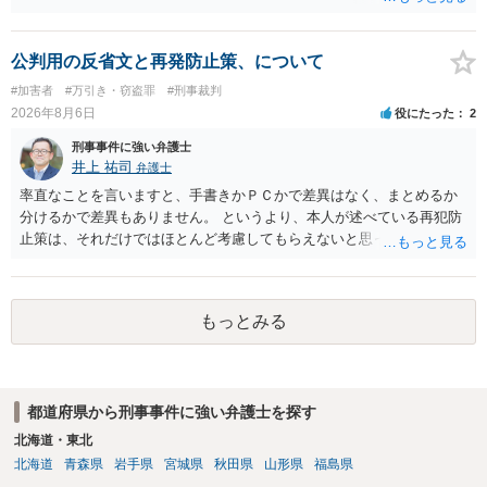
公判用の反省文と再発防止策、について
#加害者
#万引き・窃盗罪
#刑事裁判
2026年8月6日
役にたった
2
刑事事件に強い弁護士
井上 祐司
弁護士
率直なことを言いますと、手書きかＰＣかで差異はなく、まとめるか
分けるかで差異もありません。 というより、本人が述べている再犯防
止策は、それだけではほとんど考慮してもらえないと思った方が良い
です。 提出するのであれば、 ・具体的に自身が受けているプログラム
やカウンセリング・治療の内容 ・利用している再犯防止策（例えば保
護観察所と連携した職業支援の内容や具体的な就労・監督状況） ・監
もっとみる
督者の証言 など、証拠で担保された客観性と実現可能性があるもので
なければあまり意味がありません。 もともと執行猶予が狙える事案で
あれば本人の反省の言葉だけで十分であり、実刑となるか微妙な事案
では、本人が再発防止策をいくら述べてもほとんど効果は望めないと
都道府県から刑事事件に強い弁護士を探す
いうのが実感です。
北海道・東北
北海道
青森県
岩手県
宮城県
秋田県
山形県
福島県