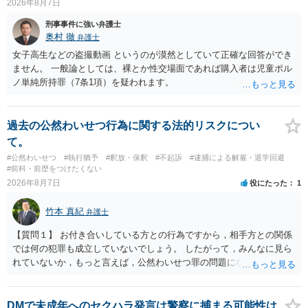
2026年8月7日
刑事事件に強い弁護士
奥村 徹
弁護士
女子高生などの盗撮動画 というのが漠然としていて正確な回答ができ
ません。 一般論としては、裸とか性交場面であれば購入者は児童ポル
ノ単純所持罪（7条1項）を疑われます。
過去の公然わいせつ行為に関する法的リスクについ
て。
#公然わいせつ
#執行猶予
#釈放・保釈
#不起訴
#逮捕による解雇・退学回避
#前科・前歴をつけたくない
2026年8月7日
役にたった
1
竹本 真紀
弁護士
【質問１】 お付き合いしている方との行為ですから，相手方との関係
では何の犯罪も成立していないでしょう。 したがって，みんなに見ら
れていないか，もっと言えば，公然わいせつ罪の問題にならないかの
話だと思います。 公然わいせつ罪では，まず，公然性が必要です。 公
然性は，不特定又は多数の方が認識できる状態か否かで判断されま
す。 本件は，車の中という閉鎖された空間で行っており，不特定又は
DMで未成年へのセクハラ発言は警察に捕まる可能性は