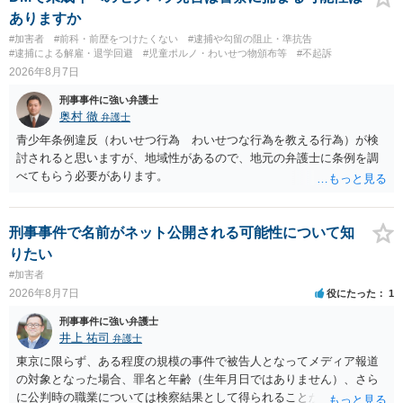
多数の方が認識するのは困難な状態ですから，公然性はないと思いま
ありますか
す。 また，意図的に示そうとする故意が必要ですが，本件では，通過
#加害者
#前科・前歴をつけたくない
#逮捕や勾留の阻止・準抗告
する車両があると服を着ている（わいせつな状態をなくしている）の
#逮捕による解雇・退学回避
#児童ポルノ・わいせつ物頒布等
#不起訴
ですから，むしろ見られないようにしており，故意が認められること
2026年8月7日
はありません。 以上より，公然わいせつ罪には該当しませんから，捜
刑事事件に強い弁護士
査の対象になることはありません。 警察から連絡がくることもないで
奥村 徹
弁護士
しょう。 【質問２】 見せようと思っていないことは，服を着たりする
行為から明らかです。したがいまして，注意を受けることさえありま
青少年条例違反（わいせつ行為 わいせつな行為を教える行為）が検
せん。まして，刑罰として罰せられることもありません。 【質問３】
討されると思いますが、地域性があるので、地元の弁護士に条例を調
以上のように犯罪の嫌疑が否定されますから，逮捕勾留される可能性
べてもらう必要があります。
はありません。その理由がないのです。 【質問４】 起訴猶予は，犯罪
が成立することが前提ですので，不起訴とする理由としても前提を欠
いています。不起訴にするにしても，不起訴の可能性はありません。
刑事事件で名前がネット公開される可能性について知
あえて不起訴の理由を挙げるなら，「嫌疑不十分」か「嫌疑なし」で
りたい
す。
#加害者
2026年8月7日
役にたった
1
刑事事件に強い弁護士
井上 祐司
弁護士
東京に限らず、ある程度の規模の事件で被告人となってメディア報道
の対象となった場合、罪名と年齢（生年月日ではありません）、さら
に公判時の職業については検察結果として得られることが通常です。