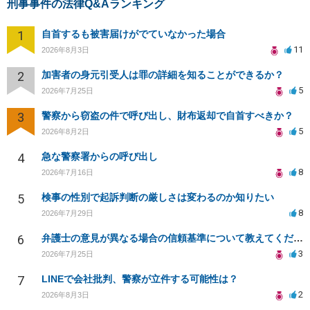
刑事事件の法律Q&Aランキング
1
自首するも被害届けがでていなかった場合
11
2026年8月3日
2
加害者の身元引受人は罪の詳細を知ることができるか？
5
2026年7月25日
3
警察から窃盗の件で呼び出し、財布返却で自首すべきか？
5
2026年8月2日
4
急な警察署からの呼び出し
8
2026年7月16日
5
検事の性別で起訴判断の厳しさは変わるのか知りたい
8
2026年7月29日
6
弁護士の意見が異なる場合の信頼基準について教えてください
3
2026年7月25日
7
LINEで会社批判、警察が立件する可能性は？
2
2026年8月3日