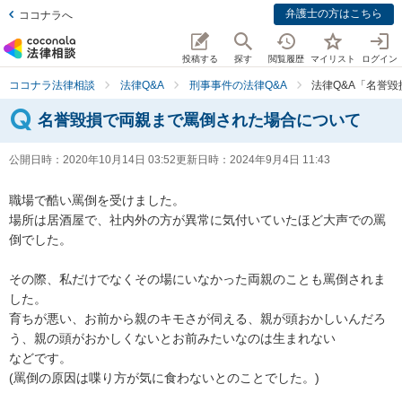
弁護士の方はこちら
ココナラへ
投稿する
探す
閲覧履歴
マイリスト
ログイン
ココナラ法律相談
法律Q&A
刑事事件の法律Q&A
法律Q&A「名誉
名誉毀損で両親まで罵倒された場合について
公開日時：
2020年10月14日 03:52
更新日時：
2024年9月4日 11:43
職場で酷い罵倒を受けました。

場所は居酒屋で、社内外の方が異常に気付いていたほど大声での罵
倒でした。

その際、私だけでなくその場にいなかった両親のことも罵倒されま
した。

育ちが悪い、お前から親のキモさが伺える、親が頭おかしいんだろ
う、親の頭がおかしくないとお前みたいなのは生まれない

などです。

(罵倒の原因は喋り方が気に食わないとのことでした。)
