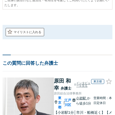
ご自身の責任のもと適法性・有用性を考慮してご利用いただくようお願いい
たします。
マイリストに入れる
この質問に回答した弁護士
原田 和
東京都
インタビュ
ーを見る
幸
弁護士
原田綜合法律事務所
東
小岩駅
か
営業時間：本
江戸
京
|
日定休日
ら徒歩1分
川区
都
【小岩駅1分│市川・船橋近く】【メ