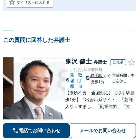
マイリストに入れる
この質問に回答した弁護士
鬼沢 健士
弁護士
茨城県
じょうばん法律事務所
茨
取
取手駅
から
営業時間：本
城
手
|
日定休日
徒歩1分
県
市
【来所不要・全国対応】【取手駅徒
歩1分】「出会い系サイト」「芸能
人なりすまし」「副業詐欺」「支援
金詐欺」このような詐欺被害のご相
談は私にお任せください！労働問題
は不当解雇・雇い止め・残業代未払
電話でお問い合わせ
メールでお問い合わせ
いの相談【完全成功報酬制】【相談