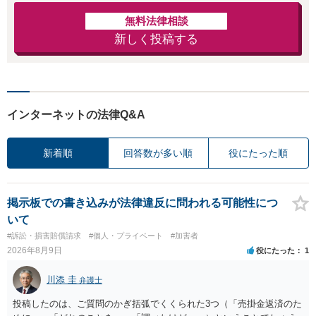
無料法律相談
新しく投稿する
インターネットの法律Q&A
新着順
回答数が多い順
役にたった順
掲示板での書き込みが法律違反に問われる可能性につ
いて
#訴訟・損害賠償請求
#個人・プライベート
#加害者
2026年8月9日
役にたった
1
川添 圭
弁護士
投稿したのは、ご質問のかぎ括弧でくくられた3つ（「売掛金返済のた