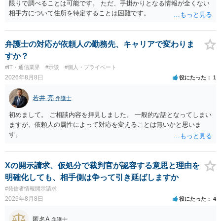
限りで調べることは可能です。 ただ、手掛かりとなる情報が全くない
相手方について住所を特定することは困難です。
弁護士の対応が依頼人の勤務先、キャリアで変わりま
すか？
#IT・通信業界
#示談
#個人・プライベート
2026年8月8日
役にたった
1
若井 亮
弁護士
初めまして。 ご相談内容を拝見しました。 一般的な話となってしまい
ますが、依頼人の属性によって対応を変えることは無いかと思いま
す。
Xの開示請求、仮処分で裁判官が認容する意思と理由を
明確化しても、相手側は争って引き延ばしますか
#発信者情報開示請求
2026年8月8日
役にたった
4
匿名A
弁護士