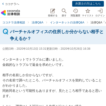
弁護士の方はこちら
ココナラへ
投稿する
探す
閲覧履歴
マイリスト
ログイン
ココナラ法律相談
法律Q&A
インターネットの法律Q&A
法律Q&A
バーチャルオフィスの住所しか分からない相手と
争えるか？
公開日時：
2020年10月13日 15:31
更新日時：
2020年10月26日 16:38
インターネットでトラブルに遭いました。

金銭的なトラブルで返金を求めたいです。

相手の名前しか分からないですが、

その名前で調べたところ、バーチャルオフィスを契約していること
がわかりました。

同姓同名という可能性もありますが、見たところ相手であると思い
ます。
