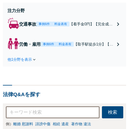
料着手金0円】
注力分野
交通事故
【着手金0円】【完全成功
事例6件
料金表有
報酬制】【取手駅1分】死
亡事故・重度後遺障害に実
績多数あり！3カ月以内ス
労働・雇用
【取手駅徒歩1分】【オ
事例6件
料金表有
ピード解決／示談金0円→5
ンライン相談可】【労
00万円の事例も「死亡事故
働問題の多彩な解決方
の慰謝料請求は遺族の正当
他1分野を表示
法をご提案】「会社と
な権利です」【24時間予約
争うのは気が引ける」
受付】【休日・電話相談
「残業代不払いは何が
可】【全国出張対応】
証拠になるの？」ご相
談で悩みを解消！使用
期間中の解雇も解決金
法律Q&Aを探す
あり／コロナ関係の解
雇・残業代未払いも対
応可【相談無料】
検索
例）
離婚 慰謝料
誹謗中傷
相続 遺産
著作物 違法