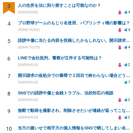
3
人の住所を法に則り探すことは可能なのか？
4
2026年8月8日
4
プロ野球ゲームのもじり名使用、パブリシティ権の影響は？
4
2026年7月30日
5
誹謗中傷に当たる内容を投稿したかもしれない。開示請求や民事刑事裁判に発展しうるのか教えて欲しい。
4
2026年7月27日
6
LINEで会社批判、警察が立件する可能性は？
2
2026年8月3日
7
開示請求の仮処分での審尋で２回目で終わらない場合どうしたらいいですか
7
2026年8月3日
8
SNSでの誹謗中傷と金銭トラブル、法的対応の相談
2
2026年8月4日
9
無断で動画を撮影され、削除させたいが連絡が返ってこない。
2
2026年8月4日
10
当方の腹いせで相手方の個人情報をSNSで晒してしまい名誉毀損させてしまったかもしれない