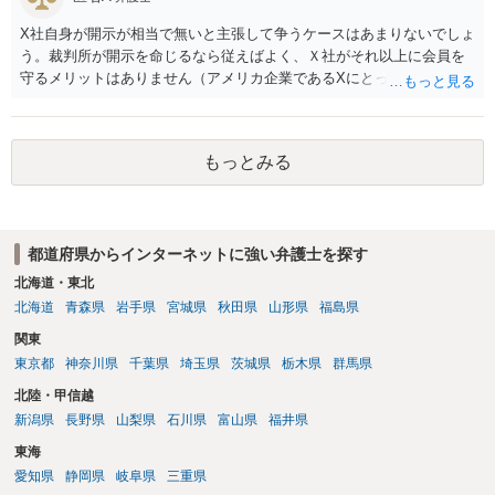
X社自身が開示が相当で無いと主張して争うケースはあまりないでしょ
う。裁判所が開示を命じるなら従えばよく、Ｘ社がそれ以上に会員を
守るメリットはありません（アメリカ企業であるXにとって、日本の会
員情報などゴミかノイズみたいなものです）。 開示要件を満たすかど
うかを争うよりも、「発信者情報の保有確認がまだできていない」な
どと言い訳して確認できるまで発令を引き伸ばす方で対応してくる方
もっとみる
が圧倒的に多いです（この作戦は必ずといっていいほど行ってきま
す）。
都道府県からインターネットに強い弁護士を探す
北海道・東北
北海道
青森県
岩手県
宮城県
秋田県
山形県
福島県
関東
東京都
神奈川県
千葉県
埼玉県
茨城県
栃木県
群馬県
北陸・甲信越
新潟県
長野県
山梨県
石川県
富山県
福井県
東海
愛知県
静岡県
岐阜県
三重県