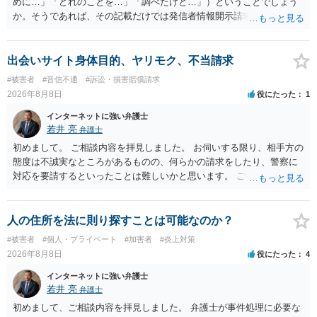
めに…」「どれのことを…」「調べたけど…」）ということでしょう
か。そうであれば、その記載だけでは発信者情報開示請求が認められ
るような内容ではありません（申し立ててもほぼ門前払いに近い）。
ただ、「328が名誉毀損、偽計業務妨害、侮辱罪、ストーカー等に関す
る法律違反に該当するといわれ」とのことですので、ご質問に書かれ
出会いサイト身体目的、ヤリモク、不当請求
ていない何らかの背景事情があれば、回答は180度変わるかもしれませ
#被害者
#音信不通
#訴訟・損害賠償請求
ん。公開の場で詳細を投稿することは不適当と思われますので、弁護
2026年8月8日
役にたった
1
士へ直接相談した方がよいでしょう。
インターネットに強い弁護士
若井 亮
弁護士
初めまして。 ご相談内容を拝見しました。 お伺いする限り、相手方の
態度は不誠実なところがあるものの、何らかの請求をしたり、警察に
対応を要請するといったことは難しいかと思います。 ご参考になれば
幸いです。
人の住所を法に則り探すことは可能なのか？
#被害者
#個人・プライベート
#加害者
#炎上対策
2026年8月8日
役にたった
4
インターネットに強い弁護士
若井 亮
弁護士
初めまして、ご相談内容を拝見しました。 弁護士が事件処理に必要な