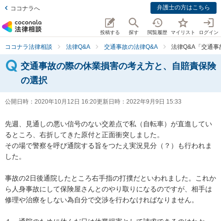
弁護士の方はこちら
ココナラへ
投稿する
探す
閲覧履歴
マイリスト
ログイン
ココナラ法律相談
法律Q&A
交通事故の法律Q&A
法律Q&A「交通
交通事故の際の休業損害の考え方と、自賠責保険
の選択
公開日時：
2020年10月12日 16:20
更新日時：
2022年9月9日 15:33
先週、見通しの悪い信号のない交差点で私（自転車）が直進してい
るところ、右折してきた原付と正面衝突しました。

その場で警察を呼び通院する旨をつたえ実況見分（？）も行われま
した。

事故の2日後通院したところ右手指の打撲だといわれました。これか
ら人身事故にして保険屋さんとのやり取りになるのですが、相手は
修理や治療をしない為自分で交渉を行わなければなりません。
