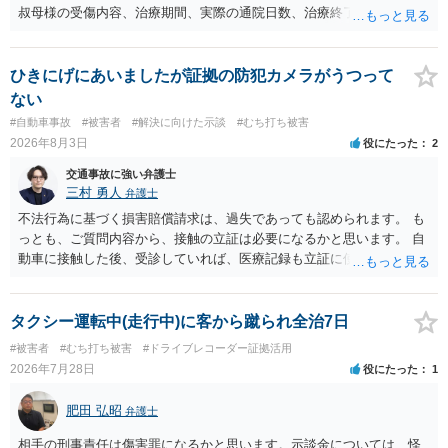
叔母様の受傷内容、治療期間、実際の通院日数、治療終了の経緯、後
遺症の有無、相手方保険会社から提示されている示談内容の内訳等を
確認する必要があります。保険会社から提示される慰謝料額について
は、弁護士が介入することにより増額を検討できる場合がありますの
ひきにげにあいましたが証拠の防犯カメラがうつって
で、以下の資料・情報を準備した上で、弁護士に個別に相談すること
ない
をお勧めいたします。 ・相手方保険会社から届いている示談金額の提
#自動車事故
#被害者
#解決に向けた示談
#むち打ち被害
示書類 ・叔母様の診断名、けがの内容 ・治療開始日及び治療終了日
2026年8月3日
役にたった
2
・入院の有無、通院回数 ・現在も症状が残っているか ・叔母様ご本人
やご家族等が加入している保険に、今回の事故で利用できる弁護士費
交通事故に強い弁護士
用特約が付帯しているか なお、被害者は叔母様ご本人となりますの
三村 勇人
弁護士
で、弁護士が受任する場合には、叔母様ご本人の依頼意思等を確認す
不法行為に基づく損害賠償請求は、過失であっても認められます。 も
る必要があります。日本語での十分な意思疎通が難しいとのことです
っとも、ご質問内容から、接触の立証は必要になるかと思います。 自
ので、そのあたりのご事情も踏まえて、依頼意思の確認方法等を検討
動車に接触した後、受診していれば、医療記録も立証に使えるかと思
する必要があると思われます。
います。 いずれにせよ、多角的に検討する必要がありますので、弁護
士にご相談ください。
タクシー運転中(走行中)に客から蹴られ全治7日
#被害者
#むち打ち被害
#ドライブレコーダー証拠活用
2026年7月28日
役にたった
1
肥田 弘昭
弁護士
相手の刑事責任は傷害罪になるかと思います。示談金については、怪