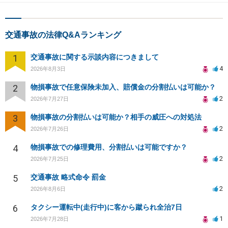
交通事故の法律Q&Aランキング
1
交通事故に関する示談内容につきまして
4
2026年8月3日
2
物損事故で任意保険未加入、賠償金の分割払いは可能か？
2
2026年7月27日
3
物損事故の分割払いは可能か？相手の威圧への対処法
2
2026年7月26日
4
物損事故での修理費用、分割払いは可能ですか？
2
2026年7月25日
5
交通事故 略式命令 罰金
2
2026年8月6日
6
タクシー運転中(走行中)に客から蹴られ全治7日
1
2026年7月28日