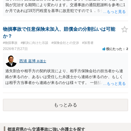
我が完治する期間により変わります。交通事故の通院慰謝料を参考に1
か月であれば19万円程度を基準に故意犯ですので１．５倍か2倍程度す
る金額が相場かと思います。完治の期間が延びればその分慰謝料額も
上がるかと思います。ご参考にしてください。
物損事故で任意保険未加入、賠償金の分割払いは可能
か？
#物損事故
#解決に向けた示談
#保険会社との交渉
#加害者
2026年7月27日
役にたった
2
西浦 嘉博
弁護士
過失割合や相手方の契約状況により、相手方保険会社の担当者から連
絡が来るのか、あるいは受任した弁護士から連絡が来るのか、もしく
は相手方当事者から連絡が来るのかは様々です。 一括払いや分割払い
は、和解交渉の際の条件となります。 相手方が相談者さんの損害賠償
金の支払いにつき、分割払いに合意すれば、和解は可能です。 他方で
合意しなければ和解できないことになります。 今後の見通しを知る為
もっとみる
に、交渉の方向性につき、最寄りの法律事務所で相談だけでもされる
ことも検討ください。
都道府県から交通事故に強い弁護士を探す