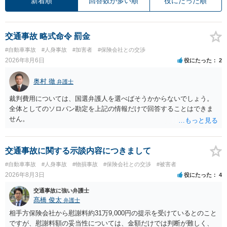
新着順
回答数が多い順
役にたった順
交通事故 略式命令 罰金
#自動車事故
#人身事故
#加害者
#保険会社との交渉
2026年8月6日
役にたった
2
奥村 徹
弁護士
裁判費用については、国選弁護人を選べばそうかからないでしょう。
全体としてのソロバン勘定を上記の情報だけで回答することはできま
せん。
交通事故に関する示談内容につきまして
#自動車事故
#人身事故
#物損事故
#保険会社との交渉
#被害者
2026年8月3日
役にたった
4
交通事故に強い弁護士
髙橋 俊太
弁護士
相手方保険会社から慰謝料約31万9,000円の提示を受けているとのこと
ですが、慰謝料額の妥当性については、金額だけでは判断が難しく、