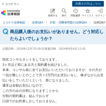
弁護士の方はこちら
ココナラへ
投稿する
探す
閲覧履歴
マイリスト
ログイン
ココナラ法律相談
法律Q&A
詐欺・消費者問題の法律Q&A
法律Q&
商品購入後のお支払いがありません。どう対応し
たらよいでしょうか？
公開日時：
2018年12月7日 09:32
更新日時：
2024年9月4日 11:43
現在コンサルタントをしております。

3ヶ月ほど前にある方と契約書を結びました。

本来、コンサル前に全てお支払いいただいておりますが、その方が
一括が難しいとのことで月々2万円のお支払いをし、稼ぎながらお支
払いをしていただくという、形になりました。

通常は全額お支払いなので、

この方のみの分割になりますことから

分割の契約書は、結んでおらず

口頭でのお約束しかしておりません。
