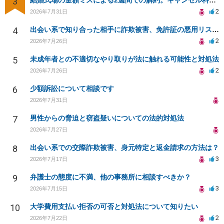
3
結婚式場の金額ミスによる2週間での解約。キャンセル料10万円の免除は可能か。
2
2026年7月31日
4
出会い系で知り合った相手に詐欺被害、免許証の悪用リスクと対策。
2
2026年7月26日
5
未成年者との不適切なやり取りが法に触れる可能性と対処法
2
2026年7月26日
6
少額訴訟について相談です
2026年7月31日
7
男性からの脅迫と窃盗疑いについての法的対処法
2026年7月27日
8
出会い系での交際詐欺被害、身元特定と返金請求の方法は？
3
2026年7月17日
9
弁護士の態度に不満、他の事務所に相談すべきか？
3
2026年7月15日
10
大学費用支払い拒否の可否と対処法について知りたい
2
2026年7月22日