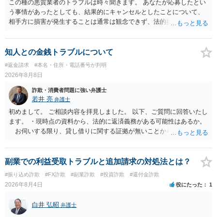
この種の悪質業者のトラブルは時々聞きます。 あなたが応募したとい
う事情があったとしても、結果的にキャンセルとしたことについて、
相手方に損害が発生することは通常は観念できず、法的措置を採って
も認められません。この種の言説は半ば脅しのようなものです。 ま
ず、最寄りの消費生活センターへ相談し、連絡を無視してよいかどう
かのアドバイスを受けられることをお勧めします。しつこいようであ
知人との金銭トラブルについて
れば、弁護士へ依頼して警告してもらうことも必要になるかもしれま
#返金請求
#本名・住所・電話番号が判明
せん。
2026年8月8日
詐欺・消費者問題に強い弁護士
若井 亮
弁護士
初めまして。 ご相談内容を拝見しました。 以下、ご質問に回答いたし
ます。 ・現時点の資料から、法的に返済義務がある可能性はあるか。
お伺いする限り、貸し借りに関する証拠が無いことから、相手方が
貸金であるとして返金を請求することは難しいと思います。 ・相手の
主張や現在の資料を踏まえ、今後どのように対応するのが適切か。
贈与か消費貸借かの争いにおいては、様々な圧力をかけて回収をしよ
副業での利益受取トラブルと追加請求の対処法とは？
うとするケースも散見されます。 ご自身での対応に窮するようであ
#振り込め詐欺
#FX詐欺
#副業詐欺
#投資詐欺
#還付金詐欺
れば、代理人を立てることもご検討ください。 ・相手へ送る回答文に
2026年8月4日
役にたった
1
ついてアドバイスをいただけるか。 具体的な回答内容については、
一般的に無料法律相談での対応外になろうかと思います。 法律事務
白井 弘昭
弁護士
所にご連絡いただき、対応の可否や費用をご確認ください。