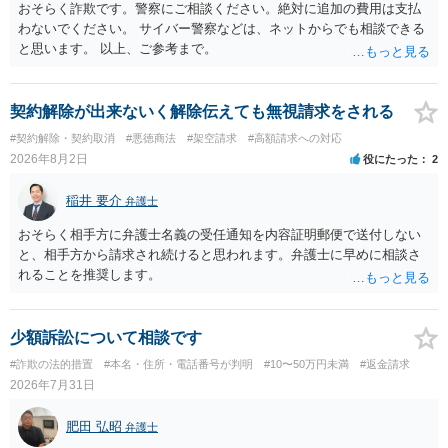
おそらく詐欺です。警察にご相談ください。絶対に追加の費用は支払
わないでください。 サイバー警察などは、ネットからでも相談できる
と思います。 以上、ご参考まで。
契約解除が出来ないく解除伝えても無視請求をされる
#契約解除・契約取消
#悪徳商法
#架空請求
#高額請求への対応
2026年8月2日
役にたった
2
稲井 要介
弁護士
おそらく相手方に弁護士名義の受任通知を内容証明郵便で送付しない
と、相手方から請求され続けると思われます。弁護士に早めに相談さ
れることを推奨します。
少額訴訟について相談です
#詐欺の法的措置
#本名・住所・電話番号が判明
#10〜50万円未満
#返金請求
2026年7月31日
肥田 弘昭
弁護士