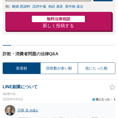
例）
離婚 慰謝料
誹謗中傷
相続 遺産
著作物 違法
無料法律相談
新しく投稿する
詐欺・消費者問題の法律Q&A
新着順
回答数が多い順
役にたった順
LINE副業について
#副業詐欺
2026年8月6日
役にたった
1
川添 圭
弁護士