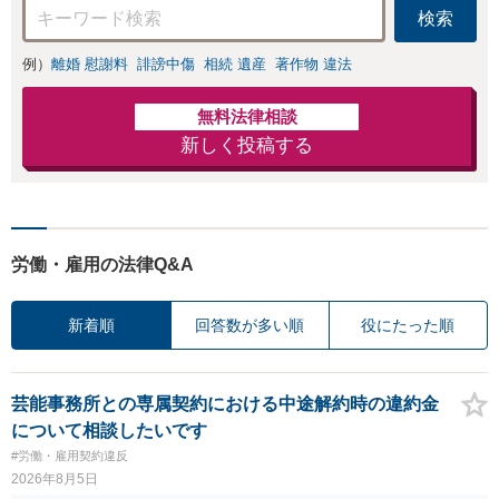
休日対応可】
検索
例）
離婚 慰謝料
誹謗中傷
相続 遺産
著作物 違法
無料法律相談
新しく投稿する
労働・雇用の法律Q&A
新着順
回答数が多い順
役にたった順
芸能事務所との専属契約における中途解約時の違約金
について相談したいです
#労働・雇用契約違反
2026年8月5日