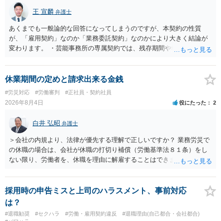
王 宣麟
弁護士
あくまでも一般論的な回答になってしまうのですが、本契約の性質
が、「雇用契約」なのか「業務委託契約」なのかにより大きく結論が
変わります。 ・芸能事務所の専属契約では、残存期間や報酬額、投下
コストを基準に違約金や損害金を設定する例はあります。ただし、実
務上よくあるからといって当然に適法という意味ではなく、実際の損
害との対応関係や合理性が重要です。 ・違約金に上限がなくても、常
休業期間の定めと請求出来る金銭
に有効になるわけではありません。契約が労働契約に近い実態なら労
#労災対応
#労働審判
#正社員・契約社員
基法16条で無効となる余地があり、そうでなくても、金額が事務所の
2026年8月4日
役にたった
2
損害と比べて過大なら無効や減額が争点になります。 ・契約前の修正
交渉は一般的です。 交渉の方向としては、上限額を設ける、実損害ベ
白井 弘昭
弁護士
ースにする、算定根拠を明確化する、違約金ではなく「合理的な実
費・未回収費用のみ」に限定する、などが典型です。 ・弁護士に契約
＞会社の内規より、法律が優先する理解で正しいですか？ 業務労災で
前に契約書の内容をレビューしてもらう価値は十分にあると思われま
の休職の場合は、会社が休職の打切り補償（労働基準法８１条）をし
す。 争点は、契約類型が雇用か業務委託か、実態として労働者性があ
ない限り、労働者を、休職を理由に解雇することはできません（労働
るか、解除事由が双方にどう定められているか、違約金の算定根拠が
基準法19条）。 会社の就業規則にて定められている休職期間及び休職
合理的か、という複数論点に分かれます。契約前なら、交渉のパワー
期間満了による退職は、業務労災への適用はありませんので、ご安心
バランスの問題もありますが、修正余地があるうえ、後から争うより
ください。 仮に会社が打切り補償をせずに解雇した場合は、不当解雇
採用時の申告ミスと上司のハラスメント、事前対応
コストを抑えやすいので、資料等を持参の上弁護士に確認されること
に当たります。 ＞労災の休業補償と、所得補償保険の保険金とは別
は？
をお勧めします。 ・事務所側の解除でも、解除理由によってはタレン
に、受け取れる金銭はありますでしょうか？ 業務労災の場合は、会社
#退職勧奨
#セクハラ
#労働・雇用契約違反
#退職理由(自己都合・会社都合)
ト側に損害賠償が発生する建付けになっていることはあります。ただ
の安全配慮義務違反が認められると解されますので、会社の損害賠償