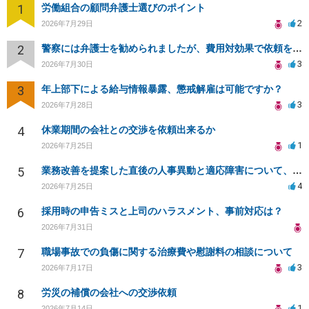
1
労働組合の顧問弁護士選びのポイント
2
2026年7月29日
2
警察には弁護士を勧められましたが、費用対効果で依頼をすることを躊躇しています。
3
2026年7月30日
3
年上部下による給与情報暴露、懲戒解雇は可能ですか？
3
2026年7月28日
4
休業期間の会社との交渉を依頼出来るか
1
2026年7月25日
5
業務改善を提案した直後の人事異動と適応障害について、法的に問題があるか相談したいです。
4
2026年7月25日
6
採用時の申告ミスと上司のハラスメント、事前対応は？
2026年7月31日
7
職場事故での負傷に関する治療費や慰謝料の相談について
3
2026年7月17日
8
労災の補償の会社への交渉依頼
1
2026年7月14日