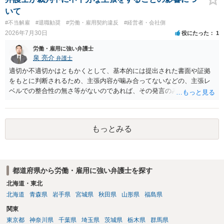
いて
#不当解雇
#退職勧奨
#労働・雇用契約違反
#経営者・会社側
2026年7月30日
役にたった
1
労働・雇用に強い弁護士
泉 亮介
弁護士
適切か不適切かはともかくとして、基本的には提出された書面や証拠
をもとに判断されるため、主張内容が噛み合ってないなどの、主張レ
ベルでの整合性の無さ等がないのであれば、その発言のみで大きく不
利になるということはないように思われます。
もっとみる
都道府県から労働・雇用に強い弁護士を探す
北海道・東北
北海道
青森県
岩手県
宮城県
秋田県
山形県
福島県
関東
東京都
神奈川県
千葉県
埼玉県
茨城県
栃木県
群馬県