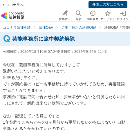
弁護士の方はこちら
ココナラへ
投稿する
探す
閲覧履歴
マイリスト
ログイン
ココナラ法律相談
法律Q&A
労働・雇用の法律Q&A
法律Q&A「芸
芸能事務所に途中契約解除
公開日時：
2020年10月10日 07:04
更新日時：
2024年9月4日 11:43
今現在、芸能事務所に所属しておりまして、

退所いたしたいと考えております。

出来るだけ早くに。

ですが契約書のコピーも事務所に持っていかれてるため、再度確認
することができません。

事務所に電話で問い合わせた所、担当者がいないと何度もたらい回
しにされて、解約出来ない状態でございます。

なお、記憶している範囲ですと

1年契約でこちらからの3ヶ月前から更新しないのを伝えないと自動
更新されるとかかれていたのです。
