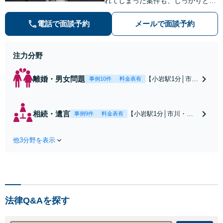
れてしまった案件も、しっかりと面
談し、法的アドバイスをいたします
【解決実績約1000件】豊富な離婚調
電話で面談予約
メールで面談予約
停・裁判実績あり【不動産業界出
身】豊富な専門知識あり
注力分野
離婚・男女問題
【小岩駅1分│市
事例10件
料金表有
川・船橋近く】高
額な慰謝料請求の
回避、裁判提起前
相続・遺言
【小岩駅1分│市川・船
事例9件
料金表有
の和解、子の認知
橋近く】【不動産業界
と養育費請求など
出身】不動産を含む複
実績多数【不動産
他3分野を表示
雑な相続の手続き、遺
業界出身】知見を
言書作成に強みあり！
活かし、持ち家の
【江戸川区内出張サー
財産分与に対応！
ビス実施中】来所が難
離婚に関するお悩
しい地域の皆さまも、
みは、お気軽にご
気兼ねなくお問い合わ
相談ください【メ
法律Q&Aを探す
せください【メディア
ディア出演】【早
出演】【早朝・夜間・
朝・夜間対応可】