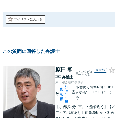
マイリストに入れる
この質問に回答した弁護士
原田 和
東京都
インタビュ
ーを見る
幸
弁護士
原田綜合法律事務所
江
小岩駅
か
営業時間：10:00
東
戸
~17:00（平日）
ら徒歩1
京
|
川
分
都
区
【小岩駅1分│市川・船橋近く】【メ
ディア出演あり】他事務所から断ら