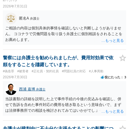
#パワハラ
し、事務所側が一方的に解除したのにタレントへ違約金を課す設計
責任（治療費、通院慰謝料、入院費、入院慰謝料、後遺障害慰謝料、
2026年7月31日
は、合理性や対価性を欠くとして争いやすいです。逆に、タレント側
逸失利益等）が認められる可能性が高いと思われます。 また、業務労
の重大な契約違反がある場合は、実損害の範囲で請求される可能性は
災での第三者行為傷害（同僚の不注意等による事故）の場合は、当該
匿名A
弁護士
あります。
第三者の賠償責任も考えられます。 労災で支払われた分は、損害額か
ら控除（損益相殺）されますが、それを超えた部分は、会社もしく
ご相談の内容は個別具体的事情を確認しないと判断しようがありませ
は、第三者から支払ってもらうことになります。 会社等との交渉が必
ん。 ココナラで労働問題を取り扱う弁護士に個別相談をされることを
要になると思います（良い会社でしたら、自ら話してくると思います
お薦めします。
が・・・）。極めて専門的な話ですので、詳細もしくは対応を最寄り
の弁護士にご相談ください。 以上、ご参考まで。
警察には弁護士を勧められましたが、費用対効果で依
頼をすることを躊躇しています。
#偽造罪
#被害者
#正社員・契約社員
#問題社員の対応
#人事異動
2026年7月30日
役にたった
3
西浦 嘉博
弁護士
当該書類の詳細を説明した上で事件手続の今後の見込みを確認し、併
せて告訴を含めた事件対応の費用を聴き取るという意味合いで、まず
は法律事務所での相談を検討されてみてはいかがでしょうか。 上記、
ご参考ください。
弁護士が裁判中に不十分な主張をすることの影響につ