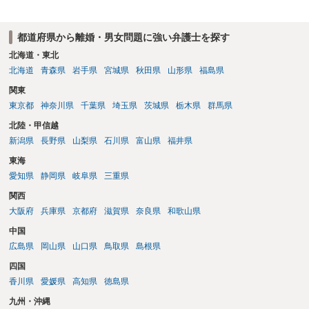
明とそれに沿う資料の提出が必要になってくるように思います。 精神
的・心理的な理由の氏変更は様々な意味でハードルがかなり高く、弁
都道府県から離婚・男女問題に強い弁護士を探す
護士へ依頼しても苦労することが強く予想されるところです。、もし
本人申立てをお考えであれば、医学知識はもちろん法律知識も要求さ
北海道・東北
れますので、性急な申立てをせず、知識と資料をしっかりと揃えて、
北海道
青森県
岩手県
宮城県
秋田県
山形県
福島県
万全の体制で申立てに臨んだ方がよいと思われます。
関東
東京都
神奈川県
千葉県
埼玉県
茨城県
栃木県
群馬県
北陸・甲信越
新潟県
長野県
山梨県
石川県
富山県
福井県
東海
愛知県
静岡県
岐阜県
三重県
関西
大阪府
兵庫県
京都府
滋賀県
奈良県
和歌山県
中国
広島県
岡山県
山口県
鳥取県
島根県
四国
香川県
愛媛県
高知県
徳島県
九州・沖縄