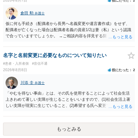
2026年8月7日
役にたった
2
ことはあまりないです。ご参考にしてください。
倉田 勲
弁護士
仮に何も手続き（配偶者から長男へ名義変更や遺言書作成）をせず、
配偶者が亡くなった場合は配偶者名義の資産1/2は妻（私）という認識
で合っていますでしょうか。 →ご相談内容を拝見する限りでは、その
認識で合ってはいます。 なお、逆に１/２しか権利がないため、自宅を
完全に所有する場合は、他の相続人に対して自宅の評価額の１/２の代
償金の支払いが必要になります。
名字と名前変更に必要なものについて知りたい
#患者・入所者側
#音信不通
2026年8月8日
役にたった
2
川添 圭
弁護士
「やむを得ない事由」とは、その氏を使用することによって社会生活
上きわめて著しい支障が生じることをいいますので、(1)社会生活上著
しい支障が現実に生じていること、(2)希望する氏へ変更できればその
支障が解消できる（解消される）ことを、具体的な資料をもって説明
できるかどうかがポイントです。 記録中に現れた一切の事情が判断対
象ですので、上記(1)と(2)を説明できる資料は全て（ただし理路整然
もっとみる
に）提出することが必要になります。「フラッシュバック」とのこと
なので、例えば、医学上確立されているPTSDの診断基準に合致した説