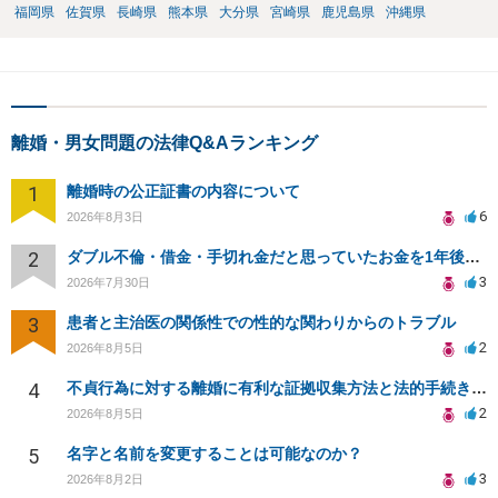
福岡県
佐賀県
長崎県
熊本県
大分県
宮崎県
鹿児島県
沖縄県
離婚・男女問題の法律Q&Aランキング
1
離婚時の公正証書の内容について
6
2026年8月3日
2
ダブル不倫・借金・手切れ金だと思っていたお金を1年後いまさら脅迫罪として通知書が来てまとめて請求
3
2026年7月30日
3
患者と主治医の関係性での性的な関わりからのトラブル
2
2026年8月5日
4
不貞行為に対する離婚に有利な証拠収集方法と法的手続きについて
2
2026年8月5日
5
名字と名前を変更することは可能なのか？
3
2026年8月2日