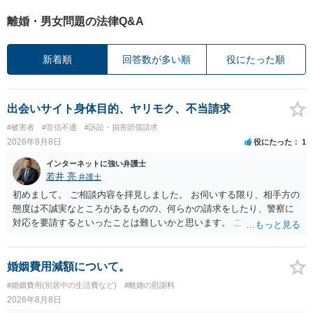
離婚・男女問題の法律Q&A
新着順
回答数が多い順
役にたった順
出会いサイト身体目的、ヤリモク、不当請求
#被害者
#音信不通
#訴訟・損害賠償請求
2026年8月8日
役にたった
1
インターネットに強い弁護士
若井 亮
弁護士
初めまして。 ご相談内容を拝見しました。 お伺いする限り、相手方の
態度は不誠実なところがあるものの、何らかの請求をしたり、警察に
対応を要請するといったことは難しいかと思います。 ご参考になれば
幸いです。
婚姻費用減額について。
#婚姻費用(別居中の生活費など)
#離婚の慰謝料
2026年8月8日