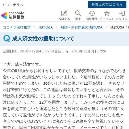
弁護士の方はこちら
ココナラへ
投稿する
探す
閲覧履歴
マイリスト
ログイン
ココナラ法律相談
法律Q&A
離婚・男女問題の法律Q&A
法律Q&A
成人済女性の援助について
公開日時：
2018年12月4日 09:34
更新日時：
2018年12月8日 17:26
当方、成人済女です。

今年の9月頃からお恥ずかしいですが、援助交際のような形でお付き
合いしていた男性がいらっしゃいました。２週間程前、その方と諸
事情でもめてしまい、お会いした時に頂いた12万を返せ、さもなけ
れば警察に行くだの、この電話は録音しているなどと言われ、その
時は私も気が動転してしまっていたのでそれを了承し、なんとか友
達に借りたりして、12万を用意しました。しかしその後その方に口
座を教えて欲しいと連絡したところ数日間連絡が無く（その間に入
院していて返信ができなかったそうです。）その間にわたしも色々
考えてやはり払わないことに決めて今は連絡を全て無視している状
態です。毎日二回程電話がかかってきて、メッセージでも、住所を