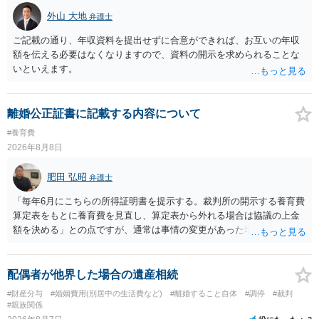
外山 大地
弁護士
ご記載の通り、年収資料を提出せずに合意ができれば、お互いの年収
額を伝える必要はなくなりますので、資料の開示を求められることな
いといえます。
離婚公正証書に記載する内容について
#養育費
2026年8月8日
肥田 弘昭
弁護士
「毎年6月にこちらの所得証明書を提示する。裁判所の開示する養育費
算定表をもとに養育費を見直し、算定表から外れる場合は協議の上金
額を決める」との点ですが、通常は事情の変更があった場合に変更し
ますので妥当とまでは言えないかと思います。「養育費は当初予測出
来なかった事情の変更により双方協議の上増減出来る」と「通知義務
に勤務先」が含まれているので、私に収入が入った事は相手に通知が
配偶者が他界した場合の遺産相続
行く事になり、上記のような文言が無くても養育費の見直しは適宜出
#財産分与
#婚姻費用(別居中の生活費など)
#離婚すること自体
#調停
#裁判
来るかと思うのですが違うのでしょうか？との点はそのとおりかと思
#親族関係
います。養育費は事情の変更があった場合に変更するので毎年見直す