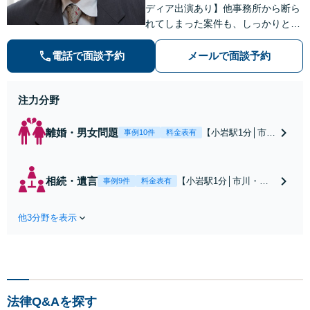
ディア出演あり】他事務所から断ら
れてしまった案件も、しっかりと面
談し、法的アドバイスをいたします
【解決実績約1000件】豊富な離婚調
電話で面談予約
メールで面談予約
停・裁判実績あり【不動産業界出
身】豊富な専門知識あり
注力分野
離婚・男女問題
【小岩駅1分│市
事例10件
料金表有
川・船橋近く】高
額な慰謝料請求の
回避、裁判提起前
相続・遺言
【小岩駅1分│市川・船
事例9件
料金表有
の和解、子の認知
橋近く】【不動産業界
と養育費請求など
出身】不動産を含む複
実績多数【不動産
他3分野を表示
雑な相続の手続き、遺
業界出身】知見を
言書作成に強みあり！
活かし、持ち家の
【江戸川区内出張サー
財産分与に対応！
ビス実施中】来所が難
離婚に関するお悩
しい地域の皆さまも、
みは、お気軽にご
気兼ねなくお問い合わ
相談ください【メ
法律Q&Aを探す
せください【メディア