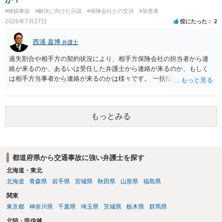
#物損事故
#解決に向けた示談
#保険会社との交渉
#加害者
2026年7月27日
役にたった
2
西浦 嘉博
弁護士
過失割合や相手方の契約状況により、相手方保険会社の担当者から連
絡が来るのか、あるいは受任した弁護士から連絡が来るのか、もしく
は相手方当事者から連絡が来るのかは様々です。 一括払いや分割払い
は、和解交渉の際の条件となります。 相手方が相談者さんの損害賠償
金の支払いにつき、分割払いに合意すれば、和解は可能です。 他方で
合意しなければ和解できないことになります。 今後の見通しを知る為
もっとみる
に、交渉の方向性につき、最寄りの法律事務所で相談だけでもされる
ことも検討ください。
都道府県から交通事故に強い弁護士を探す
北海道・東北
北海道
青森県
岩手県
宮城県
秋田県
山形県
福島県
関東
東京都
神奈川県
千葉県
埼玉県
茨城県
栃木県
群馬県
北陸・甲信越