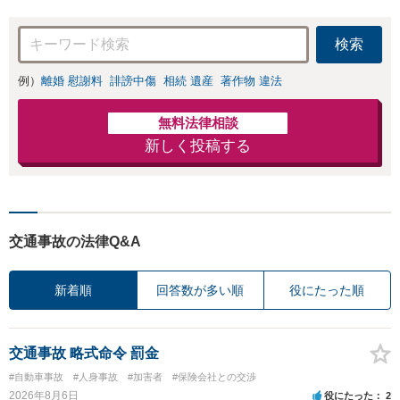
ディア出演】【早
出演】【早朝・夜間・
朝・夜間対応可】
休日対応可】
検索
例）
離婚 慰謝料
誹謗中傷
相続 遺産
著作物 違法
無料法律相談
新しく投稿する
交通事故の法律Q&A
新着順
回答数が多い順
役にたった順
交通事故 略式命令 罰金
#自動車事故
#人身事故
#加害者
#保険会社との交渉
2026年8月6日
役にたった
2