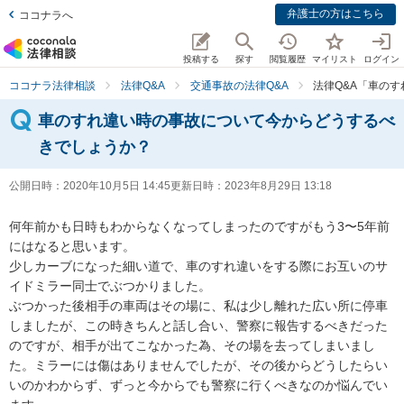
弁護士の方はこちら
ココナラへ
投稿する
探す
閲覧履歴
マイリスト
ログイン
ココナラ法律相談
法律Q&A
交通事故の法律Q&A
法律Q&A「車の
車のすれ違い時の事故について今からどうするべ
きでしょうか？
公開日時：
2020年10月5日 14:45
更新日時：
2023年8月29日 13:18
何年前かも日時もわからなくなってしまったのですがもう3〜5年前
にはなると思います。

少しカーブになった細い道で、車のすれ違いをする際にお互いのサ
イドミラー同士でぶつかりました。

ぶつかった後相手の車両はその場に、私は少し離れた広い所に停車
しましたが、この時きちんと話し合い、警察に報告するべきだった
のですが、相手が出てこなかった為、その場を去ってしまいまし
た。ミラーには傷はありませんでしたが、その後からどうしたらい
いのかわからず、ずっと今からでも警察に行くべきなのか悩んでい