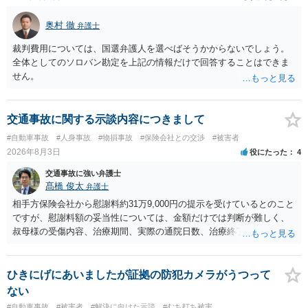
奥村 徹
弁護士
裁判費用については、国選弁護人を選べばそうかからないでしょう。
全体としてのソロバン勘定を上記の情報だけで回答することはできま
せん。
交通事故に関する示談内容につきまして
#自動車事故
#人身事故
#物損事故
#保険会社との交渉
#被害者
2026年8月3日
役にたった
4
交通事故に強い弁護士
髙橋 俊太
弁護士
相手方保険会社から慰謝料約31万9,000円の提示を受けているとのこと
ですが、慰謝料額の妥当性については、金額だけでは判断が難しく、
叔母様の受傷内容、治療期間、実際の通院日数、治療終了の経緯、後
遺症の有無、相手方保険会社から提示されている示談内容の内訳等を
確認する必要があります。保険会社から提示される慰謝料額について
は、弁護士が介入することにより増額を検討できる場合がありますの
ひきにげにあいましたが証拠の防犯カメラがうつって
で、以下の資料・情報を準備した上で、弁護士に個別に相談すること
ない
をお勧めいたします。 ・相手方保険会社から届いている示談金額の提
#自動車事故
#被害者
#解決に向けた示談
#むち打ち被害