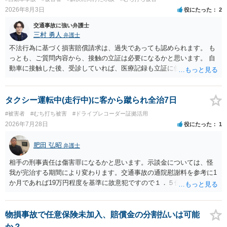
示書類 ・叔母様の診断名、けがの内容 ・治療開始日及び治療終了日
2026年8月3日
役にたった
2
・入院の有無、通院回数 ・現在も症状が残っているか ・叔母様ご本人
やご家族等が加入している保険に、今回の事故で利用できる弁護士費
交通事故に強い弁護士
用特約が付帯しているか なお、被害者は叔母様ご本人となりますの
三村 勇人
弁護士
で、弁護士が受任する場合には、叔母様ご本人の依頼意思等を確認す
不法行為に基づく損害賠償請求は、過失であっても認められます。 も
る必要があります。日本語での十分な意思疎通が難しいとのことです
っとも、ご質問内容から、接触の立証は必要になるかと思います。 自
ので、そのあたりのご事情も踏まえて、依頼意思の確認方法等を検討
動車に接触した後、受診していれば、医療記録も立証に使えるかと思
する必要があると思われます。
います。 いずれにせよ、多角的に検討する必要がありますので、弁護
士にご相談ください。
タクシー運転中(走行中)に客から蹴られ全治7日
#被害者
#むち打ち被害
#ドライブレコーダー証拠活用
2026年7月28日
役にたった
1
肥田 弘昭
弁護士
相手の刑事責任は傷害罪になるかと思います。示談金については、怪
我が完治する期間により変わります。交通事故の通院慰謝料を参考に1
か月であれば19万円程度を基準に故意犯ですので１．５倍か2倍程度す
る金額が相場かと思います。完治の期間が延びればその分慰謝料額も
上がるかと思います。ご参考にしてください。
物損事故で任意保険未加入、賠償金の分割払いは可能
か？