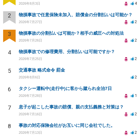
4
2026年8月3日
2
物損事故で任意保険未加入、賠償金の分割払いは可能か？
2
2026年7月27日
3
物損事故の分割払いは可能か？相手の威圧への対処法
2
2026年7月26日
4
物損事故での修理費用、分割払いは可能ですか？
2
2026年7月25日
5
交通事故 略式命令 罰金
2
2026年8月6日
6
タクシー運転中(走行中)に客から蹴られ全治7日
1
2026年7月28日
7
息子が起こした事故の賠償、親の支払義務と対策は？
2
2026年7月16日
8
事故の対応保険会社がお互いに同じ会社でした。
2
2026年7月13日