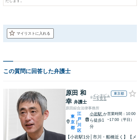
たします。
マイリストに入れる
この質問に回答した弁護士
原田 和
東京都
インタビュ
ーを見る
幸
弁護士
原田綜合法律事務所
江
小岩駅
か
営業時間：10:00
東
戸
~17:00（平日）
ら徒歩1
京
|
川
分
都
区
【小岩駅1分│市川・船橋近く】【メ