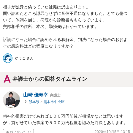
相手が独身と偽っていた証拠は沢山あります。

問い詰めたところ謝罪もせずに音信不通になりました。とても傷つ
いて、体調を崩し、病院から診断書ももらっています。

交際相手の住所、本名、勤務先はわかっています。

訴訟になった場合に認められる和解金、判決になった場合のおおよ
ゆうこ さん
弁護士からの回答タイムライン
山崎 佳寿幸
弁護士
熊本県
>
熊本市中央区
精神的損害だけであれば１００万円前後が相場かなとは思います
が，貢がせていた事案で５００万円程度を認めた判決もあります。
2020年10月5日 13:15
役に立った
1