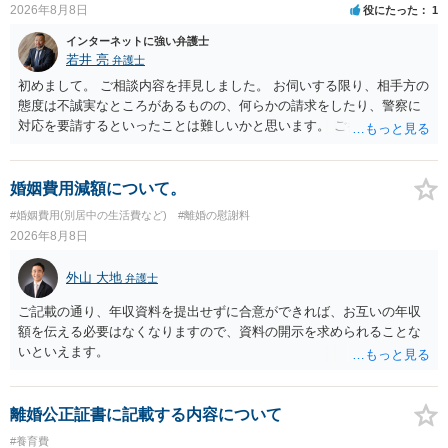
2026年8月8日
役にたった
1
インターネットに強い弁護士
若井 亮
弁護士
初めまして。 ご相談内容を拝見しました。 お伺いする限り、相手方の
態度は不誠実なところがあるものの、何らかの請求をしたり、警察に
対応を要請するといったことは難しいかと思います。 ご参考になれば
幸いです。
婚姻費用減額について。
#婚姻費用(別居中の生活費など)
#離婚の慰謝料
2026年8月8日
外山 大地
弁護士
ご記載の通り、年収資料を提出せずに合意ができれば、お互いの年収
額を伝える必要はなくなりますので、資料の開示を求められることな
いといえます。
離婚公正証書に記載する内容について
#養育費