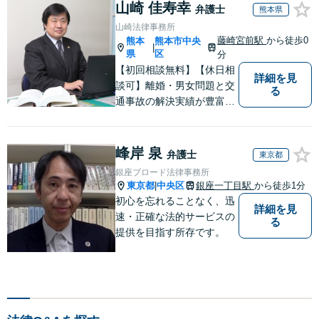
離婚に関するお悩
山崎 佳寿幸
しい地域の皆さまも、
弁護士
熊本県
みは、お気軽にご
気兼ねなくお問い合わ
山崎法律事務所
相談ください【メ
せください【メディア
藤崎宮前駅
から徒歩0
熊本
熊本市中央
ディア出演】【早
|
出演】【早朝・夜間・
県
区
分
朝・夜間対応可】
休日対応可】
【初回相談無料】【休日相
詳細を見
談可】離婚・男女問題と交
る
通事故の解決実績が豊富。
依頼者様にとって力強い法
的パートナーとして尽力い
たします。企業法務のご相
峰岸 泉
弁護士
東京都
談もお任せください。【熊
銀座ブロード法律事務所
本市中心部】地域に密着し
東京都
中央区
銀座一丁目駅
から徒歩1分
|
た町医者みたいな弁護士で
初心を忘れることなく、迅
詳細を見
す。
速・正確な法的サービスの
る
提供を目指す所存です。