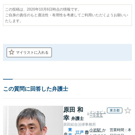
この投稿は、2020年10月6日時点の情報です。
ご自身の責任のもと適法性・有用性を考慮してご利用いただくようお願いい
たします。
マイリストに入れる
この質問に回答した弁護士
原田 和
東京都
インタビュ
ーを見る
幸
弁護士
原田綜合法律事務所
東
小岩駅
か
営業時間：本
江戸