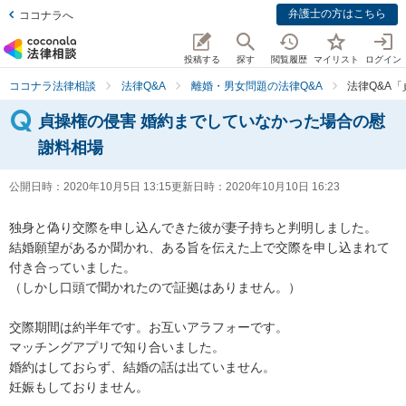
弁護士の方はこちら
ココナラへ
投稿する
探す
閲覧履歴
マイリスト
ログイン
ココナラ法律相談
法律Q&A
離婚・男女問題の法律Q&A
法律Q&A
貞操権の侵害 婚約までしていなかった場合の慰
謝料相場
公開日時：
2020年10月5日 13:15
更新日時：
2020年10月10日 16:23
独身と偽り交際を申し込んできた彼が妻子持ちと判明しました。

結婚願望があるか聞かれ、ある旨を伝えた上で交際を申し込まれて
付き合っていました。

（しかし口頭で聞かれたので証拠はありません。）

交際期間は約半年です。お互いアラフォーです。

マッチングアプリで知り合いました。

婚約はしておらず、結婚の話は出ていません。

妊娠もしておりません。
