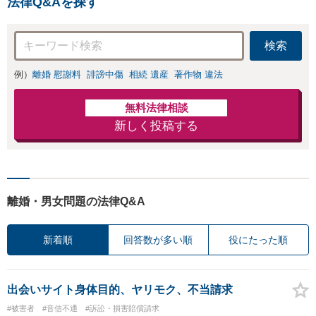
法律Q&Aを探す
検索
例）
離婚 慰謝料
誹謗中傷
相続 遺産
著作物 違法
無料法律相談
新しく投稿する
離婚・男女問題の法律Q&A
新着順
回答数が多い順
役にたった順
出会いサイト身体目的、ヤリモク、不当請求
#被害者
#音信不通
#訴訟・損害賠償請求