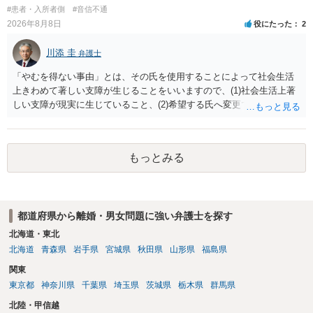
#患者・入所者側
#音信不通
2026年8月8日
役にたった
2
川添 圭
弁護士
「やむを得ない事由」とは、その氏を使用することによって社会生活
上きわめて著しい支障が生じることをいいますので、(1)社会生活上著
しい支障が現実に生じていること、(2)希望する氏へ変更できればその
支障が解消できる（解消される）ことを、具体的な資料をもって説明
できるかどうかがポイントです。 記録中に現れた一切の事情が判断対
象ですので、上記(1)と(2)を説明できる資料は全て（ただし理路整然
もっとみる
に）提出することが必要になります。「フラッシュバック」とのこと
なので、例えば、医学上確立されているPTSDの診断基準に合致した説
明とそれに沿う資料の提出が必要になってくるように思います。 精神
的・心理的な理由の氏変更は様々な意味でハードルがかなり高く、弁
都道府県から離婚・男女問題に強い弁護士を探す
護士へ依頼しても苦労することが強く予想されるところです。、もし
本人申立てをお考えであれば、医学知識はもちろん法律知識も要求さ
北海道・東北
れますので、性急な申立てをせず、知識と資料をしっかりと揃えて、
北海道
青森県
岩手県
宮城県
秋田県
山形県
福島県
万全の体制で申立てに臨んだ方がよいと思われます。
関東
東京都
神奈川県
千葉県
埼玉県
茨城県
栃木県
群馬県
北陸・甲信越