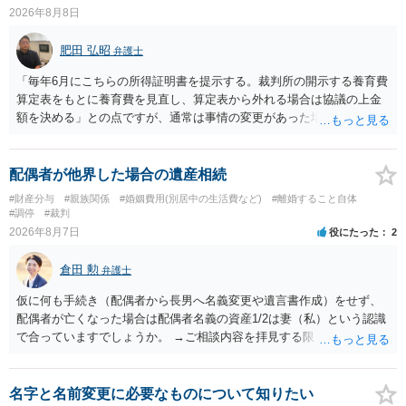
2026年8月8日
肥田 弘昭
弁護士
「毎年6月にこちらの所得証明書を提示する。裁判所の開示する養育費
算定表をもとに養育費を見直し、算定表から外れる場合は協議の上金
額を決める」との点ですが、通常は事情の変更があった場合に変更し
ますので妥当とまでは言えないかと思います。「養育費は当初予測出
来なかった事情の変更により双方協議の上増減出来る」と「通知義務
に勤務先」が含まれているので、私に収入が入った事は相手に通知が
配偶者が他界した場合の遺産相続
行く事になり、上記のような文言が無くても養育費の見直しは適宜出
#財産分与
#親族関係
#婚姻費用(別居中の生活費など)
#離婚すること自体
来るかと思うのですが違うのでしょうか？との点はそのとおりかと思
#調停
#裁判
います。養育費は事情の変更があった場合に変更するので毎年見直す
2026年8月7日
役にたった
2
ことはあまりないです。ご参考にしてください。
倉田 勲
弁護士
仮に何も手続き（配偶者から長男へ名義変更や遺言書作成）をせず、
配偶者が亡くなった場合は配偶者名義の資産1/2は妻（私）という認識
で合っていますでしょうか。 →ご相談内容を拝見する限りでは、その
認識で合ってはいます。 なお、逆に１/２しか権利がないため、自宅を
完全に所有する場合は、他の相続人に対して自宅の評価額の１/２の代
償金の支払いが必要になります。
名字と名前変更に必要なものについて知りたい