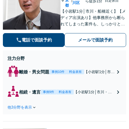
京
|
日定休日
ら徒歩1分
川区
都
【小岩駅1分│市川・船橋近く】【メ
ディア出演あり】他事務所から断ら
れてしまった案件も、しっかりと面
談し、法的アドバイスをいたします
【解決実績約1000件】豊富な離婚調
電話で面談予約
メールで面談予約
停・裁判実績あり【不動産業界出
身】豊富な専門知識あり
注力分野
離婚・男女問題
【小岩駅1分│市
事例10件
料金表有
川・船橋近く】高
額な慰謝料請求の
回避、裁判提起前
相続・遺言
【小岩駅1分│市川・船
事例9件
料金表有
の和解、子の認知
橋近く】【不動産業界
と養育費請求など
出身】不動産を含む複
実績多数【不動産
他3分野を表示
雑な相続の手続き、遺
業界出身】知見を
言書作成に強みあり！
活かし、持ち家の
【江戸川区内出張サー
財産分与に対応！
ビス実施中】来所が難